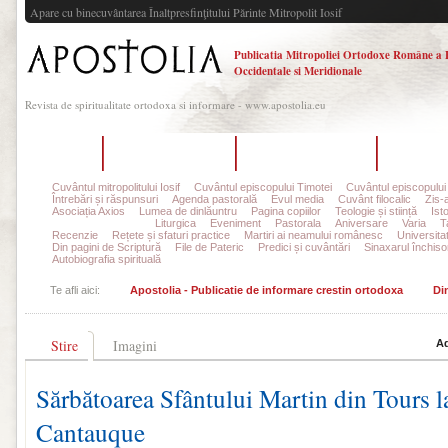
Apare cu binecuvântarea Înaltpresfinţitului Părinte Mitropolit Iosif
Publicatia Mitropoliei Ortodoxe Române a 
Occidentale si Meridionale
Revista de spiritualitate ortodoxa si informare - www.apostolia.eu
Acasă
Despre Apostolia
Echipa redacțională
Ultimul 
Cuvântul mitropolitului Iosif
Cuvântul episcopului Timotei
Cuvântul episcopului
Întrebări și răspunsuri
Agenda pastorală
Evul media
Cuvânt filocalic
Zis-
Asociația Axios
Lumea de dinlăuntru
Pagina copiilor
Teologie și stiință
Ist
Din viața parohiilor
Liturgica
Eveniment
Pastorala
Aniversare
Varia
T
Recenzie
Rețete și sfaturi practice
Martiri ai neamului românesc
Universita
Din pagini de Scriptură
File de Pateric
Predici și cuvântări
Sinaxarul închisor
Autobiografia spirituală
Te afli aici:
Apostolia - Publicatie de informare crestin ortodoxa
Din
Stire
Imagini
Ad
Sărbătoarea Sfântului Martin din Tours l
Cantauque