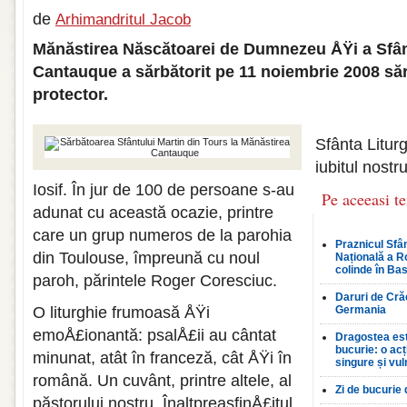
de
Arhimandritul Jacob
Mănăstirea Născătoarei de Dumnezeu ÅŸi a Sfânt
Cantauque a sărbătorit pe 11 noiembrie 2008 să
protector.
Sfânta Liturg
iubitul nostr
Iosif. În jur de 100 de persoane s-au
Pe aceeasi t
adunat cu această ocazie, printre
care un grup numeros de la parohia
Praznicul Sfân
din Toulouse, împreună cu noul
Națională a R
colinde în Bas
paroh, părintele Roger Coresciuc.
Daruri de Crăc
O liturghie frumoasă ÅŸi
Germania
emoÅ£ionantă: psalÅ£ii au cântat
Dragostea est
bucurie: o ac
minunat, atât în franceză, cât ÅŸi în
singure și vul
română. Un cuvânt, printre altele, al
Zi de bucurie
păstorului nostru, ÎnaltpreasfinÅ£itul