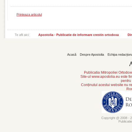
Printeaza articolul
Te afli aici:
Apostolia - Publicatie de informare crestin ortodoxa
Din
Acasă
Despre Apostolia
Echipa redacțion
Publicatia Mitropoliei Ortodo
Site-ul www.apostolia.eu este
pentru
Conținutul acestui website nu re
Rom
Copyright @ 2008 - 20
Publicati