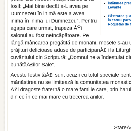
Întâlnirea pre
Iosif: „Mai bine decât a-L avea pe
Levante
Dumnezeu în inimă este a avea
Păstrarea și a
inima în inima lui Dumnezeu”. Pentru
în cadrul par
Roquetas de 
agapa care urmat, trapeza ÅŸi
salonul au fost neîncăpătoare. Pe
lângă mâncarea pregătită de monahi, mesele s-au 
prăjituri delicioase aduse de participanÅ£ii la Liturg
cuvântului din Scriptură: „Domnul ne-a îndestulat d
bunătăÅ£ilor Sale”.
Aceste festivităÅ£i sunt ocazii cu totul speciale pe
mănăstirea nu se limitează la comunitatea monastic
ÅŸi dragoste fraternă o mare familie care, prin har
din ce în ce mai mare cu trecerea anilor.
StareÅ