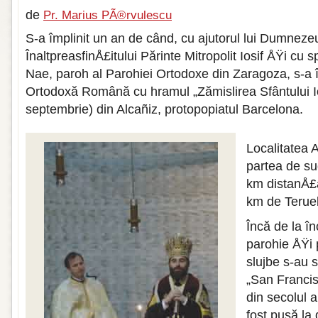
de
Pr. Marius PÃ®rvulescu
S-a împlinit un an de când, cu ajutorul lui Dumnez
ÎnaltpreasfinÅ£itului Părinte Mitropolit Iosif ÅŸi cu sp
Nae, paroh al Parohiei Ortodoxe din Zaragoza, s-a 
Ortodoxă Română cu hramul „Zămislirea Sfântului I
septembrie) din Alcañiz, protopopiatul Barcelona.
Localitatea A
partea de su
km distanÅ£
km de Teruel
Încă de la în
parohie ÅŸi 
slujbe s-au 
„San Francis
din secolul a
fost pusă la