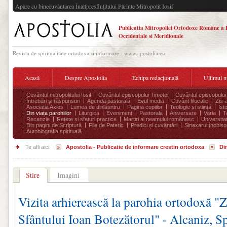
Apare cu binecuvântarea Înaltpresfinţitului Părinte Mitropolit Iosif
Publicatia Mitropoliei Ortodoxe Române a 
Occidentale si Meridionale
Revista de spiritualitate ortodoxa si informare - www.apostolia.eu
Acasă
Despre Apostolia
Echipa redacțională
Ultimul 
Cuvântul mitropolitului Iosif
Cuvântul episcopului Timotei
Cuvântul episcopului
Întrebări și răspunsuri
Agenda pastorală
Evul media
Cuvânt filocalic
Zis-
Asociația Axios
Lumea de dinlăuntru
Pagina copiilor
Teologie și stiință
Ist
Din viața parohiilor
Liturgica
Eveniment
Pastorala
Aniversare
Varia
T
Recenzie
Rețete și sfaturi practice
Martiri ai neamului românesc
Universita
Din pagini de Scriptură
File de Pateric
Predici și cuvântări
Sinaxarul închisor
Autobiografia spirituală
Te afli aici:
Apostolia - Publicatie de informare crestin ortodoxa
Din
Stire
Imagini
Vizita arhierească la parohia ortodoxă "
Sfântului Ioan Botezătorul" - Alcaniz, S