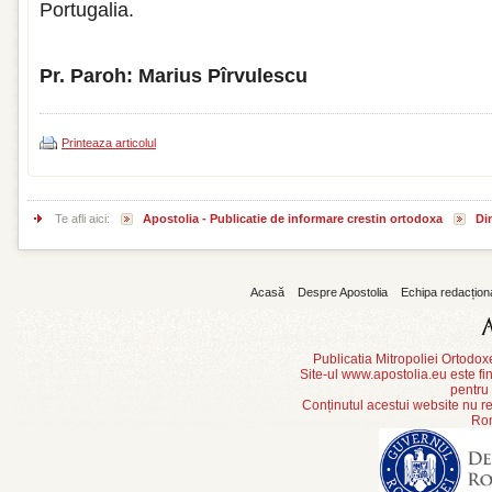
Portugalia.
Pr. Paroh: Marius Pîrvulescu
Printeaza articolul
Te afli aici:
Apostolia - Publicatie de informare crestin ortodoxa
Din
Acasă
Despre Apostolia
Echipa redacțion
Publicatia Mitropoliei Ortodo
Site-ul www.apostolia.eu este
pentru
Conținutul acestui website nu re
Rom