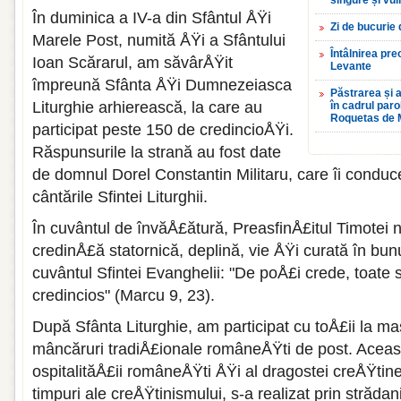
singure și vul
În duminica a IV-a din Sfântul ÅŸi
Zi de bucurie
Marele Post, numită ÅŸi a Sfântului
Întâlnirea pre
Ioan Scărarul, am săvârÅŸit
Levante
împreună Sfânta ÅŸi Dumnezeiasca
Păstrarea și a
Liturghie arhierească, la care au
în cadrul par
Roquetas de 
participat peste 150 de credincioÅŸi.
Răspunsurile la strană au fost date
de domnul Dorel Constantin Militaru, care îi conduc
cântările Sfintei Liturghii.
În cuvântul de învăÅ£ătură, PreasfinÅ£itul Timotei
credinÅ£ă statornică, deplină, vie ÅŸi curată în b
cuvântul Sfintei Evanghelii: "De poÅ£i crede, toate 
credincios" (Marcu 9, 23).
După Sfânta Liturghie, am participat cu toÅ£ii la m
mâncăruri tradiÅ£ionale româneÅŸti de post. Acea
ospitalităÅ£ii româneÅŸti ÅŸi al dragostei creÅŸtine
timpuri ale creÅŸtinismului, s-a realizat prin străd