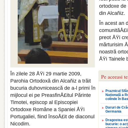
ortodoxe de 
din Alcañiz.
În acest an 
comunităÅ£i
preot ÅŸi cr
mărturisim Å
noastră ortod
ÅŸi Tainele 
În zilele 28 ÅŸi 29 martie 2009,
Pe aceeasi t
Parohia Ortodoxă din Alcañiz a trăit
bucuria duhovnicească de a-l primi în
Praznicul Sfân
mijlocul ei pe PreasfinÅ£itul Părinte
Națională a R
colinde în Bas
Timotei, episcop al Episcopiei
Daruri de Crăc
Ortodoxe Române a Spaniei ÅŸi
Germania
Portugaliei, fiind însoÅ£it de diaconul
Dragostea est
Nicodim.
bucurie: o ac