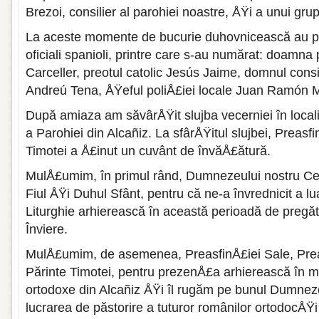
Brezoi, consilier al parohiei noastre, ÅŸi a unui gru
La aceste momente de bucurie duhovnicească au par
oficiali spanioli, printre care s-au numărat: doamn
Carceller, preotul catolic Jesús Jaime, domnul consi
Andreú Tena, ÅŸeful poliÅ£iei locale Juan Ramón M
După amiaza am săvârÅŸit slujba vecerniei în locali
a Parohiei din Alcañiz. La sfârÅŸitul slujbei, Preasfi
Timotei a Å£inut un cuvânt de învăÅ£ătură.
MulÅ£umim, în primul rând, Dumnezeului nostru Cel 
Fiul ÅŸi Duhul Sfânt, pentru că ne-a învrednicit a lu
Liturghie arhierească în această perioadă de pregăt
Înviere.
MulÅ£umim, de asemenea, PreasfinÅ£iei Sale, Preas
Părinte Timotei, pentru prezenÅ£a arhierească în mi
ortodoxe din Alcañiz ÅŸi îl rugăm pe bunul Dumneze
lucrarea de păstorire a tuturor românilor ortodocÅŸ