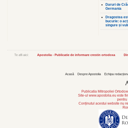
Daruri de Crăc
Germania
Dragostea est
bucurie: o ac
singure și vul
Te afli aici:
Apostolia - Publicatie de informare crestin ortodoxa
Din
Acasă
Despre Apostolia
Echipa redacțion
Publicatia Mitropoliei Ortodo
Site-ul www.apostolia.eu este
pentru
Conținutul acestui website nu re
Rom