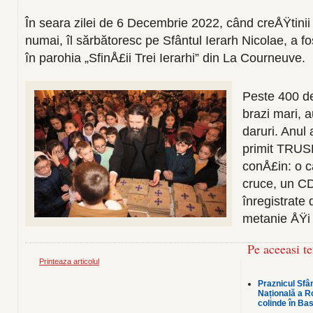
În seara zilei de 6 Decembrie 2022, când creÅŸtinii
numai, îl sărbătoresc pe Sfântul Ierarh Nicolae, a f
în parohia „SfinÅ£ii Trei Ierarhi” din La Courneuve.
Peste 400 de
brazi mari, a
daruri. Anul
primit TRU
conÅ£in: o c
cruce, un CD
înregistrate 
metanie ÅŸi o
Pe aceeasi t
Printeaza articolul
Praznicul Sfân
Națională a R
colinde în Bas