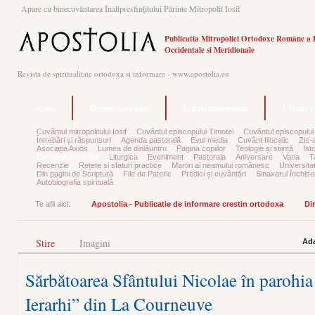
Apare cu binecuvântarea Înaltpresfinţitului Părinte Mitropolit Iosif
Publicatia Mitropoliei Ortodoxe Române a 
Occidentale si Meridionale
Revista de spiritualitate ortodoxa si informare - www.apostolia.eu
Acasă
Despre Apostolia
Echipa redacțională
Ultimul 
Cuvântul mitropolitului Iosif
Cuvântul episcopului Timotei
Cuvântul episcopului
Întrebări și răspunsuri
Agenda pastorală
Evul media
Cuvânt filocalic
Zis-
Asociația Axios
Lumea de dinlăuntru
Pagina copiilor
Teologie și stiință
Ist
Din viața parohiilor
Liturgica
Eveniment
Pastorala
Aniversare
Varia
T
Recenzie
Rețete și sfaturi practice
Martiri ai neamului românesc
Universita
Din pagini de Scriptură
File de Pateric
Predici și cuvântări
Sinaxarul închisor
Autobiografia spirituală
Te afli aici:
Apostolia - Publicatie de informare crestin ortodoxa
Din
Stire
Imagini
Ada
Sărbătoarea Sfântului Nicolae în parohia 
Ierarhi” din La Courneuve