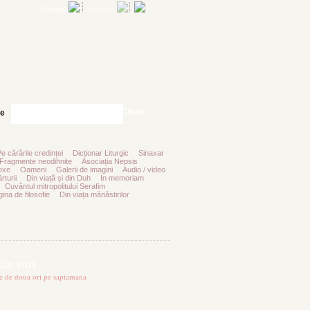
Romana
Francais
Cauta
te
Pe cărările credinței
Dicționar Liturgic
Sinaxar
Fragmente neodihnite
Asociația Nepsis
oxe
Oameni
Galerii de imagini
Audio / video
rturii
Din viață și din Duh
In memoriam
Cuvântul mitropolitului Serafim
ina de filosofie
Din viața mănăstirilor
le stiri
te de doua ori pe saptamana