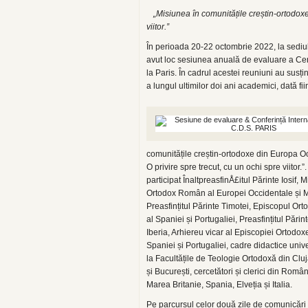
„Misiunea în comunitățile creștin-ortodoxe
viitor.”
În perioada 20-22 octombrie 2022, la sediu
avut loc sesiunea anuală de evaluare a Cent
la Paris. În cadrul acestei reuniuni au sus
a lungul ultimilor doi ani academici, dată fii
comunitățile creștin-ortodoxe din Europa O
O privire spre trecut, cu un ochi spre viitor.”
participat ÎnaltpreasfinÅ£itul Părinte Iosif, M
Ortodox Român al Europei Occidentale și M
Preasfințitul Părinte Timotei, Episcopul O
al Spaniei și Portugaliei, Preasfințitul Părint
Iberia, Arhiereu vicar al Episcopiei Ortod
Spaniei și Portugaliei, cadre didactice univ
la Facultățile de Teologie Ortodoxă din Cl
și București, cercetători și clerici din Român
Marea Britanie, Spania, Elveția și Italia.
Pe parcursul celor două zile de comunicări 