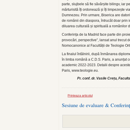
parte, slujbele să fie săvârșite bilingv, iar p
mărturisită îți ordonează și îți limpezește via
Dumnezeu. Prin urmare, Biserica are datori
de românii din diaspora, întrucât doar prin i
diluarea culturală și spirituală a românilor 
Conferința de la Madrid face parte din pro
provocări, perspective”, lansat anul trecut 
Nomocanonice al Facultății de Teologie Or
La finalul întâlnirii, după înmânarea diplomel
în limba română a C.D.S. Paris, a anunțat c
academic 2022-2023. Detalii despre acestea
Paris, www.teologie.eu.
Pr. conf. dr. Vasile Crețu, Facul
Printeaza articolul
Sesiune de evaluare & Conferin