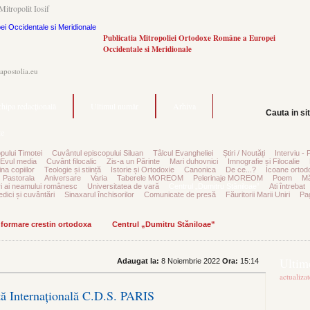
Mitropolit Iosif
Publicatia Mitropoliei Ortodoxe Române a Europei
Occidentale si Meridionale
.apostolia.eu
hipa redacțională
Ultimul număr
Arhiva
Cauta in si
e
pului Timotei
Cuvântul episcopului Siluan
Tâlcul Evangheliei
Știri / Noutăți
Interviu - 
Evul media
Cuvânt filocalic
Zis-a un Părinte
Mari duhovnici
Imnografie și Filocalie
na copiilor
Teologie și stiință
Istorie și Ortodoxie
Canonica
De ce...?
Icoane ortod
Pastorala
Aniversare
Varia
Taberele MOREOM
Pelerinaje MOREOM
Poem
Mă
ri ai neamului românesc
Universitatea de vară
Centrul „Dumitru Stăniloae”
Ati întrebat
edici și cuvântări
Sinaxarul închisorilor
Comunicate de presă
Făuritorii Marii Uniri
Pag
informare crestin ortodoxa
Centrul „Dumitru Stăniloae”
Ultime
Adaugat la:
8 Noiembrie 2022
Ora:
15:14
actualiza
ță Internațională C.D.S. PARIS