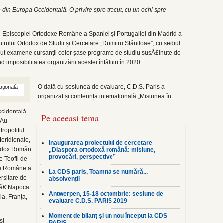
 din Europa Occidentală. O privire spre trecut, cu un ochi spre
l Episcopiei Ortodoxe Române a Spaniei și Portugaliei din Madrid a
rului Ortodox de Studii și Cercetare „Dumitru Stăniloae”, cu sediul
ținut examene cursanții celor șase programe de studiu susÅ£inute de-
nd imposibilitatea organizării acestei întâlniri în 2020.
O dată cu sesiunea de evaluare, C.D.S. Paris a
organizat și conferința internațională „Misiunea în
ccidentală.
Pe aceeasi tema
. Au
itropolitul
eridionale,
Inaugurarea proiectului de cercetare
rtodox Român
„Diaspora ortodoxă română: misiune,
provocări, perspective”
e Teofil de
oxe Române a
La CDS paris, Toamna se numără...
ersitare de
absolvenții
ujâ€‘Napoca
Antwerpen, 15-18 octombrie: sesiune de
ia, Franța,
evaluare C.D.S. PARIS 2019
Moment de bilanț și un nou început la CDS
și
PARIS