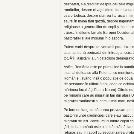
dezbateri, s-a discutat despre cauzele migra
românilor, despre clivajul dintre identitatea 
cea ortodoxă, despre slujirea liturgică în 
sau/și în limba țării gazdă, despre importan
religioase a generațiilor de copii și tineri r
trăiesc în diferite țări ale Europei Occiden
pastorației și ale misiunii în diaspora.
Putem vorbi despre un veritabil paradox r
cea mai bună perioadă din întreaga noastră i
totuÅŸi, asistăm la un cataclism demografic
Astfel, România este pe primul loc la număru
locul al doilea se află Polonia, cu mențiun
României, având însă o populație de două
de persoane în ultimii 8 ani, ceea ce echiva
mărimea localității Piatra-Neamț. Cifrele nu
pe românii care au migrat în țări din afara 
migrației românești sunt mult mai mari, nef
Pe termen lung, următoarea provocare pe c
păstoririi unor credincioși care s-au născut 
migranți de ieri. Pentru mulți dintre copiii c
țări, limba română este o limbă străină, iar 
religios sau în raport cu secularizarea prof