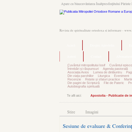
Apare cu binecuvântarea Înaltpresfinţitului Părinte 
Revista de spiritualitate ortodoxa si informare - www
Acasă
Despre Apostolia
Ec
Autori
Contact
Abonament
Cuvântul mitropolitului Iosif
Cuvântul episco
Întrebări și răspunsuri
Agenda pastorală
Asociația Axios
Lumea de dinlăuntru
Pagi
Din viața parohiilor
Liturgica
Eveniment
Recenzie
Rețete și sfaturi practice
Marti
Din pagini de Scriptură
File de Pateric
Pr
Autobiografia spirituală
Te afli aici:
Apostolia - Publicatie de 
Stire
Imagini
Sesiune de evaluare & Conferin