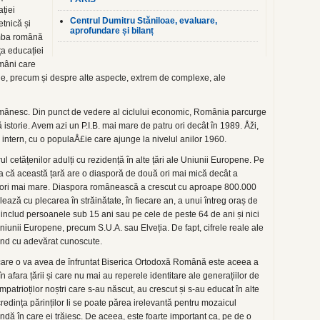
ției
Centrul Dumitru Stăniloae, evaluare,
etnică și
aprofundare și bilanț
limba română
ța educației
omâni care
tale, precum și despre alte aspecte, extrem de complexe, ale
omânesc. Din punct de vedere al ciclului economic, România parcurge
storie. Avem azi un P.I.B. mai mare de patru ori decât în 1989. Åži,
 intern, cu o populaÅ£ie care ajunge la nivelul anilor 1960.
l cetățenilor adulți cu rezidență în alte țări ale Uniunii Europene. Pe
ea că această țară are o diasporă de două ori mai mică decât a
 ori mai mare. Diaspora românească a crescut cu aproape 800.000
lează cu plecarea în străinătate, în fiecare an, a unui întreg oraș de
 includ persoanele sub 15 ani sau pe cele de peste 64 de ani și nici
Uniunii Europene, precum S.U.A. sau Elveția. De fapt, cifrele reale ale
iind cu adevărat cunoscute.
are o va avea de înfruntat Biserica Ortodoxă Română este aceea a
în afara țării și care nu mai au reperele identitare ale generațiilor de
ompatrioților noștri care s-au născut, au crescut și s-au educat în alte
credința părinților li se poate părea irelevantă pentru mozaicul
undă în care ei trăiesc. De aceea, este foarte important ca, pe de o