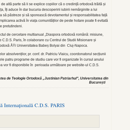
e de altă parte să li se explice copiilor că o credință ortodoxă trăită și
ța, îți aduce în dar bucuria descoperirii iubirii nemărginite a lui
a să păstreze și să sporească devotamentul și responsabilitatea față
mplicarea activă în viața comunităților de peste hotare poate fi evitată
de pretutindeni.
iectul de cercetare multianual „Diaspora ortodoxă română: misiune,
de C.D.S. Paris, în colaborare cu Centrul de Studii Misionare și
todoxă ÅŸi Universitatea Babeș Bolyai din Cluj-Napoca.
or absolvenților, pr. conf. dr. Patriciu Vlaicu, coordonatorul secțiunii
ele patru programe de studiu care vor fi organizate în cursul anului
 vor fi disponibile în perioada următoare pe website-ul C.D.S.
tatea de Teologie Ortodoxă „Justinian Patriarhul”, Universitatea din
București
ță Internațională C.D.S. PARIS