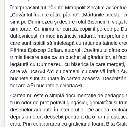
Înaltpreasfințitul Părinte Mitropolit Serafim accentu
„Cuvântul înainte către părinți”: „Mărturiile aces­tor c
simt pe Dumnezeu și despre rolul Bisericii în viața l
uimitoare. Cu inima lor curată, copiii îl percep pe Du
duhovnicești în mod instinctiv, natural, mai profund
care sunt ispitiți să înțeleagă cu rațiunea tainele cred
Părinte Episcop Sofian, autorul „Cuvântului către co
trimis fiecare este ca un buchet al gândurilor, al fapte
legătură cu Dumnezeu, cu biserica la care mergeți, c
care vă jucaÅ£i ÅŸi cu oamenii cu care vă întâlniÅ£
buchete sunt adunate în cartea aceasta. Des­chizân
fiecare ÅŸi buchetele celorlaÅ£i.”.
Cartea nu este o simplă documentație de pedagogie 
fi un odor de preț potrivit gingășiei, genialității și fru
desenelor adunate în interiorul ei. De aceea, edito
depus un efort deosebit pentru a da o formă estetic
cărți. Prin colaborarea cu graficiana Ioana Bita Giule