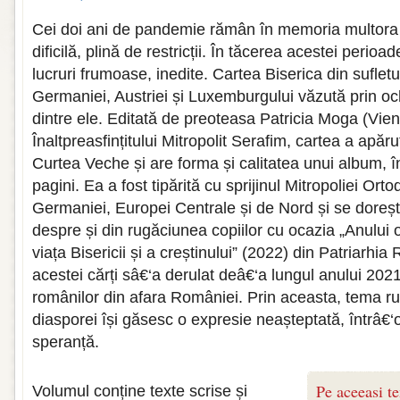
Cei doi ani de pandemie rămân în memoria multora 
dificilă, plină de restricții. În tăcerea acestei perioa
lucruri frumoase, inedite. Cartea Biserica din suflet
Germaniei, Austriei și Luxemburgului văzută prin och
dintre ele. Editată de preoteasa Patricia Moga (Vie
Înaltpreasfințitului Mitropolit Serafim, cartea a apăr
Curtea Veche și are forma și calitatea unui album, 
pagini. Ea a fost tipărită cu sprijinul Mitropoliei O
Germaniei, Europei Centrale și de Nord și se dorește
despre și din rugăciunea copiilor cu ocazia „Anului o
viața Bisericii și a creștinului” (2022) din Patriarh
acestei cărți sâ€‘a derulat deâ€‘a lungul anului 2021
românilor din afara României. Prin aceasta, tema rug
diasporei își găsesc o expresie neașteptată, întrâ€‘
speranță.
Pe aceeasi t
Volumul conține texte scrise și