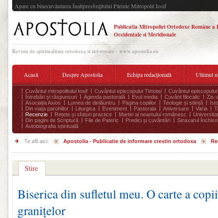
Apare cu binecuvântarea Înaltpresfinţitului Părinte Mitropolit Iosif
Publicatia Mitropoliei Ortodoxe Române a 
Occidentale si Meridionale
Revista de spiritualitate ortodoxa si informare - www.apostolia.eu
Acasă
Despre Apostolia
Echipa redacțională
Ultimul 
Cuvântul mitropolitului Iosif
Cuvântul episcopului Timotei
Cuvântul episcopului
Întrebări și răspunsuri
Agenda pastorală
Evul media
Cuvânt filocalic
Zis-
Asociația Axios
Lumea de dinlăuntru
Pagina copiilor
Teologie și stiință
Ist
Din viața parohiilor
Liturgica
Eveniment
Pastorala
Aniversare
Varia
T
Recenzie
Rețete și sfaturi practice
Martiri ai neamului românesc
Universita
Din pagini de Scriptură
File de Pateric
Predici și cuvântări
Sinaxarul închisor
Autobiografia spirituală
Te afli aici:
Apostolia - Publicatie de informare crestin ortodoxa
Re
Stire
Biserica din sufletul meu. O carte a copii
granițelor