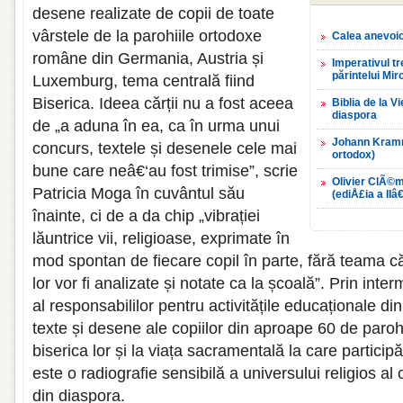
desene realizate de copii de toate
vârstele de la parohiile ortodoxe
Calea anevoioa
române din Germania, Austria și
Imperativul tr
părintelui Mir
Luxemburg, tema centrală fiind
Biserica. Ideea cărții nu a fost aceea
Biblia de la V
diaspora
de „a aduna în ea, ca în urma unui
Johann Kramme
concurs, textele și desenele cele mai
ortodox)
bune care neâ€‘au fost trimise”, scrie
Olivier ClÃ©m
Patricia Moga în cuvântul său
(ediÅ£ia a IIâ€
înainte, ci de a da chip „vibrației
lăuntrice vii, religioase, exprimate în
mod spontan de fiecare copil în parte, fără teama că
lor vor fi analizate și notate ca la școală”. Prin inter
al responsabililor pentru activitățile educaționale di
texte și desene ale copiilor din aproape 60 de parohii
biserica lor și la viața sacramentală la care participă
este o radiografie sensibilă a universului religios al
din diaspora.