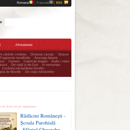
Romana
Francais
Cauta
te
t
Abonamente
Pe cărările credinței
Dicționar Liturgic
Sinaxar
Fragmente neodihnite
Asociația Nepsis
oxe
Oameni
Galerii de imagini
Audio / video
rturii
Din viață și din Duh
In memoriam
Cuvântul mitropolitului Serafim
ina de filosofie
Din viața mănăstirilor
le stiri
te de doua ori pe saptamana
Rădăcini Românești -
Școala Parohială
„Sfântul Gheorghe