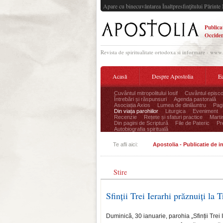
Apare cu binecuvântarea Înaltpresfinţitului Părinte 
Publica
Occiden
Revista de spiritualitate ortodoxa si informare - www
Acasă
Despre Apostolia
Ec
Cuvântul mitropolitului Iosif
Cuvântul episco
Întrebări și răspunsuri
Agenda pastorală
Asociația Axios
Lumea de dinlăuntru
Pagi
Din viața parohiilor
Liturgica
Eveniment
Recenzie
Rețete și sfaturi practice
Marti
Din pagini de Scriptură
File de Pateric
Pr
Autobiografia spirituală
Te afli aici:
Apostolia - Publicatie de 
Stire
Sfinții Trei Ierarhi prăznuiți la 
Duminică, 30 ianuarie, parohia „Sfinții Trei I