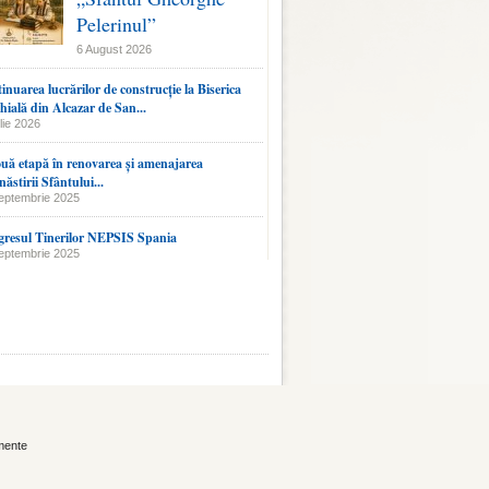
Pelerinul”
6 August 2026
inuarea lucrărilor de construcție la Biserica
hială din Alcazar de San...
lie 2026
uă etapă în renovarea și amenajarea
ăstirii Sfântului...
eptembrie 2025
resul Tinerilor NEPSIS Spania
eptembrie 2025
mente