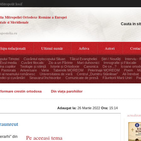
Mitropolit Iosif
tia Mitropoliei Ortodoxe Române a Europei
tale si Meridionale
Cauta in si
.apostolia.eu
hipa redacțională
Ultimul număr
Arhiva
Autori
Contac
pului Timotei
Cuvântul episcopului Siluan
Tâlcul Evangheliei
Știri / Noutăți
Interviu - 
Evul media
Cuvânt filocalic
Zis-a un Părinte
Mari duhovnici
Imnografie și Filocalie
na copiilor
Teologie și stiință
Istorie și Ortodoxie
Canonica
De ce...?
Icoane ortod
Pastorala
Aniversare
Varia
Taberele MOREOM
Pelerinaje MOREOM
Poem
Mă
ri ai neamului românesc
Universitatea de vară
Centrul „Dumitru Stăniloae”
Ati întrebat
edici și cuvântări
Sinaxarul închisorilor
Comunicate de presă
Făuritorii Marii Uniri
Pag
informare crestin ortodoxa
Din viața parohiilor
Ultime
Adaugat la:
26 Martie 2022
Ora:
15:14
actualiza
Traunreut
Pe aceeasi tema
erarhi” din