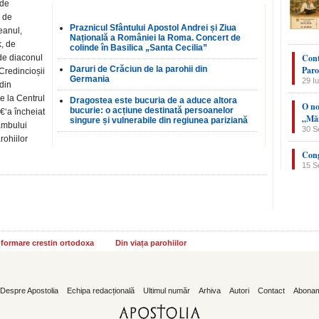
 de
ă de
Praznicul Sfântului Apostol Andrei și Ziua
eanul,
Națională a României la Roma. Concert de
k, de
colinde în Basilica „Santa Cecilia”
Cont
 de diaconul
Daruri de Crăciun de la parohii din
Paro
Credincioșii
Germania
29 Iu
 din
e la Centrul
Dragostea este bucuria de a aduce altora
O no
bucurie: o acțiune destinată persoanelor
€‘a încheiat
„Măn
singure și vulnerabile din regiunea pariziană
ambului
30 S
rohiilor
Cong
15 S
informare crestin ortodoxa
Din viața parohiilor
Despre Apostolia
Echipa redacțională
Ultimul număr
Arhiva
Autori
Contact
Abona