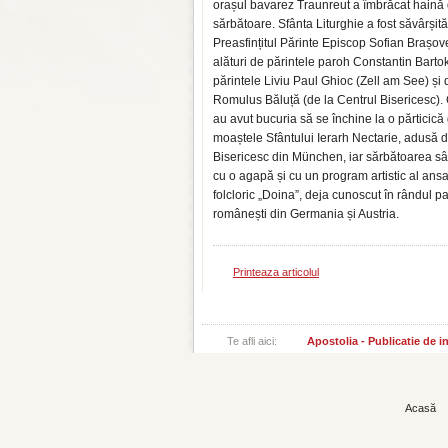
orașul bavarez Traunreut a îmbrăcat haină
sărbătoare. Sfânta Liturghie a fost săvârșit
Preasfințitul Părinte Episcop Sofian Brașov
alături de părintele paroh Constantin Barto
părintele Liviu Paul Ghioc (Zell am See) și
Romulus Băluță (de la Centrul Bisericesc). 
au avut bucuria să se închine la o părticică
moaștele Sfântului Ierarh Nectarie, adusă d
Bisericesc din München, iar sărbătoarea sâ
cu o agapă și cu un program artistic al ans
folcloric „Doina”, deja cunoscut în rândul pa
românești din Germania și Austria.
Printeaza articolul
Te afli aici:
Apostolia - Publicatie de 
Acasă