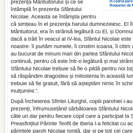
prezența Mântuitorului și ce se
în cadrul par
Roquetas de 
întâmplă în prezenta Sfântului
Nicolae. Aceasta se întâmpla pentru
că simțeau în el prezența harului dumnezeiesc. El îl
Mântuitorul, era în strânsă legătură cu El, și Domnul
dacă a trăit în veacul al IV-lea, Sfântul Nicolae este 
noastre: îi purtăm numele, îi cinstim icoana, îi citim 
au bucurat de minuni mari din partea Sfântului Nicol
continuă, pentru că este într-o legătură și mai strân
Sfântului Nicolae trebuie să fie o pildă pentru noi to
să răspândim dragostea și milostenia în această lu
trebuie să fie gratuit, fără să așteptăm nimic în sch
mulțumire.”.
După încheierea Sfintei Liturghii, copiii parohiei i-au 
prezenți, înfrumusețând sărbătoarea Sfântului Nicol
câte un dar pentru fiecare copil care a participat la 
Preasfințitul Părinte Teofil de Iberia l-a felicitat cu
părintele paroh Nicolae Ioniță, dar și pe toți cei ca