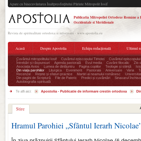
Apare cu binecuvântarea Înaltpresfinţitului Părinte Mitropolit Iosif
Publicatia Mitropoliei Ortodoxe Române a 
Occidentale si Meridionale
Revista de spiritualitate ortodoxa si informare - www.apostolia.eu
Acasă
Despre Apostolia
Echipa redacțională
Ultimul 
Cuvântul mitropolitului Iosif
Cuvântul episcopului Timotei
Cuvântul episcopului
Întrebări și răspunsuri
Agenda pastorală
Evul media
Cuvânt filocalic
Zis-
Asociația Axios
Lumea de dinlăuntru
Pagina copiilor
Teologie și stiință
Ist
Din viața parohiilor
Liturgica
Eveniment
Pastorala
Aniversare
Varia
T
Recenzie
Rețete și sfaturi practice
Martiri ai neamului românesc
Universita
Din pagini de Scriptură
File de Pateric
Predici și cuvântări
Sinaxarul închisor
Autobiografia spirituală
Te afli aici:
Apostolia - Publicatie de informare crestin ortodoxa
Din
Stire
Hramul Parohiei „Sfântul Ierarh Nicolae
În ziua prăznuirii Sfântului Ierarh Nicolae (6 decemb