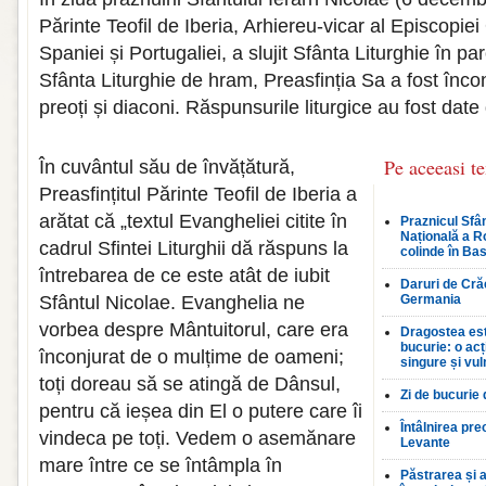
Părinte Teofil de Iberia, Arhiereu-vicar al Episcop
Spaniei și Portugaliei, a slujit Sfânta Liturghie în pa
Sfânta Liturghie de hram, Preasfinția Sa a fost înco
preoți și diaconi. Răspunsurile liturgice au fost date
Pe aceeasi t
În cuvântul său de învățătură,
Preasfințitul Părinte Teofil de Iberia a
arătat că „textul Evangheliei citite în
Praznicul Sfân
Națională a R
cadrul Sfintei Liturghii dă răspuns la
colinde în Bas
întrebarea de ce este atât de iubit
Daruri de Crăc
Sfântul Nicolae. Evanghelia ne
Germania
vorbea despre Mântuitorul, care era
Dragostea est
bucurie: o ac
înconjurat de o mulțime de oameni;
singure și vul
toți doreau să se atingă de Dânsul,
Zi de bucurie
pentru că ieșea din El o putere care îi
Întâlnirea pre
vindeca pe toți. Vedem o asemănare
Levante
mare între ce se întâmpla în
Păstrarea și a