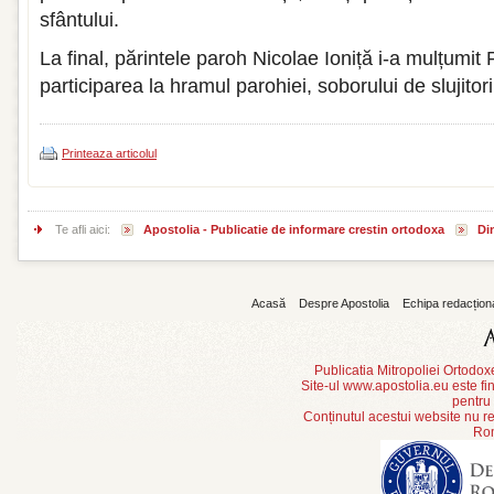
sfântului.
La final, părintele paroh Nicolae Ioniță i-a mulțumit 
participarea la hramul parohiei, soborului de slujitori
Printeaza articolul
Te afli aici:
Apostolia - Publicatie de informare crestin ortodoxa
Din
Acasă
Despre Apostolia
Echipa redacțion
Publicatia Mitropoliei Ortodo
Site-ul www.apostolia.eu este
pentru
Conținutul acestui website nu re
Rom