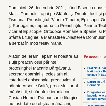
Duminică, 26 decembrie 2021, când Biserica noastr
Maicii Domnului, apoi pe Sfântul și Dreptul Iosif și 
Tismana, Preasfințitul Părinte Timotei, Episcopul 
și Portugaliei, împreună cu Preasfințitul Părinte Teof
vicar al Episcopiei Ortodoxe Române a Spaniei și Por
Sfânta Liturghie la Mănăstirea „Nașterea Domnului” 
a serbat în mod festiv hramul.
Pe aceeasi t
Alături de ierarhii eparhiei noastre au
slujit preacuviosul părinte
protosinghel Macarie Bărgăvanu,
Praznicul Sfân
Națională a R
secretar eparhial și eclesiarh al
colinde în Bas
catedralei episcopale, preacuviosul
Daruri de Crăc
părinte Arsenie Baltă, preot slujitor al
Germania
mănăstirii, și părintele ierodiacon
Dragostea est
bucurie: o ac
Casian Nemet. Răspunsurile liturgice
singure și vul
au fost date de obștea mănăstirii,