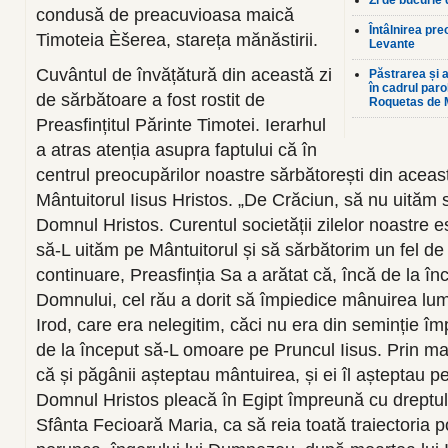
Zi de bucurie
condusă de preacuvioasa maică
Întâlnirea pre
Timoteia Èšerea, stareța mănăstirii.
Levante
Cuvântul de învățătură din această zi
Păstrarea și a
în cadrul par
de sărbătoare a fost rostit de
Roquetas de 
Preasfințitul Părinte Timotei. Ierarhul
a atras atenția asupra faptului că în
centrul preocupărilor noastre sărbătorești din aceas
Mântuitorul Iisus Hristos. „De Crăciun, să nu uităm
Domnul Hristos. Curentul societății zilelor noastre 
să-L uităm pe Mântuitorul și să sărbătorim un fel de 
continuare, Preasfinția Sa a arătat că, încă de la în
Domnului, cel rău a dorit să împiedice mânuirea lumi
Irod, care era nelegitim, căci nu era din seminție î
de la început să-L omoare pe Pruncul Iisus. Prin ma
că și păgânii așteptau mântuirea, și ei îl așteptau p
Domnul Hristos pleacă în Egipt împreună cu dreptul
Sfânta Fecioară Maria, ca să reia toată traiectoria 