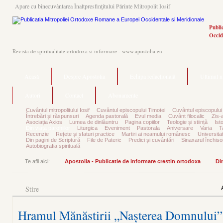
Apare cu binecuvântarea Înaltpresfinţitului Părinte Mitropolit Iosif
Publi
Occid
Revista de spiritualitate ortodoxa si informare - www.apostolia.eu
Acasă
Despre Apostolia
Echipa redacțională
Ultimul 
Autori
Contact
Abonamente
Cuvântul mitropolitului Iosif
Cuvântul episcopului Timotei
Cuvântul episcopului
Întrebări și răspunsuri
Agenda pastorală
Evul media
Cuvânt filocalic
Zis-
Asociația Axios
Lumea de dinlăuntru
Pagina copiilor
Teologie și stiință
Ist
Din viața parohiilor
Liturgica
Eveniment
Pastorala
Aniversare
Varia
T
Recenzie
Rețete și sfaturi practice
Martiri ai neamului românesc
Universita
Din pagini de Scriptură
File de Pateric
Predici și cuvântări
Sinaxarul închisor
Autobiografia spirituală
Te afli aici:
Apostolia - Publicatie de informare crestin ortodoxa
Din
Stire
Hramul Mănăstirii „Nașterea Domnului”