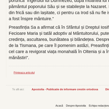
porunca îngerului lui Dumnezeu, după moartea lui I
pământul poporului Său și se stabilește la Nazaret.
din frică sau din lașitate, ci pentru ca Irod să nu fie 
a fost înspre mântuire.”
Preasfinția Sa a afirmat că în Sfântul și Dreptul Iosif
Fecioare Maria și tatăl adoptiv al Mântuitorului, put
credința, ascultarea, bunătatea și blândețea. Desp
de la Tismana, pe care îl pomenim astăzi, Preasfinți
cel care a revigorat viața monahală în Oltenia și a în
mănăstiri”.
Printeaza articolul
Te afli aici:
Apostolia - Publicatie de informare crestin ortodoxa
Din
Acasă
Despre Apostolia
Echipa redacțion