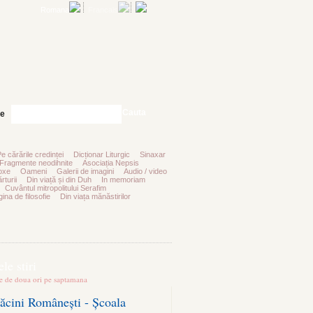
Romana
Francais
Cauta
te
Pe cărările credinței
Dicționar Liturgic
Sinaxar
Fragmente neodihnite
Asociația Nepsis
oxe
Oameni
Galerii de imagini
Audio / video
rturii
Din viață și din Duh
In memoriam
Cuvântul mitropolitului Serafim
ina de filosofie
Din viața mănăstirilor
le stiri
te de doua ori pe saptamana
ăcini Românești - Școala