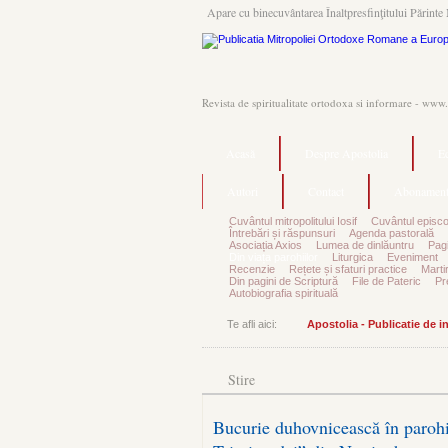
Apare cu binecuvântarea Înaltpresfinţitului Părinte 
Revista de spiritualitate ortodoxa si informare - www
Acasă
Despre Apostolia
Ec
Autori
Contact
Abonament
Cuvântul mitropolitului Iosif
Cuvântul episco
Întrebări și răspunsuri
Agenda pastorală
Asociația Axios
Lumea de dinlăuntru
Pagi
Din viața parohiilor
Liturgica
Eveniment
Recenzie
Rețete și sfaturi practice
Marti
Din pagini de Scriptură
File de Pateric
Pr
Autobiografia spirituală
Te afli aici:
Apostolia - Publicatie de 
Stire
Bucurie duhovnicească în parohi