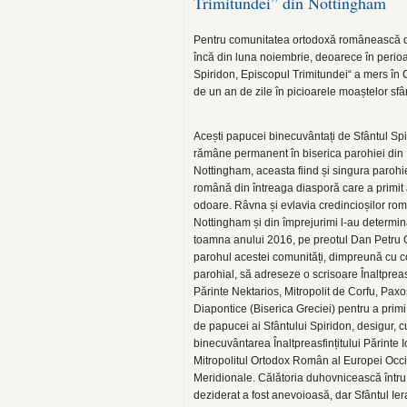
Trimitundei” din Nottingham
Pentru comunitatea ortodoxă românească di
încă din luna noiembrie, deoarece în perio
Spiridon, Episcopul Trimitundei“ a mers în 
de un an de zile în picioarele moaștelor sfân
Acești papucei binecuvântați de Sfântul Spi
rămâne permanent în biserica parohiei din
Nottingham, aceasta fiind și singura paroh
română din întreaga diasporă care a primit
odoare. Râvna și evlavia credincioșilor rom
Nottingham și din împrejurimi l-au determina
toamna anului 2016, pe preotul Dan Petru
parohul acestei comunități, dimpreună cu co
parohial, să adreseze o scrisoare Înaltpreasf
Părinte Nektarios, Mitropolit de Corfu, Paxo
Diapontice (Biserica Greciei) pentru a prim
de papucei ai Sfântului Spiridon, desigur, c
binecuvântarea Înaltpreasfințitului Părinte Io
Mitropolitul Ortodox Român al Europei Occi
Meridionale. Călătoria duhovnicească întru
deziderat a fost anevoioasă, dar Sfântul Ier