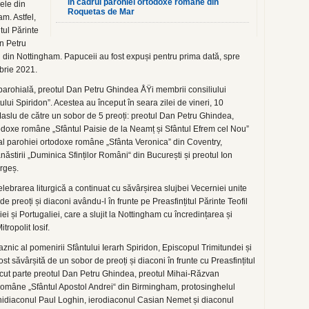
în cadrul parohiei ortodoxe române din
cele din
Roquetas de Mar
m. Astfel,
tul Părinte
an Petru
 din Nottingham. Papuceii au fost expuși pentru prima dată, spre
mbrie 2021.
arohială, preotul Dan Petru Ghindea ÅŸi membrii consiliului
ului Spiridon”. Acestea au început în seara zilei de vineri, 10
Maslu de către un sobor de 5 preoți: preotul Dan Petru Ghindea,
todoxe române „Sfântul Paisie de la Neamț și Sfântul Efrem cel Nou”
al parohiei ortodoxe române „Sfânta Veronica” din Coventry,
ăstirii „Duminica Sfinților Români“ din București și preotul Ion
Argeș.
ebrarea liturgică a continuat cu săvârșirea slujbei Vecerniei unite
de preoți și diaconi avându-l în frunte pe Preasfințitul Părinte Teofil
ei și Portugaliei, care a slujit la Nottingham cu încredințarea și
tropolit Iosif.
znic al pomenirii Sfântului Ierarh Spiridon, Episcopul Trimitundei și
st săvârșită de un sobor de preoți și diaconi în frunte cu Preasfințitul
făcut parte preotul Dan Petru Ghindea, preotul Mihai-Răzvan
omâne „Sfântul Apostol Andrei“ din Birmingham, protosinghelul
hidiaconul Paul Loghin, ierodiaconul Casian Nemet și diaconul