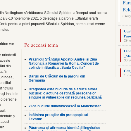
Par
Pel
n Nottingham sărbătoarea Sfântului Spiridon a început anul acesta
6 Aug
ada 8-10 noiembrie 2021 o delegație a parohiei „Sfântul Ierarh
Corfu pentru a primi papuceii Sfântului Spiridon, care au stat vreme
tului.
Cont
Paro
29 Iu
Pe aceeasi tema
ridon vor
O no
ie ortodoxă
„Măn
Praznicul Sfântului Apostol Andrei și Ziua
 aceste
30 S
Națională a României la Roma. Concert de
âni din
colinde în Basilica „Santa Cecilia”
Cong
t, în
15 S
Daruri de Crăciun de la parohii din
 Ghindea,
Germania
nsiliul
ințitului
Dragostea este bucuria de a aduce altora
bucurie: o acțiune destinată persoanelor
s și Insulele
singure și vulnerabile din regiunea pariziană
i o pereche
u
Zi de bucurie duhovnicească la Manchester
sif,
Întâlnirea preoților din protopopiatul
dentale și
Levante
 acest
arh
Păstrarea și afirmarea identității lingvistice