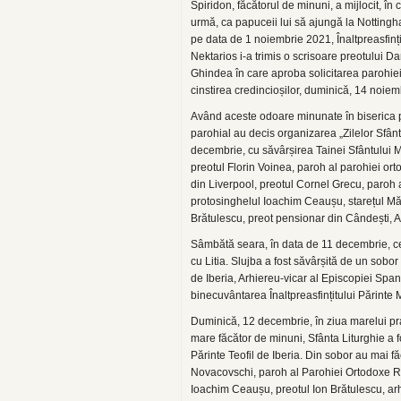
Spiridon, făcătorul de minuni, a mijlocit, în 
urmă, ca papuceii lui să ajungă la Nottingha
pe data de 1 noiembrie 2021, Înaltpreasfinți
Nektarios i-a trimis o scrisoare preotului D
Ghindea în care aproba solicitarea parohiei
cinstirea credincioșilor, duminică, 14 noie
Având aceste odoare minunate în biserica p
parohial au decis organizarea „Zilelor Sfânt
decembrie, cu săvârșirea Tainei Sfântului 
preotul Florin Voinea, paroh al parohiei or
din Liverpool, preotul Cornel Grecu, paroh 
protosinghelul Ioachim Ceaușu, starețul Măn
Brătulescu, preot pensionar din Cândești, 
Sâmbătă seara, în data de 11 decembrie, cel
cu Litia. Slujba a fost săvârșită de un sobor 
de Iberia, Arhiereu-vicar al Episcopiei Spani
binecuvântarea Înaltpreasfințitului Părinte Mi
Duminică, 12 decembrie, în ziua marelui pra
mare făcător de minuni, Sfânta Liturghie a fo
Părinte Teofil de Iberia. Din sobor au mai 
Novacovschi, paroh al Parohiei Ortodoxe R
Ioachim Ceaușu, preotul Ion Brătulescu, ar