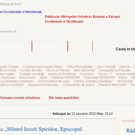
Mitropolit Iosif
Publicatia Mitropoliei Ortodoxe Române a Europei
Occidentale si Meridionale
.apostolia.eu
hipa redacțională
Ultimul număr
Arhiva
Cauta in si
e
pului Timotei
Cuvântul episcopului Siluan
Tâlcul Evangheliei
Știri / Noutăți
Interviu - 
Evul media
Cuvânt filocalic
Zis-a un Părinte
Mari duhovnici
Imnografie și Filocalie
na copiilor
Teologie și stiință
Istorie și Ortodoxie
Canonica
De ce...?
Icoane ortod
Pastorala
Aniversare
Varia
Taberele MOREOM
Pelerinaje MOREOM
Poem
Mă
ri ai neamului românesc
Universitatea de vară
Centrul „Dumitru Stăniloae”
Ati întrebat
edici și cuvântări
Sinaxarul închisorilor
Comunicate de presă
Făuritorii Marii Uniri
Pag
informare crestin ortodoxa
Din viața parohiilor
Ultime
Adaugat la:
11 Ianuarie 2022
Ora:
15:14
actualiza
a „Sfântul Ierarh Spiridon, Episcopul
Răd