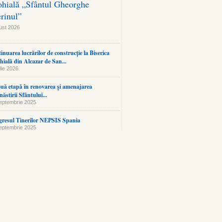
ohială „Sfântul Gheorghe
erinul”
ust 2026
inuarea lucrărilor de construcție la Biserica
hială din Alcazar de San...
lie 2026
uă etapă în renovarea și amenajarea
ăstirii Sfântului...
eptembrie 2025
resul Tinerilor NEPSIS Spania
eptembrie 2025