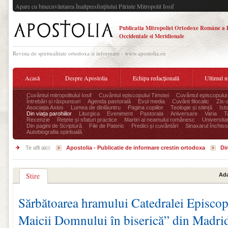
Apare cu binecuvântarea Înaltpresfinţitului Părinte Mitropolit Iosif
Publicatia Mitropoliei Ortodoxe Române a 
Occidentale si Meridionale
Revista de spiritualitate ortodoxa si informare - www.apostolia.eu
Acasă
Despre Apostolia
Echipa redacțională
Ultimul 
Cuvântul mitropolitului Iosif
Cuvântul episcopului Timotei
Cuvântul episcopului
Întrebări și răspunsuri
Agenda pastorală
Evul media
Cuvânt filocalic
Zis-
Asociația Axios
Lumea de dinlăuntru
Pagina copiilor
Teologie și stiință
Ist
Din viața parohiilor
Liturgica
Eveniment
Pastorala
Aniversare
Varia
T
Recenzie
Rețete și sfaturi practice
Martiri ai neamului românesc
Universita
Din pagini de Scriptură
File de Pateric
Predici și cuvântări
Sinaxarul închisor
Autobiografia spirituală
Te afli aici:
Apostolia - Publicatie de informare crestin ortodoxa
Din
Stire
Ada
Sărbătoarea hramului Catedralei Episcop
Maicii Domnului în biserică” din Madri