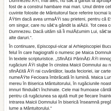
Dumnezeu ÅŸi, mai ales, nu sâ€‘a gândit la aproape
fost de a construi hambare mai mari. Unul dintre ce
cuvinte folosite de Mântuitorul face referire tocmai 
ÅŸtim dacă avea urmaÅŸi sau prieteni, pentru că E
om singur, care nu sâ€‘a gândit la alÅ£ii. Tot ceea 
Dumnezeu. Dacă uităm să Îi mulÅ£umim Lui, sâ€‘ar
alte daruri.”.
În continuare, Episcopul-vicar al Arhiepiscopiei Bucu
felul în care hagiografii o numesc pe Maica Domnului 
în textele scripturistice. „SfinÅ£ii PărinÅ£i ÅŸi imnog
rugăciuni ÅŸi slujbe în cinstea Maicii Domnului au 
sfinÅ£ită ÅŸi rai cuvântător, lauda fecioriei, iar car
numeÅŸte Fecioara îmbrăcată în lumină. Maica Lum
mereu în Biserica Mântuitorului, în rugăciunile noast
imnuri fiinduâ€‘i închinate. Cele mai frumoase cântăr
pentru că rugăciunea sa ajută mult pe fiecare înainte
Intrarea Maicii Domnului în biserică înseamnă pregă
lume a Mântuitorului.”