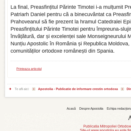
La final, Preasfințitul Părinte Timotei i-a mulțumit Pr
Patriarh Daniel pentru că a binecuvântat ca Preasfin
Prahoveanul să fie prezent la hramul Catedralei Ep
Preasfințitului Părinte Timotei pentru împreuna-sluji
învățătură, dar și excelenței sale Monseigneurului
Nunțiu Apostolic în România și Republica Moldova, p
comunităților ortodoxe românești din Spania.
Printeaza articolul
Te afli aici:
Apostolia - Publicatie de informare crestin ortodoxa
Din
Acasă
Despre Apostolia
Echipa redacțion
Publicatia Mitropoliei Ortodo
Site-ul www.apostolia.eu este