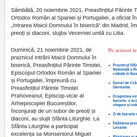
Sâmbătă, 20 noiembrie 2021, Preasfințitul Părinte T
Ortodox Român al Spaniei și Portugaliei, a oficiat 
„Intrarea Maicii Domnului în biserică” din Madrid, 
preoți și diaconi, slujba Vecerniei unită cu Litia.
Pe aceeasi t
Duminică, 21 noiembrie 2021, de
praznicul Intrării Maicii Domnului în
biserică, Preasfințitul Părinte Timotei,
Praznicul Sfân
Națională a R
Episcopul Ortodox Român al Spaniei
colinde în Bas
și Portugaliei, împreună cu
Daruri de Crăc
Preasfințitul Părinte Timotei
Germania
Prahoveanul, Episcop-vicar al
Dragostea est
bucurie: o ac
Arhiepiscopiei Bucureștilor,
singure și vul
înconjurați de un sobor de preoți și
Zi de bucurie
diaconi, au slujit Sfânta Liturghie. La
Întâlnirea pre
Sfânta Liturghie a participat
Levante
excelența sa Monseniorul Miguel
Păstrarea și a