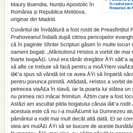
Maury Buendia, Nunțiu Apostolic în
în cadrul par
Roquetas de 
România și Republica Moldova,
originar din Madrid.
Cuvântul de învățătură a fost rostit de Preasfințitul 
Prahoveanul îndată după citirea pericopelor evanghel
că în paginile Sfintei Scripturi găsim în multe locur
oameni bogați: „Mântuitorul Hristos a vorbit de mai
foarte bogaÅ£i. Unul era tânăr dregător ÅŸi sâ€‘a ap
să afle ce trebuie să facă pentru a moÅŸteni viaÅ£a
iâ€‘a spus să vândă tot ce avea ÅŸi să împartă săraci
pentru porunca primită. Altădată, Hristos a vorbit d
petrecea viaÅ£a în slavă, iar la poarta lui stătea un
nu primea nici măcar firimituri. Åžtim care a fost locu
Astăzi am ascultat pilda bogatului căruia iâ€‘a rodi
acestuia este că nu I-a mulÅ£umit lui Dumnezeu at
pământul a rodit mai mult decât altă dată. El se con
stea ani mulÅ£i ÅŸi să se bucure de aceste bunătăÅ