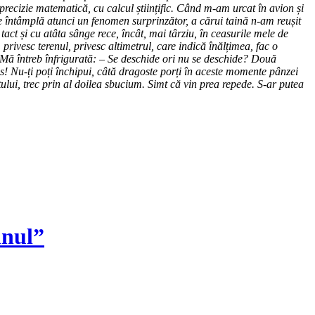
precizie matematică, cu calcul științific. Când m-am urcat în avion și
e întâmplă atunci un fenomen surprinzător, a cărui taină n-am reușit
act și cu atâta sânge rece, încât, mai târziu, în ceasurile mele de
rivesc terenul, privesc altimetrul, care indică înălțimea, fac o
Mă întreb înfrigurată: – Se deschide ori nu se deschide? Două
is! Nu-ți poți închipui, câtă dragoste porți în aceste momente pânzei
ului, trec prin al doilea sbucium. Simt că vin prea repede. S-ar putea
inul”