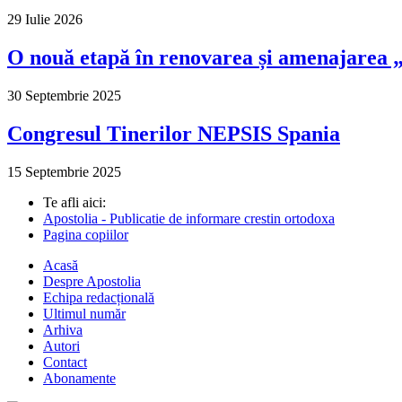
29 Iulie 2026
O nouă etapă în renovarea și amenajarea „M
30 Septembrie 2025
Congresul Tinerilor NEPSIS Spania
15 Septembrie 2025
Te afli aici:
Apostolia - Publicatie de informare crestin ortodoxa
Pagina copiilor
Acasă
Despre Apostolia
Echipa redacțională
Ultimul număr
Arhiva
Autori
Contact
Abonamente