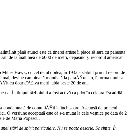
tâlnit până atunci este că tinerei artiste îi place să sară cu parașuta.
i salt de la înălțimea de 6000 de metri, depășind și recordul american
Milles Hawk, cu cel de-al doilea, în 1932 a stabilit primul record de
19 mai, devine campioană mondială la paraÅŸutism, în urma unui salt
ÅŸit cu doar cîÅ£iva metri, abia peste 20 de ani.
sa. În timpul războiului a fost activă ca pilot în celebra Escadrilă
fost condamnată de comuniÅŸti la închisoare. Ascunsă de prieteni
ici. O versiune acceptată este că s-a mutat la cele veșnice pe data de 2
umele de Maria Popescu.
unei stări de spirit particulare. Nu se poate descrie. Se simte. În