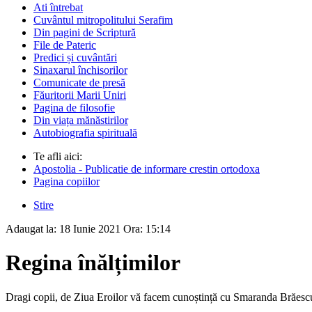
Ati întrebat
Cuvântul mitropolitului Serafim
Din pagini de Scriptură
File de Pateric
Predici și cuvântări
Sinaxarul închisorilor
Comunicate de presă
Făuritorii Marii Uniri
Pagina de filosofie
Din viața mănăstirilor
Autobiografia spirituală
Te afli aici:
Apostolia - Publicatie de informare crestin ortodoxa
Pagina copiilor
Stire
Adaugat la:
18 Iunie 2021
Ora:
15:14
Regina înălțimilor
Dragi copii, de Ziua Eroilor vă facem cunoștință cu Smaranda Brăesc