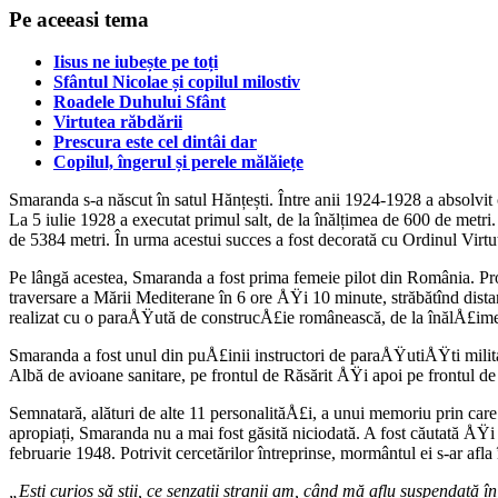
Pe aceeasi tema
Iisus ne iubește pe toți
Sfântul Nicolae și copilul milostiv
Roadele Duhului Sfânt
Virtutea răbdării
Prescura este cel dintâi dar
Copilul, îngerul și perele mălăiețe
Smaranda s-a născut în satul Hănțești. Între anii 1924-1928 a absolvit c
La 5 iulie 1928 a executat primul salt, de la înălțimea de 600 de metri
de 5384 metri. În urma acestui succes a fost decorată cu Ordinul Virt
Pe lângă acestea, Smaranda a fost prima femeie pilot din România. Pro
traversare a Mării Mediterane în 6 ore ÅŸi 10 minute, străbătînd di
realizat cu o paraÅŸută de construcÅ£ie românească, de la înălÅ£imea
Smaranda a fost unul din puÅ£inii instructori de paraÅŸutiÅŸti militar
Albă de avioane sanitare, pe frontul de Răsărit ÅŸi apoi pe frontul 
Semnatară, alături de alte 11 personalităÅ£i, a unui memoriu prin ca
apropiați, Smaranda nu a mai fost găsită niciodată. A fost căutată ÅŸi 
februarie 1948. Potrivit cercetărilor întreprinse, mormântul ei s-ar af
„Ești curios să știi, ce senzații stranii am, când mă aflu suspendată în