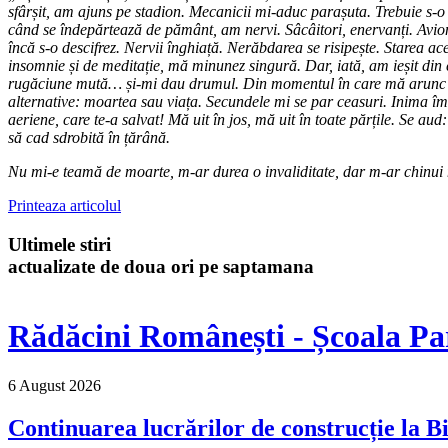
sfârșit, am ajuns pe stadion. Mecanicii mi-aduc parașuta. Trebuie s-o 
când se îndepărtează de pământ, am nervi. Sâcâitori, enervanți. Avion
încă s-o descifrez. Nervii înghiață. Nerăbdarea se risipește. Starea ac
insomnie și de meditație, mă minunez singură. Dar, iată, am ieșit din 
rugăciune mută… și-mi dau drumul. Din momentul în care mă arunc și 
alternative: moartea sau viața. Secundele mi se par ceasuri. Inima îmi 
aeriene, care te-a salvat! Mă uit în jos, mă uit în toate părțile. Se 
să cad sdrobită în țărână.
Nu mi-e teamă de moarte, m-ar durea o invaliditate, dar m-ar chin
Printeaza articolul
Ultimele stiri
actualizate de doua ori pe saptamana
Rădăcini Românești - Școala Pa
6 August 2026
Continuarea lucrărilor de construcție la Bi