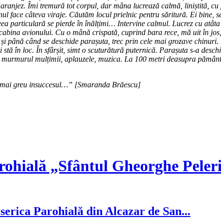
aranjez. Îmi tremură tot corpul, dar mâna lucrează calmă, liniștită, cu 
ul face câteva viraje. Căutăm locul prielnic pentru săritură. Ei bine, s
eea particulară se pierde în înălțimi… Intervine calmul. Lucrez cu atâta t
cabina avionului. Cu o mână crispată, cuprind bara rece, mă uit în jos, p
până când se deschide parașuta, trec prin cele mai grozave chinuri. 
stă în loc. În sfârșit, simt o scuturătură puternică. Parașuta s-a desch
aud: murmurul mulțimii, aplauzele, muzica. La 100 metri deasupra pământ
ui mai greu insuccesul…” [Smaranda Brăescu]
rohială „Sfântul Gheorghe Peler
serica Parohială din Alcazar de San...