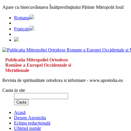
Apare cu binecuvântarea Înaltpresfinţitului Părinte Mitropolit Iosif
Romana
Francais
Publicatia Mitropoliei Ortodoxe
Române a Europei Occidentale si
Meridionale
Revista de spiritualitate ortodoxa si informare - www.apostolia.eu
Cauta in site
Cauta
Acasă
Despre Apostolia
Echipa redacțională
Ultimul număr