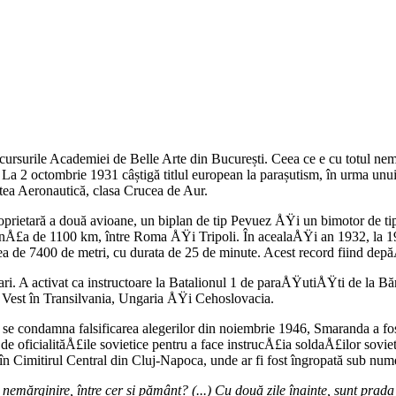
ursurile Academiei de Belle Arte din București. Ceea ce e cu totul nemaiîn
. La 2 octombrie 1931 câștigă titlul european la parașutism, în urma unu
utea Aeronautică, clasa Crucea de Aur.
prietară a două avioane, un biplan de tip Pevuez ÅŸi un bimotor de tip 
stanÅ£a de 1100 km, între Roma ÅŸi Tripoli. În acealaÅŸi an 1932, la 
 de 7400 de metri, cu durata de 25 de minute. Acest record fiind depă
i. A activat ca instructoare la Batalionul 1 de paraÅŸutiÅŸti de la Bănea
de Vest în Transilvania, Ungaria ÅŸi Cehoslovacia.
re se condamna falsificarea alegerilor din noiembrie 1946, Smaranda a 
de oficialităÅ£ile sovietice pentru a face instrucÅ£ia soldaÅ£ilor soviet
la în Cimitirul Central din Cluj-Napoca, unde ar fi fost îngropată sub n
 nemărginire, între cer și pământ? (...) Cu două zile înainte, sunt prada 