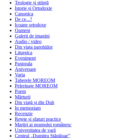
Teologie și stiință
Istorie și Ortodoxie
Canonica
De ce...?
Icoane ortodoxe
Oameni
Galerii de imagini
Audio / video
Din viața parohiilor
Liturgica
Eveniment
Pastorala
Aniversare
Varia
Taberele MOREOM
Pelerinaje MOREOM
Poem
Mărturii
Din viață și din Duh
In memoriam
Recenzie
Rețete și sfaturi practice
Martiri ai neamului românesc
Universitatea de vară
Centrul „Dumitru Stăniloae”