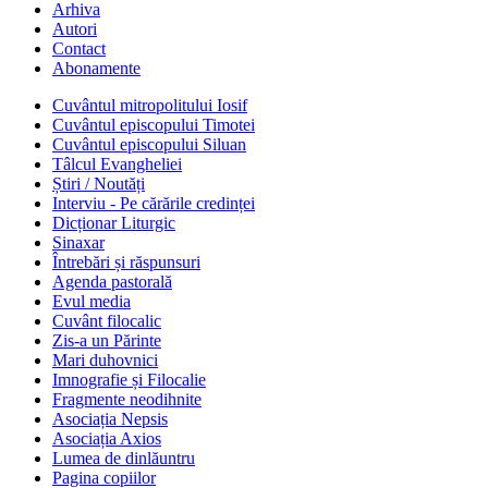
Arhiva
Autori
Contact
Abonamente
Cuvântul mitropolitului Iosif
Cuvântul episcopului Timotei
Cuvântul episcopului Siluan
Tâlcul Evangheliei
Știri / Noutăți
Interviu - Pe cărările credinței
Dicționar Liturgic
Sinaxar
Întrebări și răspunsuri
Agenda pastorală
Evul media
Cuvânt filocalic
Zis-a un Părinte
Mari duhovnici
Imnografie și Filocalie
Fragmente neodihnite
Asociația Nepsis
Asociația Axios
Lumea de dinlăuntru
Pagina copiilor