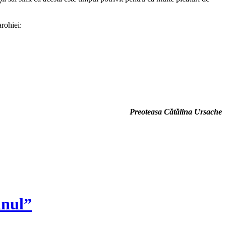
arohiei:
Preoteasa Cătălina Ursache
inul”