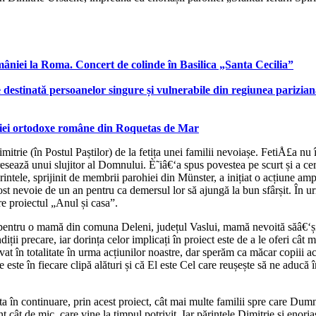
âniei la Roma. Concert de colinde în Basilica „Santa Cecilia”
 destinată persoanelor singure și vulnerabile din regiunea parizia
rohiei ortodoxe române din Roquetas de Mar
itrie (în Postul Paștilor) de la fetița unei familii nevoiașe. FetiÅ£a nu 
esează unui slujitor al Domnului. È˜iâ€‘a spus povestea pe scurt și a cer
părintele, sprijinit de membrii parohiei din Münster, a inițiat o acțiune am
st nevoie de un an pentru ca demersul lor să ajungă la bun sfârșit. În urm
re proiectul „Anul și casa”.
ă pentru o mamă din comuna Deleni, județul Vaslui, mamă nevoită săâ€‘și c
iții precare, iar dorința celor implicați în proiect este de a le oferi cât
at în totalitate în urma acțiunilor noastre, dar sperăm ca măcar copiii ace
 este în fiecare clipă alături și că El este Cel care reușește să ne aduc
a în continuare, prin acest proiect, cât mai multe familii spre care Dumn
nt cât de mic, care vine la timpul potrivit. Iar părintele Dimitrie și enoria