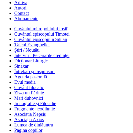
Arhiva
Autori
Contact
Abonamente
Cuvântul mitropolitului Iosif
Cuvântul episcopului Timotei
Cuvântul episcopului Siluan
Tâlcul Evangheliei
Știri / Noutăți
Interviu - Pe cărările credinței
Dicționar Liturgic
Sinaxar
Întrebări și răspunsuri
Agenda pastorală
Evul media
Cuvânt filocalic
Zis-a un Părinte
Mari duhovnici
Imnografie și Filocalie
Fragmente neodihnite
Asociația Nepsis
Asociația Axios
Lumea de dinlăuntru
Pagina copiilor