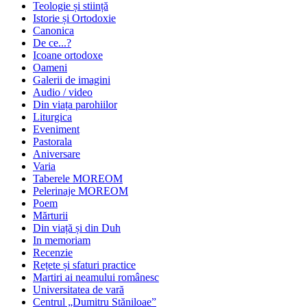
Teologie și stiință
Istorie și Ortodoxie
Canonica
De ce...?
Icoane ortodoxe
Oameni
Galerii de imagini
Audio / video
Din viața parohiilor
Liturgica
Eveniment
Pastorala
Aniversare
Varia
Taberele MOREOM
Pelerinaje MOREOM
Poem
Mărturii
Din viață și din Duh
In memoriam
Recenzie
Rețete și sfaturi practice
Martiri ai neamului românesc
Universitatea de vară
Centrul „Dumitru Stăniloae”