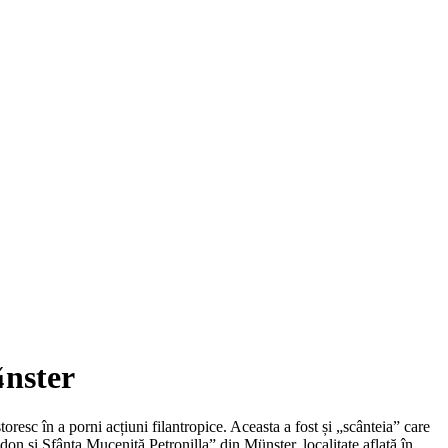
¼nster
resc în a porni acțiuni filantropice. Aceasta a fost și „scânteia” care
on și Sfânta Muceniță Petronilla” din Münster, localitate aflată în