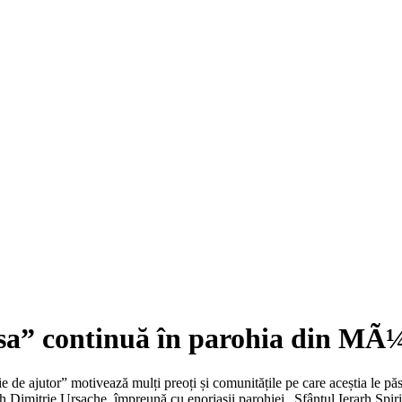
casa” continuă în parohia din MÃ
e ajutor” motivează mulți preoți și comunitățile pe care aceștia le păsto
h Dimitrie Ursache, împreună cu enoriașii parohiei „Sfântul Ierarh Spirid