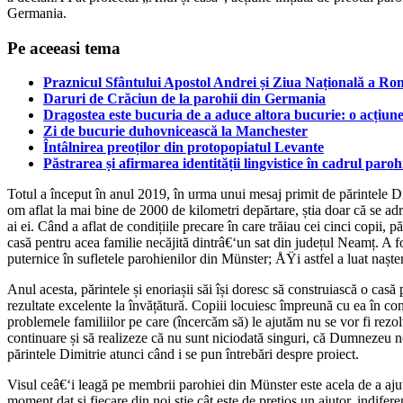
Germania.
Pe aceeasi tema
Praznicul Sfântului Apostol Andrei și Ziua Națională a Rom
Daruri de Crăciun de la parohii din Germania
Dragostea este bucuria de a aduce altora bucurie: o acțiune
Zi de bucurie duhovnicească la Manchester
Întâlnirea preoților din protopopiatul Levante
Păstrarea și afirmarea identității lingvistice în cadrul pa
Totul a început în anul 2019, în urma unui mesaj primit de părintele Dim
om aflat la mai bine de 2000 de kilometri depărtare, știa doar că se adr
ai ei. Când a aflat de condițiile precare în care trăiau cei cinci copii, 
casă pentru acea familie necăjită dintrâ€‘un sat din județul Neamț. A fo
puternice în sufletele parohienilor din Münster; ÅŸi astfel a luat naște
Anul acesta, părintele și enoriașii săi își doresc să construiască o cas
rezultate excelente la învățătură. Copiii locuiesc împreună cu ea în cond
problemele familiilor pe care (încercăm să) le ajutăm nu se vor fi rezolv
continuare și să realizeze că nu sunt niciodată singuri, că Dumnezeu ne
părintele Dimitrie atunci când i se pun întrebări despre proiect.
Visul ceâ€‘i leagă pe membrii parohiei din Münster este acela de a ajut
moment dat și fiecare din noi știe cât este de prețios un ajutor, indifere