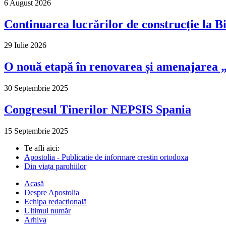
6 August 2026
Continuarea lucrărilor de construcție la Bi
29 Iulie 2026
O nouă etapă în renovarea și amenajarea „M
30 Septembrie 2025
Congresul Tinerilor NEPSIS Spania
15 Septembrie 2025
Te afli aici:
Apostolia - Publicatie de informare crestin ortodoxa
Din viața parohiilor
Acasă
Despre Apostolia
Echipa redacțională
Ultimul număr
Arhiva