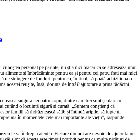
nă
îl cunoștea personal pe părinte, nu știa nici măcar că se adresează unui
ut alimente și îmbrăcăminte pentru ea și pentru cei patru frați mai mici
plă de strângere de fonduri, pentru ca, în final, să poată achiziționa o
a acestei reușite, însă, dorința de întrâ€‘ajutorare a prins rădăcini
rească singură cei patru copii, dintre care trei sunt școlari cu
 mai curând o locuință sigură și curată. „Suntem conștienți că
stor familii să îndrăznească săâ€‘și întindă aripile, să lupte în
ă împreună în momentele cele mai importante ale vieții”, răspunde
ezeu le va îndrepta atenția. Fiecare din noi are nevoie de ajutor la un
șii săi simt că acesta este timpul potrivit pentru ca multe picături de