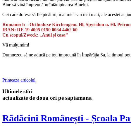
Bine să vină împreună în întâmpinarea Binelui.
Cei care doresc să fie picături, mai mici sau mai mari, ale acestei acțiun
Rumänisch – Orthodoxe Kirchengem. Hl. Spyridon u. Hl. Petroni
IBAN: DE 19 4005 0150 0034 4462 60
Cu scopul/Zweck: „Anul și casa”
Vă mulțumim!
Dumnezeu să ne aducă pe toți împreună în Împărăția Sa, la timpul potr
Printeaza articolul
Ultimele stiri
actualizate de doua ori pe saptamana
Rădăcini Românești - Școala Pa