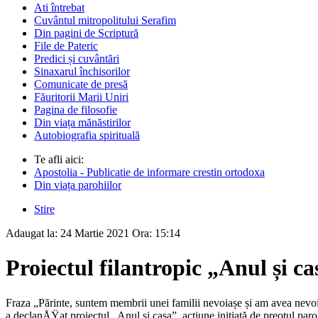
Ati întrebat
Cuvântul mitropolitului Serafim
Din pagini de Scriptură
File de Pateric
Predici și cuvântări
Sinaxarul închisorilor
Comunicate de presă
Făuritorii Marii Uniri
Pagina de filosofie
Din viața mănăstirilor
Autobiografia spirituală
Te afli aici:
Apostolia - Publicatie de informare crestin ortodoxa
Din viața parohiilor
Stire
Adaugat la:
24 Martie 2021
Ora:
15:14
Proiectul filantropic „Anul și 
Fraza „Părinte, suntem membrii unei familii nevoiașe și am avea nevoie d
a declanÅŸat proiectul „Anul și casa”, acțiune inițiată de preotul paro