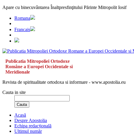
Apare cu binecuvântarea Înaltpresfinţitului Părinte Mitropolit Iosif
Romana
Francais
Publicatia Mitropoliei Ortodoxe
Române a Europei Occidentale si
Meridionale
Revista de spiritualitate ortodoxa si informare - www.apostolia.eu
Cauta in site
Cauta
Acasă
Despre Apostolia
Echipa redacțională
Ultimul număr