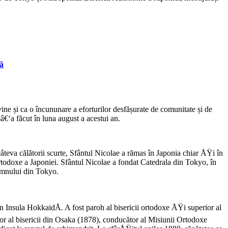
nă
 vine și ca o încununare a eforturilor desfășurate de comunitate și de
sâ€‘a făcut în luna august a acestui an.
âteva călătorii scurte, Sfântul Nicolae a rămas în Japonia chiar ÅŸi în
rtodoxe a Japoniei. Sfântul Nicolae a fondat Catedrala din Tokyo, în
Domnului din Tokyo.
n Insula HokkaidÅ. A fost paroh al bisericii ortodoxe ÅŸi superior al
 al bisericii din Osaka (1878), conducător al Misiunii Ortodoxe