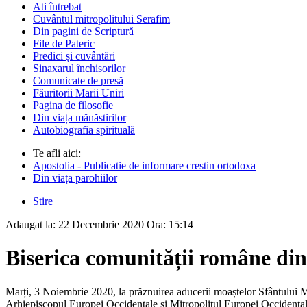
Ati întrebat
Cuvântul mitropolitului Serafim
Din pagini de Scriptură
File de Pateric
Predici și cuvântări
Sinaxarul închisorilor
Comunicate de presă
Făuritorii Marii Uniri
Pagina de filosofie
Din viața mănăstirilor
Autobiografia spirituală
Te afli aici:
Apostolia - Publicatie de informare crestin ortodoxa
Din viața parohiilor
Stire
Adaugat la:
22 Decembrie 2020
Ora:
15:14
Biserica comunității române din
Marți, 3 Noiembrie 2020, la prăznuirea aducerii moaștelor Sfântului Ma
Arhiepiscopul Europei Occidentale și Mitropolitul Europei Occidentale 