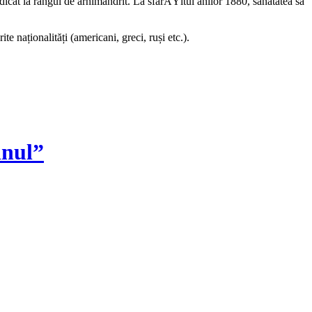
cat la rangul de arhimandrit. La sfârÅŸitul anilor 1880, sănătatea sa
aționalități (americani, greci, ruși etc.).
inul”