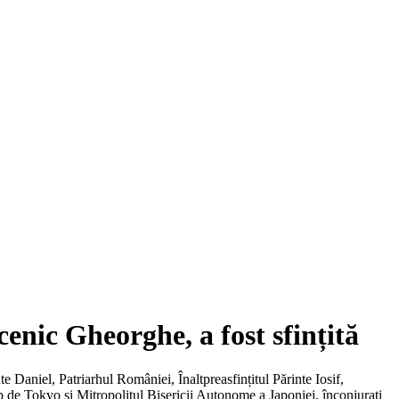
enic Gheorghe, a fost sfințită
Daniel, Patriarhul României, Înaltpreasfințitul Părinte Iosif,
p de Tokyo și Mitropolitul Bisericii Autonome a Japoniei, înconjurați