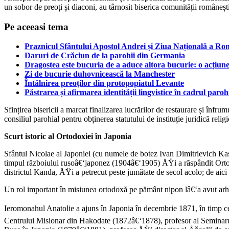
un sobor de preoți și diaconi, au târnosit biserica comunității româ
Pe aceeasi tema
Praznicul Sfântului Apostol Andrei și Ziua Națională a Rom
Daruri de Crăciun de la parohii din Germania
Dragostea este bucuria de a aduce altora bucurie: o acțiune
Zi de bucurie duhovnicească la Manchester
Întâlnirea preoților din protopopiatul Levante
Păstrarea și afirmarea identității lingvistice în cadrul pa
Sfințirea bisericii a marcat finalizarea lucrărilor de restaurare și înfr
consiliul parohial pentru obținerea statutului de instituție juridică rel
Scurt istoric al Ortodoxiei în Japonia
Sfântul Nicolae al Japoniei (cu numele de botez Ivan Dimitrievich Kasa
timpul războiului rusoâ€‘japonez (1904â€‘1905) ÅŸi a răspândit Ortodo
districtul Kanda, ÅŸi a petrecut peste jumătate de secol acolo; de a
Un rol important în misiunea ortodoxă pe pământ nipon lâ€‘a avut arh
Ieromonahul Anatolie a ajuns în Japonia în decembrie 1871, în timp ce
Centrului Misionar din Hakodate (1872â€‘1878), profesor al Seminaru