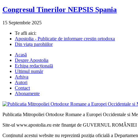
Congresul Tinerilor NEPSIS Spania
15 Septembrie 2025
Te afli aici:
Apostolia - Publicatie de informare crestin ortodoxa
Din viața parohiilor
Acasă
Despre Apostolia
Echipa redacțională
Ultimul număr
Arhiva
Autori
Contact
Abonamente
Publicatia Mitropoliei Ortodoxe Romane a Europei Occidentale si Me
Site-ul www.apostolia.eu este finanţat de GUVERNUL ROMÂNIEI - 
Conținutul acestui website nu reprezintă poziția oficială a Departame