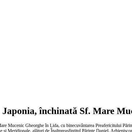
 Japonia, închinată Sf. Mare Muc
re Mucenic Gheorghe în Lida, cu binecuvântarea Preafericitului Părinte 
și Meridionale, alături de Înaltpreasfințitul Părinte Daniel, Arhiepisco