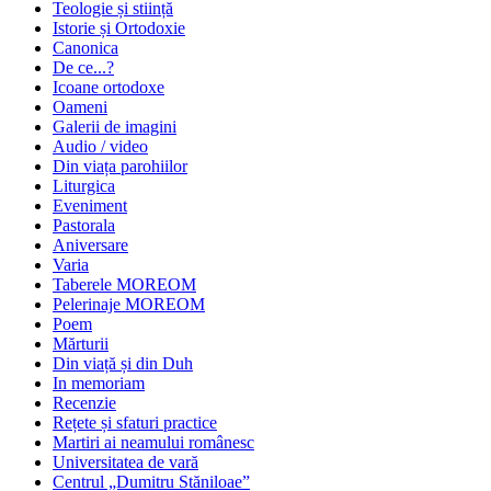
Teologie și stiință
Istorie și Ortodoxie
Canonica
De ce...?
Icoane ortodoxe
Oameni
Galerii de imagini
Audio / video
Din viața parohiilor
Liturgica
Eveniment
Pastorala
Aniversare
Varia
Taberele MOREOM
Pelerinaje MOREOM
Poem
Mărturii
Din viață și din Duh
In memoriam
Recenzie
Rețete și sfaturi practice
Martiri ai neamului românesc
Universitatea de vară
Centrul „Dumitru Stăniloae”