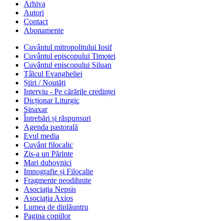
Arhiva
Autori
Contact
Abonamente
Cuvântul mitropolitului Iosif
Cuvântul episcopului Timotei
Cuvântul episcopului Siluan
Tâlcul Evangheliei
Știri / Noutăți
Interviu - Pe cărările credinței
Dicționar Liturgic
Sinaxar
Întrebări și răspunsuri
Agenda pastorală
Evul media
Cuvânt filocalic
Zis-a un Părinte
Mari duhovnici
Imnografie și Filocalie
Fragmente neodihnite
Asociația Nepsis
Asociația Axios
Lumea de dinlăuntru
Pagina copiilor