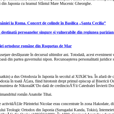
nești din Japonia cu hramul Sfântul Mare Mucenic Gheorghe.
âniei la Roma. Concert de colinde în Basilica „Santa Cecilia”
 destinată persoanelor singure și vulnerabile din regiunea parizia
rohiei ortodoxe române din Roquetas de Mar
umusețare desfășurate în decursul ultimilor ani. Totodată, acest eveniment
igioasă din partea guvernului nipon. Recunoașterea personalitatii juridice 
tkin) a dus Ortodoxia în Japonia în secolul al XIXâ€‘lea. În afară de c
xia în toată Å£ara, fiind hirotonit drept primul episcop al Bisericii O
ici numirea de Nikoraiâ€‘Do dată de credincioÅŸii Catedralei Învierii 
imandritul român Anatolie Tihai.
 activităÅ£ile Părintelui Nicolae erau concentrate în zona Hakodate, di
lui Teologic Ortodox din Japonia (Surugadai Kanda, Tokio), întemeietor