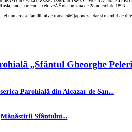
tiheÅ£i din Osaka (1882â€‘1889). În 1880, Cuviosul Anatolie a fost ridi
n Rusia, unde a trecut la cele veÅŸnice în ziua de 28 noiembrie 1893.
numeroase familii mixte romanoâ€‘japoneze, dar și membri de diferite n
rohială „Sfântul Gheorghe Peler
serica Parohială din Alcazar de San...
ănăstirii Sfântului...