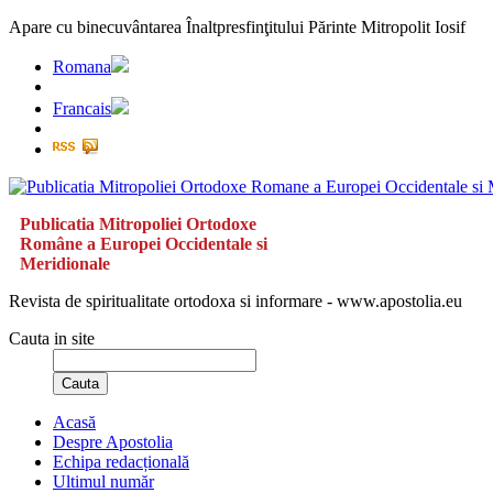
Apare cu binecuvântarea Înaltpresfinţitului Părinte Mitropolit Iosif
Romana
Francais
Publicatia Mitropoliei Ortodoxe
Române a Europei Occidentale si
Meridionale
Revista de spiritualitate ortodoxa si informare - www.apostolia.eu
Cauta in site
Cauta
Acasă
Despre Apostolia
Echipa redacțională
Ultimul număr