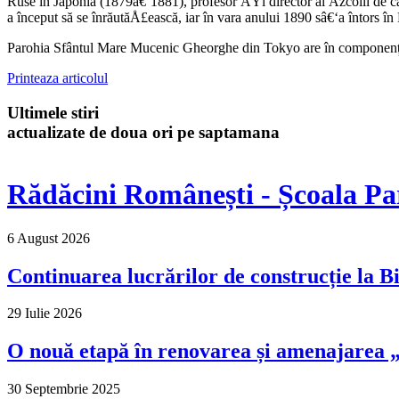
Ruse în Japonia (1879â€‘1881), profesor ÅŸi director al Åžcolii de ca
a început să se înrăutăÅ£ească, iar în vara anului 1890 sâ€‘a întors î
Parohia Sfântul Mare Mucenic Gheorghe din Tokyo are în componența ei 
Printeaza articolul
Ultimele stiri
actualizate de doua ori pe saptamana
Rădăcini Românești - Școala Pa
6 August 2026
Continuarea lucrărilor de construcție la Bi
29 Iulie 2026
O nouă etapă în renovarea și amenajarea „M
30 Septembrie 2025