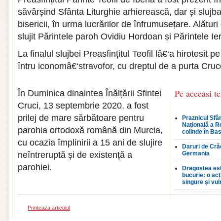
săvârșind Sfânta Liturghie arhierească, dar și sluj
bisericii, în urma lucrărilor de înfrumusețare. Alătur
slujit Părintele paroh Ovidiu Hordoan și Părintele 
La finalul slujbei Preasfințitul Teofil lâ€‘a hirotesit 
întru iconomâ€‘stravofor, cu dreptul de a purta Cru
Pe aceeasi t
În Duminica dinaintea Înălțării Sfintei
Cruci, 13 septembrie 2020, a fost
prilej de mare sărbătoare pentru
Praznicul Sfân
Națională a R
parohia ortodoxă română din Murcia,
colinde în Bas
cu ocazia împlinirii a 15 ani de slujire
Daruri de Crăc
neîntreruptă și de existență a
Germania
parohiei.
Dragostea est
bucurie: o ac
singure și vul
Printeaza articolul