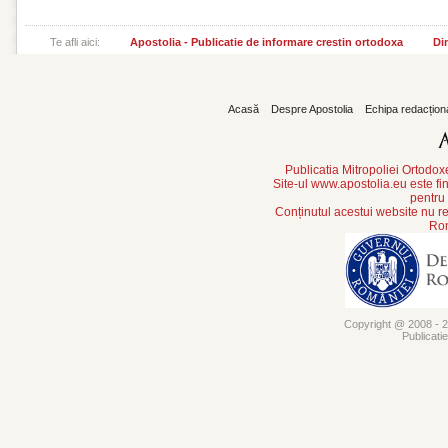
Te afli aici:
Apostolia - Publicatie de informare crestin ortodoxa
Din
Acasă
Despre Apostolia
Echipa redacțion
Publicatia Mitropoliei Ortodo
Site-ul www.apostolia.eu este
pentru
Conținutul acestui website nu re
Rom
Copyright @ 2008 - 20
Publicati