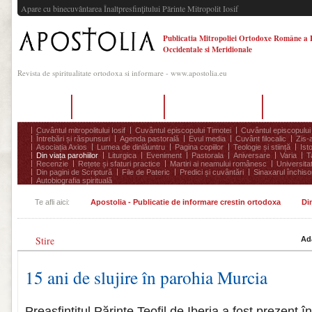
Apare cu binecuvântarea Înaltpresfinţitului Părinte Mitropolit Iosif
Publicatia Mitropoliei Ortodoxe Române a 
Occidentale si Meridionale
Revista de spiritualitate ortodoxa si informare - www.apostolia.eu
Acasă
Despre Apostolia
Echipa redacțională
Ultimul 
Cuvântul mitropolitului Iosif
Cuvântul episcopului Timotei
Cuvântul episcopului
Întrebări și răspunsuri
Agenda pastorală
Evul media
Cuvânt filocalic
Zis-
Asociația Axios
Lumea de dinlăuntru
Pagina copiilor
Teologie și stiință
Ist
Din viața parohiilor
Liturgica
Eveniment
Pastorala
Aniversare
Varia
T
Recenzie
Rețete și sfaturi practice
Martiri ai neamului românesc
Universita
Din pagini de Scriptură
File de Pateric
Predici și cuvântări
Sinaxarul închisor
Autobiografia spirituală
Te afli aici:
Apostolia - Publicatie de informare crestin ortodoxa
Din
Stire
Ad
15 ani de slujire în parohia Murcia
Preasfințitul Părinte Teofil de Iberia a fost prezent în