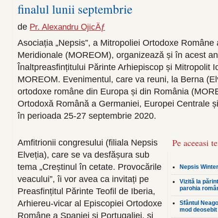
finalul lunii septembrie
de
Pr. Alexandru OjicÄƒ
Asociația „Nepsis”, a Mitropoliei Ortodoxe Române 
Meridionale (MOREOM), organizează și în acest an
Înaltpreasfințitului Părinte Arhiepiscop și Mitropolit 
MOREOM. Evenimentul, care va reuni, la Berna (Elveț
ortodoxe române din Europa și din România (MORE
Ortodoxă Română a Germaniei, Europei Centrale și
în perioada 25-27 septembrie 2020.
Pe aceeasi t
Amfitrionii congresului (filiala Nepsis
Elveția), care se va desfășura sub
tema „Creștinul în cetate. Provocările
Nepsis Winter
veacului”, îi vor avea ca invitați pe
Vizită la pări
parohia româ
Preasfințitul Părinte Teofil de Iberia,
Arhiereu-vicar al Episcopiei Ortodoxe
Sfântul Neagoe
mod deosebit 
Române a Spaniei și Portugaliei, și