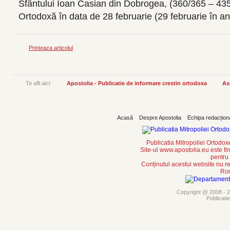
Sfântului Ioan Casian din Dobrogea, (360/365 – 435)
Ortodoxă în data de 28 februarie (29 februarie în anii
Printeaza articolul
Te afli aici:
Apostolia - Publicatie de informare crestin ortodoxa
As
Acasă
Despre Apostolia
Echipa redacțion
Publicatia Mitropoliei Ortodo
Site-ul www.apostolia.eu este
pentru
Conținutul acestui website nu re
Rom
Copyright @ 2008 - 20
Publicati