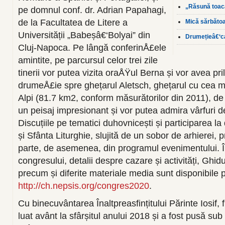
„Răsună toac
pe domnul conf. dr. Adrian Papahagi,
de la Facultatea de Litere a
Mică sărbăto
Universității „Babeșâ€‘Bolyai” din
Drumețieâ€‘ca
Cluj-Napoca. Pe lângă conferinÅ£ele
amintite, pe parcursul celor trei zile
tinerii vor putea vizita oraÅŸul Berna și vor avea pril
drumeÅ£ie spre ghețarul Aletsch, ghețarul cu cea m
Alpi (81.7 km2, conform măsurătorilor din 2011), d
un peisaj impresionant și vor putea admira vârfuri d
Discuțiile pe tematici duhovnicești și participarea la
și Sfânta Liturghie, slujită de un sobor de arhierei, p
parte, de asemenea, din programul evenimentului. Î
congresului, detalii despre cazare și activități, Ghidu
precum și diferite materiale media sunt disponibile pe
http://ch.nepsis.org/congres2020
.
Cu binecuvântarea Înaltpreasfințitului Părinte Iosif, f
luat avânt la sfârșitul anului 2018 și a fost pusă sub