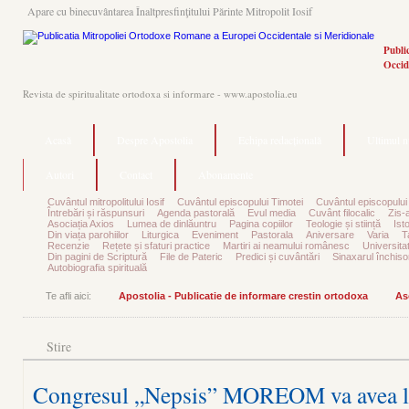
Apare cu binecuvântarea Înaltpresfinţitului Părinte Mitropolit Iosif
Publi
Occid
Revista de spiritualitate ortodoxa si informare - www.apostolia.eu
Acasă
Despre Apostolia
Echipa redacțională
Ultimul 
Autori
Contact
Abonamente
Cuvântul mitropolitului Iosif
Cuvântul episcopului Timotei
Cuvântul episcopului
Întrebări și răspunsuri
Agenda pastorală
Evul media
Cuvânt filocalic
Zis-
Asociația Axios
Lumea de dinlăuntru
Pagina copiilor
Teologie și stiință
Ist
Din viața parohiilor
Liturgica
Eveniment
Pastorala
Aniversare
Varia
T
Recenzie
Rețete și sfaturi practice
Martiri ai neamului românesc
Universita
Din pagini de Scriptură
File de Pateric
Predici și cuvântări
Sinaxarul închisor
Autobiografia spirituală
Te afli aici:
Apostolia - Publicatie de informare crestin ortodoxa
As
Stire
Congresul „Nepsis” MOREOM va avea loc