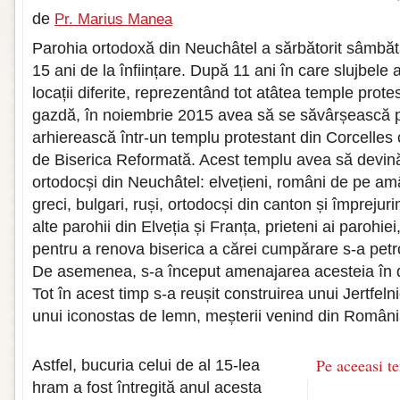
de
Pr. Marius Manea
Parohia ortodoxă din Neuchâtel a sărbătorit sâmbăt
15 ani de la înființare. După 11 ani în care slujbele 
locații diferite, reprezentând tot atâtea temple protes
gazdă, în noiembrie 2015 avea să se săvârșească pr
arhierească într-un templu protestant din Corcelles 
de Biserica Reformată. Acest templu avea să devină
ortodocși din Neuchâtel: elvețieni, români de pe amâ
greci, bulgari, ruși, ortodocși din canton și împrejuri
alte parohii din Elveția și Franța, prieteni ai parohiei,
pentru a renova biserica a cărei cumpărare s-a pet
De asemenea, s-a început amenajarea acesteia în du
Tot în acest timp s-a reușit construirea unui Jertfelni
unui iconostas de lemn, meșterii venind din Români
Pe aceeasi t
Astfel, bucuria celui de al 15-lea
hram a fost întregită anul acesta