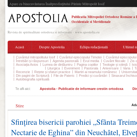
Apare cu binecuvântarea Înaltpresfinţitului Părinte Mitropolit Iosif
Publicatia Mitropoliei Ortodoxe Române a 
Occidentale si Meridionale
Revista de spiritualitate ortodoxa si informare - www.apostolia.eu
Acasă
Despre Apostolia
Echipa redacțională
Ultimul 
Cuvântul mitropolitului Iosif
Cuvântul episcopului Timotei
Cuvântul episcopului
Întrebări și răspunsuri
Agenda pastorală
Evul media
Cuvânt filocalic
Zis-
Asociația Axios
Lumea de dinlăuntru
Pagina copiilor
Teologie și stiință
Ist
Din viața parohiilor
Liturgica
Eveniment
Pastorala
Aniversare
Varia
T
Recenzie
Rețete și sfaturi practice
Martiri ai neamului românesc
Universita
Din pagini de Scriptură
File de Pateric
Predici și cuvântări
Sinaxarul închisor
Autobiografia spirituală
Te afli aici:
Apostolia - Publicatie de informare crestin ortodoxa
Din
Stire
Ada
Sfințirea bisericii parohiei „Sfânta Treim
Nectarie de Eghina” din Neuchâtel, Elveț