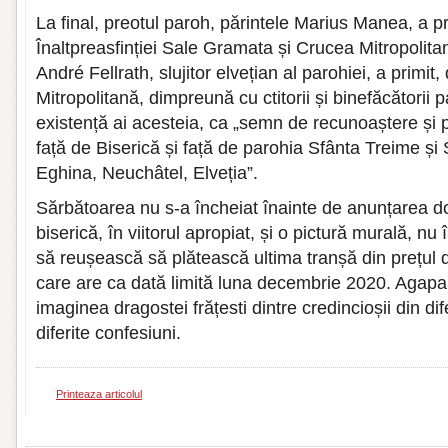
La final, preotul paroh, părintele Marius Manea, a pr
Înaltpreasfinției Sale Gramata și Crucea Mitropolita
André Fellrath, slujitor elvețian al parohiei, a prim
Mitropolitană, dimpreună cu ctitorii și binefăcătorii p
existență ai acesteia, ca „semn de recunoaștere și 
față de Biserică și față de parohia Sfânta Treime și
Eghina, Neuchâtel, Elveția”.
Sărbătoarea nu s-a încheiat înainte de anunțarea do
biserică, în viitorul apropiat, și o pictură murală, n
să reușească să plătească ultima tranșă din prețul d
care are ca dată limită luna decembrie 2020. Agapa
imaginea dragostei frățesti dintre credincioșii din dife
diferite confesiuni.
Printeaza articolul