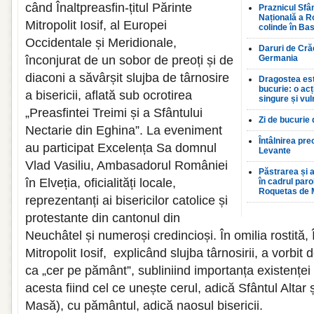
când Înaltpreasfin-țitul Părinte
Praznicul Sfân
Națională a R
Mitropolit Iosif, al Europei
colinde în Bas
Occidentale și Meridionale,
Daruri de Crăc
înconjurat de un sobor de preoți și de
Germania
diaconi a săvârșit slujba de târnosire
Dragostea est
bucurie: o ac
a bisericii, aflată sub ocrotirea
singure și vul
„Preasfintei Treimi și a Sfântului
Zi de bucurie
Nectarie din Eghina”. La eveniment
Întâlnirea pre
au participat Excelența Sa domnul
Levante
Vlad Vasiliu, Ambasadorul României
Păstrarea și a
în Elveția, oficialități locale,
în cadrul par
Roquetas de 
reprezentanți ai bisericilor catolice și
protestante din cantonul din
Neuchâtel și numeroși credincioși. În omilia rostită, Î
Mitropolit Iosif, explicând slujba târnosirii, a vorbit 
ca „cer pe pământ”, subliniind importanța existenței 
acesta fiind cel ce unește cerul, adică Sfântul Altar ș
Masă), cu pământul, adică naosul bisericii.