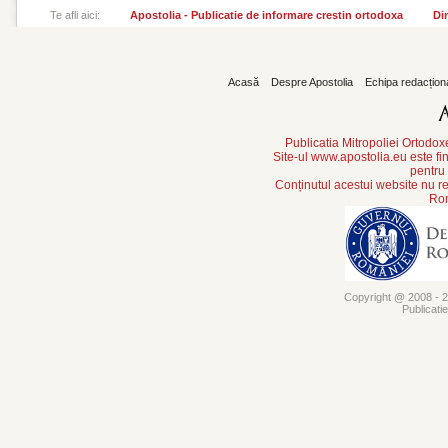
Te afli aici:
Apostolia - Publicatie de informare crestin ortodoxa
Din
Acasă
Despre Apostolia
Echipa redacțion
Publicatia Mitropoliei Ortodo
Site-ul www.apostolia.eu este
pentru
Conținutul acestui website nu re
Rom
Copyright @ 2008 - 20
Publicati