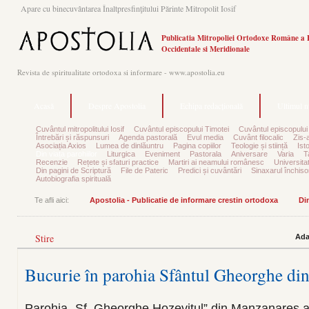
Apare cu binecuvântarea Înaltpresfinţitului Părinte Mitropolit Iosif
Publicatia Mitropoliei Ortodoxe Române a 
Occidentale si Meridionale
Revista de spiritualitate ortodoxa si informare - www.apostolia.eu
Acasă
Despre Apostolia
Echipa redacțională
Ultimul 
Cuvântul mitropolitului Iosif
Cuvântul episcopului Timotei
Cuvântul episcopului
Întrebări și răspunsuri
Agenda pastorală
Evul media
Cuvânt filocalic
Zis-
Asociația Axios
Lumea de dinlăuntru
Pagina copiilor
Teologie și stiință
Ist
Din viața parohiilor
Liturgica
Eveniment
Pastorala
Aniversare
Varia
T
Recenzie
Rețete și sfaturi practice
Martiri ai neamului românesc
Universita
Din pagini de Scriptură
File de Pateric
Predici și cuvântări
Sinaxarul închisor
Autobiografia spirituală
Te afli aici:
Apostolia - Publicatie de informare crestin ortodoxa
Din
Stire
Ada
Bucurie în parohia Sfântul Gheorghe di
Parohia „Sf. Gheorghe Hozevitul” din Manzanares a p