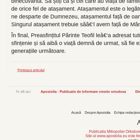
binecuvânta. Să știți că și cei care au viață de fami
de orice fel de atașament. Atașamentul este o legăt
ne desparte de Dumnezeu, atașamentul față de oamen
Singurul atașament trebuie săâ€‘l avem față de Mânt
În final, Preasfințitul Părinte Teofil leâ€‘a adresat t
sfințenie și să aibă o viață demnă de urmat, să fie
generațiile următoare.
Printeaza articolul
Te afli aici:
Apostolia - Publicatie de informare crestin ortodoxa
Din
Acasă
Despre Apostolia
Echipa redacțion
Publicatia Mitropoliei Ortodo
Site-ul www.apostolia.eu este