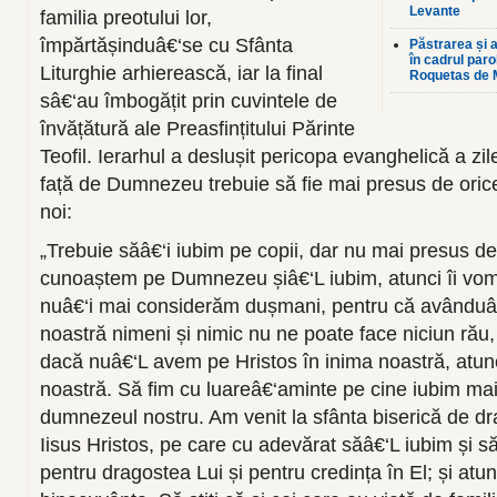
Levante
familia preotului lor,
împărtășinduâ€‘se cu Sfânta
Păstrarea și a
în cadrul par
Liturghie arhierească, iar la final
Roquetas de 
sâ€‘au îmbogățit prin cuvintele de
învățătură ale Preasfințitului Părinte
Teofil. Ierarhul a deslușit pericopa evanghelică a zi
față de Dumnezeu trebuie să fie mai presus de orice
noi:
„Trebuie săâ€‘i iubim pe copii, dar nu mai presus
cunoaștem pe Dumnezeu șiâ€‘L iubim, atunci îi vom 
nuâ€‘i mai considerăm dușmani, pentru că avânduâ€
noastră nimeni și nimic nu ne poate face niciun rău
dacă nuâ€‘L avem pe Hristos în inima noastră, atu
noastră. Să fim cu luareâ€‘aminte pe cine iubim mai
dumnezeul nostru. Am venit la sfânta biserică de d
Iisus Hristos, pe care cu adevărat săâ€‘L iubim și s
pentru dragostea Lui și pentru credința în El; și atun