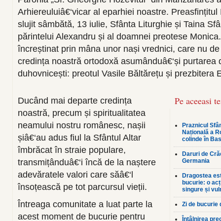
Arhiereuluiâ€‘vicar al eparhiei noastre. Preasfințitul 
slujit sâmbătă, 13 iulie, Sfânta Liturghie și Taina Sfâ
părintelui Alexandru și al doamnei preotese Monica. 
încreștinat prin mâna unor nași vrednici, care nu de 
credința noastră ortodoxă asumânduâ€‘și purtarea de g
duhovnicești: preotul Vasile Băltărețu și prezbitera
Pe aceeasi t
Ducând mai departe credința
noastră, precum și spiritualitatea
neamului nostru românesc, nașii
Praznicul Sfân
Națională a R
șiâ€‘au adus fiul la Sfântul Altar
colinde în Bas
îmbrăcat în straie populare,
Daruri de Crăc
transmițânduâ€‘i încă de la naștere
Germania
adevăratele valori care săâ€‘l
Dragostea est
bucurie: o ac
însoțească pe tot parcursul vieții.
singure și vul
Întreaga comunitate a luat parte la
Zi de bucurie
acest moment de bucurie pentru
Întâlnirea pre