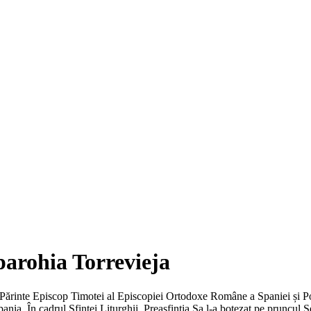
parohia Torrevieja
l Părinte Episcop Timotei al Episcopiei Ortodoxe Române a Spaniei și Port
ania. În cadrul Sfintei Liturghii, Preasfinția Sa l-a botezat pe pruncul S