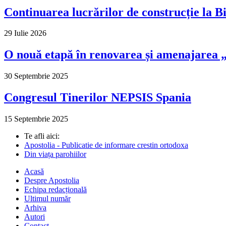
Continuarea lucrărilor de construcție la Bi
29 Iulie 2026
O nouă etapă în renovarea și amenajarea „M
30 Septembrie 2025
Congresul Tinerilor NEPSIS Spania
15 Septembrie 2025
Te afli aici:
Apostolia - Publicatie de informare crestin ortodoxa
Din viața parohiilor
Acasă
Despre Apostolia
Echipa redacțională
Ultimul număr
Arhiva
Autori
Contact