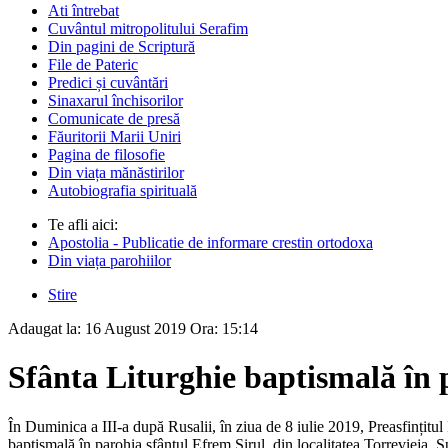
Ati întrebat
Cuvântul mitropolitului Serafim
Din pagini de Scriptură
File de Pateric
Predici și cuvântări
Sinaxarul închisorilor
Comunicate de presă
Făuritorii Marii Uniri
Pagina de filosofie
Din viața mănăstirilor
Autobiografia spirituală
Te afli aici:
Apostolia - Publicatie de informare crestin ortodoxa
Din viața parohiilor
Stire
Adaugat la:
16 August 2019
Ora:
15:14
Sfânta Liturghie baptismală în 
În Duminica a III-a după Rusalii, în ziua de 8 iulie 2019, Preasfințitu
baptismală în parohia sfântul Efrem Sirul, din localitatea Torrevieja, Sp