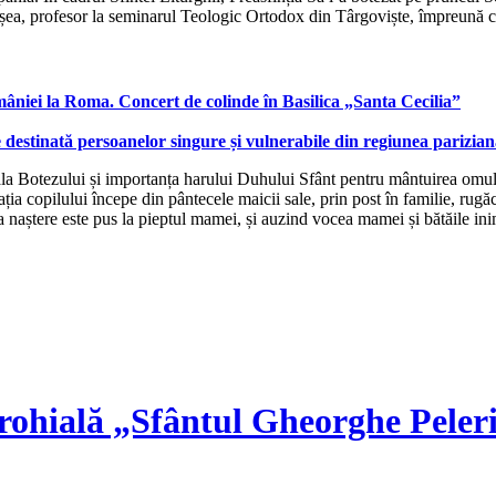
leșea, profesor la seminarul Teologic Ortodox din Târgoviște, împreună
âniei la Roma. Concert de colinde în Basilica „Santa Cecilia”
 destinată persoanelor singure și vulnerabile din regiunea parizia
uiala Botezului și importanța harului Duhului Sfânt pentru mântuirea omul
ația copilului începe din pântecele maicii sale, prin post în familie, r
a naștere este pus la pieptul mamei, și auzind vocea mamei și bătăile inimi
rohială „Sfântul Gheorghe Peler