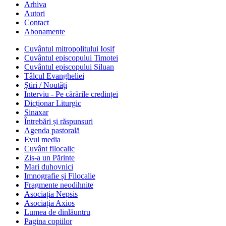
Arhiva
Autori
Contact
Abonamente
Cuvântul mitropolitului Iosif
Cuvântul episcopului Timotei
Cuvântul episcopului Siluan
Tâlcul Evangheliei
Știri / Noutăți
Interviu - Pe cărările credinței
Dicționar Liturgic
Sinaxar
Întrebări și răspunsuri
Agenda pastorală
Evul media
Cuvânt filocalic
Zis-a un Părinte
Mari duhovnici
Imnografie și Filocalie
Fragmente neodihnite
Asociația Nepsis
Asociația Axios
Lumea de dinlăuntru
Pagina copiilor