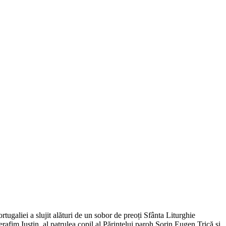
ugaliei a slujit alături de un sobor de preoți Sfânta Liturghie
erafim Iustin, al patrulea copil al Părintelui paroh Sorin Eugen Trică și