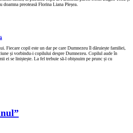
 cu doamna preoteasă Florina Liana Pleșea.
nă
ui. Fiecare copil este un dar pe care Dumnezeu îl dăruiește familiei,
ugăciune și vorbindu-i copilului despre Dumnezeu. Copilul aude în
i ei se liniștește. La fel trebuie să-l obișnuim pe prunc și cu
inul”