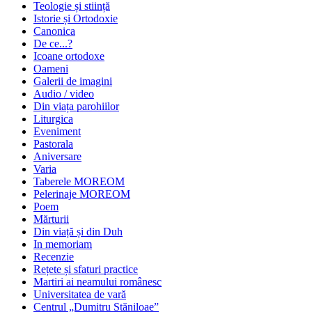
Teologie și stiință
Istorie și Ortodoxie
Canonica
De ce...?
Icoane ortodoxe
Oameni
Galerii de imagini
Audio / video
Din viața parohiilor
Liturgica
Eveniment
Pastorala
Aniversare
Varia
Taberele MOREOM
Pelerinaje MOREOM
Poem
Mărturii
Din viață și din Duh
In memoriam
Recenzie
Rețete și sfaturi practice
Martiri ai neamului românesc
Universitatea de vară
Centrul „Dumitru Stăniloae”