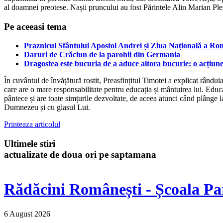
al doamnei preotese. Nașii pruncului au fost Părintele Alin Marian P
Pe aceeasi tema
Praznicul Sfântului Apostol Andrei și Ziua Națională a Rom
Daruri de Crăciun de la parohii din Germania
Dragostea este bucuria de a aduce altora bucurie: o acțiune
În cuvântul de învățătură rostit, Preasfințitul Timotei a explicat rând
care are o mare responsabilitate pentru educația și mântuirea lui. Educ
pântece și are toate simțurile dezvoltate, de aceea atunci când plânge l
Dumnezeu și cu glasul Lui.
Printeaza articolul
Ultimele stiri
actualizate de doua ori pe saptamana
Rădăcini Românești - Școala Pa
6 August 2026