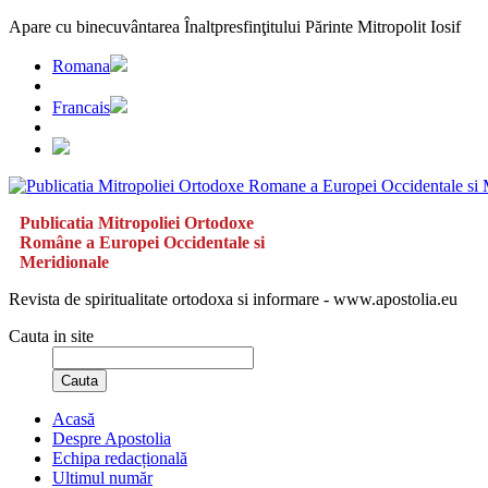
Apare cu binecuvântarea Înaltpresfinţitului Părinte Mitropolit Iosif
Romana
Francais
Publicatia Mitropoliei Ortodoxe
Române a Europei Occidentale si
Meridionale
Revista de spiritualitate ortodoxa si informare - www.apostolia.eu
Cauta in site
Cauta
Acasă
Despre Apostolia
Echipa redacțională
Ultimul număr