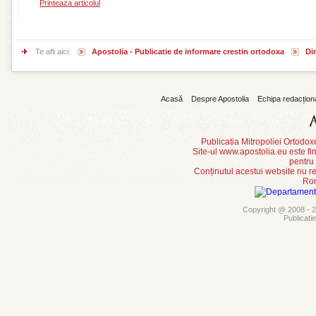
Printeaza articolul
Te afli aici:
Apostolia - Publicatie de informare crestin ortodoxa
Din
Acasă
Despre Apostolia
Echipa redacțion
Publicatia Mitropoliei Ortodo
Site-ul www.apostolia.eu este
pentru
Conținutul acestui website nu re
Rom
Copyright @ 2008 - 20
Publicati