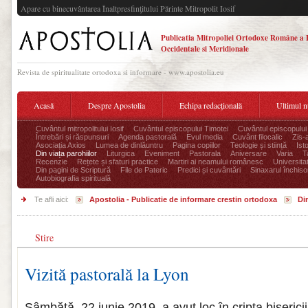
Apare cu binecuvântarea Înaltpresfinţitului Părinte Mitropolit Iosif
Publicatia Mitropoliei Ortodoxe Române a 
Occidentale si Meridionale
Revista de spiritualitate ortodoxa si informare - www.apostolia.eu
Acasă
Despre Apostolia
Echipa redacțională
Ultimul 
Cuvântul mitropolitului Iosif
Cuvântul episcopului Timotei
Cuvântul episcopului
Întrebări și răspunsuri
Agenda pastorală
Evul media
Cuvânt filocalic
Zis-
Asociația Axios
Lumea de dinlăuntru
Pagina copiilor
Teologie și stiință
Ist
Din viața parohiilor
Liturgica
Eveniment
Pastorala
Aniversare
Varia
T
Recenzie
Rețete și sfaturi practice
Martiri ai neamului românesc
Universita
Din pagini de Scriptură
File de Pateric
Predici și cuvântări
Sinaxarul închisor
Autobiografia spirituală
Te afli aici:
Apostolia - Publicatie de informare crestin ortodoxa
Din
Stire
Vizită pastorală la Lyon
Sâmbătă, 22 iunie 2019, a avut loc în cripta bisericii