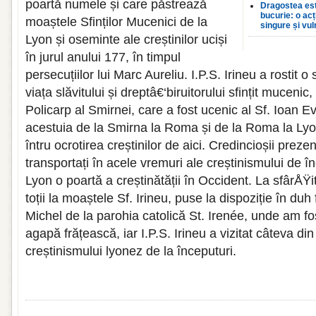
poartă numele și care păstrează
Dragostea est
bucurie: o ac
moaștele Sfinților Mucenici de la
singure și vul
Lyon și oseminte ale creștinilor uciși
în jurul anului 177, în timpul
persecuțiilor lui Marc Aureliu. I.P.S. Irineu a rostit 
viața slăvitului și dreptâ€‘biruitorului sfințit mucenic
Policarp al Smirnei, care a fost ucenic al Sf. Ioan E
acestuia de la Smirna la Roma și de la Roma la Lyo
întru ocrotirea creștinilor de aici. Credincioșii prezen
transportați în acele vremuri ale creștinismului de î
Lyon o poartă a creștinătății în Occident. La sfârÅŸ
toții la moaștele Sf. Irineu, puse la dispoziție în duh
Michel de la parohia catolică St. Irenée, unde am fos
agapă frățească, iar I.P.S. Irineu a vizitat câteva din
creștinismului lyonez de la începuturi.