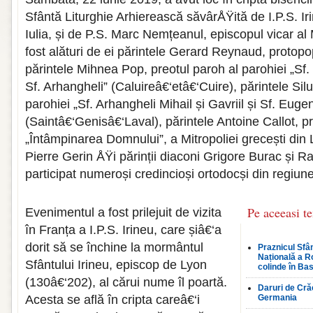
Sfântă Liturghie Arhierească săvârÅŸită de I.P.S. Ir
Iulia, și de P.S. Marc Nemțeanul, episcopul vicar al 
fost alături de ei părintele Gerard Reynaud, protopo
părintele Mihnea Pop, preotul paroh al parohiei „Sf.
Sf. Arhangheli” (Caluireâ€‘etâ€‘Cuire), părintele Silu
parohiei „Sf. Arhangheli Mihail și Gavriil și Sf. Euge
(Saintâ€‘Genisâ€‘Laval), părintele Antoine Callot, pr
„Întâmpinarea Domnului”, a Mitropoliei grecești din 
Pierre Gerin ÅŸi părinții diaconi Grigore Burac și Ra
participat numeroși credincioși ortodocși din regiun
Pe aceeasi t
Evenimentul a fost prilejuit de vizita
în Franța a I.P.S. Irineu, care șiâ€‘a
dorit să se închine la mormântul
Praznicul Sfân
Națională a R
Sfântului Irineu, episcop de Lyon
colinde în Bas
(130â€‘202), al cărui nume îl poartă.
Daruri de Crăc
Acesta se află în cripta careâ€‘i
Germania