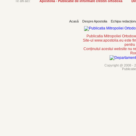
Te afli aici:
Apostolia - Publicatie de informare crestin ortodoxa
Din
Acasă
Despre Apostolia
Echipa redacțion
Publicatia Mitropoliei Ortodo
Site-ul www.apostolia.eu este
pentru
Conținutul acestui website nu re
Rom
Copyright @ 2008 - 20
Publicati