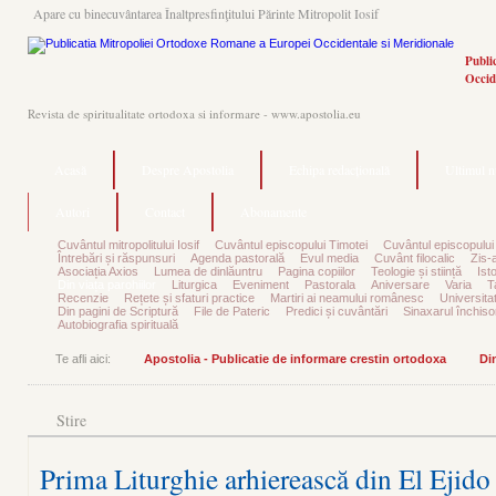
Apare cu binecuvântarea Înaltpresfinţitului Părinte Mitropolit Iosif
Publi
Occid
Revista de spiritualitate ortodoxa si informare - www.apostolia.eu
Acasă
Despre Apostolia
Echipa redacțională
Ultimul 
Autori
Contact
Abonamente
Cuvântul mitropolitului Iosif
Cuvântul episcopului Timotei
Cuvântul episcopului
Întrebări și răspunsuri
Agenda pastorală
Evul media
Cuvânt filocalic
Zis-
Asociația Axios
Lumea de dinlăuntru
Pagina copiilor
Teologie și stiință
Ist
Din viața parohiilor
Liturgica
Eveniment
Pastorala
Aniversare
Varia
T
Recenzie
Rețete și sfaturi practice
Martiri ai neamului românesc
Universita
Din pagini de Scriptură
File de Pateric
Predici și cuvântări
Sinaxarul închisor
Autobiografia spirituală
Te afli aici:
Apostolia - Publicatie de informare crestin ortodoxa
Din
Stire
Prima Liturghie arhierească din El Ejido