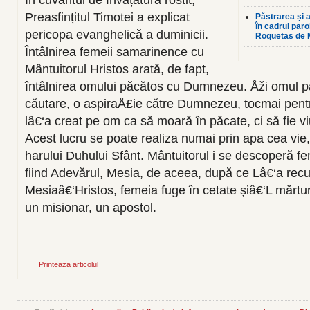
În cuvântul de învățătură rostit,
Preasfințitul Timotei a explicat
Păstrarea și a
în cadrul par
pericopa evanghelică a duminicii.
Roquetas de 
Întâlnirea femeii samarinence cu
Mântuitorul Hristos arată, de fapt,
întâlnirea omului păcătos cu Dumnezeu. Åži omul pă
căutare, o aspiraÅ£ie către Dumnezeu, tocmai pe
lâ€‘a creat pe om ca să moară în păcate, ci să fie v
Acest lucru se poate realiza numai prin apa cea vie, 
harului Duhului Sfânt. Mântuitorul i se descoperă f
fiind Adevărul, Mesia, de aceea, după ce Lâ€‘a rec
Mesiaâ€‘Hristos, femeia fuge în cetate șiâ€‘L mărtur
un misionar, un apostol.
Printeaza articolul