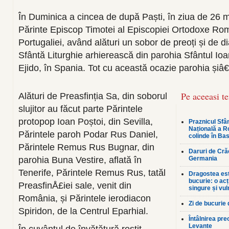
În Duminica a cincea de după Paști, în ziua de 26 ma
Părinte Episcop Timotei al Episcopiei Ortodoxe Ro
Portugaliei, având alături un sobor de preoți și de di
Sfântă Liturghie arhierească din parohia Sfântul Ioan
Ejido, în Spania. Tot cu această ocazie parohia șiâ€‘
Pe aceeasi t
Alături de Preasfinția Sa, din soborul
slujitor au făcut parte Părintele
protopop Ioan Poștoi, din Sevilla,
Praznicul Sfân
Națională a R
Părintele paroh Podar Rus Daniel,
colinde în Bas
Părintele Remus Rus Bugnar, din
Daruri de Crăc
parohia Buna Vestire, aflată în
Germania
Tenerife, Părintele Remus Rus, tatăl
Dragostea est
bucurie: o ac
PreasfinÅ£iei sale, venit din
singure și vul
România, și Părintele ierodiacon
Zi de bucurie
Spiridon, de la Centrul Eparhial.
Întâlnirea pre
Levante