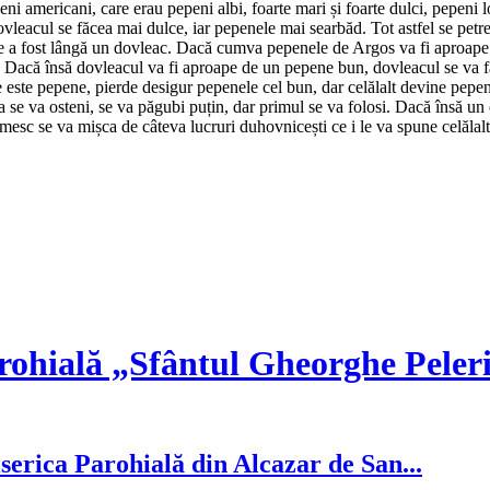
eni americani, care erau pepeni albi, foarte mari și foarte dulci, pepeni
vleacul se făcea mai dulce, iar pepenele mai searbăd. Tot astfel se petre
ene a fost lângă un dovleac. Dacă cumva pepenele de Argos va fi aproape
e. Dacă însă dovleacul va fi aproape de un pepene bun, dovleacul se va f
de este pepene, pierde desigur pepenele cel bun, dar celălalt devine pepe
ea se va osteni, se va păgubi puțin, dar primul se va folosi. Dacă însă
esc se va mișca de câteva lucruri duhovnicești ce i le va spune celălalt ș
rohială „Sfântul Gheorghe Peler
serica Parohială din Alcazar de San...