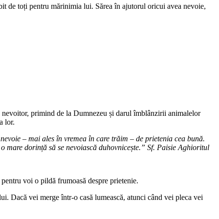
it de toți pentru mărinimia lui. Sărea în ajutorul oricui avea nevoie,
are nevoitor, primind de la Dumnezeu și darul îmblânzirii animalelor
a lor.
e nevoie – mai ales în vremea în care trăim – de prietenia cea bună.
 o mare dorință să se nevoiască duhovnicește.” Sf. Paisie Aghioritul
 pentru voi o pildă frumoasă despre prietenie.
lui. Dacă vei merge într-o casă lumească, atunci când vei pleca vei