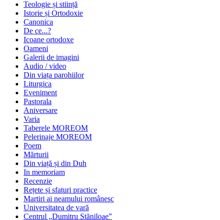
Teologie și stiință
Istorie și Ortodoxie
Canonica
De ce...?
Icoane ortodoxe
Oameni
Galerii de imagini
Audio / video
Din viața parohiilor
Liturgica
Eveniment
Pastorala
Aniversare
Varia
Taberele MOREOM
Pelerinaje MOREOM
Poem
Mărturii
Din viață și din Duh
In memoriam
Recenzie
Rețete și sfaturi practice
Martiri ai neamului românesc
Universitatea de vară
Centrul „Dumitru Stăniloae”