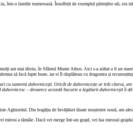
 într-o familie numeroasă. Însuflețit de exemplul părinților săi, era iub
nit mulți ani mai târziu, în Sfântul Munte Athos. Aici s-a arătat a fi un m
îndemna să facă fapte bune, iar ei îl răsplăteau cu dragostea și recunoștinț
turi cu oamenii duhovnicești. Oricât de duhovnicește ar trăi cineva, ar
 duhovnicesc – deoarece această bucurie a legăturii duhovnicești îi dă
sie Aghioritul. Din bogăția de învățături lăsate moștenire nouă, am ales
vei mirosi a tămâie. Dacă vei merge într-un grajd, vei lua mirosul grajdu