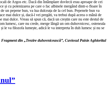
 locali de Argos etc. Dacă din întâmplare dovlecii erau aproape de cei
ce și cu polenizarea pe care o fac albinele mergând dintr-o floare în
 de un pepene bun, va lua dulceața de la cel bun. Pepenele bun va
ace mai dulce și, dacă-l vei pregăti, va trebui după aceea o mână de
ne mai dulce. Vreau să spun că, dacă un creștin care nu este destul de
 un om lumesc, care nu crede, merge lângă un om duhovnicesc, osteneala
i le va filozofa lumește, adică le va interpreta în duh lumesc și nu se
Fragment din „Trezire duhovnicească”, Cuviosul Paisie Aghioritul
inul”