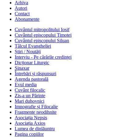
Arhiva
Autori
Contact
Abonamente
Cuvântul mitropolitului Iosif
Cuvântul episcopului Timotei
Cuvântul episcopului Siluan
Tâlcul Evangheliei
Știri / Noutăți
Interviu - Pe cărările credinței
Dicționar Liturgic
Sinaxar
Întrebări și răspunsuri
Agenda pastorală
Evul media
Cuvânt filocalic
Zis-a un Părinte
Mari duhovnici
Imnografie și Filocalie
Fragmente neodihnite
Asociația Nepsis
Asociația Axios
Lumea de dinlăuntru
Pagina copiilor