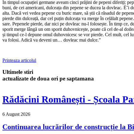
În timpul ocupației germane aveam cinci prăjini de pepeni diferiți: pep
buni, de cei americani, dulceața din pepene se ducea la dovleac. È˜i do
alta. Dacă vei vedea pepene cu buric mare, să știi că răsadul de pep
pierde din dulceață, dar cel puțin dulceața va merge în celălalt pepen
sare. Pepenele pierde, dar nici pe dovleac nu-l folosește. În timp ce, 
sporit merge lângă un om sporit duhovnicește, poate că cel de-al doil
și timpul ce-l depune omul duhovnicesc se vor pierde. Cel mult, cel lum
va folosi. Adică va deveni un… dovleac mai dulce.”
Printeaza articolul
Ultimele stiri
actualizate de doua ori pe saptamana
Rădăcini Românești - Școala Pa
6 August 2026
Continuarea lucrărilor de construcție la Bi