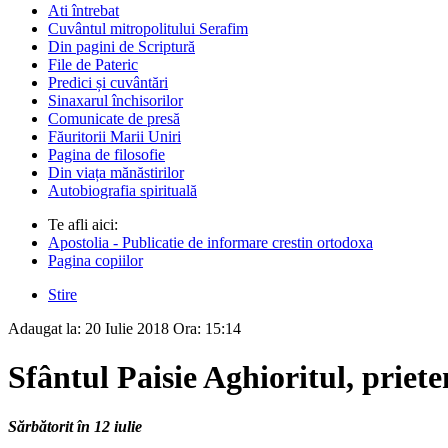
Ati întrebat
Cuvântul mitropolitului Serafim
Din pagini de Scriptură
File de Pateric
Predici și cuvântări
Sinaxarul închisorilor
Comunicate de presă
Făuritorii Marii Uniri
Pagina de filosofie
Din viața mănăstirilor
Autobiografia spirituală
Te afli aici:
Apostolia - Publicatie de informare crestin ortodoxa
Pagina copiilor
Stire
Adaugat la:
20 Iulie 2018
Ora:
15:14
Sfântul Paisie Aghioritul, priete
Sărbătorit în 12 iulie