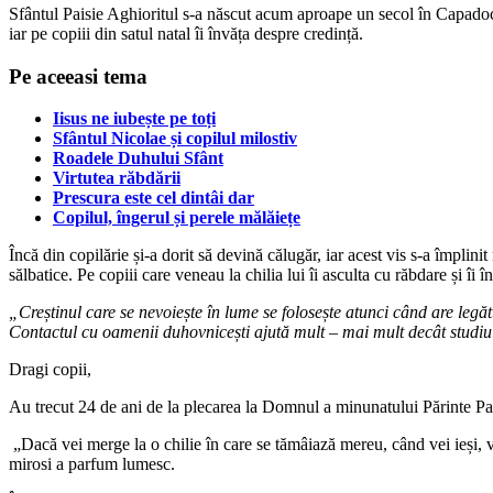
Sfântul Paisie Aghioritul s-a născut acum aproape un secol în Capadocia,
iar pe copiii din satul natal îi învăța despre credință.
Pe aceeasi tema
Iisus ne iubește pe toți
Sfântul Nicolae și copilul milostiv
Roadele Duhului Sfânt
Virtutea răbdării
Prescura este cel dintâi dar
Copilul, îngerul și perele mălăiețe
Încă din copilărie și-a dorit să devină călugăr, iar acest vis s-a împli
sălbatice. Pe copiii care veneau la chilia lui îi asculta cu răbdare și îi 
„Creștinul care se nevoiește în lume se folosește atunci când are legă
Contactul cu oamenii duhovnicești ajută mult – mai mult decât studiul
Dragi copii,
Au trecut 24 de ani de la plecarea la Domnul a minunatului Părinte Pai
„Dacă vei merge la o chilie în care se tămâiază mereu, când vei ieși, 
mirosi a parfum lumesc.