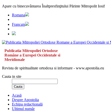
Apare cu binecuvântarea Înaltpresfinţitului Părinte Mitropolit Iosif
Romana
Francais
Publicatia Mitropoliei Ortodoxe
Române a Europei Occidentale si
Meridionale
Revista de spiritualitate ortodoxa si informare - www.apostolia.eu
Cauta in site
Cauta
Acasă
Despre Apostolia
Echipa redacțională
Ultimul număr