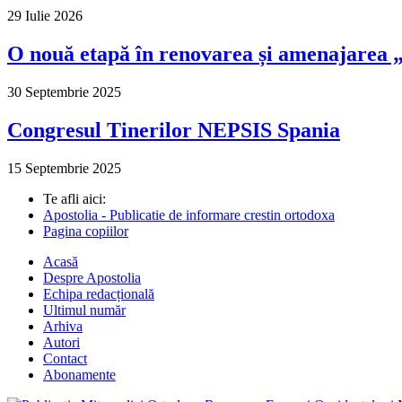
29 Iulie 2026
O nouă etapă în renovarea și amenajarea „M
30 Septembrie 2025
Congresul Tinerilor NEPSIS Spania
15 Septembrie 2025
Te afli aici:
Apostolia - Publicatie de informare crestin ortodoxa
Pagina copiilor
Acasă
Despre Apostolia
Echipa redacțională
Ultimul număr
Arhiva
Autori
Contact
Abonamente