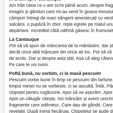
Am trăit ceea ce v-am scris până acum, despre fragm
Imagini și gânduri care mi-au venit în goana trenulu
câmpuri întregi de maci sângerii amestecați cu verdel
salcâmi, o pupăză în zbor, niște egrete pe malul unui
depărtare. Incredibil câtă odihnă găsesc în frumuseț
La Cantauque
Pot să vă spun de mâncarea de la mănăstire, dar ști
decât orice altă mâncare din orice alt loc. Pot să 
de acolo. Dar și despre asta știți. Asa că aleg câtev
Pe care le voi numi.
Poftă bună, nu vorbim, ci la masă pescuim
Pescuim vorbe bune în timp ce pescuim din farfurie
timpul mesei nu se vorbește, ci se ascultă. Întâi, P
clopoțel pentru rugăciune. Apoi să ne așezăm. Apo
Apoi un călugăr citește, noi mâncăm și avem urechil
fragmente care odihnesc. Care dau de gândit. Care
revelații. După inima fiecăruia. Clopoțelul se aude