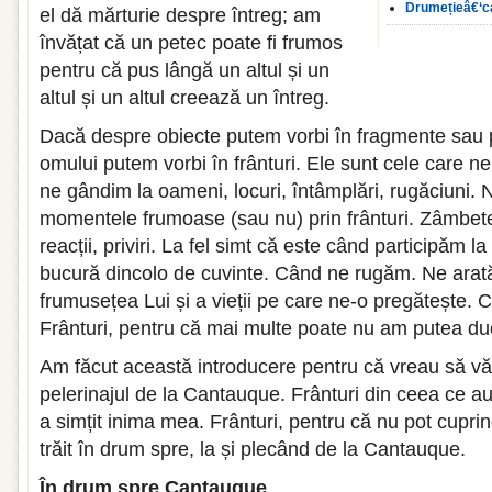
Drumețieâ€‘ca
el dă mărturie despre întreg; am
învățat că un petec poate fi frumos
pentru că pus lângă un altul și un
altul și un altul creează un întreg.
Dacă despre obiecte putem vorbi în fragmente sau p
omului putem vorbi în frânturi. Ele sunt cele care n
ne gândim la oameni, locuri, întâmplări, rugăciuni.
momentele frumoase (sau nu) prin frânturi. Zâmbete,
reacții, priviri. La fel simt că este când participăm la
bucură dincolo de cuvinte. Când ne rugăm. Ne arată
frumusețea Lui și a vieții pe care ne-o pregătește. 
Frânturi, pentru că mai multe poate nu am putea du
Am făcut această introducere pentru că vreau să vă 
pelerinajul de la Cantauque. Frânturi din ceea ce au
a simțit inima mea. Frânturi, pentru că nu pot cupri
trăit în drum spre, la și plecând de la Cantauque.
În drum spre Cantauque