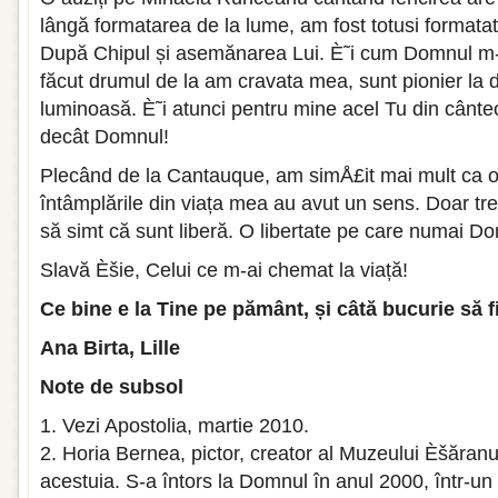
lângă formatarea de la lume, am fost totusi formata
După Chipul și asemănarea Lui. È˜i cum Domnul m
făcut drumul de la am cravata mea, sunt pionier la 
luminoasă. È˜i atunci pentru mine acel Tu din cântec
decât Domnul!
Plecând de la Cantauque, am simÅ£it mai mult ca o
întâmplările din viața mea au avut un sens. Doar tr
să simt că sunt liberă. O libertate pe care numai D
Slavă Èšie, Celui ce m-ai chemat la viață!
Ce bine e la Tine pe pământ, și câtă bucurie să 
Ana Birta, Lille
Note de subsol
1. Vezi Apostolia, martie 2010.
2. Horia Bernea, pictor, creator al Muzeului Èšăranu
acestuia. S-a întors la Domnul în anul 2000, într-un 