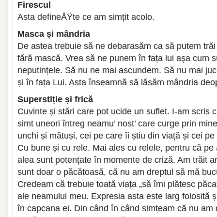
Firescul
Asta defineÅŸte ce am simțit acolo.
Masca și mândria
De astea trebuie să ne debarasăm ca să putem trăi 
fără mască. Vrea să ne punem în fața lui așa cum s
neputințele. Să nu ne mai ascundem. Să nu mai jucă
și în fața Lui. Asta înseamnă să lăsăm mândria deop
Superstiție și frică
Cuvinte și stări care pot ucide un suflet. I-am scr
simt uneori întreg neamu’ nost’ care curge prin mine.
unchi și mătuși, cei pe care îi știu din viață și cei pe 
Cu bune și cu rele. Mai ales cu relele, pentru că pe 
alea sunt potențate în momente de criză. Am trăit an
sunt doar o păcătoasă, că nu am dreptul să mă bucur,
Credeam că trebuie toată viața „să îmi plătesc păcat
ale neamului meu. Expresia asta este larg folosită ș
în capcana ei. Din când în când simțeam că nu am dr