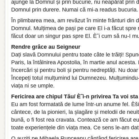
ajunge la Domnul și prin bucurie, nu neapărat prin 
Domnul prin durere. Numai că mi-a readus bucuria.
În plimbarea mea, am revăzut în minte frânturi din
Domnul. Mulțimea de pași pe care El i-a făcut spre
făcut doar un singur pas spre El. È˜i cum să nu-I 
Rendre grâce au Seigneur
Dați slavă Domnului pentru toate câte le trăiți! Spu
Paris, la întâlnirea Apostolia, în martie anul acesta.
încercări și pentru boli și pentru nedreptăți. Nu doa
Începeți totul mulțumind lui Dumnezeu. Mulțumindu-
viața ni se umple.
Fericirea are chipul Tău/ È˜i-n privirea Ta voi st
Eu am fost formatată de lume într-un anume fel. Èš
cântece, de la pionieri, la șlagăre și melodii de neui
bună, o fi fost rea cravata. Contează ce am făcut eu
toate experiențele din viața mea. Ce sens le-am dat
O auziți pe Mihaela Runceanu cântând fericirea are 