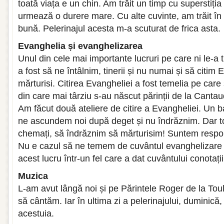
toată viața e un chin. Am trăit un timp cu superstiț
urmează o durere mare. Cu alte cuvinte, am trăit în f
bună. Pelerinajul acesta m-a scuturat de frica asta.
Evanghelia și evanghelizarea
Unul din cele mai importante lucruri pe care ni le-a
a fost să ne întâlnim, tinerii și nu numai și să citi
mărturisi. Citirea Evangheliei a fost temelia pe car
din care mai târziu s-au născut părinții de la Canta
Am făcut două ateliere de citire a Evangheliei. Un b
ne ascundem noi după deget și nu îndrăznim. Dar t
chemați, să îndrăznim să mărturisim! Suntem respon
Nu e cazul să ne temem de cuvântul evanghelizare d
acest lucru într-un fel care a dat cuvântului conotați
Muzica
L-am avut lângă noi și pe Părintele Roger de la Tou
să cântăm. Iar în ultima zi a pelerinajului, duminică
acestuia.