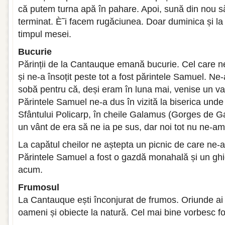
că putem turna apă în pahare. Apoi, sună din nou 
terminat. È˜i facem rugăciunea. Doar duminica și la 
timpul mesei.
Bucurie
Părinții de la Cantauque emană bucurie. Cel care ne
și ne-a însoțit peste tot a fost părintele Samuel. Ne-a
sobă pentru că, deși eram în luna mai, venise un val 
Părintele Samuel ne-a dus în vizită la biserica unde
Sfântului Policarp, în cheile Galamus (Gorges de 
un vânt de era să ne ia pe sus, dar noi tot nu ne-am 
La capătul cheilor ne aștepta un picnic de care ne-a
Părintele Samuel a fost o gazdă monahală și un g
acum.
Frumosul
La Cantauque ești înconjurat de frumos. Oriunde ai 
oameni și obiecte la natură. Cel mai bine vorbesc fot