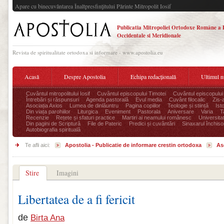
Apare cu binecuvântarea Înaltpresfinţitului Părinte Mitropolit Iosif
Publicatia Mitropoliei Ortodoxe Române a 
Occidentale si Meridionale
Revista de spiritualitate ortodoxa si informare - www.apostolia.eu
Acasă
Despre Apostolia
Echipa redacțională
Ultimul 
Cuvântul mitropolitului Iosif
Cuvântul episcopului Timotei
Cuvântul episcopului
Întrebări și răspunsuri
Agenda pastorală
Evul media
Cuvânt filocalic
Zis-
Asociația Axios
Lumea de dinlăuntru
Pagina copiilor
Teologie și stiință
Ist
Din viața parohiilor
Liturgica
Eveniment
Pastorala
Aniversare
Varia
T
Recenzie
Rețete și sfaturi practice
Martiri ai neamului românesc
Universita
Din pagini de Scriptură
File de Pateric
Predici și cuvântări
Sinaxarul închisor
Autobiografia spirituală
Te afli aici:
Apostolia - Publicatie de informare crestin ortodoxa
As
Stire
Imagini
Libertatea de a fi fericit
de
Birta Ana