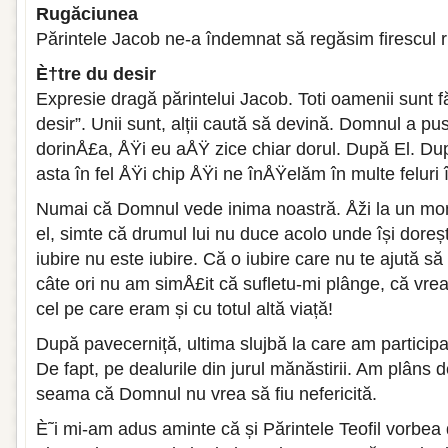
Rugăciunea
Părintele Jacob ne-a îndemnat să regăsim firescul r
È†tre du desir
Expresie dragă părintelui Jacob. Toti oamenii sunt fă
desir”. Unii sunt, alții caută să devină. Domnul a pus
dorinÅ£a, ÅŸi eu aÅŸ zice chiar dorul. După El. D
asta în fel ÅŸi chip ÅŸi ne înÅŸelăm în multe feluri
Numai că Domnul vede inima noastră. Åži la un mo
el, simte că drumul lui nu duce acolo unde își doreș
iubire nu este iubire. Că o iubire care nu te ajută să
câte ori nu am simÅ£it că sufletu-mi plânge, că vrea
cel pe care eram și cu totul altă viață!
După pavecerniță, ultima slujbă la care am participa
De fapt, pe dealurile din jurul mănăstirii. Am plâns
seama că Domnul nu vrea să fiu nefericită.
È˜i mi-am adus aminte că și Părintele Teofil vorbea 