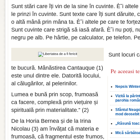
Sunt stări care îți vin de la sine în cuvinte. È˜i altel
le prinzi în cuvinte. Sunt texte care îți sunt dăruite,
o altă mână prin mâna ta. È˜i altele pe care te forțezi
Sunt cuvinte care strigă să iasă afară. È˜i nu poți, n
negru pe alb. Pe hârtie, pe calculator, pe telefon. P
Sunt locuri c
te bucură. Mânăstirea Cantauque (1)
Pe aceeasi t
este unul dintre ele. Datorită locului,
al călugărilor, al pelerinilor.
Nepsis Winter
Lumea e bună prin scop, frumoasă
Vizită la pări
parohia româ
ca facere, complexă prin viețuire și
spirituală prin materialitate.” (2)
Sfântul Neagoe
mod deosebit 
De la Horia Bernea și de la Irina
„Răsună toac
Nicolau (3) am învățat că materia e
Mică sărbăto
frumoasă, că fragmentul este frumos,