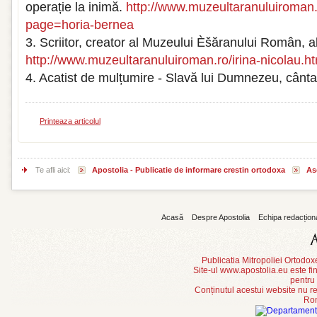
operație la inimă.
http://www.muzeultaranuluiroman
page=horia-bernea
3. Scriitor, creator al Muzeului Èšăranului Român, a
http://www.muzeultaranuluiroman.ro/irina-nicolau.ht
4. Acatist de mulțumire - Slavă lui Dumnezeu, cânt
Printeaza articolul
Te afli aici:
Apostolia - Publicatie de informare crestin ortodoxa
As
Acasă
Despre Apostolia
Echipa redacțion
Publicatia Mitropoliei Ortodo
Site-ul www.apostolia.eu este
pentru
Conținutul acestui website nu re
Rom