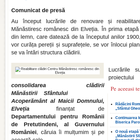
Comunicat de presă
Au început lucrările de renovare și reabilitare
Mănăstiresc românesc din Elveția. În prima etapă 
din lemn, care datează de la începutul anilor 19
vor curăța pereții și suprafețele, se vor înlocui pla
se va întări structura clădirii.
Lucrările s
proiectu
consolidarea clădirii
Pe aceeasi t
Mănăstirii
Sfântului
Acoperământ al Maicii Domnului,
Rădăcini Româ
Elveția
finanțat de
„Sfântul Gheo
Departamentului pentru Românii
Continuarea lu
Biserica Paro
de Pretutindeni, al Guvernului
României
, căruia îi mulțumim și pe
O nouă etapă 
„Mănăstirii S