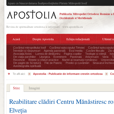
Apare cu binecuvântarea Înaltpresfinţitului Părinte Mitropolit Iosif
Publicatia Mitropoliei Ortodoxe Române a 
Occidentale si Meridionale
Revista de spiritualitate ortodoxa si informare - www.apostolia.eu
Acasă
Despre Apostolia
Echipa redacțională
Ultimul 
Cuvântul mitropolitului Iosif
Cuvântul episcopului Timotei
Cuvântul episcopului
Întrebări și răspunsuri
Agenda pastorală
Evul media
Cuvânt filocalic
Zis-
Asociația Axios
Lumea de dinlăuntru
Pagina copiilor
Teologie și stiință
Ist
Din viața parohiilor
Liturgica
Eveniment
Pastorala
Aniversare
Varia
T
Recenzie
Rețete și sfaturi practice
Martiri ai neamului românesc
Universita
Din pagini de Scriptură
File de Pateric
Predici și cuvântări
Sinaxarul închisor
Autobiografia spirituală
Te afli aici:
Apostolia - Publicatie de informare crestin ortodoxa
Co
Stire
Imagini
Reabilitare clădiri Centru Mănăstiresc r
Elveția