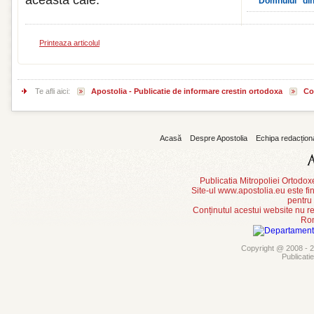
această cale.
Domnului” din
Printeaza articolul
Te afli aici:
Apostolia - Publicatie de informare crestin ortodoxa
Co
Acasă
Despre Apostolia
Echipa redacțion
Publicatia Mitropoliei Ortodo
Site-ul www.apostolia.eu este
pentru
Conținutul acestui website nu re
Rom
Copyright @ 2008 - 20
Publicati