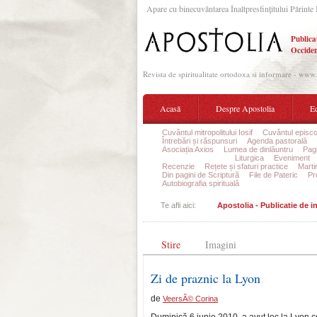
Apare cu binecuvântarea Înaltpresfinţitului Părinte 
Publica
Occiden
Revista de spiritualitate ortodoxa si informare - www
Acasă
Despre Apostolia
Ec
Cuvântul mitropolitului Iosif
Cuvântul episco
Întrebări și răspunsuri
Agenda pastorală
Asociația Axios
Lumea de dinlăuntru
Pagi
Din viața parohiilor
Liturgica
Eveniment
Recenzie
Rețete și sfaturi practice
Marti
Din pagini de Scriptură
File de Pateric
Pr
Autobiografia spirituală
Te afli aici:
Apostolia - Publicatie de 
Stire
Imagini
Zi de praznic la Lyon
de
VeersÃ© Corina