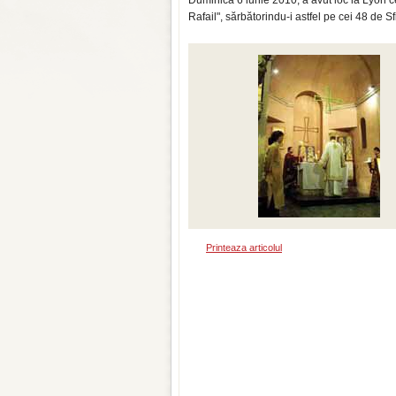
Duminică 6 iunie 2010, a avut loc la Lyon cel
Rafail", sărbătorindu-i astfel pe cei 48 de Sfi
Printeaza articolul