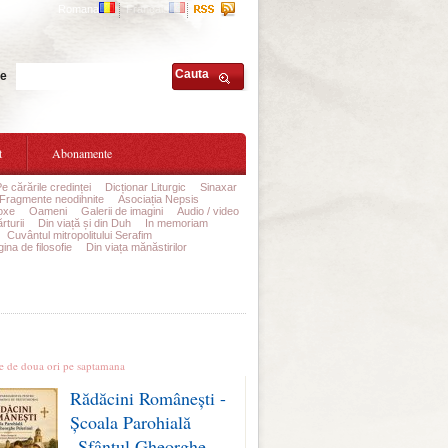
Romana
Francais
Cauta
te
t
Abonamente
Pe cărările credinței
Dicționar Liturgic
Sinaxar
Fragmente neodihnite
Asociația Nepsis
oxe
Oameni
Galerii de imagini
Audio / video
rturii
Din viață și din Duh
In memoriam
Cuvântul mitropolitului Serafim
ina de filosofie
Din viața mănăstirilor
le stiri
te de doua ori pe saptamana
Rădăcini Românești -
Școala Parohială
„Sfântul Gheorghe