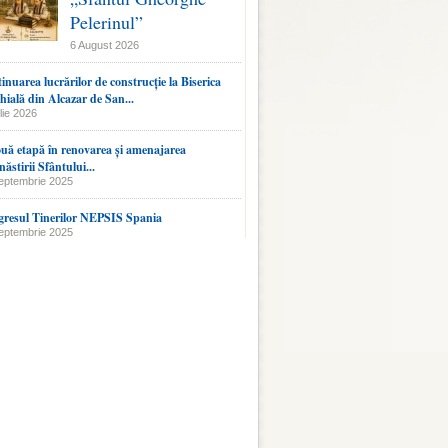
Pelerinul”
6 August 2026
inuarea lucrărilor de construcție la Biserica
hială din Alcazar de San...
lie 2026
uă etapă în renovarea și amenajarea
ăstirii Sfântului...
eptembrie 2025
resul Tinerilor NEPSIS Spania
eptembrie 2025