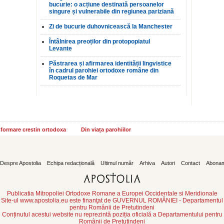
bucurie: o acțiune destinată persoanelor
singure și vulnerabile din regiunea pariziană
Zi de bucurie duhovnicească la Manchester
Întâlnirea preoților din protopopiatul
Levante
Păstrarea și afirmarea identității lingvistice
în cadrul parohiei ortodoxe române din
Roquetas de Mar
informare crestin ortodoxa
Din viața parohiilor
Despre Apostolia
Echipa redacțională
Ultimul număr
Arhiva
Autori
Contact
Abona
Publicatia Mitropoliei Ortodoxe Romane a Europei Occidentale si Meridionale
Site-ul www.apostolia.eu este finanţat de GUVERNUL ROMÂNIEI - Departamentul
pentru Românii de Pretutindeni
Conținutul acestui website nu reprezintă poziția oficială a Departamentului pentru
Românii de Pretutindeni