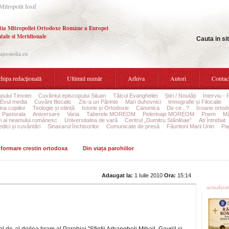
Mitropolit Iosif
tia Mitropoliei Ortodoxe Române a Europei
tale si Meridionale
Cauta in si
.apostolia.eu
hipa redacțională
Ultimul număr
Arhiva
Autori
Contac
pului Timotei
Cuvântul episcopului Siluan
Tâlcul Evangheliei
Știri / Noutăți
Interviu - 
Evul media
Cuvânt filocalic
Zis-a un Părinte
Mari duhovnici
Imnografie și Filocalie
na copiilor
Teologie și stiință
Istorie și Ortodoxie
Canonica
De ce...?
Icoane ortod
Pastorala
Aniversare
Varia
Taberele MOREOM
Pelerinaje MOREOM
Poem
Mă
ri ai neamului românesc
Universitatea de vară
Centrul „Dumitru Stăniloae”
Ati întrebat
edici și cuvântări
Sinaxarul închisorilor
Comunicate de presă
Făuritorii Marii Uniri
Pag
informare crestin ortodoxa
Din viața parohiilor
Ultime
Adaugat la:
1 Iulie 2010
Ora:
15:14
actualiza