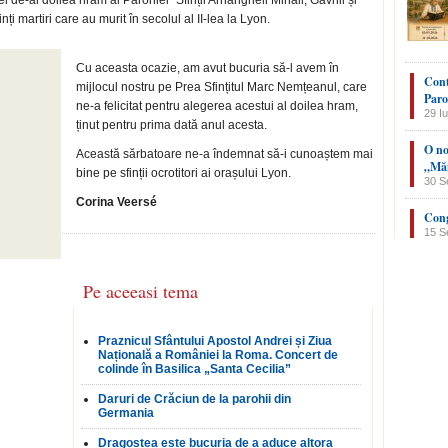
 de-al doilea hram al Parohiei "Sfinții Arhangheli Mihail, Gavriil și
nți martiri care au murit în secolul al II-lea la Lyon.
Cu aceasta ocazie, am avut bucuria să-l avem în
Cont
mijlocul nostru pe Prea Sfințitul Marc Nemțeanul, care
Paro
ne-a felicitat pentru alegerea acestui al doilea hram,
29 Iu
ținut pentru prima dată anul acesta.
O no
Această sărbatoare ne-a îndemnat să-i cunoaștem mai
„Măn
bine pe sfinții ocrotitori ai orașului Lyon.
30 S
Corina Veersé
Cong
15 S
Pe aceeasi tema
Praznicul Sfântului Apostol Andrei și Ziua
Națională a României la Roma. Concert de
colinde în Basilica „Santa Cecilia”
Daruri de Crăciun de la parohii din
Germania
Dragostea este bucuria de a aduce altora