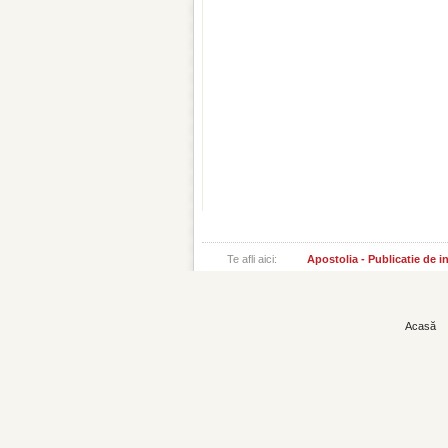
Te afli aici:
Apostolia - Publicatie de 
Acasă