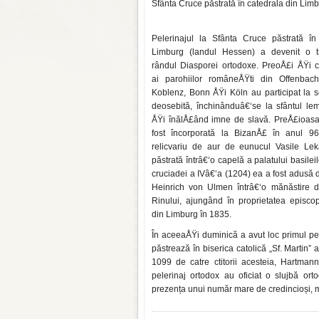
Sfânta Cruce păstrată în catedrala din Limb
Pelerinajul la Sfânta Cruce păstrată î
Limburg (landul Hessen) a devenit o t
rândul Diasporei ortodoxe. PreoÅ£i ÅŸi c
ai parohiilor româneÅŸti din Offenbach,
Koblenz, Bonn ÅŸi Köln au participat la s
deosebită, închinânduâ€‘se la sfântul lem
ÅŸi înălÅ£ând imne de slavă. PreÅ£ioasa 
fost încorporată la BizanÅ£ în anul 96
relicvariu de aur de eunucul Vasile Le
păstrată întrâ€‘o capelă a palatului basileil
cruciadei a IVâ€‘a (1204) ea a fost adusă 
Heinrich von Ulmen întrâ€‘o mănăstire 
Rinului, ajungând în proprietatea episcop
din Limburg în 1835.
În aceeaÅŸi duminică a avut loc primul pel
păstrează în biserica catolică „Sf. Martin” 
1099 de catre ctitorii acesteia, Hartman
pelerinaj ortodox au oficiat o slujbă ort
prezența unui număr mare de credincioși, 