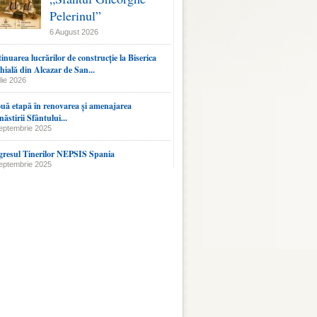
Pelerinul”
6 August 2026
inuarea lucrărilor de construcție la Biserica
hială din Alcazar de San...
lie 2026
uă etapă în renovarea și amenajarea
ăstirii Sfântului...
eptembrie 2025
resul Tinerilor NEPSIS Spania
eptembrie 2025