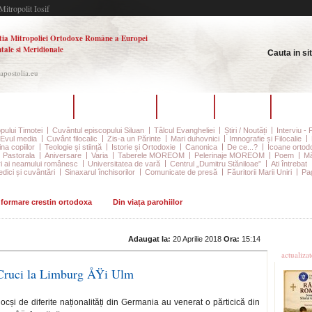
Mitropolit Iosif
tia Mitropoliei Ortodoxe Române a Europei
tale si Meridionale
Cauta in si
.apostolia.eu
hipa redacțională
Ultimul număr
Arhiva
Autori
Contac
pului Timotei
Cuvântul episcopului Siluan
Tâlcul Evangheliei
Știri / Noutăți
Interviu - 
Evul media
Cuvânt filocalic
Zis-a un Părinte
Mari duhovnici
Imnografie și Filocalie
na copiilor
Teologie și stiință
Istorie și Ortodoxie
Canonica
De ce...?
Icoane ortod
Pastorala
Aniversare
Varia
Taberele MOREOM
Pelerinaje MOREOM
Poem
Mă
ri ai neamului românesc
Universitatea de vară
Centrul „Dumitru Stăniloae”
Ati întrebat
edici și cuvântări
Sinaxarul închisorilor
Comunicate de presă
Făuritorii Marii Uniri
Pag
informare crestin ortodoxa
Din viața parohiilor
Ultime
Adaugat la:
20 Aprilie 2018
Ora:
15:14
actualiza
 Cruci la Limburg ÅŸi Ulm
docși de diferite naționalități din Germania au venerat o părticică din