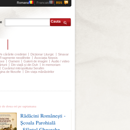
Romana
Francais
Cauta
te
t
Abonamente
Pe cărările credinței
Dicționar Liturgic
Sinaxar
Fragmente neodihnite
Asociația Nepsis
oxe
Oameni
Galerii de imagini
Audio / video
rturii
Din viață și din Duh
In memoriam
Cuvântul mitropolitului Serafim
ina de filosofie
Din viața mănăstirilor
le stiri
te de doua ori pe saptamana
Rădăcini Românești -
Școala Parohială
„Sfântul Gheorghe