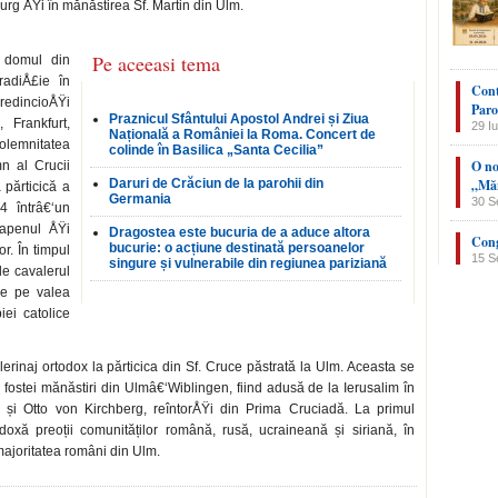
urg ÅŸi în mănăstirea Sf. Martin din Ulm.
Pe aceeasi tema
n domul din
radiÅ£ie în
Cont
redincioÅŸi
Paro
Praznicul Sfântului Apostol Andrei și Ziua
 Frankfurt,
29 Iu
Națională a României la Roma. Concert de
olemnitatea
colinde în Basilica „Santa Cecilia”
O no
n al Crucii
Daruri de Crăciun de la parohii din
„Măn
părticică a
Germania
30 S
4 întrâ€‘un
kapenul ÅŸi
Dragostea este bucuria de a aduce altora
Cong
bucurie: o acțiune destinată persoanelor
or. În timpul
15 S
singure și vulnerabile din regiunea pariziană
de cavalerul
de pe valea
iei catolice
erinaj ortodox la părticica din Sf. Cruce păstrată la Ulm. Aceasta se
a fostei mănăstiri din Ulmâ€‘Wiblingen, fiind adusă de la Ierusalim în
n și Otto von Kirchberg, reîntorÅŸi din Prima Cruciadă. La primul
odoxă preoții comunităților română, rusă, ucraineană și siriană, în
majoritatea români din Ulm.