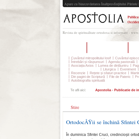
Apare cu binecuvântarea Înaltpresfinţitului Părinte 
Publica
Occiden
Revista de spiritualitate ortodoxa si informare - www
Acasă
Despre Apostolia
Ec
Cuvântul mitropolitului Iosif
Cuvântul episco
Întrebări și răspunsuri
Agenda pastorală
Asociația Axios
Lumea de dinlăuntru
Pagi
Din viața parohiilor
Liturgica
Eveniment
Recenzie
Rețete și sfaturi practice
Marti
Din pagini de Scriptură
File de Pateric
Pr
Autobiografia spirituală
Te afli aici:
Apostolia - Publicatie de 
Stire
OrtodocÅŸii se închină Sfintei
În duminica Sfintei Cruci, credincioșii orto