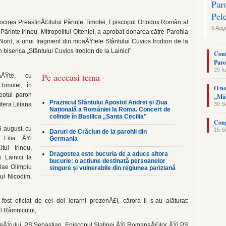
Par
Pel
jlocirea PreasfinÅ£itului Părinte Timotei, Episcopul Ortodox Român al
6 Aug
 Părinte Irineu, Mi­tropolitul Olteniei, a aprobat donarea către Parohia
Nord, a unui fragment din moaÅŸtele Sfântului Cuvios Irodion de la
n biserica „Sfân­tului Cuvios Irodion de la Lainici"
Cont
Paro
29 Iu
Pe aceeasi tema
aÅŸte, cu
Timotei, în
O no
eotul paroh
„Măn
Praznicul Sfântului Apostol Andrei și Ziua
tera Liliana
30 S
Națională a României la Roma. Concert de
colinde în Basilica „Santa Cecilia”
Cong
 august, cu
15 S
Daruri de Crăciun de la parohii din
u Litia ÅŸi
Germania
tul Irineu,
Dragostea este bucuria de a aduce altora
i Lainici la
bucurie: o acțiune destinată persoanelor
olae Olimpiu
singure și vulnerabile din regiunea pariziană
tul Nicodim,
fost oficiat de cei doi ierarhi prezenÅ£i, că­rora li s-au alăturat:
ul Râmnicului,
e­ÅŸului, PS Sebastian, Episcopul Slatinei ÅŸi RomanaÅ£ilor ÅŸi PS