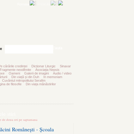
Romana
Francais
Cauta
te
Pe cărările credinței
Dicționar Liturgic
Sinaxar
Fragmente neodihnite
Asociația Nepsis
oxe
Oameni
Galerii de imagini
Audio / video
rturii
Din viață și din Duh
In memoriam
Cuvântul mitropolitului Serafim
ina de filosofie
Din viața mănăstirilor
le stiri
te de doua ori pe saptamana
ăcini Românești - Școala