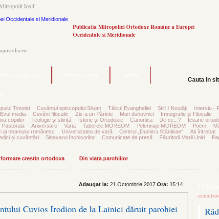
Mitropolit Iosif
Publicatia Mitropoliei Ortodoxe Române a Europei
Occidentale si Meridionale
.apostolia.eu
hipa redacțională
Ultimul număr
Arhiva
Cauta in si
e
pului Timotei
Cuvântul episcopului Siluan
Tâlcul Evangheliei
Știri / Noutăți
Interviu - 
Evul media
Cuvânt filocalic
Zis-a un Părinte
Mari duhovnici
Imnografie și Filocalie
na copiilor
Teologie și stiință
Istorie și Ortodoxie
Canonica
De ce...?
Icoane ortod
Pastorala
Aniversare
Varia
Taberele MOREOM
Pelerinaje MOREOM
Poem
Mă
ri ai neamului românesc
Universitatea de vară
Centrul „Dumitru Stăniloae”
Ati întrebat
edici și cuvântări
Sinaxarul închisorilor
Comunicate de presă
Făuritorii Marii Uniri
Pag
informare crestin ortodoxa
Din viața parohiilor
Ultime
Adaugat la:
21 Octombrie 2017
Ora:
15:14
actualiza
ului Cuvios Irodion de la Lainici dăruit parohiei
Răd