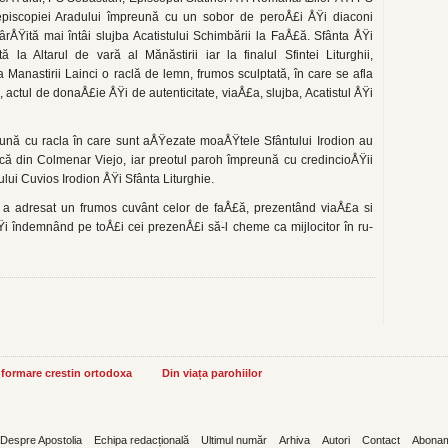
iepiscopiei Aradului îm­preună cu un sobor de peroÅ£i ÅŸi diaconi
âr­ÅŸită mai întâi slujba Acatistului Schimbării la FaÅ£ă. Sfânta ÅŸi
la Altarul de vară al Mănăs­tirii iar la finalul Sfintei Liturghii,
ea Manastirii Lainci o raclă de lemn, frumos sculptată, în care se afla
 actul de donaÅ£ie ÅŸi de autenticitate, viaÅ£a, slujba, Acatistul ÅŸi
eună cu racla în care sunt aÅŸezate moaÅŸtele Sfântului Irodion au
rică din Colmenar Viejo, iar preotul paroh împreună cu credincioÅŸii
ului Cuvios Irodion ÅŸi Sfânta Liturghie.
­roh a adresat un frumos cuvânt celor de faÅ£ă, prezentând viaÅ£a si
 ÅŸi îndemnând pe toÅ£i cei prezenÅ£i să-l cheme ca mijlocitor în ru­
informare crestin ortodoxa
Din viața parohiilor
Despre Apostolia
Echipa redacțională
Ultimul număr
Arhiva
Autori
Contact
Abona