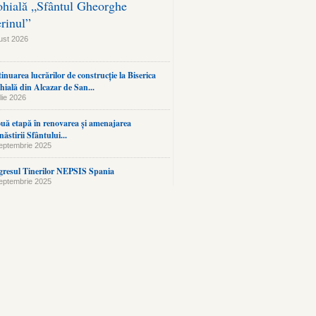
ohială „Sfântul Gheorghe
erinul”
ust 2026
inuarea lucrărilor de construcție la Biserica
hială din Alcazar de San...
lie 2026
uă etapă în renovarea și amenajarea
ăstirii Sfântului...
eptembrie 2025
resul Tinerilor NEPSIS Spania
eptembrie 2025