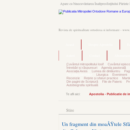
Apare cu binecuvântarea Înaltpresfinţitului Părinte 
Revista de spiritualitate ortodoxa si informare - www
Acasă
Despre Apostolia
Ec
Autori
Contact
Abonament
Cuvântul mitropolitului Iosif
Cuvântul episco
Întrebări și răspunsuri
Agenda pastorală
Asociația Axios
Lumea de dinlăuntru
Pagi
Din viața parohiilor
Liturgica
Eveniment
Recenzie
Rețete și sfaturi practice
Marti
Din pagini de Scriptură
File de Pateric
Pr
Autobiografia spirituală
Te afli aici:
Apostolia - Publicatie de 
Stire
Un fragment din moaÅŸtele Sfânt