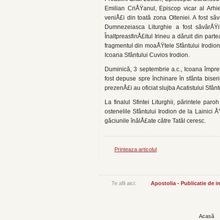
Emilian CriÅŸanul, Epi­scop vicar al Arh
veniÅ£i din toată zona Olteniei. A fost săv
Dumnezeiasca Liturghie a fost săvârÅŸită 
ÎnaltpreasfinÅ£itul Irineu a dăruit din part
fragmentul din moaÅŸtele Sfântului Irodion,
Icoana Sfântului Cuvios Irodion.
Duminică, 3 septembrie a.c., Icoana îm­pr
fost depuse spre închi­nare în sfânta bise
prezenÅ£i au oficiat slujba Acatistului Sfânt
La finalul Sfintei Liturghii, părintele pa
ostenelile Sfântului Irodion de la Lainici
găciunile înălÅ£ate către Tatăl ceresc.
Printeaza articolul
Te afli aici:
Apostolia - Publicatie de 
Acasă