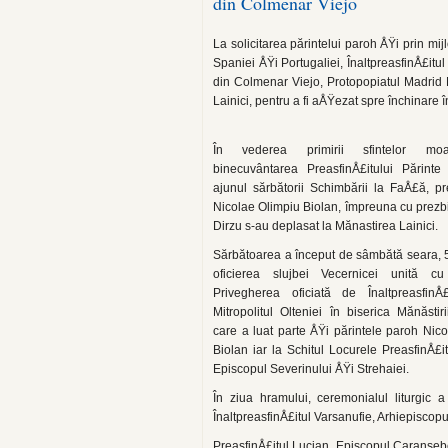
din Colmenar Viejo
La solicitarea părintelui paroh ÅŸi prin mi
Spaniei ÅŸi Por­tugaliei, ÎnaltpreasfinÅ£itul
din Colmenar Viejo, Protopopiatul Madrid 
Lainici, pen­tru a fi aÅŸezat spre închinare î
În vederea primirii sfintelor mo
binecuvântarea PreasfinÅ£itului Părinte 
ajunul sărbătorii Schimbării la FaÅ£ă, pr
Nicolae Olimpiu Biolan, îm­preuna cu prezbi
Dirzu s-au de­plasat la Mănastirea Lainici.
Sărbătoarea a început de sâmbătă seara, 5
oficierea slujbei Vecernicei uni­tă c
Privegherea oficiată de ÎnaltpreasfinÅ£i
Mitropolitul Olte­niei în biserica Mănăstiri
care a luat parte ÅŸi părintele paroh Nic
Biolan iar la Schitul Locurele PreasfinÅ£i
Episcopul Severinului ÅŸi Strehaiei.
În ziua hramului, ceremonialul liturgic a 
ÎnaltpreasfinÅ£itul Varsanufie, Arhiepiscop
PreasfinÅ£itul Lucian, Episcopul Caranseb