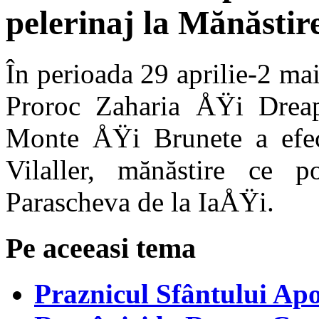
pelerinaj la Mănăstire
În perioada 29 aprilie-2 ma
Proroc Zaharia ÅŸi Dreap
Monte ÅŸi Brunete a efect
Vilaller, mănăstire ce p
Parascheva de la IaÅŸi.
Pe aceeasi tema
Praznicul Sfântului Apo