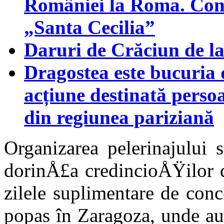
României la Roma. Conce
„Santa Cecilia”
Daruri de Crăciun de l
Dragostea este bucuria 
acțiune destinată persoa
din regiunea pariziană
Organizarea pelerinajului s
dorinÅ£a credincioÅŸilor d
zilele suplimentare de conc
po­pas în Zaragoza, unde au