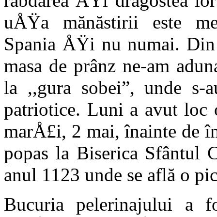
răbdarea ÅŸi dragos­tea lo
uÅŸa mă­năstirii este me
Spania ÅŸi nu numai. Din p
masa de prânz ne-am adunat
la ,,gura sobei”, unde s-a
patrio­tice. Luni a avut loc
marÅ£i, 2 mai, înainte de î
popas la Biserica Sfântul 
anul 1123 unde se află o pic
Bucuria pelerinajului a f