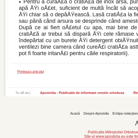
Pentru a curăÅ£a o cratiÅ£ă de inox arsă, p
apă ÅŸi oÅ£et, suficient de multă încât să aco
ÅŸi chiar să o depăÅŸească. Lasă cratiÅ£a la fi
sau până când arsu­ra se desprinde când ameste
După ce ai fiert oÅ£etul cu apa, mai bine d
cratiÅ£ă ar tre­bui să dispară ÅŸi cele rămase 
îndepărtat cu un burete ÅŸi detergent obiÅŸnui
ventilezi bine camera când cureÅ£i cratiÅ£a astfe
pot fi foarte iritanÅ£i pentru căile respiratorii).
Printeaza articolul
Te afli aici:
Apostolia - Publicatie de informare crestin ortodoxa
Reț
Acasă
Despre Apostolia
Echipa redacțion
Publicatia Mitropoliei Ortodo
Site-ul www.apostolia.eu este