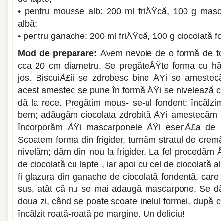
• pen­tru mousse alb: 200 ml friÅŸcă, 100 g masc
albă;
• pentru ganache: 200 ml friÅŸcă, 100 g ciocolată f
Mod de preparare:
Avem nevoie de o formă de to
cca 20 cm diametru. Se pregăteÅŸte forma cu hâr
jos. BiscuiÅ£ii se zdrobesc bine ÅŸi se ames­tecă
acest amestec se pune în formă ÅŸi se nivelează cu
dă la rece. Pregătim mous- se-ul fondent: încălzim
bem; adăugăm ciocolata zdrobită ÅŸi amestecăm 
încorpo­răm ÅŸi mascarponele ÅŸi esenÅ£a de r
Scoatem forma din frigider, turnăm stratul de crem
nivelăm; dăm din nou la frigider. La fel procedăm 
de cio­colată cu lapte , iar apoi cu cel de ciocola­tă 
fi glazura din ganache de ciocolată fondentă, care 
sus, atât că nu se mai adau­gă mascarpone. Se dă t
doua zi, când se poate scoate inelul for­mei, după c
încălzit roată-roată pe margine. Un deliciu!