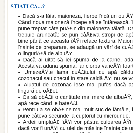
STIATI CA...?
Dacă s-a tăiat maioneza, fierbe încă un ou ÅŸ
Când noua maio­neză începe să se întărească, în
pune treptat câte puÅ£in din ma­ioneza tăiată. 
tre­buie aruncată: se pun câÅ£iva stropi de a
bine până ce aceasta îÅŸi reface textura. Maion
înain­te de preparare, se adaugă un vârf de cuÅ
o linguriÅ£ă de albuÅŸ.
Dacă ai uitat să iei spuma de la carne, ada
Acesta va aduna spuma, iar ciorba va ieÅŸi foar
UmezeÅŸte lama cuÅ£itului cu apă căldu
cozonacul sau checul în sta­re caldă ÅŸi nu se v
Aluatul de cozonac iese mai pufos dacă a
lingură de oÅ£et.
Ca să obÅ£ii o cantitate mai mare de albuÅŸ
apă rece când le bateÅ£i.
Pentru a se obÅ£ine mai mult suc de lămâ­ie, 
pune câteva se­cunde la cuptorul cu microunde.
Ardeii umpluÅ£i îÅŸi vor păstra culoarea ÅŸi 
dacă vor fi unÅŸi cu ulei de măsline înainte de 