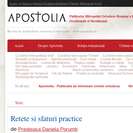
Apare cu binecuvântarea Înaltpresfinţitului Părinte Mitropolit Iosif
Publicatia Mitropoliei Ortodoxe Române a 
Occidentale si Meridionale
Revista de spiritualitate ortodoxa si informare - www.apostolia.eu
Acasă
Despre Apostolia
Echipa redacțională
Ultimul 
Cuvântul mitropolitului Iosif
Cuvântul episcopului Timotei
Cuvântul episcopului
Întrebări și răspunsuri
Agenda pastorală
Evul media
Cuvânt filocalic
Zis-
Asociația Axios
Lumea de dinlăuntru
Pagina copiilor
Teologie și stiință
Ist
Din viața parohiilor
Liturgica
Eveniment
Pastorala
Aniversare
Varia
T
Recenzie
Rețete și sfaturi practice
Martiri ai neamului românesc
Universita
Din pagini de Scriptură
File de Pateric
Predici și cuvântări
Sinaxarul închisor
Autobiografia spirituală
Te afli aici:
Apostolia - Publicatie de informare crestin ortodoxa
Reț
Stire
Retete si sfaturi practice
de
Preoteasa Daniela Porumb