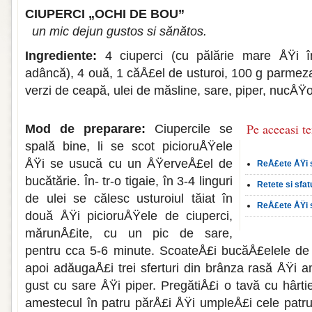
CIUPERCI „OCHI DE BOU”
un mic dejun gustos si sănătos.
Ingrediente:
4 ciuperci (cu pălărie mare ÅŸi î
adâncă), 4 ouă, 1 căÅ£el de usturoi, 100 g parmez
verzi de ceapă, ulei de măsline, sare, piper, nucÅŸ
Pe aceeasi t
Mod de preparare:
Ciupercile se
spală bine, li se scot picioruÅŸele
ÅŸi se usucă cu un ÅŸerveÅ£el de
ReÅ£ete ÅŸi s
bucătărie. În- tr-o tigaie, în 3-4 linguri
Retete si sfat
de ulei se călesc us­turoiul tăiat în
ReÅ£ete ÅŸi sf
două ÅŸi picioruÅŸele de ciu­perci,
mărunÅ£ite, cu un pic de sare,
pentru cca 5-6 minute. ScoateÅ£i bucăÅ£elele de us
apoi adăugaÅ£i trei sferturi din brânza rasă ÅŸi a
gust cu sare ÅŸi piper. PregătiÅ£i o tavă cu hâr­t
amestecul în patru părÅ£i ÅŸi umpleÅ£i cele patru 