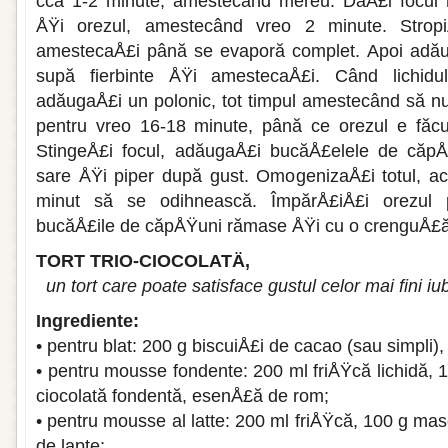
cca 1-2 minute, amestecând mereu. DaÅ£i focul 
ÅŸi orezul, ames­tecând vreo 2 minute. Strop
amestecaÅ£i până se evaporă complet. Apoi adău
supă fierbinte ÅŸi amestecaÅ£i. Când lichidul
adăugaÅ£i un polonic, tot timpul amestecând să nu
pen­tru vreo 16-18 minute, până ce orezul e făcu
StingeÅ£i focul, adăugaÅ£i bucăÅ£elele de căpÅ
sare ÅŸi piper după gust. OmogenizaÅ£i totul, ac
minut să se odihnească. ÎmpărÅ£iÅ£i orezul pe
bucăÅ£ile de căpÅŸuni rămase ÅŸi cu o crenguÅ£ă
TORT TRIO-CIOCOLATÄ‚
un tort care poate satisface gustul celor mai fini iub
Ingrediente:
• pentru blat: 200 g biscuiÅ£i de cacao (sau simpli),
• pentru mousse fondente: 200 ml friÅŸcă lichidă,
ciocolată fondentă, esenÅ£ă de rom;
• pentru mousse al latte: 200 ml friÅŸcă, 100 g ma
de lapte;