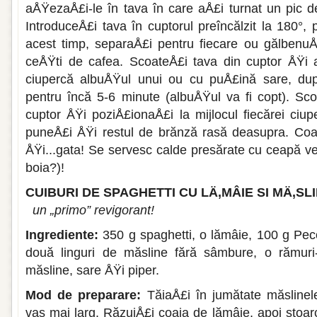
aÅŸezaÅ£i-le în tava în care aÅ£i turnat un pic de
IntroduceÅ£i tava în cuptorul preîncălzit la 180°,
acest timp, separaÅ£i pentru fi­ecare ou gălbenu
ceÅŸti de cafea. ScoateÅ£i tava din cuptor ÅŸi 
ciupercă albuÅŸul unui ou cu puÅ£ină sare, dup
pentru încă 5-6 minute (albuÅŸul va fi copt). Sc
cuptor ÅŸi poziÅ£ionaÅ£i la mij­locul fiecărei ciu
puneÅ£i ÅŸi restul de brănză rasă deasupra. Co
ÅŸi...gata! Se ser­vesc calde presărate cu ceapă ve
boia?)!
CUIBURI DE SPAGHETTI CU LÄ‚MÂIE SI MÄ‚SL
un „primo” revigorant!
Ingrediente:
350 g spaghetti, o lămâie, 100 g Pe
două linguri de măsline fără sâmbure, o rămuri
măsline, sare ÅŸi piper.
Mod de preparare:
TăiaÅ£i în jumătate măslinele
vas mai larg. RăzuiÅ£i coaja de lămâie, apoi stoarc