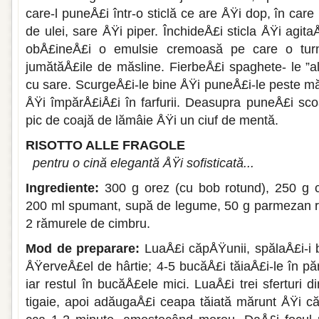
care-l puneÅ£i într-o sticlă ce are ÅŸi dop, în car
de ulei, sare ÅŸi piper. ÎnchideÅ£i sticla ÅŸi agit
obÅ£ineÅ£i o emul­sie cremoasă pe care o tur
jumătăÅ£ile de măsline. FierbeÅ£i spaghete- le ”al
cu sare. ScurgeÅ£i-le bine ÅŸi puneÅ£i-le peste mă
ÅŸi împărÅ£iÅ£i în farfurii. Deasupra puneÅ£i sc
pic de coajă de lă­mâie ÅŸi un ciuf de mentă.
RISOTTO ALLE FRAGOLE
pentru o cină elegantă ÅŸi sofisticată...
Ingrediente:
300 g orez (cu bob rotund), 250 g 
200 ml spumant, supă de legume, 50 g parmezan ras
2 rămurele de cimbru.
Mod de preparare:
LuaÅ£i căpÅŸunii, spălaÅ£i-i 
ÅŸerveÅ£el de hârtie; 4-5 bucăÅ£i tăiaÅ£i-le în pă
iar restul în bucăÅ£ele mici. LuaÅ£i trei sferturi di
tigaie, apoi adăugaÅ£i ceapa tăiată mărunt ÅŸi căl