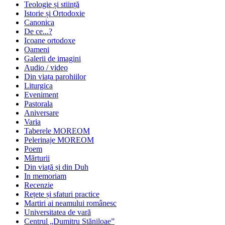
Teologie și stiință
Istorie și Ortodoxie
Canonica
De ce...?
Icoane ortodoxe
Oameni
Galerii de imagini
Audio / video
Din viața parohiilor
Liturgica
Eveniment
Pastorala
Aniversare
Varia
Taberele MOREOM
Pelerinaje MOREOM
Poem
Mărturii
Din viață și din Duh
In memoriam
Recenzie
Rețete și sfaturi practice
Martiri ai neamului românesc
Universitatea de vară
Centrul „Dumitru Stăniloae”