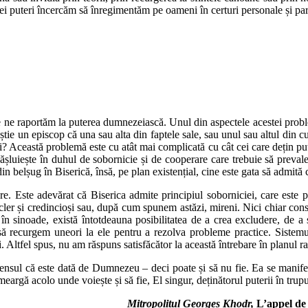
tei puteri încercăm să înregimentăm pe oameni în certuri personale și par
are ne raportăm la puterea dumnezeiască. Unul din aspectele acestei pro
m știe un episcop că una sau alta din faptele sale, sau unul sau altul din
rii? Această problemă este cu atât mai complicată cu cât cei care dețin pu
luiește în duhul de sobornicie și de cooperare care trebuie să prevaleze
din belșug în Biserică, însă, pe plan existențial, cine este gata să admită
are. Este adevărat că Biserica admite principiul soborniciei, care este 
re cler și credincioși sau, după cum spunem astăzi, mireni. Nici chiar con
r în sinoade, există întotdeauna posibilitatea de a crea excludere, de a
 să recurgem uneori la ele pentru a rezolva probleme practice. Sistemu
Altfel spus, nu am răspuns satisfăcător la această întrebare în planul ra
sensul că este dată de Dumnezeu – deci poate și să nu fie. Ea se manifest
rgă acolo unde voiește și să fie, El singur, deținătorul puterii în trupur
Mitropolitul Georges Khodr,
L’appel de