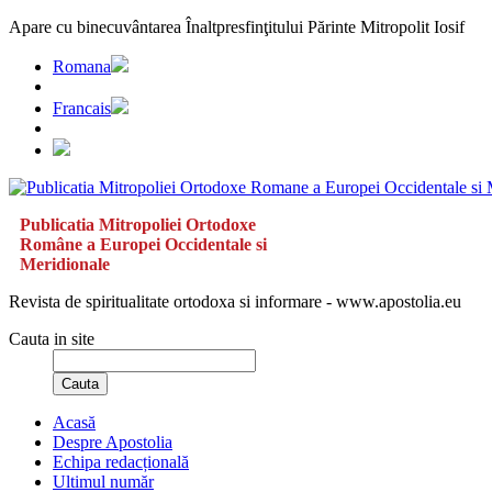
Apare cu binecuvântarea Înaltpresfinţitului Părinte Mitropolit Iosif
Romana
Francais
Publicatia Mitropoliei Ortodoxe
Române a Europei Occidentale si
Meridionale
Revista de spiritualitate ortodoxa si informare - www.apostolia.eu
Cauta in site
Cauta
Acasă
Despre Apostolia
Echipa redacțională
Ultimul număr