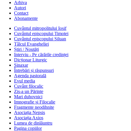
Arhiva
Autori
Contact
Abonamente
Cuvântul mitropolitului Iosif
Cuvântul episcopului Timotei
Cuvântul episcopului Siluan
Tâlcul Evangheliei
Știri / Noutăți
Interviu - Pe cărările credinței
Dicționar Liturgic
Sinaxar
Întrebări și răspunsuri
Agenda pastorală
Evul media
Cuvânt filocalic
Zis-a un Părinte
Mari duhovnici
Imnografie și Filocalie
Fragmente neodihnite
Asociația Nepsis
Asociația Axios
Lumea de dinlăuntru
Pagina copiilor