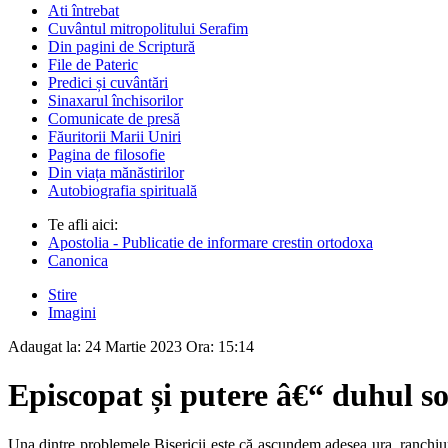
Ati întrebat
Cuvântul mitropolitului Serafim
Din pagini de Scriptură
File de Pateric
Predici și cuvântări
Sinaxarul închisorilor
Comunicate de presă
Făuritorii Marii Uniri
Pagina de filosofie
Din viața mănăstirilor
Autobiografia spirituală
Te afli aici:
Apostolia - Publicatie de informare crestin ortodoxa
Canonica
Stire
Imagini
Adaugat la:
24 Martie 2023
Ora:
15:14
Episcopat și putere â€“ duhul so
Una dintre problemele Bisericii este că ascundem adesea ura, ranchiuna 