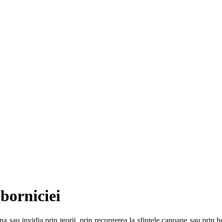
borniciei
sau invidia prin teorii, prin recurgerea la sfintele canoane sau prin hotă