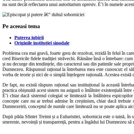
nu sunt decât reflectarea unui autoritarism opresiv. È˜i în numele aces
Pe aceeasi tema
Puterea iubirii
Originile instituției sinodale
Problema cea mai gravă, foarte greu de rezolvat, rezidă în felul în c
cred Bisericile fidele tradiției străvechi. Rămâne însă o întrebare: cu
și nu decurge din tendințele, din caracterul sau din patimile sale prop
Dumnezeu. Răspunsul rațional la întrebarea mea este cunoscut: el sălăș
vorba de teorie și nici de o simplă înțelegere rațională. Acestea există 
De fapt, nu există răspuns rațional sau instituțional la această întreb
practica obișnuită acest sistem nu asigură o întâlnire existențială înt
È˜i chiar dacă sistemul colegial se limitează la întâlnirea espicopilo
concepte care nu ar trebui admise în creștinism, chiar dacă trebuie
Dumnezeirii, conceptul de număr care limitează nu se poate aplica aici. 
După pilda Sfintei Treimi și a Euharistiei, sobornicia este o taină, în 
smerenie, nevoință și transparență, pentru a îngădui lui Dumnezeu să mea