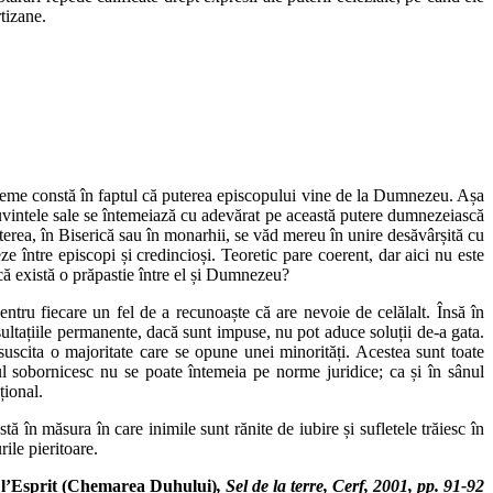
tizane.
bleme constă în faptul că puterea episcopului vine de la Dumnezeu. Așa
 cuvintele sale se întemeiază cu adevărat pe această putere dumnezeiască
terea, în Biserică sau în monarhii, se văd mereu în unire desăvârșită cu
 între episcopi și credincioși. Teoretic pare coerent, dar aici nu este
 că există o prăpastie între el și Dumnezeu?
pentru fiecare un fel de a recunoaște că are nevoie de celălalt. Însă în
sultațiile permanente, dacă sunt impuse, nu pot aduce soluții de-a gata.
 suscita o majoritate care se opune unei minorități. Acestea sunt toate
l sobornicesc nu se poate întemeia pe norme juridice; ca și în sânul
țional.
ă în măsura în care inimile sunt rănite de iubire și sufletele trăiesc în
ile pieritoare.
 l’Esprit (Chemarea Duhului)
, Sel de la terre, Cerf, 2001, pp. 91-92