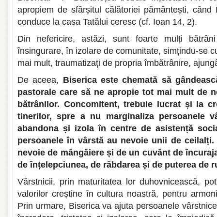
apropiem de sfârșitul călătoriei pământești, când
conduce la casa Tatălui ceresc (cf. Ioan 14, 2).
Din nefericire, astăzi, sunt foarte mulți bătrân
însingurare, în izolare de comunitate, simțindu-se c
mai mult, traumatizați de propria îmbătrânire, ajun
De aceea,
Biserica este chemată să gândeasc
pastorale care să ne apropie tot mai mult de ne
bătrânilor. Concomitent, trebuie lucrat și la c
tinerilor, spre a nu marginaliza persoanele v
abandona și izola în centre de asistență socia
persoanele în vârstă au nevoie unii de ceilalți.
nevoie de mângâiere și de un cuvânt de încurajar
de înțelepciunea, de răbdarea și de puterea de r
Vârstnicii, prin maturitatea lor duhovnicească, po
valorilor creștine în cultura noastră, pentru armonia
Prin urmare, Biserica va ajuta persoanele vârstnic