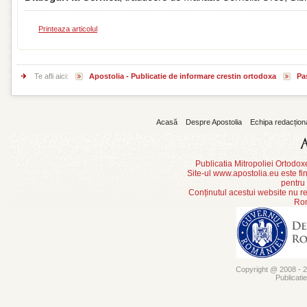
Printeaza articolul
Te afli aici:
Apostolia - Publicatie de informare crestin ortodoxa
Pa
Acasă
Despre Apostolia
Echipa redacțion
Publicatia Mitropoliei Ortodo
Site-ul www.apostolia.eu este
pentru
Conținutul acestui website nu re
Rom
Copyright @ 2008 - 20
Publicati