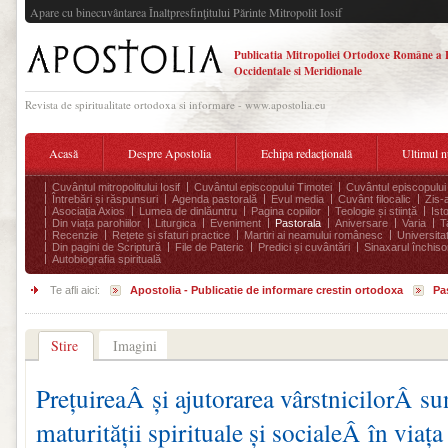
Apare cu binecuvântarea Înaltpresfinţitului Părinte Mitropolit Iosif
Publicatia Mitropoliei Ortodoxe Române a 
Occidentale si Meridionale
Revista de spiritualitate ortodoxa si informare - www.apostolia.eu
Acasă
Despre Apostolia
Echipa redacțională
Ultimul 
Cuvântul mitropolitului Iosif
Cuvântul episcopului Timotei
Cuvântul episcopului
Întrebări și răspunsuri
Agenda pastorală
Evul media
Cuvânt filocalic
Zis-
Asociația Axios
Lumea de dinlăuntru
Pagina copiilor
Teologie și stiință
Ist
Din viața parohiilor
Liturgica
Eveniment
Pastorala
Aniversare
Varia
T
Recenzie
Rețete și sfaturi practice
Martiri ai neamului românesc
Universita
Din pagini de Scriptură
File de Pateric
Predici și cuvântări
Sinaxarul închisor
Autobiografia spirituală
Te afli aici:
Apostolia - Publicatie de informare crestin ortodoxa
Pa
Stire
Imagini
PrețuireaÂ și ajutorarea vârstnicilorÂ su
maturității spirituale și socialeÂ în viaț