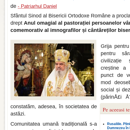
de
- Patriarhul Daniel
Sfântul Sinod al Bisericii Ortodoxe Române a proc
drept
Anul omagial al pastorației persoanelor vâr
comemorativ al imnografilor și cântăreților biser
Grija pentru
pentru să
civilizație
creștine a
punct de v
mod deoseb
social și de
(părinÅ£i Å
constatăm, adesea, în societatea de
Pe aceeasi t
astăzi.
Comunitatea umană tradițională s-a
Rusaliile. Plin
Dumnezeu în 