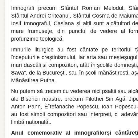
Imnografi precum Sfântul Roman Melodul, Sfân
Sfântul Andrei Criteanul, Sfântul Cosma de Maiuma,
Iosif Imnograful, Casiana și alții sunt alcătuitori d
mare frumusețe, din punctul de vedere al for
profunzime teologică.
Imnurile liturgice au fost cântate pe teritoriul 
începuturile creștinismului, iar arta sau meșteșugul
mari dascăli și compozitori, atât în școlile domneșt
Sava
”, de la București, sau în școli mănăstirești, a
Mănăstirea Putna.
Nu putem să trecem cu vederea nici psalții sau alcătui
ale Bisericii noastre, precum Filothei Sin Agăi Ji
Anton Pann, È˜tefanache Popescu, Ioan Popescu-Pa
au fost simpli compozitori sau interpreți, ci adevăr
limbă națională,.
Anul comemorativ al imnografilorși cântărețil