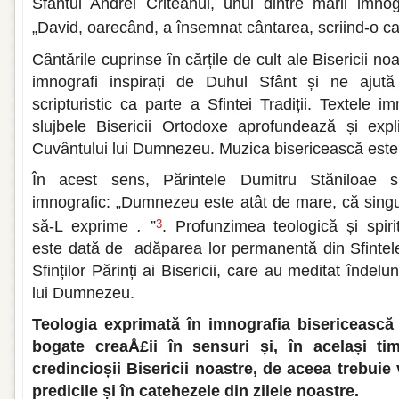
Sfântul Andrei Criteanul, unul dintre marii imnogr
„David, oarecând, a însemnat cântarea, scriind-o ca 
Cântările cuprinse în cărțile de cult ale Bisericii no
imnografi inspirați de Duhul Sfânt și ne ajută 
scripturistic ca parte a Sfintei Tradiții. Textele i
slujbele Bisericii Ortodoxe aprofundează și expl
Cuvântului lui Dumnezeu. Muzica bisericească este
În acest sens, Părintele Dumitru Stăniloae s
imnografic: „Dumnezeu este atât de mare, că sing
să-L exprime
.
”
. Profunzimea teologică și spirit
3
este dată de adăparea lor permanentă din Sfintele S
Sfinților Părinți ai Bisericii, care au meditat îndel
lui Dumnezeu.
Teologia exprimată în imnografia bisericească
bogate creaÅ£ii în sensuri și, în același ti
credincioșii Bisericii noastre, de aceea trebuie 
predicile și în catehezele din zilele noastre.