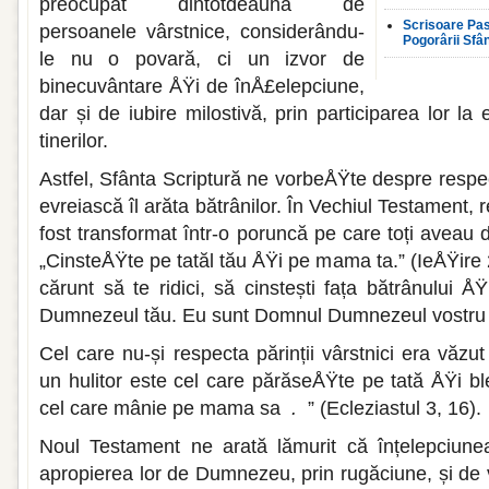
preocupat dintotdeauna de
Scrisoare Pas
persoanele vârstnice, considerându-
Pogorârii Sfâ
le nu o povară, ci un izvor de
binecuvântare ÅŸi de înÅ£elepciune,
dar și de iubire milostivă, prin participarea lor la
tinerilor.
Astfel, Sfânta Scriptură ne vorbeÅŸte despre respe
evreiască îl arăta bătrânilor. În Vechiul Testament, 
fost transformat într-o poruncă pe care toți aveau 
„CinsteÅŸte pe tatăl tău ÅŸi pe mama ta.” (IeÅŸire 
cărunt să te ridici, să cinstești fața bătrânului 
Dumnezeul tău. Eu sunt Domnul Dumnezeul vostru
Cel care nu-și respecta părinții vârstnici era văzu
un hulitor este cel care părăseÅŸte pe tată ÅŸi 
cel care mânie pe mama sa
.
” (Ecleziastul 3, 16).
Noul Testament ne arată lămurit că înțelepciunea
apropierea lor de Dumnezeu, prin rugăciune, și de 