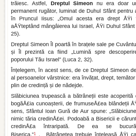
trăiesc. Astfel,
Dreptul Simeon
nu era doar u
permanent rugător, luminat de Duhul Sfânt pentru
în Pruncul Iisus: „Omul acesta era drept ÅŸi
aÅŸteptând mângâierea lui Israel, ÅŸi Duhul Sfânt 
25).
Dreptul Simeon Îl poartă în brațele sale pe Cuvânt
și Îl prezintă ca fiind „Lumină spre descoperi
poporului Tău Israel” (Luca 2, 32).
Înțelegem, în acest sens, de ce Dreptul Simeon de
al persoanelor vârstnice: era învățat, drept, temăt
plin de credință și de nădejde.
Slăbiciunea trupească a bătrâneții este acoperită d
bogăÅ£ia cunoașterii, de frumuseÅ£ea blândeții ÅŸ
sens, Sfântul Ioan Gură de Aur spune: „Slăbiciun
nimic tăria credinÅ£ei. Podoabă a Bisericii e căru
credinÅ£a întraripată. De ea se bucu
Biserica.”
.
Bătrânețea trebuie înțeleasă ÅŸi ca
1