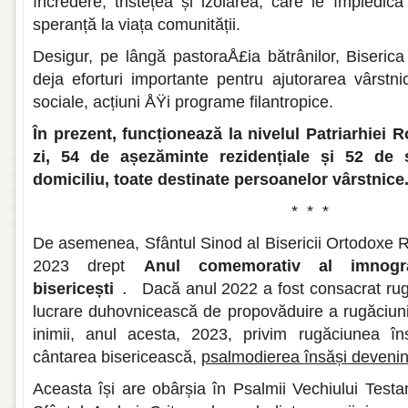
încredere, tristețea și izolarea, care le împiedică
speranță la viața comunității.
Desigur, pe lângă pastoraÅ£ia bătrânilor, Biseri
deja eforturi importante pentru ajutorarea vârstnic
sociale, acțiuni ÅŸi programe filantropice.
În prezent, funcționează la nivelul Patriarhiei
zi, 54 de așezăminte rezidențiale și 52 de se
domiciliu, toate destinate persoanelor vârstnice
* * *
De asemenea, Sfântul Sinod al Bisericii Ortodoxe
2023 drept
Anul comemorativ al imnograf
bisericești
.
Dacă anul 2022 a fost consacrat rugă
lucrare duhovnicească de propovăduire a rugăciunii
inimii, anul acesta, 2023, privim rugăciunea în
cântarea bisericească,
psalmodierea însăși deveni
Aceasta își are obârșia în Psalmii Vechiului Test