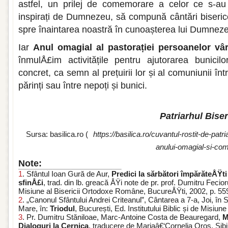
astfel, un prilej de comemorare a celor ce s-au 
inspirați de Dumnezeu, să compună cântări bisericeș
spre înaintarea noastră în cunoașterea lui Dumnez
Iar
Anul omagial al pastorației persoanelor vâr
înmulÅ£im activitățile pentru ajutorarea bunicilor
concret, ca semn al prețuirii lor și al comuniunii între
părinți sau între nepoți și bunici.
Patriarhul Bise
Sursa: basilica.ro (
https://basilica.ro/cuvantul-rostit-de-pat
anului-omagial-si-com
Note:
1
. Sfântul Ioan Gură de Aur,
Predici la sărbători împărăteÅŸti
sfinÅ£i
, trad. din lb. greacă ÅŸi note de pr. prof. Dumitru Fecioru
Misiune al Bisericii Ortodoxe Române, BucureÅŸti, 2002, p. 55
2
. „Canonul Sfântului Andrei Criteanul”, Cântarea a 7-a, Joi, în
Mare, în:
Triodul
, București, Ed. Institutului Biblic și de Misiu
3
. Pr. Dumitru Stăniloae, Marc-Antoine Costa de Beauregard,
M
Dialoguri la Cernica
, traducere de Mariaâ€‘Cornelia Oros, Sibi