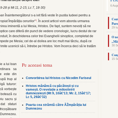
s mărturisește despre Ioan
6 Aug
19-28 și Mt 11, 2-15; Lc 7, 18-30)
an Înaintemergătorul s-a ivit fără veste în pustia Iudeei pentru a
Cont
1
apropiat Împărăția cerurilor”
. În acest articol vom aborda urmarea
Paro
enirea iminentă a lui Mesia, Hristos. De fapt, suntem nevoiți să ne
29 Iu
ptice care diferă din punct de vedere cronologic, lucru destul de rar
rânduit, în deschiderea celor trei Evanghelii sinoptice, completat de
O no
„Măn
impede pe Mesia; cel de-al doilea are loc mult mai târziu, după ce
30 S
 trimite ucenicii să-L întrebe pe Hristos. Vom încerca deci să le tratăm
.
Cong
15 S
Pe aceeasi tema
e a lui Ioan
ordinara sa
re este din
Convorbirea lui Hristos cu Nicodim Fariseul
după trup al
igă tuturor:
Hristos mănâncă cu păcătoșii și cu
 că vorbește
vameșii. O revelație a milostivirii
dumnezeiești (Mt 9, 10â€‘13; Mc 2, 15â€‘17;
i botează cu
Lc 5, 29â€‘32)
viu sacru și
at sfaturi
Poarta cea strâmtă către ÃŽmpărăția lui
Dumnezeu
fricoșătoare
is Dumnezeu.