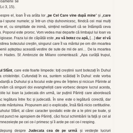
 oamenii se
Lc 3, 15).
spre el, Ioan Îl va arăta lor „
pe Cel Care vine după mine
” și „
care
ă a-I spune numele; și într-un chip duhovnicesc, fiindcă cei mai mulți
e el, cu simplitate de inimă, simțind nelămurit că se întâmplă ceva
u. Poporul este proroc. Vom vedea mai departe că limbajul lui Ioan va
eligioase. Fraza lui de căpătâi este „
eu vă botez cu apă,
[…]
dar el vă
estirea botezului creștin, singurul care îl va mântui pe om din moartea
enii așteptau această vestire de sute de mii de ani… De la moartea
in Hades. Sf. Ambrozie de Milano comentează: „Apa curăță trupul,
ul Sfânt
, care este foarte limpede: toți creștinii sunt botezați în Duhul
a cristelniței. Cufundați în ea, suntem scăldați în Duhul: este vorba
anță a Duhului și a focului este greu de înțeles și nicicun Părinte al
servăm că singurii doi evangheliști care vorbesc despre lucrul acesta,
ile lui Ioan la judecata din urmă, iar puținii Părinți care abordează
ac legătura între foc și judecată. În sine este o legătură corectă, dar
te mântuirea. Propunem aici o explicație, însă fără nicio certitudine.
lui Sfânt, al cărei caracter ipostatic este de a le plini pe toate, și
est punct ne apropiem de Părinți, căci focul schimbării la față și cel al
umnezeiește pe cei ce-l primesc și îi arde pe cei ce-l resping.
 îndepung despre
Judecata cea de pe urmă
și vestește lucruri