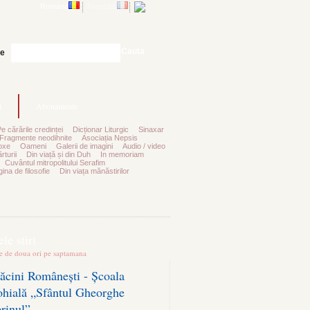
Romana
Francais
Cauta
te
t
Abonamente
Pe cărările credinței
Dicționar Liturgic
Sinaxar
Fragmente neodihnite
Asociația Nepsis
oxe
Oameni
Galerii de imagini
Audio / video
rturii
Din viață și din Duh
In memoriam
Cuvântul mitropolitului Serafim
ina de filosofie
Din viața mănăstirilor
le stiri
te de doua ori pe saptamana
ăcini Românești - Școala
ohială „Sfântul Gheorghe
erinul”