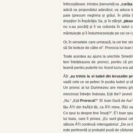
înfricoșătoare. Hristos [nenumit] va „
curăța
adică va propovădui adevărul, va aduce lu
paie (precum neghina și grâul, în pilda 
drepților în Împărăția Sa, și în sfârșit „
plea
nu s-au pocăit] și îi va cufunda în iadul ce
mântuiește și îi îndumnezeiește pe cei ce-l p
Or, în versetele care urmează, la cei trei si
să Se boteze de către el”. Prorocia lui Ioan 
Toate acestea au ajuns la urechile Sinedriul
tem întotdeauna de proroci, pentru că pror
teamă pentru puterile lor. Acest lucru era a
Åži „
au trimis la el iudeii din Ierusalim pre
vadă cele ce se petrec în pustia Iudeii și să
Un proroc al lui Dumnezeu are mereu grijă 
mincinoși întrețin îndoiala. Ești Ilie? (evrei
7
„Nu.” „Ești
Prorocul
?” Sf. Ioan Gură de Aur
tău ÅŸi din fraÅ£ii tăi, ca ÅŸi mine, îÅ£i
Ce spui tu despre tine însuți?”. È˜i Ioan 
lui Isaia, care îl privea: „Eu sunt glasul ce
stăruie ÅŸi continuă interogatoriul: „De ce bo
este pertinentă și probabil pusă de cărturari, 