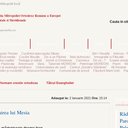
Mitropolit Iosif
tia Mitropoliei Ortodoxe Române a Europei
tale si Meridionale
Cauta in si
.apostolia.eu
hipa redacțională
Ultimul număr
Arhiva
Autori
Contac
pului Timotei
Cuvântul episcopului Siluan
Tâlcul Evangheliei
Știri / Noutăți
Interviu - 
Evul media
Cuvânt filocalic
Zis-a un Părinte
Mari duhovnici
Imnografie și Filocalie
na copiilor
Teologie și stiință
Istorie și Ortodoxie
Canonica
De ce...?
Icoane ortod
Pastorala
Aniversare
Varia
Taberele MOREOM
Pelerinaje MOREOM
Poem
Mă
ri ai neamului românesc
Universitatea de vară
Centrul „Dumitru Stăniloae”
Ati întrebat
edici și cuvântări
Sinaxarul închisorilor
Comunicate de presă
Făuritorii Marii Uniri
Pag
informare crestin ortodoxa
Tâlcul Evangheliei
Ultime
Adaugat la:
2 Ianuarie 2021
Ora:
15:14
actualiza
irea lui Mesia
Răd
Par
Pel