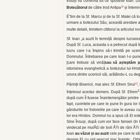
Însuși va confirma tot ce spusese Ioan. Da
10
Botezătorul
de către Irod Antipa
și întemni
È˜tim de la Sf. Marcu și de la Sf. Matei că Io
urmare a botezului Său; această arestare ar
multe detalii, trimitem cititorul la articolul
Sf. Ioan „a auzit în temniță despre lucrarea 
După Sf. Luca, aceasta s-a petrecut după în
lucru care l-a împins să-i trimită pe uce
Domnului. Întrebarea pe care Ioan I-o pune l
[care trebuie să vină]
sau să așteptăm pe
istorisirea evanghelică a botezului lui Hris
unora dintre ucenicii săi, arătându-L cu deg
13
Părinții Bisericii, mai ales Sf. Efrem Sirul
,
1
înțelesul acestui demers. După Sf. Efrem
după cum Îi fusese înaintemergător printre c
fapt, cuvintele pe care le pune în gura lor 
gândurile lor îndoielile pe care le aveau cu 
lor era Hristos. Domnul nu a spus că El este
Sine Însuși, după cum vor face fariseii (In
vindecat pe mulÅ£i de boli ÅŸi de răni ÅŸi d
Ioan
au văzut și au auzit
cele pe care le s
despre El cu opt veacuri mai înainte: „Orb