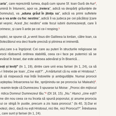
4
 aria
”, care reprezintă lumea, după cum spune Sf. Ioan Gură de Aur
,
mină în întuneric, apoi va „
treiera
”, adică va despărți grăunțele de
Domnului), va „
aduna grâul în jitnița sa
”, adică va primi sufletele
va
o va arde cu foc nestins
”, adică îi va judeca pe cei păcătoși [care
l veșnic. Acest „foc nestins” este focul iubirii dumnezeiești, care îi
5
rimesc, și care îi arde pe cei ce-l resping.
noptici, se spune că „a venit Iisus din Galileea la Iordan, către Ioan, ca
Botezătorul era deci foarte precisă și plinirea ei iminentă.
ui,care s-a îngrijorat. Cei care au puteri în structurile religioase se
ocii răstoarnă ordinea stabilită, ceea ce-i face pe puternici să se
devărat în Israel, dar este adesea adevărat și în Biserică…
oți și leviți”
(In 1, 19), dintre care unii erau farisei (In 1, 24), ca să
-l întrebe pe Ioan: „Cine ești?”. „A mărturisit că nu este el Hristosul.”.
să risipească mai întâi îndoielile și ambiguitățile. Numai prorocii
6
i așteptau întoarcerea lui Ilie, sprijinindu-se pe prorocia lui Maleahi)
.
reamin-tește că Dumnezeu îi spusese lui Moise: „Proroc din mijlocul
8
 va ridica Domnul Dumnezeul tău.”
(Dt 18, 15). „Nu.” Atunci „cine ești?
spune din nou ceea ce nu înceta să spună poporului, și anume prorocia
lui ce strigă în pustie, precum a zis Isaia prorocul.” (Is 40, 3).Dar ei
tezi, deci, dacă nu ești Hristosul, nici Ilie, nici Prorocul?”. Întrebarea
care sunt și farisei (In 1, 24).