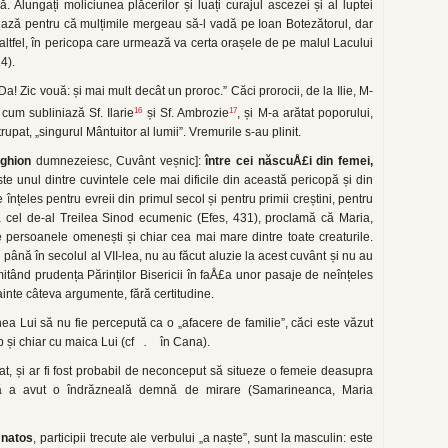
. Alungați moliciunea plăcerilor și luați curajul ascezei și al luptei
rează pentru că mulțimile mergeau să-l vadă pe Ioan Botezătorul, dar
ltfel, în pericopa care urmează va certa orașele de pe malul Lacului
4).
Da! Zic vouă: și mai mult decât un proroc.” Căci prorocii, de la Ilie, M-
16
17
 cum subliniază Sf. Ilarie
și Sf. Ambrozie
, și M-a arătat poporului,
rupat, „singurul Mântuitor al lumii”. Vremurile s-au plinit.
oghion
dumnezeiesc, Cuvânt veșnic]:
între cei născuÅ£i din femei,
ste unul dintre cuvintele cele mai dificile din această pericopă și din
nțeles pentru evreii din primul secol și pentru primii creștini, pentru
 la cel de-al Treilea Sinod ecumenic (Efes, 431), proclamă că Maria,
persoanele omenești și chiar cea mai mare dintre toate creaturile.
in până în secolul al VII-lea, nu au făcut aluzie la acest cuvânt și nu au
 Imitând prudența Părinților Bisericii în faÅ£a unor pasaje de neînțeles
ainte câteva argumente, fără certitudine.
ea Lui să nu fie percepută ca o „afacere de familie”, căci este văzut
p și chiar cu maica Lui (cf
.
în Cana).
at, și ar fi fost probabil de neconceput să situeze o femeie deasupra
ință a avut o îndrăzneală demnă de mirare (Samarineanca, Maria
,
natos
, participii trecute ale verbului „a naște”, sunt la masculin: este