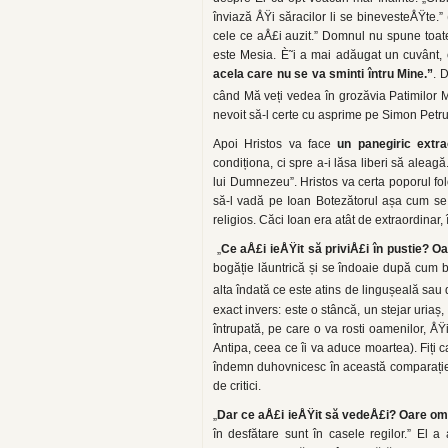
înviază ÅŸi săracilor li se binevesteÅŸte.
cele ce aÅ£i auzit.” Domnul nu spune toate 
este Mesia. È˜i a mai adăugat un cuvânt, 
acela care nu se va sminti întru Mine.”
. 
când Mă veți vedea în grozăvia Patimilor Me
nevoit să-l certe cu asprime pe Simon Petru
Apoi Hristos va face
un panegiric extra
condiționa, ci spre a-i lăsa liberi să aleag
lui Dumnezeu”. Hristos va certa poporul fo
să-l vadă pe Ioan Botezătorul așa cum se
religios. Căci Ioan era atât de extraordina
„
Ce aÅ£i ieÅŸit să priviÅ£i în pustie? Oa
bogăție lăuntrică și se îndoaie după cum 
alta îndată ce este atins de lingușeală sau d
exact invers: este o stâncă, un stejar uriaș
întrupată, pe care o va rosti oamenilor, ÅŸi Å
Antipa, ceea ce îi va aduce moartea). Fiți c
îndemn duhovnicesc în această comparație
de critici.
„
Dar ce aÅ£i ieÅŸit să vedeÅ£i? Oare om
în desfătare sunt în casele regilor.” El 