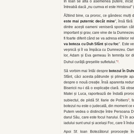
În Ioan se află o asemenea putere, încât
întreabă dacă „nu cumva el este Hristosul” (
Åžtiind bine, ca proroc, ce gândesc mulți de
este mai puternic decât mine
”, însă făr
dintre acești oameni veniseră spontan cătr
important și grav, care vine de la Dumneze
fi foarte diferit când se va adresa elitelor r
va boteza cu Duh Sfânt și cu foc
”. Este v
veșnică și îl va împăca cu Dumnezeu. Oam
lor, Adam și Eva gemeau în temnița lor d
2
Duhul curăță greșelile sufletului.”
.
Să vorbim mai întâi despre
botezul în Duh
Sfânt, căci acesta pătrunde și plinește ap
despre o nouă creație. Însă aparenta redund
Bisericii nu-i dă o explicație clară. Să ob
Matei și Luca, raportează de îndată proroci
3
subiectul, de pildă Sf. Ilarie de Poitiers
, f
botezul nu este o judecată, din moment ce es
Putem vedea o distincție între Persoana Duhu
darul Său, care este focul harului. È˜i în ac
iadului sunt unul și același Foc, care îi înd
Apoi Sf. Ioan Botezătorul prorocește