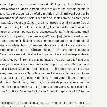
pentru că persoana sa nu este importantă, importantă e misiunea pe
revela doar că Mesia a venit
, însă fără a-I spune numele și într-un
ți și care presupunea un efort din partea lor: „
în mijlocul vostru Se
are vine după mine.
”. Asta înseamnă că Hristos era deja acolo [ceea
teau să-L recunoască, pentru că nu fusese revelat ca atare (lucrul
 câteva zile, la Botezul Domnului); fiindcă există două criterii de
rturari și farisei – puteau să le deslușească: mai întâi [că] „vine după
care o cunoșteau toți pe dinafară) ÅŸi apoi [că] „nu sunt vrednic să-I
Ioan despre încălțăminte este foarte important și ar fi trebuit să
reaua încălțămintei unui personaj de vază invitat într-o casă era rolul
 le parfumau și uneori le sărutau. Faptul că un mare proroc ca Ioan a
l Celui care venea după el arăta limpede că era vorba despre Mesia,
9
 Gură de Aur: între mine și El nu încape nicio comparație.
Mai este
 dezlega încălțămintea cuiva însemna a-l primi în casă. De fapt, Ioan
esc, El este Cel care mă primește la El, căci toate sunt ale Lui. Asta
stos, care venea să Se boteze: nu eu trebuie să Te botez, ci Tu se
dăuga faptul că trimișii Sinedriului nu au venit să ceară botezul
el nou în Duhul Sfânt, pentru că, în calitate de proroc, citea în inimile
s. Nu le-a spus nimic mai mult, pentru că nu voiau să afle mai mult.
 va fi urât de Sinedriu încă de la începutul apostolatului Său, pe
lice despre Sf. Ioan Botezătorul este remarcabilă, pentru că Iisus