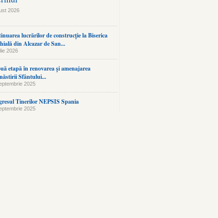
ust 2026
inuarea lucrărilor de construcție la Biserica
hială din Alcazar de San...
lie 2026
uă etapă în renovarea și amenajarea
ăstirii Sfântului...
eptembrie 2025
resul Tinerilor NEPSIS Spania
eptembrie 2025