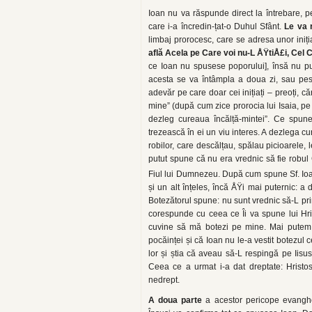
Ioan nu va răspunde direct la întrebare, 
care i-a încredin-țat-o Duhul Sfânt.
Le va 
limbaj prorocesc, care se adresa unor iniția
află Acela pe Care voi nu-L ÅŸtiÅ£i,
Cel C
ce Ioan nu spusese poporului], însă nu pu
acesta se va întâmpla a doua zi, sau peste
adevăr pe care doar cei inițiați – preoți, că
mine” (după cum zice prorocia lui Isaia, pe 
dezleg cureaua încălță-mintei”. Ce spune 
trezească în ei un viu interes. A dezlega cu
robilor, care descălțau, spălau picioarele,
putut spune că nu era vrednic să fie robu
Fiul lui Dumnezeu. După cum spune Sf. Ioan
și un alt înțeles, încă ÅŸi mai puternic: a
Botezătorul spune: nu sunt vrednic să-L prim
corespunde cu ceea ce Îi va spune lui Hri
cuvine să mă botezi pe mine. Mai putem a
pocăinței și că Ioan nu le-a vestit botezul c
lor și știa că aveau să-L respingă pe Iisu
Ceea ce a urmat i-a dat dreptate: Hristos
nedrept.
A doua parte
a acestor pericope evanghe