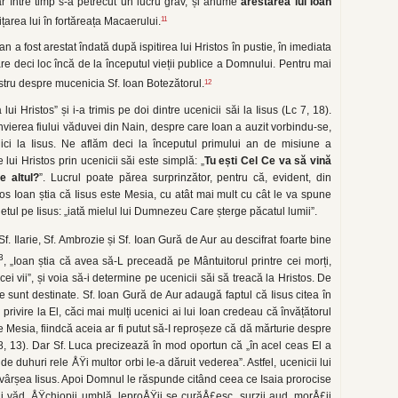
r între timp s-a petrecut un lucru grav, și anume
arestarea lui Ioan
11
țarea lui în fortăreața Macaerului.
an a fost arestat îndată după ispitirea lui Hristos în pustie, în imediata
e deci loc încă de la începutul vieții publice a Domnului. Pentru mai
12
 nostru despre mucenicia Sf. Ioan Botezătorul.
lui Hristos” și i-a trimis pe doi dintre ucenicii săi la Iisus (Lc 7, 18).
vierea fiului văduvei din Nain, despre care Ioan a auzit vorbindu-se,
nici la Iisus. Ne aflăm deci la începutul primului an de misiune a
ui Hristos prin ucenicii săi este simplă: „
Tu ești Cel Ce va să vină
 altul?
”. Lucrul poate părea surprinzător, pentru că, evident, din
tos Ioan știa că Iisus este Mesia, cu atât mai mult cu cât le va spune
etul pe Iisus: „iată mielul lui Dumnezeu Care șterge păcatul lumii”.
 Sf. Ilarie, Sf. Ambrozie și Sf. Ioan Gură de Aur au descifrat foarte bine
3
, „Ioan știa că avea să-L preceadă pe Mântuitorul printre cei morți,
ei vii”, și voia să-i determine pe ucenicii săi să treacă la Hristos. De
le sunt destinate. Sf. Ioan Gură de Aur adaugă faptul că Iisus citea în
privire la El, căci mai mulți ucenici ai lui Ioan credeau că învățătorul
 Mesia, fiindcă aceia ar fi putut să-I reproșeze că dă mărturie despre
 8, 13). Dar Sf. Luca precizează în mod oportun că „în acel ceas El a
e duhuri rele ÅŸi multor orbi le-a dăruit vederea”. Astfel, ucenicii lui
ăvârșea Iisus. Apoi Domnul le răspunde citând ceea ce Isaia prorocise
ii văd, ÅŸchiopii umblă, leproÅŸii se curăÅ£esc, surzii aud, morÅ£ii