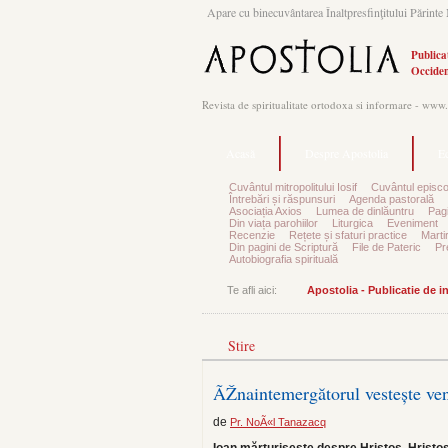
Apare cu binecuvântarea Înaltpresfinţitului Părinte 
Publica
Occiden
Revista de spiritualitate ortodoxa si informare - www
Acasă
Despre Apostolia
Ec
Cuvântul mitropolitului Iosif
Cuvântul episco
Întrebări și răspunsuri
Agenda pastorală
Asociația Axios
Lumea de dinlăuntru
Pagi
Din viața parohiilor
Liturgica
Eveniment
Recenzie
Rețete și sfaturi practice
Marti
Din pagini de Scriptură
File de Pateric
Pr
Autobiografia spirituală
Te afli aici:
Apostolia - Publicatie de 
Stire
ÃŽnaintemergătorul vestește ven
de
Pr. NoÃ«l Tanazacq