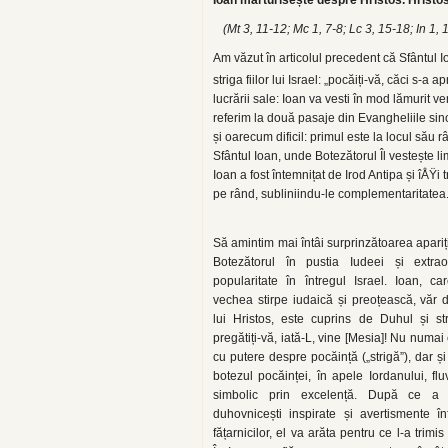
Ioan mărturisește despre Hristos. Hristo
(Mt 3, 11-12; Mc 1, 7-8; Lc 3, 15-18; In 1, 
Am văzut în articolul precedent că Sfântul Io
striga fiilor lui Israel: „pocăiți-vă, căci s-a 
lucrării sale: Ioan va vesti în mod lămurit v
referim la două pasaje din Evangheliile sino
și oarecum dificil: primul este la locul său 
Sfântul Ioan, unde Botezătorul Îl vestește l
Ioan a fost întemnițat de Irod Antipa și îÅŸi
pe rând, subliniindu-le complementaritatea
Să amintim mai întâi surprinzătoarea apariți
Botezătorul în pustia Iudeei și extra
popularitate în întregul Israel. Ioan, ca
vechea stirpe iudaică și preoțească, văr 
lui Hristos, este cuprins de Duhul și str
pregătiți-vă, iată-L, vine [Mesia]! Nu numai
cu putere despre pocăință („strigă”), dar ș
botezul pocăinței, în apele Iordanului, flu
simbolic prin excelență. După ce a d
duhovnicești inspirate și avertismente în
fățarnicilor, el va arăta pentru ce l-a trim