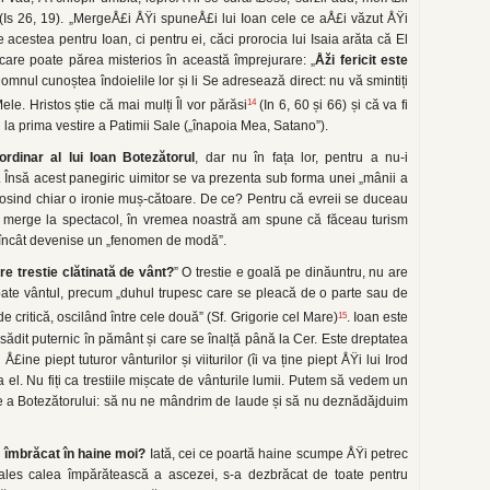
” (Is 26, 19). „MergeÅ£i ÅŸi spuneÅ£i lui Ioan cele ce aÅ£i văzut ÅŸi
acestea pentru Ioan, ci pentru ei, căci prorocia lui Isaia arăta că El
care poate părea misterios în această împrejurare: „
Åži fericit este
Domnul cunoștea îndoielile lor și li Se adresează direct: nu vă smintiți
14
le. Hristos știe că mai mulți Îl vor părăsi
(In 6, 60 și 66) și că va fi
 la prima vestire a Patimii Sale („înapoia Mea, Satano”).
ordinar al lui Ioan Botezătorul
, dar nu în fața lor, pentru a nu-i
ă. Însă acest panegiric uimitor se va prezenta sub forma unei „mânii a
losind chiar o ironie muș-cătoare. De ce? Pentru că evreii se duceau
 merge la spectacol, în vremea noastră am spune că făceau turism
r, încât devenise un „fenomen de modă”.
re trestie clătinată de vânt?
” O trestie e goală pe dinăuntru, nu are
bate vântul, precum „duhul trupesc care se pleacă de o parte sau de
15
e critică, oscilând între cele două” (Sf. Grigorie cel Mare)
. Ioan este
, sădit puternic în pământ și care se înalță până la Cer. Este dreptatea
£ine piept tuturor vânturilor și viiturilor (îi va ține piept ÅŸi lui Irod
a el. Nu fiți ca trestiile mișcate de vânturile lumii. Putem să vedem un
 a Botezătorului: să nu ne mândrim de laude și să nu deznădăjduim
 îmbrăcat în haine moi?
Iată, cei ce poartă haine scumpe ÅŸi petrec
a ales calea împărătească a ascezei, s-a dezbrăcat de toate pentru