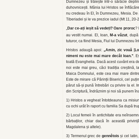
Dumnezeu și trăiește într-o sărăcie deplină
duhovnicești. Mânia lui Hristos se înflăcă
nu credeau în El, în Dumnezeu, Mesia. De a
Tiberiadei și le va prezice iadul (Mt 11, 20-2
„
Dar ce-ați ieșit să vedeți? Oare proroc
? 
au vestit numai. El, Ioan,
M-a văzut
, după
tuturor, ca fiind Mesia, Fiul lui Dumnezeu înt
Hristos adaugă apoi:
„Amin, zic vouă
[
L
nimeni nu este mai mare decât Ioan.”
. E
toată Evanghelia. Dacă acest cuvânt era de î
noi este mai greu, căci tradiția creștină,
Maica Domnului, este cea mai mare dintre 
Este de mirare că Părinții Bisericii, cel puț
părut să-și pună întrebări cu privire la el.
din Scriptură, îndrăznim și noi să punem în
1) Hristos a vegheat întotdeauna ca misiun
cu ochi urât în raport cu familia Sa după tru
2) Locul femeii în antichitate era neînsemn
bărbaților, chiar dacă în această priv
Magdalena și altele).
3) Termenul grec de
gennêtois
și cel latin