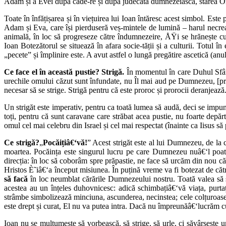
Adam și a Evei după căde-re și după judecata dumnezeiască, starea Om
Toate în înfățișarea și în viețuirea lui Ioan întăresc acest simbol. Est
Adam și Eva, care își pierduseră veș-mintele de lumină – harul necrea
animală, în loc să progreseze către îndumnezeire, ÅŸi se hrănește cu 
Ioan Botezătorul se situează în afara socie-tății și a culturii. Totul 
„pecete” și împlinire este. A avut astfel o lungă pregătire ascetică (a
Ce face el în această pustie? Strigă.
În momentul în care Duhul Sfânt
urechile omului căzut sunt înfundate, nu Îl mai aud pe Dumnezeu, [pre
necesar să se strige. Strigă pentru că este proroc și prorocii deranjeaz
Un strigăt este imperativ, pentru ca toată lumea să audă, deci se impune
toți, pentru că sunt caravane care străbat acea pustie, nu foarte depărta
omul cel mai celebru din Israel și cel mai respectat (înainte ca Iisus să p
Ce strigă?
„
Pocăițiâ€‘vă!
” Acest strigăt este al lui Dumnezeu, de la 
moartea. Pocăința este singurul lucru pe care Dumnezeu nuâ€‘l poate
direcția: în loc să coborâm spre prăpastie, ne face să urcăm din nou c
Hristos È˜iâ€‘a început misiunea. În puțină vreme va fi botezat de căt
să facă
în loc neumblat cărările Dumnezeului nostru. Toată valea să
acestea au un înțeles duhovnicesc: adică schimbațiâ€‘vă viața, purta
strâmbe simbolizează minciuna, ascunderea, necinstea; cele colțuroase
este drept și curat, El nu va putea intra. Dacă nu împreunăâ€‘lucrăm cu 
Ioan nu se mulțumește să vorbească, să strige, să urle, ci săvârșește u