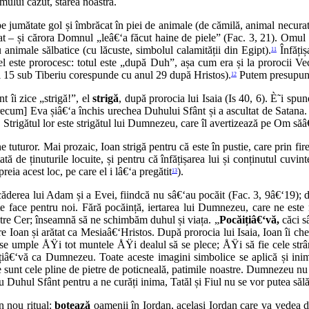
ului căzut, starea noastră.
e pe jumătate gol și îmbrăcat în piei de animale (de cămilă, animal necura
t – și cărora Domnul „leâ€‘a făcut haine de piele” (Fac. 3, 21). Omul că
animale sălbatice (cu lăcuste, simbolul calamității din Egipt).
Înfățiș
11
în el este prorocesc: totul este „după Duh”, așa cum era și la prorocii Ve
nul 15 sub Tiberiu corespunde cu anul 29 după Hristos).
Putem presupune 
12
 îi zice „strigă!”, el
strigă
, după prorocia lui Isaia (Is 40, 6). È˜i spu
cum] Eva șiâ€‘a închis urechea Duhului Sfânt și a ascultat de Satana. Câ
ă. Strigătul lor este strigătul lui Dumnezeu, care îl avertizează pe Om săâ
 tuturor. Mai prozaic, Ioan strigă pentru că este în pustie, care prin fi
tă de ținuturile locuite, și pentru că înfățișarea lui și conținutul cuvin
reia acest loc, pe care el i lâ€‘a pregătit
).
13
căderea lui Adam și a Evei, fiindcă nu sâ€‘au pocăit (Fac. 3, 9â€‘19); d
 face pentru noi. Fără pocăință, iertarea lui Dumnezeu, care ne este
ătre Cer; înseamnă să ne schimbăm duhul și viața. „
Pocăițiâ€‘vă,
căci s
re Ioan și arătat ca Mesiaâ€‘Hristos. După prorocia lui Isaia, Ioan îi c
 se umple ÅŸi tot muntele ÅŸi dealul să se plece; ÅŸi să fie cele str
țiâ€‘vă ca Dumnezeu. Toate aceste imagini simbolice se aplică și inim
 sunt cele pline de pietre de poticneală, patimile noastre. Dumnezeu nu 
Duhul Sfânt pentru a ne curăți inima, Tatăl și Fiul nu se vor putea sălăș
n nou ritual:
botează
oamenii în Iordan, același Iordan care va vedea 