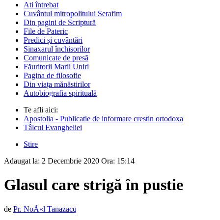
Ati întrebat
Cuvântul mitropolitului Serafim
Din pagini de Scriptură
File de Pateric
Predici și cuvântări
Sinaxarul închisorilor
Comunicate de presă
Făuritorii Marii Uniri
Pagina de filosofie
Din viața mănăstirilor
Autobiografia spirituală
Te afli aici:
Apostolia - Publicatie de informare crestin ortodoxa
Tâlcul Evangheliei
Stire
Adaugat la:
2 Decembrie 2020
Ora:
15:14
Glasul care strigă în pustie
de
Pr. NoÃ«l Tanazacq