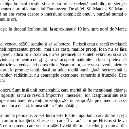
ruchipa botezul creștin și care era prin excelență simbolic, nu ștergea
ma pentru a primi iertarea lui Dumnezeu. De altfel, Sf. Matei și Sf. Marcu
d că nu era vorba despre o imersiune completă: omul
, purtând numai o
15
multe ori.
ăsește în dreptul Ierihonului, la aproximativ 10 km. spre nord de Marea
hei veneau săâ€‘l asculte și să se boteze. Fariseii erau o sectă evreiască
heii reprezentau preoții, mai ales casta marilor preoți. Ioan nu se lăsa
ere”, adică fii ai Satanei, nu vă prefaceți că sunteți evlavioși și că vă
inte aspre pentru ei: „[...] nu vă acoperiți patimile cu falsul pretext că
mbrozie va vedea aici convertirea Neamurilor, care vor deveni „pietrele
gătorul le promite iadul, dacă nu aduc roadă bună: „iată, securea stă la
nilor, rădăcinile, nu aparențele exterioare, ramurile și frunzele. Este
uh.
voitori. Sunt însă unii remarcabili, care merită să fie menționați chiar și
rigoriști, și nu se revoltă împotriva „meseriei” lor. Răspunsul său este
rupele auxiliare, deveniți prozeliți): „Să nu asupriÅ£i pe nimeni, nici să
el în epoca de azi, lumea sâ€‘ar îmbunătăți…
n anumite perioade. Acest lucru este foarte important, căci dintre acești
onform tradiției). El este cel care Îl va arăta lor pe Hristos și le va
că erau oameni care veneau săâ€‘l vadă din tot Israelul (nu numai din