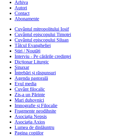
Arhiva
Autori
Contact
Abonamente
Cuvântul mitropolitului Iosif
Cuvântul episcopului Timotei
Cuvântul episcopului Siluan
Tâlcul Evangheliei
Știri / Noutăți
Interviu - Pe cărările credinței
Dicționar Liturgic
Sinaxar
Întrebări și răspunsuri
Agenda pastorală
Evul media
Cuvânt filocalic
Zis-a un Părinte
Mari duhovnici
Imnografie și Filocalie
Fragmente neodihnite
Asociația Nepsis
Asociația Axios
Lumea de dinlăuntru
Pagina copiilor