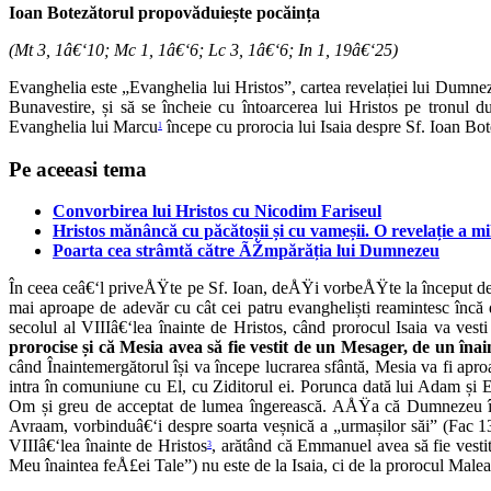
Ioan Botezătorul propovăduiește pocăința
(Mt 3, 1â€‘10; Mc 1, 1â€‘6; Lc 3, 1â€‘6; In 1, 19â€‘25)
Evanghelia este „Evanghelia lui Hristos”, cartea revelației lui Dumnez
Bunavestire, și să se încheie cu întoarcerea lui Hristos pe tronul d
Evanghelia lui Marcu
începe cu prorocia lui Isaia despre Sf. Ioan Bot
1
Pe aceeasi tema
Convorbirea lui Hristos cu Nicodim Fariseul
Hristos mănâncă cu păcătoșii și cu vameșii. O revelație a mi
Poarta cea strâmtă către ÃŽmpărăția lui Dumnezeu
În ceea ceâ€‘l priveÅŸte pe Sf. Ioan, deÅŸi vorbeÅŸte la început despr
mai aproape de adevăr cu cât cei patru evangheliști reamintesc încă 
secolul al VIIIâ€‘lea înainte de Hristos, când prorocul Isaia va vest
prorocise și că Mesia avea să fie vestit de un Mesager, de un îna
când Înaintemergătorul își va începe lucrarea sfântă, Mesia va fi apro
intra în comuniune cu El, cu Ziditorul ei. Porunca dată lui Adam și 
Om și greu de acceptat de lumea îngerească. AÅŸa că Dumnezeu îi va
Avraam, vorbinduâ€‘i despre soarta veșnică a „urmașilor săi” (Fac 13,
VIIIâ€‘lea înainte de Hristos
, arătând că Emmanuel avea să fie vestit
3
Meu înaintea feÅ£ei Tale”) nu este de la Isaia, ci de la prorocul Malea