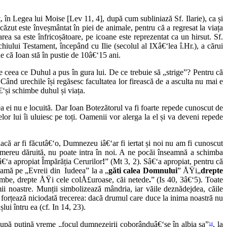
t, în Legea lui Moise [Lev 11, 4], după cum subliniază Sf. Ilarie), ca și
zut este înveșmântat în piei de animale, pentru că a regresat la viața
area sa este înfricoșătoare, pe icoane este reprezentat ca un hirsut. Sf.
chiului Testament, începând cu Ilie (secolul al IXâ€‘lea î.Hr.), a cărui
că Ioan stă în pustie de 10â€‘15 ani.
ne ceea ce Duhul a pus în gura lui. De ce trebuie să „strige”? Pentru că
nd urechile își regăsesc facultatea lor firească de a asculta nu mai e
€‘și schimbe duhul și viața.
rea ei nu e locuită. Dar Ioan Botezătorul va fi foarte repede cunoscut de
telor lui îi uluiesc pe toți. Oamenii vor alerga la el și va deveni repede
acă ar fi făcutâ€‘o, Dumnezeu iâ€‘ar fi iertat și noi nu am fi cunoscut
 mereu dăruită, nu poate intra în noi. A ne pocăi înseamnă a schimba
â€‘a apropiat Împărăția Cerurilor
!
” (Mt 3, 2). Sâ€‘a apropiat, pentru că
heamă pe „Evreii din Iudeea” la a „
găti calea Domnului
” ÅŸi„
drepte
âmbe, drepte ÅŸi cele colÅ£uroase, căi netede
.
” (Is 40, 3â€‘5). Toate
ii noastre. Munții simbolizează mândria, iar văile deznădejdea, căile
forțează niciodată trecerea: dacă drumul care duce la inima noastră nu
lui întru ea (cf
.
In 14, 23).
după puțină vreme „focul dumnezeirii coborânduâ€‘se în albia sa”
, la
14