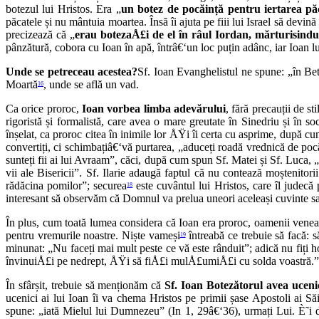
botezul lui Hristos. Era „
un botez de pocăință pentru iertarea pă
păcatele și nu mântuia moartea. Însă îi ajuta pe fiii lui Israel să devin
precizează că „
erau botezaÅ£i de el în râul Iordan, mărturisind
pânzătură, cobora cu Ioan în apă, întrâ€‘un loc puțin adânc, iar Ioan l
Unde se petreceau acestea?
Sf. Ioan Evanghelistul ne spune: „în Bet
Moartă
, unde se află un vad.
16
Ca orice proroc,
Ioan vorbea limba adevărului
, fără precauții de s
rigoristă și formalistă, care avea o mare greutate în Sinedriu și în so
înșelat, ca proroc citea în inimile lor ÅŸi îi certa cu asprime, după cu
convertiți, ci schimbațiâ€‘vă purtarea, „aduceți roadă vrednică de poc
sunteți fii ai lui Avraam”, căci, după cum spun Sf. Matei și Sf. Luca,
vii ale Bisericii”. Sf. Ilarie adaugă faptul că nu contează moștenitori
rădăcina pomilor”; securea
este cuvântul lui Hristos, care îl judecă
18
interesant să observăm că Domnul va prelua uneori aceleași cuvinte sau
În plus, cum toată lumea considera că Ioan era proroc, oamenii vene
pentru vremurile noastre. Niște vameși
întreabă ce trebuie să facă: s
19
minunat: „Nu faceți mai mult peste ce vă este rânduit”; adică nu fiți hoț
învinuiÅ£i pe nedrept, ÅŸi să fiÅ£i mulÅ£umiÅ£i cu solda voastră.”. Ce
În sfârșit, trebuie să menționăm că
Sf. Ioan Botezătorul avea uceni
ucenici ai lui Ioan îi va chema Hristos pe primii șase Apostoli ai Săi
spune: „iată Mielul lui Dumnezeu” (In 1, 29â€‘36), urmați Lui. È˜i d