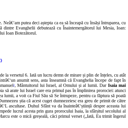
e. Neâ€‘am putea deci aștepta ca ea să înceapă cu însăși întruparea, cu
ouă dintre Evanghelii debutează cu Înaintemergătorul lui Mesia, Ioan:
lui Ioan Botezătorul.
2)
la versetul 6. Iată un lucru demn de mirare și plin de înțeles, cu atât
 Întrâ€‘un anumit sens, asta înseamnă că Evanghelia începe de fapt în
Emmanuel
, Mântuitorul lui Israel, al Omului și al lumii. Dar
Isaia mai
2
a să arate lui Israel care era primul pas în împlinirea prorociei: atunci
a lumii, a voit ca Fiul Său să Se întrupeze, pentru ca făptura să poată
 Dumnezeu știa că acest cuget dumnezeiesc era greu de primit de către
L ascultase. Duhul Sfânt va da înainteâ€‘știință despre aceasta lui
de lucrul acesta prin gura prorocului Isaia, la sfârșitul secolului al
rcu este o mică greșeală, căci primul verset („Iată, Eu trimit îngerul