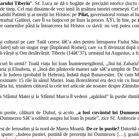
zarului Tiberiu
”. Sf. Luca ne dă o bogăție de precizări istorice (lucr
timp, Cel mai dinainte de veci intră în țesătura istoriei omenești. Cel fă
abilii Patimii și ai morții lui Hristos: pe
Pilat,
guvernatorul roman al Iude
tetrarhul Galileei, care Îl va batjocori pe Iisus la proces ÅŸi, în fine, pe
 oamenilor până la întoarcerea lui Hristos cu slavă: nu veți putea conte
 cultural pe care Tatăl ceresc lâ€‘a ales pentru întruparea Fiului Său,
Iafet] sub un singur rege [împăratul Romei], care va fi divinizat după m
ârșit și Om desărvârșit. Tiberiu (14â€‘37), urmașul lui Augustus, a f
acuri în urmă? Toată viața lui Ioan Înaintemergătorul, „fiul lui Zahari
Zaharia și Elisabeta, și „încă din pântecele mamei sale sâ€‘a umplut de 
e în Iudeea (probabil în Hebron), îndată după Bunavestire. De cum Maria
proximativ 15 zile în sânul Mariei. Ioan Botezătorul era deci văr cu Iis
ăria lui, trimitem cititorul la cele trei articole ale noastre despre Zămisl
 la Sfântul Matei și la Sfântul Marcu îl vedem „apărând” în pustie dintr
n pustie, călăuzit de Duhul, și acolo „
a fost cuvântul lui Dumneze
i Dumnezeu Sâ€‘a odihnit asupra lui Ioan în psutie”, zice Sf. Ambrozie
a est de Ierusalim și la nord de Marea Moartă.
De ce în pustie?
Datorită c
spune: „Iudeea pustiei, pustiită de prezența lui Dumnezeu […], goală 