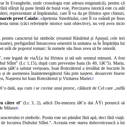
u rar în Evanghelie, unde cronologia este adesea enigmatică), pentru că
ră sfârșit își pune limită de bună voie. Precizarea istorică este cu atât
ei, reprezentant al împăratului, care Îl va da pe Hristos spre chinuri,
marele preot Caiafa
, căpetenia Sinedriului, care Îl va osândi pe Iisus
6
sta nimic (căci referințele istorice sunt obiective), nu veți avea nicio
 pentru caracterul lui simbolic (reunind Răsăritul și Apusul, cele trei
oarte), prefigurând întoarcerea omenirii la unitatea sa în Împărăția lui
ost urât de poporul roman
; în numele său Iisus avea să fie omorât.
7
a”, este legată de viaÅ£a lui Hristos și stă sub semnul minunii. A fost
Duhul Sfânt” (Lc 1,15), după cum prevestise Isaia (Is 49, 1â€‘5). Maria,
 șiâ€‘a salutat verișoara, Ioan Botezătorul a tresăltat de bucurie în
us și de asemenea înaintemergătorul Său prin naștere, deoarcere fusese
irea, Nașterea lui Ioan Botezătorul și Vizitarea Mariei.
8
â€‘o dată, așa cum i se cuvine unui proroc, călăuzit de Cel care „suflă
u către el
” (Lc 3, 2), adică Du-mnezeu iâ€‘a dat ÅŸi poruncă să
 de Milano
.
9
aracterului ei simbolic. Pustia este un pământ fără apă, deci fără viață.
de locuirea Duhului Sfânt.”. Aceasta este starea duhovnicească a lui