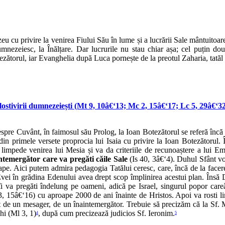
eu cu privire la venirea Fiului Său în lume și a lucrării Sale mântuitoar
umnezeiesc, la Înălțare. Dar lucrurile nu stau chiar așa; cel puțin d
ezătorul, iar Evanghelia după Luca pornește de la preotul Zaharia, tatăl 
lostivirii dumnezeiești (Mt 9, 10â€‘13; Mc 2, 15â€‘17; Lc 5, 29â€‘3
e Cuvânt, în faimosul său Prolog, la Ioan Botezătorul se referă încă de 
din primele versete proprocia lui Isaia cu privire la Ioan Botezătorul.
i limpede venirea lui Mesia și va da criteriile de recunoaștere a lui 
intemergător care va pregăti căile Sale
(Is 40, 3â€‘4). Duhul Sfânt voi
ape. Aici putem admira pedagogia Tatălui ceresc, care, încă de la facere
Evei în grădina Edenului avea drept scop împlinirea acestui plan. Însă
 pregăti îndelung pe oameni, adică pe Israel, singurul popor careâ€‘
 15â€‘16) cu aproape 2000 de ani înainte de Hristos. Apoi va rosti limpe
 de un mesager, de un înaintemergător. Trebuie să precizăm că la Sf. Ma
hi (Ml 3, 1)
, după cum precizează judicios Sf. Ieronim.
4
5