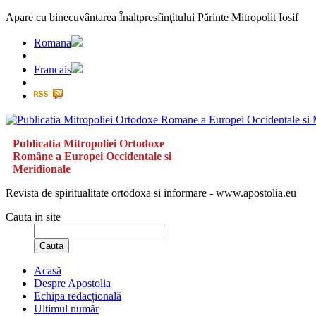
Apare cu binecuvântarea Înaltpresfinţitului Părinte Mitropolit Iosif
Romana
Francais
Publicatia Mitropoliei Ortodoxe
Române a Europei Occidentale si
Meridionale
Revista de spiritualitate ortodoxa si informare - www.apostolia.eu
Cauta in site
Cauta
Acasă
Despre Apostolia
Echipa redacțională
Ultimul număr