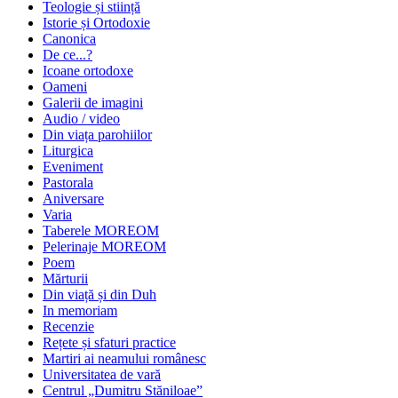
Teologie și stiință
Istorie și Ortodoxie
Canonica
De ce...?
Icoane ortodoxe
Oameni
Galerii de imagini
Audio / video
Din viața parohiilor
Liturgica
Eveniment
Pastorala
Aniversare
Varia
Taberele MOREOM
Pelerinaje MOREOM
Poem
Mărturii
Din viață și din Duh
In memoriam
Recenzie
Rețete și sfaturi practice
Martiri ai neamului românesc
Universitatea de vară
Centrul „Dumitru Stăniloae”