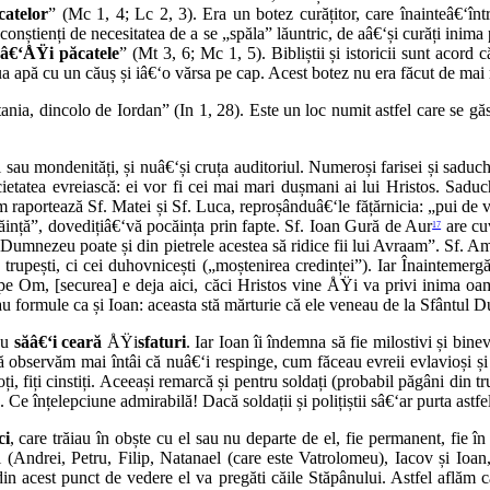
catelor
” (Mc 1, 4; Lc 2, 3). Era un botez curățitor, care înainteâ€‘înt
ă conștienți de necesitatea de a se „spăla” lăuntric, de aâ€‘și curăți ini
uâ€‘ÅŸi păcatele
” (Mt 3, 6; Mc 1, 5). Bibliștii și istoricii sunt acor
ua apă cu un căuș și iâ€‘o vărsa pe cap. Acest botez nu era făcut de mai 
ania, dincolo de Iordan” (In 1, 28). Este un loc numit astfel care se g
til sau mondenități, și nuâ€‘și cruța auditoriul. Numeroși farisei și saduc
cietatea evreiască: ei vor fi cei mai mari dușmani ai lui Hristos. Saduc
m raportează Sf. Matei și Sf. Luca, reproșânduâ€‘le fățărnicia: „pui de vip
ăință”, dovedițiâ€‘vă pocăința prin fapte. Sf. Ioan Gură de Aur
are cuv
17
 „Dumnezeu poate și din pietrele acestea să ridice fii lui Avraam”. Sf. A
i trupești, ci cei duhovnicești („moștenirea credinței”). Iar Înaintemer
 pe Om, [securea] e deja aici, căci Hristos vine ÅŸi va privi inima oame
 formule ca și Ioan: aceasta stă mărturie că ele veneau de la Sfântul D
au
săâ€‘i ceară
ÅŸi
sfaturi
. Iar Ioan îi îndemna să fie milostivi și bine
ă observăm mai întâi că nuâ€‘i respinge, cum făceau evreii evlavioși și 
i, fiți cinstiți. Aceeași remarcă și pentru soldați (probabil păgâni din t
 înțelepciune admirabilă! Dacă soldații și polițiștii sâ€‘ar purta astf
ci
, care trăiau în obște cu el sau nu departe de el, fie permanent, fie î
 (Andrei, Petru, Filip, Natanael (care este Vatrolomeu), Iacov și Ioan, c
in acest punct de vedere el va pregăti căile Stăpânului. Astfel aflăm 