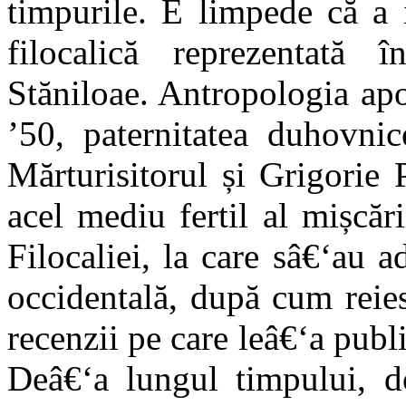
timpurile. E limpede că a i
filocalică reprezentată 
Stăniloae. Antropologia apof
’50, paternitatea duhovnic
Mărturisitorul și Grigorie 
acel mediu fertil al mișcăr
Filocaliei, la care sâ€‘au a
occidentală, după cum reie
recenzii pe care leâ€‘a publ
Deâ€‘a lungul timpului, do