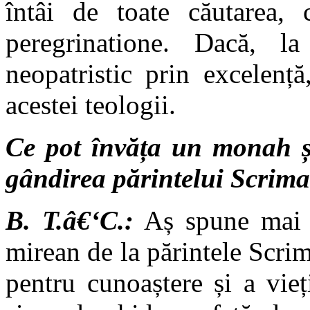
întâi de toate căutarea, c
peregrinatione. Dacă, la
neopatristic prin excelenț
acestei teologii.
Ce pot învăța un monah și
gândirea părintelui Scrim
B. T.â€‘C.:
Aș spune mai î
mirean de la părintele Scrim
pentru cunoaștere și a vieț