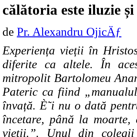
călătoria este iluzie ș
de
Pr. Alexandru OjicÄƒ
Experiența vieții în Hrist
diferite ca altele. În ac
mitropolit Bartolomeu Ana
Pateric ca fiind „manualul
învață. È˜i nu o dată pentr
încetare, până la moarte, 
vieții.”. Unul din colegii