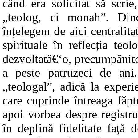
când era solicitat să scri
„teolog, ci monah”. Din
înțelegem de aici centralita
spirituale în reflecția teo
dezvoltatâ€‘o, precumpănito
a peste patruzeci de ani.
„teologal”, adică la exper
care cuprinde întreaga făpt
apoi vorbea despre registru
în deplină fidelitate față 