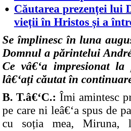
Căutarea prezenței lui 
vieții în Hristos și a în
Se împlinesc în luna augus
Domnul a părintelui André
Ce vâ€‘a impresionat la 
lâ€‘ați căutat în continua
B. T.â€‘C.:
Îmi amintesc pri
pe care ni leâ€‘a spus de pa
cu soția mea, Miruna, 