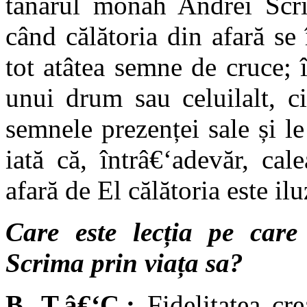
tânărul monah Andrei Scri
când călătoria din afară se î
tot atâtea semne de cruce; 
unui drum sau celuilalt, c
semnele prezenței sale și le
iată că, întrâ€‘adevăr, ca
afară de El călătoria este ilu
Care este lecția pe car
Scrima prin viața sa?
B. T.â€‘C.:
Fidelitatea crea