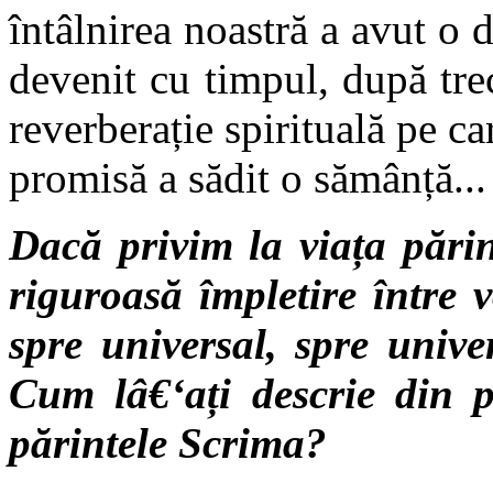
întâlnirea noastră a avut o 
devenit cu timpul, după tr
reverberație spirituală pe c
promisă a sădit o sămânță...
Dacă privim la viața pări
riguroasă împletire între 
spre universal, spre univer
Cum lâ€‘ați descrie din 
părintele Scrima?