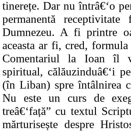
tinerețe. Dar nu întrâ€‘o per
permanentă receptivitate 
Dumnezeu. A fi printre oa
aceasta ar fi, cred, formula
Comentariul la Ioan îl 
spiritual, călăuzinduâ€‘i 
(în Liban) spre întâlnirea 
Nu este un curs de exege
treâ€‘față” cu textul Scri
mărturisește despre Hristo