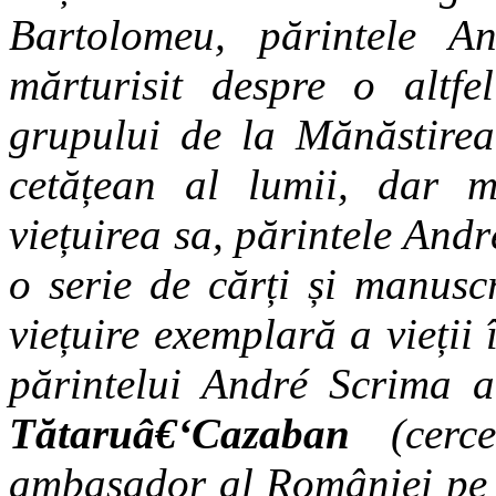
Bartolomeu, părintele A
mărturisit despre o altf
grupului de la Mănăstirea
cetățean al lumii, dar mă
viețuirea sa, părintele And
o serie de cărți și manusc
viețuire exemplară a vieții
părintelui André Scrima 
Tătaruâ€‘Cazaban
(cercet
ambasador al României pe 