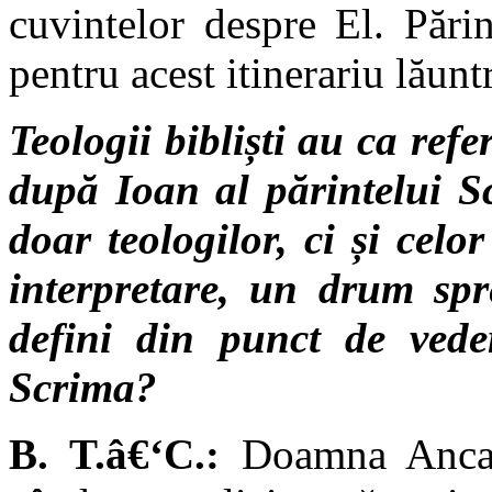
cuvintelor despre El. Pări
pentru acest itinerariu lăuntr
Teologii bibliști au ca re
după Ioan al părintelui S
doar teologilor, ci și cel
interpretare, un drum sp
defini din punct de vede
Scrima?
B. T.â€‘C.:
Doamna Anca V