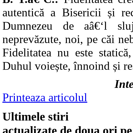
autentică a Bisericii și r
Dumnezeu de aâ€‘l sluj
neprevăzute, noi, pe căi nebă
Fidelitatea nu este static
Duhul voiește, înnoind și r
Int
Printeaza articolul
Ultimele stiri
actualizate de doua ori p