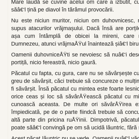
Mare laudă se cuvine acelui om care a izbutit, c
săâ€‘l țină pe diavol în tărâmul provocării.
Nu este niciun muritor, niciun om duhovnicesc, n
supus atacurilor vrăjmașului. Dacă însă are porțil
așa cum întâmplă de obicei la mireni, care 
Dumnezeu, atunci vrăjmaÅŸul înaintează șiâ€‘l biru
Oamenii duhovniceÅŸti se nevoiesc să nuâ€‘i desc
portiță, nicio fereastră, nicio gaură.
Păcatul cu fapta, cu gura, care nu se săvârșește cu
greu de săvârșit, căci trebuie să concureze o mulți
fi săvârșit. Însă păcatul cu mintea este foarte lesn
orice ceas și loc să săvârÅŸească păcatul cu mi
cunoască aceasta. De multe ori săvârÅŸirea ex
împiedicată, pe de o parte fiindcă trebuie să concu
altă parte din pricina ruÅŸinii. Dimpotrivă, păcatul
poate săâ€‘l convingă pe om să ucidă lăuntric, fără
Acest păcat lăuntric nu se vede. Oamenii nuâ€‘l vă