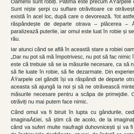
Oamenii sunt robiți. Patima este precum ÅŸarpele c
Sunt niște șerpi cu suflare otrăvitoare ce otrăveș
există în acel loc, după care o devorează. Tot astf
răspândește de departe otrava – plăcerea – Å
paralizează puterile, iar omul este luat în robie și s
rău.
Iar atunci când se află în această stare a robiei oa
„Dar nu pot să mă împotrivesc, nu pot să fac nimic 
este că trebuie să se ia măsurile necesare, ca să 
să fie luate în robie, să fie dezarmate. Din experie
ÅŸarpele cel gândit își va răspândi de departe otr
aceasta să ajungă la noi și să ne otrăvească minte
măsurile necesare pentru a scăpa de primejdie. 
otrăviți nu mai putem face nimic.
Când omul va fi biruit în lupta cu gândurile, ced
imaginaÅ£iei, să știm că de acolo, de la imaginați
când va suferi multe naufragii duhovnicești și va fi