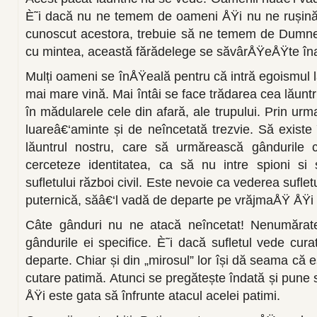
È˜i dacă nu ne temem de oameni ÅŸi nu ne rușină
cunoscut acestora, trebuie să ne temem de Dumnez
cu mintea, această fărădelege se săvârÅŸeÅŸte îna
Mulți oameni se înÅŸeală pentru că intră egoismul l
mai mare vină. Mai întâi se face trădarea cea lăuntr
în mădularele cele din afară, ale trupului. Prin ur
luareâ€‘aminte și de neîncetată trezvie. Să existe î
lăuntrul nostru, care să urmărească gândurile 
cerceteze identitatea, ca să nu intre spioni si 
sufletului război civil. Este nevoie ca vederea sufletu
puternică, săâ€‘l vadă de departe pe vrăjmaÅŸ ÅŸi 
Câte gânduri nu ne atacă neîncetat! Nenumărate
gândurile ei specifice. È˜i dacă sufletul vede cur
departe. Chiar și din „mirosul” lor își dă seama că 
cutare patimă. Atunci se pregătește îndată și pune s
ÅŸi este gata să înfrunte atacul acelei patimi.