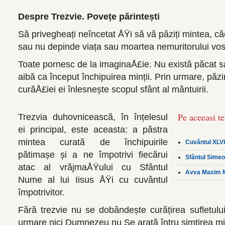
Despre Trezvie. Povețe părintești
Să privegheați neîncetat ÅŸi să vă păziți mintea, că
sau nu depinde viața sau moartea nemuritorului vost
Toate pornesc de la imaginaÅ£ie. Nu există păcat sa
aibă ca început închipuirea minții. Prin urmare, păz
curăÅ£iei ei înlesnește scopul sfânt al mântuirii.
Pe aceeasi t
Trezvia duhovnicească, în înțelesul
ei principal, este aceasta: a păstra
mintea curată de închipuirile
Cuvântul XLVII
pătimașe și a ne împotrivi fiecărui
Sfântul Simeo
atac al vrăjmaÅŸului cu Sfântul
Avva Maxim Ma
Nume al lui Iisus ÅŸi cu cuvântul
împotrivitor.
Fără trezvie nu se dobândește curățirea sufletului
urmare nici Dumnezeu nu Se arată întru simțirea min