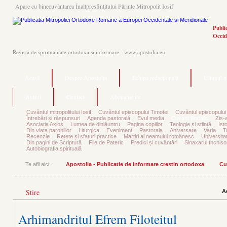
Apare cu binecuvântarea Înaltpresfinţitului Părinte Mitropolit Iosif
Publi
Occid
Revista de spiritualitate ortodoxa si informare - www.apostolia.eu
Acasă
Despre Apostolia
Echipa redacțională
Ultimul 
Autori
Contact
Abonamente
Cuvântul mitropolitului Iosif
Cuvântul episcopului Timotei
Cuvântul episcopului
Întrebări și răspunsuri
Agenda pastorală
Evul media
Cuvânt filocalic
Zis-
Asociația Axios
Lumea de dinlăuntru
Pagina copiilor
Teologie și stiință
Ist
Din viața parohiilor
Liturgica
Eveniment
Pastorala
Aniversare
Varia
T
Recenzie
Rețete și sfaturi practice
Martiri ai neamului românesc
Universita
Din pagini de Scriptură
File de Pateric
Predici și cuvântări
Sinaxarul închisor
Autobiografia spirituală
Te afli aici:
Apostolia - Publicatie de informare crestin ortodoxa
Cu
Stire
A
Arhimandritul Efrem Filoteitul