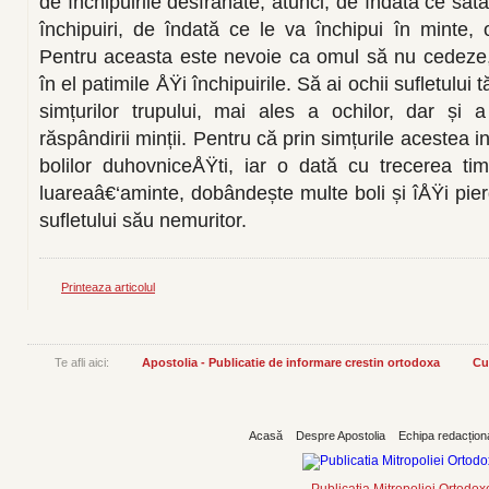
de închipuirile desfrânate, atunci, de îndată ce sat
închipuiri, de îndată ce le va închipui în minte, 
Pentru aceasta este nevoie ca omul să nu cedeze,
în el patimile ÅŸi închipuirile. Să ai ochii sufletulu
simțurilor trupului, mai ales a ochilor, dar și a
răspândirii minții. Pentru că prin simțurile acestea int
bolilor duhovniceÅŸti, iar o dată cu trecerea timp
luareaâ€‘aminte, dobândește multe boli și îÅŸi pie
sufletului său nemuritor.
Printeaza articolul
Te afli aici:
Apostolia - Publicatie de informare crestin ortodoxa
Cu
Acasă
Despre Apostolia
Echipa redacțion