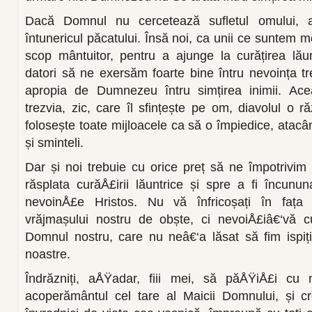
Dacă Domnul nu cercetează sufletul omului, 
întunericul păcatului. Însă noi, ca unii ce suntem mo
scop mântuitor, pentru a ajunge la curățirea lău
datori să ne exersăm foarte bine întru nevoința tr
apropia de Dumnezeu întru simțirea inimii. Acea
trezvia, zic, care îl sfințește pe om, diavolul o r
folosește toate mijloacele ca să o împiedice, atacân
și sminteli.
Dar și noi trebuie cu orice preț să ne împotrivim 
răsplata curăÅ£irii lăuntrice și spre a fi încunun
nevoinÅ£e Hristos. Nu vă înfricoșați în fața a
vrăjmașului nostru de obște, ci nevoiÅ£iâ€‘vă 
Domnul nostru, care nu neâ€‘a lăsat să fim ispiț
noastre.
Îndrăzniți, aÅŸadar, fiii mei, să păÅŸiÅ£i cu
acoperământul cel tare al Maicii Domnului, și 