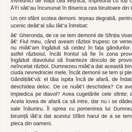
învrednici de viața cea veșnică, împreună cu toți 
ÅŸi sâ€‘au încununat în Biserica cea biruitoare din 
Un om sfânt scotea demoni. Ieșeau degrabă, pentr
ucenic deâ€‘al său lâ€‘a întrebat:
â€‘ Gheronda, de ce se tem demonii de Sfinția Voa
â€‘ Fiul meu, când aveam război trupesc ce venea
nu miâ€‘am îngăduit să cedez în fața gândurilor
astfel războiul, încât frontul să fie în zona pro
îngăduit diavolului să înainteze dincolo de prov
neîncetat război, Dumnezeu miâ€‘a dat această bine
ciuda nevredniciei mele, încât demonii se tem și pl
Gândițiâ€‘vă: el tăia ispita încă de afară, de înda
deschidea deloc. De ce nuâ€‘i deschidea? Ce avea
impiedica pe diavol? Avea cugetările cele sfinte; 
Acela lovea de afară ca să intre, dar nu i se dăde
sale înăuntru. Îl oprea cu pomenirea lui Dumne
biruință iâ€‘a dat acestui Sfânt harul de a se te
pleca din oameni.