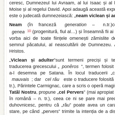
ceresc, Dumnezeul lui Avraam, al lui Isaac și al 
Moise și al regelui David. Apoi adaugă această expr
este o judecată dumnezeiască: „
neam viclean și a
Neam
(în franceză
generation –
n.tr.)c
genea
(progenitură, fiul al…) și înseamnă fii ai
10
vorba aici de toate ființele omenești zămislit
semnul păcatului, al neascultării de Dumnezeu. A
Hristos.
„
Viclean și adulter
”sunt termeni preciși și te
traducerea grecescului „
ponêros
”, termen folosit
a-l desemna pe Satana. În locul traducerii „
mauvais
; dar
cel rău
este o traducere folosită
tr.), Părintele Carmignac, care a scris o operă magi
Tatăl Nostru
, propune „
cel Pervers
” (mai apropia
în română – n. tr.), ceea ce ni se pare mai pre
duhovnicesc, pentru că „rău” poate avea un cara
stare, pe când „pervers” trimite la intenția de a d