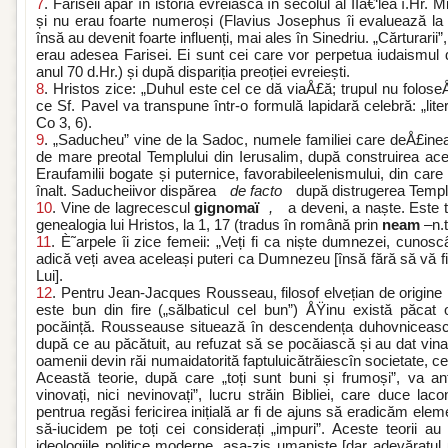
7
. Fariseii apar în istoria evreiască în secolul al IIâ€‘lea î.Hr. Mi
și nu erau foarte numeroși (Flavius Josephus îi evaluează la c
însă au devenit foarte influenți, mai ales în Sinedriu. „Cărturarii”,
erau adesea Farisei. Ei sunt cei care vor perpetua iudaismul 
anul 70 d.Hr.) și după dispariția preoției evreiești.
8
. Hristos zice: „Duhul este cel ce dă viaÅ£ă; trupul nu foloseÅ
ce Sf. Pavel va transpune într-o formulă lapidară celebră: „liter
Co 3, 6).
9
. „Saducheu” vine de la Sadoc, numele familiei care deÅ£ine
de mare preotal Templului din Ierusalim, după construirea aces
Eraufamilii bogate și puternice, favorabileelenismului, din care
înalt. Saducheiivor dispărea
de facto
după distrugerea Templul
10
. Vine de lagrecescul
gignomaï
,
a deveni, a naște. Este t
genealogia lui Hristos, la 1, 17 (tradus în română prin
neam
–n.t
11
. È˜arpele îi zice femeii: „Veți fi ca niște dumnezei, cunoscâ
adică veți avea aceleași puteri ca Dumnezeu [însă fără să vă fi
Lui].
12
. Pentru Jean-Jacques Rousseau, filosof elvețian de origine
este bun din fire („sălbaticul cel bun”) ÅŸinu există păcat 
pocăință. Rousseause situează în descendența duhovnicească
după ce au păcătuit, au refuzat să se pocăiască și au dat vina 
oamenii devin răi numaidatorită faptuluicătrăiescîn societate, ce
Această teorie, după care „toți sunt buni și frumoși”, va an
vinovați, nici nevinovați”, lucru străin Bibliei, care duce laco
pentrua regăsi fericirea inițială ar fi de ajuns să eradicăm elem
să-iucidem pe toți cei considerați „impuri”. Aceste teorii a
ideologiile politice moderne, așa-zis umaniste [dar adevărat