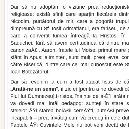
Dar să nu adoptăm o viziune prea reducționist
religioase: există sfinți care aparțin fiecăreia din
Nicodim, purtătorul de mir, care a pogorât trup
dimpreună cu Sf. Iosif Arimatianul, era fariseu, d
care a convertit lumea întreagă la Hristos. În
Saduchei, fără să avem certitudinea că dintre mari
canonizaÅ£i, Aaron, fratele lui Moise, primul mare 
sfânt în Apus; altminteri, sunt mulți preoți evrei con
către Biserică, dintre care cel mai cunoscut este Sf
Ioan Botezătorul.
Dar să revenim la cum a fost atacat Iisus de căt
„
Arată-ne un semn
”, îi zic ei [pentru a ne dovedi 
Fiul lui Dumnezeu].Hristos, înainte de a-È˜i arăt
va dovedi mai întâi pedagog: sunteți în stare 
stelelor ÅŸi starea bolÅ£ii cereÅŸti, puteÅ£i prev
incapabili – prea învățați cum vă credeți în cele du
Faptele ÅŸi Cuvintele Mele nu pot veni decât de