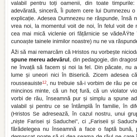
valabil pentru toți oamenii, din toate timpuril
adevărată, sinceră, Îi putem cere lui Dumnezeu 
explicație. Adesea Dumnezeu ne răspunde, însă 
vrea noi, la momentul voit de noi, în felul voit d
cea mai mică viclenie ori fățărnicie se vădeÅŸte
cunoaște tainele inimilor noastre) nu ne va răspund
Åži să mai remarcăm că Hristos nu vorbește niciod
spune mereu adevărul
, din pedagogie, din dragost
ne învață să facem și noi la fel. Din păcate, nu a
lume și uneori nici în Biserică. Zicem adesea că, 
rousseauiste
, nu trebuie să-i vorbim de rău pe ce
12
mincinos minte, că un hoț fură, că un violator 
vorbi de rău, înseamnă pur și simplu a spune ade
valabil și pentru ce se întâmplă în familie, în dif
(Hristos Se adresează, în cazul nostru, unui gr
„niște Farisei și Saduchei”, ci „Fariseii și Saduch
fărădelegea nu înseamnă a face o faptă bună, p
demascat poate să-și dea seama de răul pe care î