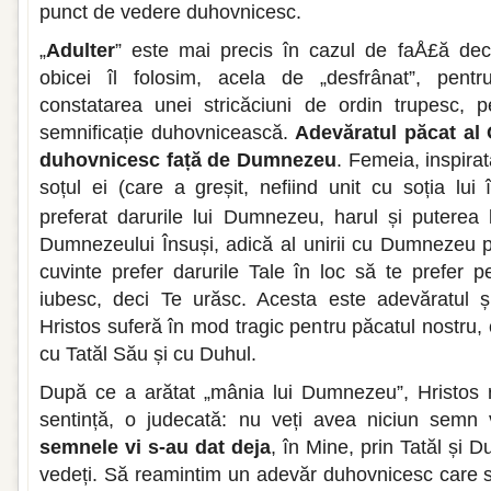
punct de vedere duhovnicesc.
„
Adulter
” este mai precis în cazul de faÅ£ă de
obicei îl folosim, acela de „desfrânat”, pent
constatarea unei stricăciuni de ordin trupesc, 
semnificație duhovnicească.
Adevăratul păcat al 
duhovnicesc față de Dumnezeu
. Femeia, inspira
soțul ei (care a greșit, nefiind unit cu soția lui
preferat darurile lui Dumnezeu, harul și putere
Dumnezeului Însuși, adică al unirii cu Dumnezeu 
cuvinte prefer darurile Tale în loc să te prefer 
iubesc, deci Te urăsc. Acesta este adevăratul și
Hristos suferă în mod tragic pentru păcatul nostr
cu Tatăl Său și cu Duhul.
După ce a arătat „mânia lui Dumnezeu”, Hristos r
sentință, o judecată: nu veți avea niciun semn
semnele vi s-au dat deja
, în Mine, prin Tatăl și D
vedeți. Să reamintim un adevăr duhovnicesc care se