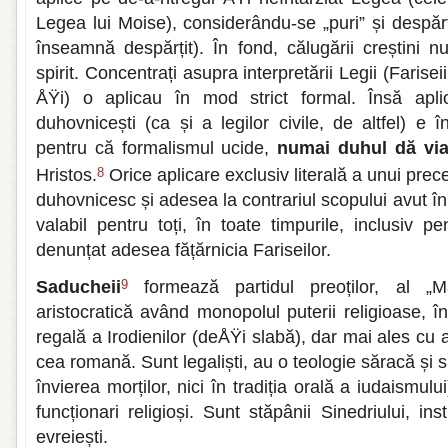
Legea lui Moise), considerându-se „puri” și despărți
înseamnă despărțit). În fond, călugării creștini 
spirit. Concentrați asupra interpretării Legii (Farisei
ÅŸi) o aplicau în mod strict formal. Însă apli
duhovnicești (ca și a legilor civile, de altfel) e î
pentru că formalismul ucide,
numai duhul dă via
Hristos.
Orice aplicare exclusiv literală a unui prec
8
duhovnicesc și adesea la contrariul scopului avut în
valabil pentru toți, în toate timpurile, inclusiv 
denunțat adesea fățărnicia Fariseilor.
Saducheii
formează partidul preoților, al „Ma
9
aristocratică având monopolul puterii religioase, 
regală a Irodienilor (deÅŸi slabă), dar mai ales cu 
cea romană. Sunt legaliști, au o teologie săracă și s
învierea morților, nici în tradiția orală a iudaismul
funcționari religioși. Sunt stăpânii Sinedriului, ins
evreiești.