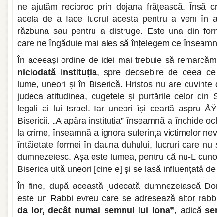
ne ajutăm reciproc prin dojana frățească. Însă cr
acela de a face lucrul acesta pentru a veni în a
răzbuna sau pentru a distruge. Este una din forme
care ne îngăduie mai ales să înțelegem ce înseamn
În aceeași ordine de idei mai trebuie să remarcă
niciodată instituția
, spre deosebire de ceea ce
lume, uneori și în Biserică. Hristos nu are cuvinte
judeca atitudinea, cugetele și purtările celor din 
legali ai lui Israel. Iar uneori își ceartă aspru ÅŸi 
Bisericii. „A apăra instituția” înseamnă a închide och
la crime, înseamnă a ignora suferința victimelor nev
întâietate formei în dauna duhului, lucruri care nu 
dumnezeiesc. Așa este lumea, pentru că nu-L cun
Biserica uită uneori [cine e] și se lasă influențată d
În fine, după această judecată dumnezeiască Do
este un Rabbi evreu care se adresează altor rabbi
da lor, decât numai semnul lui Iona”
, adică
sem