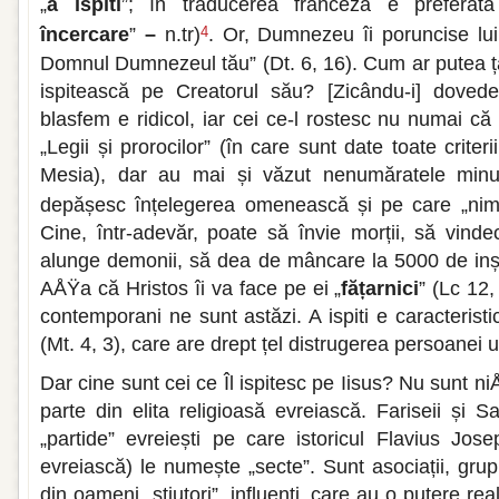
„
a ispiti
”; în traducerea franceză e preferată
încercare
”
–
n.tr)
. Or, Dumnezeu îi poruncise lui
4
Domnul Dumnezeul tău” (Dt. 6, 16). Cum ar putea ță
ispitească pe Creatorul său? [Zicându-i] dovede
blasfem e ridicol, iar cei ce-l rostesc nu numai că
„Legii și prorocilor” (în care sunt date toate criter
Mesia), dar au mai și văzut nenumăratele minun
depășesc înțelegerea omenească și pe care „nime
Cine, într-adevăr, poate să învie morții, să vindec
alunge demonii, să dea de mâncare la 5000 de inși
AÅŸa că Hristos îi va face pe ei „
fățarnici
” (Lc 12
contemporani ne sunt astăzi. A ispiti e caracteristica
(Mt. 4, 3), care are drept țel distrugerea persoanei
Dar cine sunt cei ce Îl ispitesc pe Iisus? Nu sunt n
parte din elita religioasă evreiască. Fariseii și 
„partide” evreiești pe care istoricul Flavius Jo
evreiască) le numește „secte”. Sunt asociații, grup
din oameni „știutori”, influenți, care au o putere re