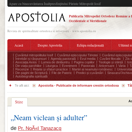
Apare cu binecuvântarea Înaltpresfinţitului Părinte Mitropolit Iosif
Publicatia Mitropoliei Ortodoxe Române a 
Occidentale si Meridionale
Revista de spiritualitate ortodoxa si informare - www.apostolia.eu
Acasă
Despre Apostolia
Echipa redacțională
Ultimul 
Cuvântul mitropolitului Iosif
Cuvântul episcopului Timotei
Cuvântul episcopului
Întrebări și răspunsuri
Agenda pastorală
Evul media
Cuvânt filocalic
Zis-
Asociația Axios
Lumea de dinlăuntru
Pagina copiilor
Teologie și stiință
Ist
Din viața parohiilor
Liturgica
Eveniment
Pastorala
Aniversare
Varia
T
Recenzie
Rețete și sfaturi practice
Martiri ai neamului românesc
Universita
Din pagini de Scriptură
File de Pateric
Predici și cuvântări
Sinaxarul închisor
Autobiografia spirituală
Te afli aici:
Apostolia - Publicatie de informare crestin ortodoxa
Tâ
Stire
Ad
„Neam viclean și adulter”
de
Pr. NoÃ«l Tanazacq