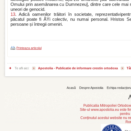
Omului prin asemănarea cu Dumnezeu], dintre care cele mai m
uneori de genocid.
13
. Adică oamenilor trăitori în societate, reprezentativipen
păcatul poate fi ÅŸi colectiv, nu numai personal. Hristos S
persoane și întregii omeniri.
Printeaza articolul
Te afli aici:
Apostolia - Publicatie de informare crestin ortodoxa
Tâ
Acasă
Despre Apostolia
Echipa redacțion
Publicatia Mitropoliei Ortodo
Site-ul www.apostolia.eu este
pentru
Conținutul acestui website nu re
Rom