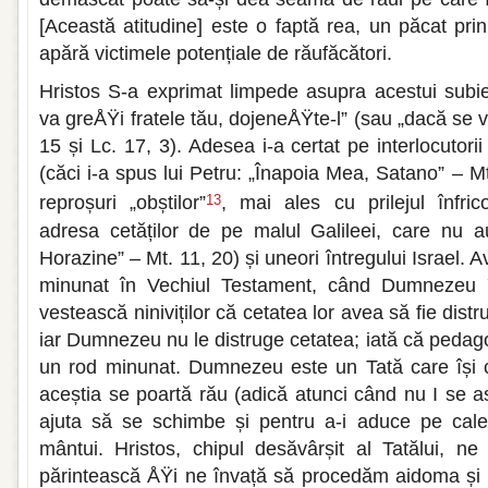
[Această atitudine] este o faptă rea, un păcat pri
apără victimele potențiale de răufăcători.
Hristos S-a exprimat limpede asupra acestui subi
va greÅŸi fratele tău, dojeneÅŸte-l” (sau „dacă se va
15 și Lc. 17, 3). Adesea i-a certat pe interlocutorii
(căci i-a spus lui Petru: „Înapoia Mea, Satano” – Mt
reproșuri „obștilor”
, mai ales cu prilejul înfric
13
adresa cetăților de pe malul Galileei, care nu au
Horazine” – Mt. 11, 20) și uneori întregului Israel.
minunat în Vechiul Testament, când Dumnezeu îl
vestească niniviților că cetatea lor avea să fie dist
iar Dumnezeu nu le distruge cetatea; iată că peda
un rod minunat. Dumnezeu este un Tată care își c
aceștia se poartă rău (adică atunci când nu I se a
ajuta să se schimbe și pentru a-i aduce pe cale
mântui. Hristos, chipul desăvârșit al Tatălui, n
părintească ÅŸi ne învață să procedăm aidoma și noi