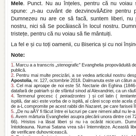
Mele
. Punct. Nu au înțeles, pentru că nu voiau 
spune: „n-au cuvânt de dezvinovăÅ£ire pentru pă
Dumnezeu nu are ce să facă, suntem liberi, nu p
nostru, nici să Se pocăiască în locul nostru. Dumn
tristețe, pentru că nu voiau să fie mântuiți.
La fel e și cu toți oamenii, cu Biserica și cu noi înșin
Note:
1
. Marcu a a transcris „stenografic” Evanghelia propovăduită d
publică.
2
. Pentru mai multe precizări, a se vedea articolul nostru desp
Apostolia
, nr. 127, octombrie 2018. Dalmanuta este un cătun af
3
. Cel mai aproape de noi este Sf. Nectarie din Eghina (1846-1
datafară de patriarh și de sfântul sinod al Alexandriei, ca un ră
4
. Termenul grecesc (
peiradzontes
) și cel latin (
tentant
ispită, dar aici este vorba de o ispită, al cărei scop este acela 
de a-L compromite pe acest rabbi din Nazaret, pe care fariseii Îl
5
. „De nu aÅŸ fi făcut între ei lucruri pe care nimeni altul nu le-a 
6
. Avem mărturia Evangheliei asupra plecării unora dintre cei 72
66). Hristos i-a lăsat liberi și nu i-a ocărât nicicum. Dum
întotdeauna. Numai Satana vrea să-i întemnițeze. Această libert
de verificare duhovnicească.