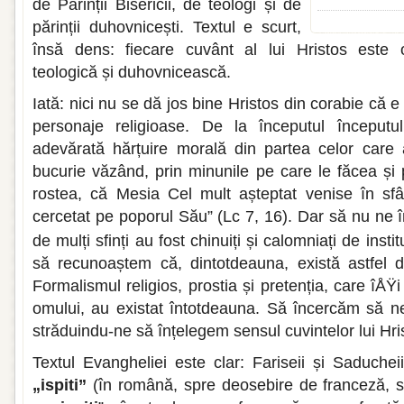
de Părinții Bisericii, de teologi și de
părinții duhovnicești. Textul e scurt,
însă dens: fiecare cuvânt al lui Hristos este 
teologică și duhovnicească.
Iată: nici nu se dă jos bine Hristos din corabie că e
personaje religioase. De la începutul începutul
adevărată hărțuire morală din partea celor care a
bucurie văzând, prin minunile pe care le făcea și 
rostea, că Mesia Cel mult așteptat venise în sf
cercetat pe poporul Său” (Lc 7, 16). Dar să nu ne
de mulți sfinți au fost chinuiți și calomniați de instit
să recunoaștem că, dintotdeauna, există astfel de
Formalismul religios, prostia și pretenția, care îÅ
omului, au existat întotdeauna. Să încercăm să n
străduindu-ne să înțelegem sensul cuvintelor lui Hri
Textul Evangheliei este clar: Fariseii și Saduchei
„ispiti”
(în română, spre deosebire de franceză, se