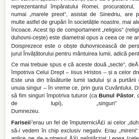
reprezentantul împăratului Romei, procuratorul, 
numai „marele preot”, asistat de Sinedriu, are p
multe astfel de grupări în societățile noastre, mai al
încoace. Acest tip de comportament „religios” (reli
duhovni-cește) este diametral opus a ceea ce ne ar
Doisprezece este o obște duhovnicească de pers
jurul Învățătorului pentru mântuirea lumii, adică pen
Ce mai trebuie spus e că aceste două „secte”, deÅ
împotriva Celui Drept – Iisus Hristos – și a celor dr
Este una din trăsăturile lumii Iadului și a purtării
unuia singur – în vreme ce, prin gura Cuvântului,
să fim singuri împotriva tuturor (ca
Bunul Păstor
, 
de lupi), „singuri
Dumnezeu
Fariseii
erau un fel de împuterniciÅ£i ai celor „duh
7
să-i vedem în chip exclusiv negativ. Erau „mireni”
aplice pe de-a-ntregul ÅŸi neîntârziat Legea (cele