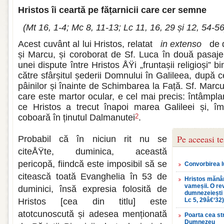
Hristos îi ceartă pe fățarnicii care cer semne
(Mt 16, 1-4; Mc 8, 11-13; Lc 11, 16, 29 și 12, 54-56
Acest cuvânt al lui Hristos, relatat
in extenso
de d
și Marcu, și coroborat de Sf. Luca în două pasaje, 
unei dispute între Hristos ÅŸi „fruntașii religioși” b
către sfârșitul șederii Domnului în Galileea, după 
pâinilor și înainte de Schimbarea la Față. Sf. Marcu
care este martor ocular, e cel mai precis: întâmpl
ce Hristos a trecut înapoi marea Galileei și, îm
coboară în ținutul Dalmanutei
.
2
Pe aceeasi t
Probabil că în niciun rit nu se
citeÅŸte, duminica, această
pericopă, fiindcă este imposibil să se
Convorbirea l
citească toată Evanghelia în 53 de
Hristos mănân
vameșii. O rev
duminici, însă expresia folosită de
dumnezeiești 
Hristos [cea din titlu] este
Lc 5, 29â€‘32)
atotcunoscută și adesea menționată
Poarta cea st
Dumnezeu