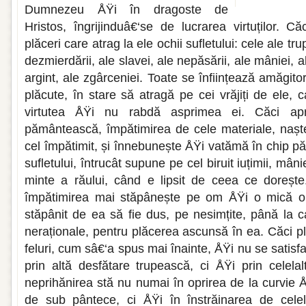
Dumnezeu ÅŸi în dragoste de
Hristos, îngrijinduâ€‘se de lucrarea virtuților. 
plăceri care atrag la ele ochii sufletului: cele ale tru
dezmierdării, ale slavei, ale nepăsării, ale mâniei, ale
argint, ale zgârceniei. Toate se înființează amăgitor
plăcute, în stare să atragă pe cei vrăjiți de ele,
virtutea ÅŸi nu rabdă asprimea ei. Căci apr
pământească, împătimirea de cele materiale, naște
cel împătimit, și înnebunește ÅŸi vatămă în chip pă
sufletului, întrucât supune pe cel biruit iuțimii, mâniei
minte a răului, când e lipsit de ceea ce doreșt
împătimirea mai stăpânește pe om ÅŸi o mică obi
stăpânit de ea să fie dus, pe nesimțite, până la c
neraționale, pentru plăcerea ascunsă în ea. Căci p
feluri, cum sâ€‘a spus mai înainte, ÅŸi nu se satisf
prin altă desfătare trupească, ci ÅŸi prin celela
neprihănirea stă nu numai în oprirea de la curvie ÅŸ
de sub pântece, ci ÅŸi în înstrăinarea de celel