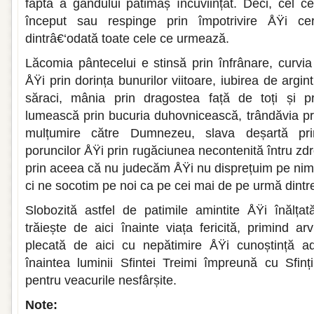
faptă a gândului pătimaș încuviințat. Deci, cel c
început sau respinge prin împotrivire ÅŸi ce
dintrâ€‘odată toate cele ce urmează.
Lăcomia pântecelui e stinsă prin înfrânare, curvi
ÅŸi prin dorința bunurilor viitoare, iubirea de argi
săraci, mânia prin dragostea față de toți și pri
lumească prin bucuria duhovnicească, trândăvia pri
mulțumire către Dumnezeu, slava deșartă pr
poruncilor ÅŸi prin rugăciunea necontenită întru zdr
prin aceea că nu judecăm ÅŸi nu disprețuim pe nime
ci ne socotim pe noi ca pe cei mai de pe urmă dintre 
Slobozită astfel de patimile amintite ÅŸi înălț
trăiește de aici înainte viața fericită, primind a
plecată de aici cu nepătimire ÅŸi cunoștință ad
înaintea luminii Sfintei Treimi împreună cu Sfinți
pentru veacurile nesfârșite.
Note: