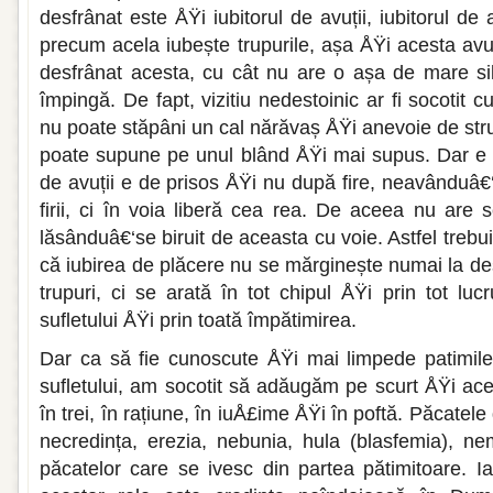
desfrânat este ÅŸi iubitorul de avuții, iubitorul de 
precum acela iubește trupurile, așa ÅŸi acesta avuț
desfrânat acesta, cu cât nu are o așa de mare silă
împingă. De fapt, vizitiu nedestoinic ar fi socotit 
nu poate stăpâni un cal nărăvaș ÅŸi anevoie de strun
poate supune pe unul blând ÅŸi mai supus. Dar e vă
de avuții e de prisos ÅŸi nu după fire, neavânduâ€‘ș
firii, ci în voia liberă cea rea. De aceea nu are 
lăsânduâ€‘se biruit de aceasta cu voie. Astfel tre
că iubirea de plăcere nu se mărginește numai la de
trupuri, ci se arată în tot chipul ÅŸi prin tot lucr
sufletului ÅŸi prin toată împătimirea.
Dar ca să fie cunoscute ÅŸi mai limpede patimile 
sufletului, am socotit să adăugăm pe scurt ÅŸi ace
în trei, în rațiune, în iuÅ£ime ÅŸi în poftă. Păcatele
necredința, erezia, nebunia, hula (blasfemia), nem
păcatelor care se ivesc din partea pătimitoare. I