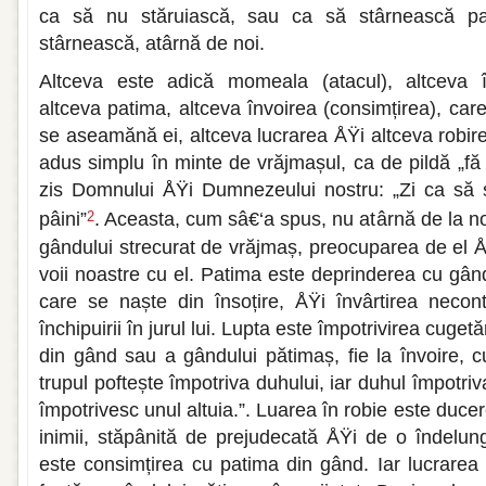
ca să nu stăruiască, sau ca să stârnească pa
stârnească, atârnă de noi.
Altceva este adică momeala (atacul), altceva în
altceva patima, altceva învoirea (consimțirea), ca
se aseamănă ei, altceva lucrarea ÅŸi altceva robi
adus simplu în minte de vrăjmașul, ca de pildă „fă
zis Domnului ÅŸi Dumnezeului nostru: „Zi ca să s
pâini”
. Aceasta, cum sâ€‘a spus, nu atârnă de la noi
2
gândului strecurat de vrăjmaș, preocuparea de el Å
voii noastre cu el. Patima este deprinderea cu gân
care se naște din însoțire, ÅŸi învârtirea necon
închipuirii în jurul lui. Lupta este împotrivirea cugetăr
din gând sau a gândului pătimaș, fie la învoire, c
trupul poftește împotriva duhului, iar duhul împotriv
împotrivesc unul altuia.”. Luarea în robie este ducer
inimii, stăpânită de prejudecată ÅŸi de o îndelung
este consimțirea cu patima din gând. Iar lucrarea 