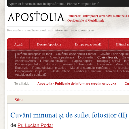
Apare cu binecuvântarea Înaltpresfinţitului Părinte Mitropolit Iosif
Publicatia Mitropoliei Ortodoxe Române a 
Occidentale si Meridionale
Revista de spiritualitate ortodoxa si informare - www.apostolia.eu
Acasă
Despre Apostolia
Echipa redacțională
Ultimul 
Cuvântul mitropolitului Iosif
Cuvântul episcopului Timotei
Cuvântul episcopului
Întrebări și răspunsuri
Agenda pastorală
Evul media
Cuvânt filocalic
Zis-
Asociația Axios
Lumea de dinlăuntru
Pagina copiilor
Teologie și stiință
Ist
Din viața parohiilor
Liturgica
Eveniment
Pastorala
Aniversare
Varia
T
Recenzie
Rețete și sfaturi practice
Martiri ai neamului românesc
Universita
Din pagini de Scriptură
File de Pateric
Predici și cuvântări
Sinaxarul închisor
Autobiografia spirituală
Te afli aici:
Apostolia - Publicatie de informare crestin ortodoxa
Cu
Stire
Cuvânt minunat și de suflet folositor (II)
de
Pr. Lucian Podar