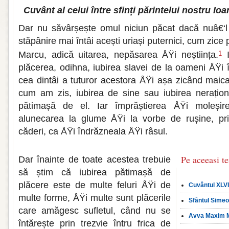
Cuvânt al celui între sfinți părintelui nostru I
Dar nu săvârșește omul niciun păcat dacă nuâ€‘l 
stăpânire mai întâi acești uriași puternici, cum zice 
Marcu, adică uitarea, nepăsarea ÅŸi neștiința.
I
1
plăcerea, odihna, iubirea slavei de la oameni ÅŸi 
cea dintâi a tuturor acestora ÅŸi așa zicând maica
cum am zis, iubirea de sine sau iubirea nerațion
pătimașă de el. Iar împrăștierea ÅŸi moleșir
alunecarea la glume ÅŸi la vorbe de rușine, pri
căderi, ca ÅŸi îndrăzneala ÅŸi râsul.
Pe aceeasi t
Dar înainte de toate acestea trebuie
să știm că iubirea pătimașă de
plăcere este de multe feluri ÅŸi de
Cuvântul XLVII
multe forme, ÅŸi multe sunt plăcerile
Sfântul Simeo
care amăgesc sufletul, când nu se
Avva Maxim Ma
întărește prin trezvie întru frica de