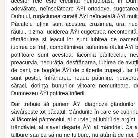
acestor rele este credința neîndoioasă în Du
adevărate, neînșelătoare ÅŸi ortodoxe, cugetarea
Duhului, rugăciunea curată ÅŸi neîncetată ÅŸi mu
Păcatele iuțimii sunt acestea: cruzimea, ura, ne
răului, pizma, uciderea ÅŸi cugetarea necontenită 
tămăduirea și leacul lor sunt iubirea de oameni
iubirea de frați, compătimirea, suferirea răului ÅŸi 
poftitoare sunt acestea: lăcomia pântecelui, nes
preacurvia, necurăția, desfrânarea, iubirea de avuți
de bani, de bogăție ÅŸi de plăcerile trupești. Iar 
sunt postul, înfrânarea, reaua pătimire, neaverea
săraci, dorința bunurilor viitoare nemuritoare, 
Dumnezeu ÅŸi poftirea înfierii.
Dar trebuie să punem ÅŸi diagnoza gândurilor 
săvârșește tot păcatul. Gândurile în care se cuprind
al lăcomiei pântecelui, al curviei, al iubirii de argint, 
trândăviei, al slavei deșarte ÅŸi al mândriei. Ca 
tulbure sau ca să nu ne tulbure, nu atârnă de noi.