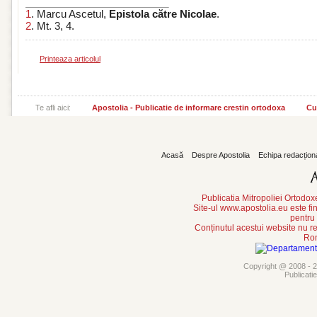
1
. Marcu Ascetul,
Epistola către Nicolae
.
2
. Mt. 3, 4.
Printeaza articolul
Te afli aici:
Apostolia - Publicatie de informare crestin ortodoxa
Cu
Acasă
Despre Apostolia
Echipa redacțion
Publicatia Mitropoliei Ortodo
Site-ul www.apostolia.eu este
pentru
Conținutul acestui website nu re
Rom
Copyright @ 2008 - 20
Publicati