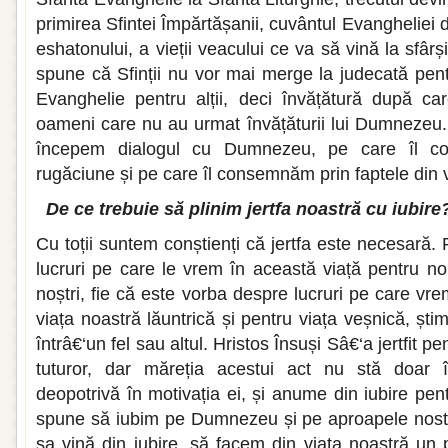
primirea Sfintei Împărtășanii, cuvântul Evangheliei 
eshatonului, a vieții veacului ce va să vină la sfârși
spune că Sfinții nu vor mai merge la judecată pent
Evanghelie pentru alții, deci învățătură după care
oameni care nu au urmat învățăturii lui Dumnezeu. 
începem dialogul cu Dumnezeu, pe care îl co
rugăciune și pe care îl consemnăm prin faptele din 
De ce trebuie să plinim jertfa noastră cu iubire
Cu toții suntem conștienți că jertfa este necesară.
lucruri pe care le vrem în această viață pentru no
noștri, fie că este vorba despre lucruri pe care v
viața noastră lăuntrică și pentru viața veșnică, ști
întrâ€‘un fel sau altul. Hristos Însuși Sâ€‘a jertfit 
tuturor, dar măreția acestui act nu stă doar în 
deopotrivă în motivația ei, și anume din iubire pent
spune să iubim pe Dumnezeu și pe aproapele nostr
sa vină din iubire, să facem din viața noastră un 