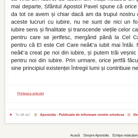
mai departe, Sfântul Apostol Pavel spune că orice
da tot ce avem și chiar dacă am da trupul nostru 
aceste lucruri cu iubire, nu ne sunt de nici un fo
iubire sens și finalitate și transcende viețile celor ca
pentru care se jertfesc, mergând până la Cel Ca
pentru că El este Cel Care neâ€‘a iubit mai întâi.
neâ€‘a creat pe noi din iubire, și putem trăi veșnic 
pentru noi din iubire. Prin urmare, orice jertfă făc
sine principiul existenței întregii lumi și contribuie n
Printeaza articolul
Te afli aici:
Apostolia - Publicatie de informare crestin ortodoxa
De 
Acasă
Despre Apostolia
Echipa redacțion