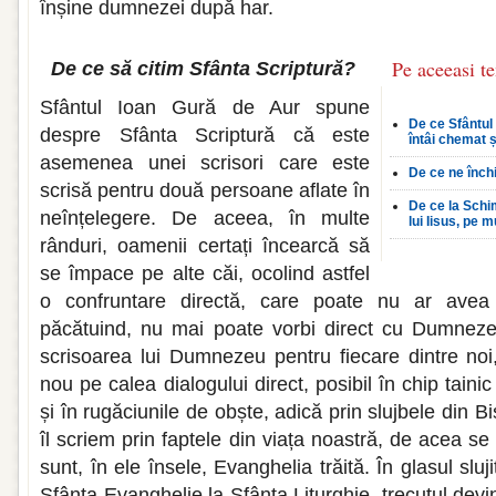
înșine dumnezei după har.
Pe aceeasi t
De ce să citim Sfânta Scriptură?
Sfântul Ioan Gură de Aur spune
De ce Sfântul
despre Sfânta Scriptură că este
întâi chemat 
asemenea unei scrisori care este
De ce ne înc
scrisă pentru două persoane aflate în
De ce la Schim
neînțelegere. De aceea, în multe
lui Iisus, pe m
rânduri, oamenii certați încearcă să
se împace pe alte căi, ocolind astfel
o confruntare directă, care poate nu ar avea 
păcătuind, nu mai poate vorbi direct cu Dumnezeu
scrisoarea lui Dumnezeu pentru fiecare dintre no
nou pe calea dialogului direct, posibil în chip taini
și în rugăciunile de obște, adică prin slujbele din 
îl scriem prin faptele din viața noastră, de acea se 
sunt, în ele însele, Evanghelia trăită. În glasul slujit
Sfânta Evanghelie la Sfânta Liturghie, trecutul devine