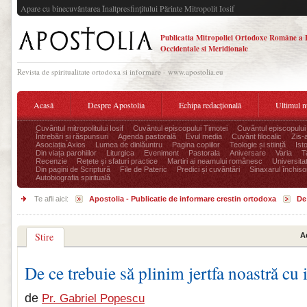
Apare cu binecuvântarea Înaltpresfinţitului Părinte Mitropolit Iosif
Publicatia Mitropoliei Ortodoxe Române a 
Occidentale si Meridionale
Revista de spiritualitate ortodoxa si informare - www.apostolia.eu
Acasă
Despre Apostolia
Echipa redacțională
Ultimul 
Cuvântul mitropolitului Iosif
Cuvântul episcopului Timotei
Cuvântul episcopului
Întrebări și răspunsuri
Agenda pastorală
Evul media
Cuvânt filocalic
Zis-
Asociația Axios
Lumea de dinlăuntru
Pagina copiilor
Teologie și stiință
Ist
Din viața parohiilor
Liturgica
Eveniment
Pastorala
Aniversare
Varia
T
Recenzie
Rețete și sfaturi practice
Martiri ai neamului românesc
Universita
Din pagini de Scriptură
File de Pateric
Predici și cuvântări
Sinaxarul închisor
Autobiografia spirituală
Te afli aici:
Apostolia - Publicatie de informare crestin ortodoxa
De 
Stire
A
De ce trebuie să plinim jertfa noastră cu 
de
Pr. Gabriel Popescu