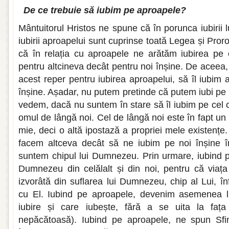
De ce trebuie să iubim pe aproapele?
Mântuitorul Hristos ne spune că în porunca iubirii
iubirii aproapelui sunt cuprinse toată Legea și Proro
că în relația cu aproapele ne arătăm iubirea pe
pentru altcineva decât pentru noi înșine. De aceea,
acest reper pentru iubirea aproapelui, să îl iubim
înșine. Așadar, nu putem pretinde că putem iubi pe
vedem, dacă nu suntem în stare să îl iubim pe cel 
omul de lângă noi. Cel de lângă noi este în fapt u
mie, deci o altă ipostază a propriei mele existențe
facem altceva decât să ne iubim pe noi înșine în 
suntem chipul lui Dumnezeu. Prin urmare, iubind p
Dumnezeu din celălalt și din noi, pentru că viața 
izvorâtă din suflarea lui Dumnezeu, chip al Lui, î
cu El. Iubind pe aproapele, devenim asemenea 
iubire și care iubește, fără a se uita la fața
nepăcătoasă). Iubind pe aproapele, ne spun Sfinț