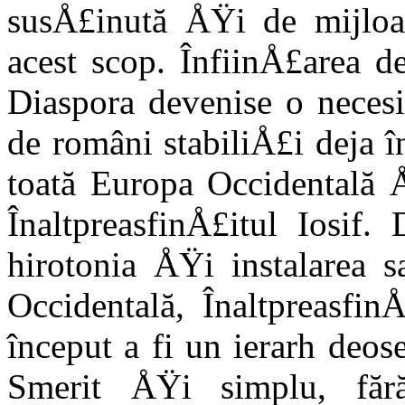
susÅ£inută ÅŸi de mijloa
acest scop. ÎnfiinÅ£area d
Diaspora devenise o necesi
de români stabiliÅ£i deja î
toată Europa Occidentală Å
ÎnaltpreasfinÅ£itul Iosif
hirotonia ÅŸi instalarea 
Occidentală, Înaltpreasfin
început a fi un ierarh deo
Smerit ÅŸi simplu, făr