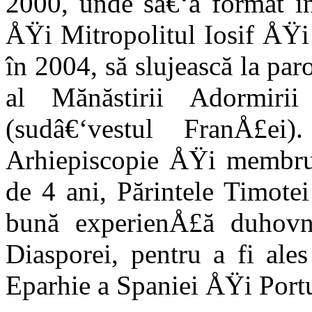
2000, unde sâ€‘a format î
ÅŸi Mitropolitul Iosif ÅŸi
în 2004, să slujească la pa
al Mănăstirii Adormiri
(sudâ€‘vestul FranÅ£ei
Arhiepiscopie ÅŸi membru 
de 4 ani, Părintele Timote
bună experienÅ£ă duhovni
Diasporei, pentru a fi ale
Eparhie a Spaniei ÅŸi Portu