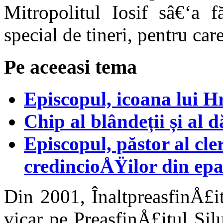
Mitropolitul Iosif sâ€‘a f
special de tineri, pentru care
Pe aceeasi tema
Episcopul, icoana lui H
Chip al blândeții și al d
Episcopul, păstor al cl
credincioÅŸilor din epa
Din 2001, ÎnaltpreasfinÅ£i
vicar pe PreasfinÅ£itul Sil