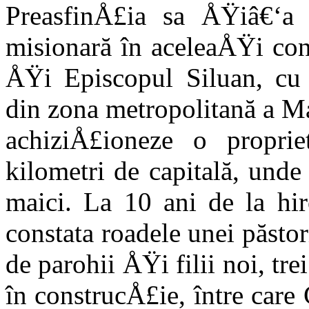
PreasfinÅ£ia sa ÅŸiâ€‘a 
misionară în aceleaÅŸi con
ÅŸi Episcopul Siluan, cu s
din zona metropolitană a M
achiziÅ£ioneze o proprie
kilometri de capitală, und
maici. La 10 ani de la hir
constata roadele unei păstor
de parohii ÅŸi filii noi, tr
în construcÅ£ie, între care