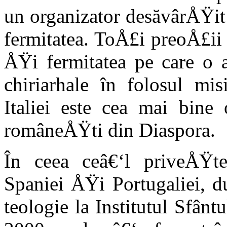
un organizator desăvârÅŸit
fermitatea. ToÅ£i preoÅ£ii 
ÅŸi fermitatea pe care o a
chiriarhale în folosul mi
Italiei este cea mai bine 
româneÅŸti din Diaspora.
În ceea ceâ€‘l priveÅŸte
Spaniei ÅŸi Portugaliei, d
teologie la Institutul Sfânt