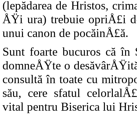
(lepădarea de Hristos, crim
ÅŸi ura) trebuie opriÅ£i 
unui canon de pocăinÅ£
Sunt foarte bucuros că în 
domneÅŸte o desăvârÅŸită a
consultă în toate cu mitropo
său, cere sfatul celorlalÅ£
vital pentru Biserica lui Hri