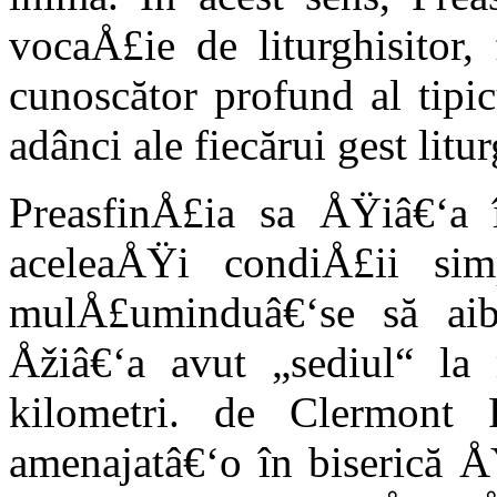
vocaÅ£ie de liturghisitor
cunoscător profund al tipic
adânci ale fiecărui gest litur
PreasfinÅ£ia sa ÅŸiâ€‘a î
aceleaÅŸi condiÅ£ii sim
mulÅ£uminduâ€‘se să aib
Åžiâ€‘a avut „sediul“ la 
kilometri. de Clermont
amenajatâ€‘o în biserică Å