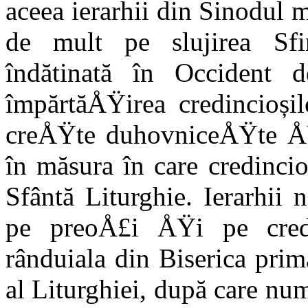
aceea ierarhii din Sinodul mi
de mult pe slujirea Sfin
îndătinată în Occident 
împărtăÅŸirea credincioșil
creÅŸte duhovniceÅŸte ÅŸ
în măsura în care credinci
Sfântă Liturghie. Ierarhii
pe preoÅ£i ÅŸi pe cre
rânduiala din Biserica pri
al Liturghiei, după care nu