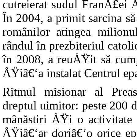
cutreierat sudul FranÅ£ei 
În 2004, a primit sarcina s
românilor atingea milionul
rândul în prezbiteriul catol
în 2008, a reuÅŸit să cum
ÅŸiâ€‘a instalat Centrul epa
Ritmul misionar al Preas
dreptul uimitor: peste 200 d
mânăstiri ÅŸi o activitate
ÅŸiâ€‘ar doriâ€‘o orice ep