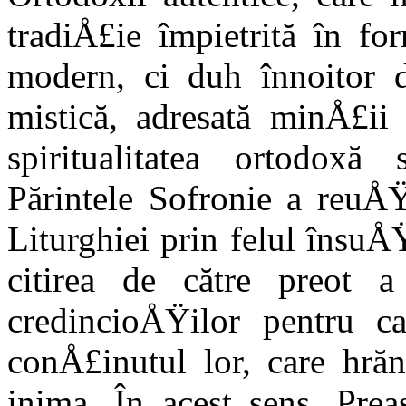
tradiÅ£ie împietrită în f
modern, ci duh înnoitor de
mistică, adresată minÅ£i
spiritualitatea ortodoxă
Părintele Sofronie a reuÅŸ
Liturghiei prin felul însuÅ
citirea de către preot a
credincioÅŸilor pentru ca
conÅ£inutul lor, care hr
inima. În acest sens, Prea