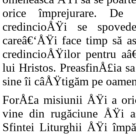
orice împrejurare. D
credincioÅŸi se spovede
careâ€‘ÅŸi face timp să as
credincioÅŸilor pentru aâ€
lui Hristos. PreasfinÅ£ia s
sine îi câÅŸtigăm pe oameni
ForÅ£a misiunii ÅŸi a oric
vine din rugăciune ÅŸi as
Sfintei Liturghii ÅŸi împă