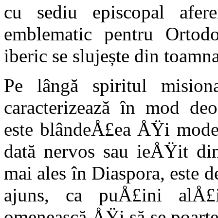
cu sediu episcopal afere
emblematic pentru Ortod
iberic se slujește din toamna
Pe lângă spiritul mision
caracterizează în mod deo
este blândeÅ£ea ÅŸi modes
dată nervos sau ieÅŸit din
mai ales în Diaspora, este d
ajuns, ca puÅ£ini alÅ£
omenească ÅŸi să se poarte