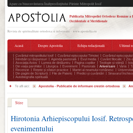
Apare cu binecuvântarea Înaltpresfinţitului Părinte Mitropolit Iosif
Publicatia Mitropoliei Ortodoxe Române a 
Occidentale si Meridionale
Revista de spiritualitate ortodoxa si informare - www.apostolia.eu
Acasă
Despre Apostolia
Echipa redacțională
Ultimul 
Cuvântul mitropolitului Iosif
Cuvântul episcopului Timotei
Cuvântul episcopului
Întrebări și răspunsuri
Agenda pastorală
Evul media
Cuvânt filocalic
Zis-
Asociația Axios
Lumea de dinlăuntru
Pagina copiilor
Teologie și stiință
Ist
Din viața parohiilor
Liturgica
Eveniment
Pastorala
Aniversare
Varia
T
Recenzie
Rețete și sfaturi practice
Martiri ai neamului românesc
Universita
Din pagini de Scriptură
File de Pateric
Predici și cuvântări
Sinaxarul închisor
Autobiografia spirituală
Te afli aici:
Apostolia - Publicatie de informare crestin ortodoxa
An
Stire
Hirotonia Arhiepiscopului Iosif. Retrosp
evenimentului