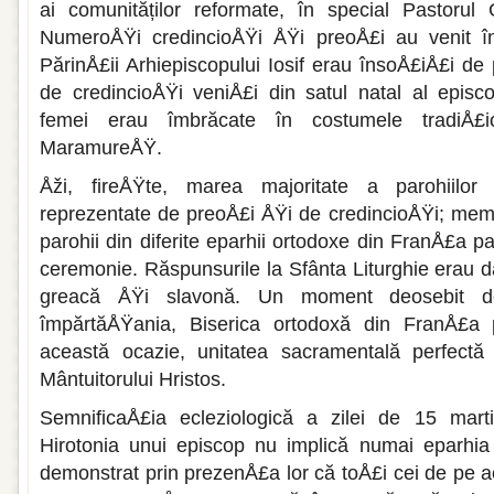
ai comunităților reformate, în special Pastorul
NumeroÅŸi credincioÅŸi ÅŸi preoÅ£i au venit î
PărinÅ£ii Arhiepiscopului Iosif erau însoÅ£iÅ£i de
de credincioÅŸi veniÅ£i din satul natal al episc
femei erau îmbrăcate în costumele tradiÅ£i
MaramureÅŸ.
Åži, fireÅŸte, marea majoritate a parohiilor
reprezentate de preoÅ£i ÅŸi de credincioÅŸi; memb
parohii din diferite eparhii ortodoxe din FranÅ£a 
ceremonie. Răspunsurile la Sfânta Liturghie erau d
greacă ÅŸi slavonă. Un moment deosebit de 
împărtăÅŸania, Biserica ortodoxă din FranÅ£a 
această ocazie, unitatea sacramentală perfectă
Mântuitorului Hristos.
SemnificaÅ£ia ecleziologică a zilei de 15 mart
Hirotonia unui episcop nu implică numai eparhia 
demonstrat prin prezenÅ£a lor că toÅ£i cei de pe ac