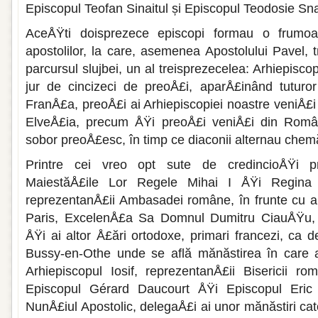
Episcopul Teofan Sinaitul și Episcopul Teodosie Sn
AceÅŸti doisprezece episcopi formau o frumoa
apostolilor, la care, asemenea Apostolului Pavel, 
parcursul slujbei, un al treisprezecelea: Arhiepiscopu
jur de cincizeci de preoÅ£i, aparÅ£inând tuturor
FranÅ£a, preoÅ£i ai Arhiepiscopiei noastre veniÅ£i d
ElveÅ£ia, precum ÅŸi preoÅ£i veniÅ£i din Rom
sobor preoÅ£esc, în timp ce diaconii alternau chemă
Printre cei vreo opt sute de credincioÅŸi 
MaiestăÅ£ile Lor Regele Mihai I ÅŸi Regina 
reprezentanÅ£ii Ambasadei române, în frunte cu 
Paris, ExcelenÅ£a Sa Domnul Dumitru CiauÅŸu, r
ÅŸi ai altor Å£ări ortodoxe, primari francezi, ca de
Bussy-en-Othe unde se află mănăstirea în care a
Arhiepiscopul Iosif, reprezentanÅ£ii Bisericii rom
Episcopul Gérard Daucourt ÅŸi Episcopul Eric
NunÅ£iul Apostolic, delegaÅ£i ai unor mănăstiri ca