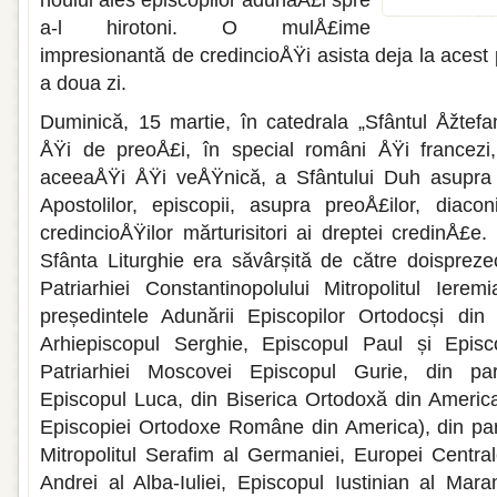
noului ales episcopilor adunaÅ£i spre
a-l hirotoni. O mulÅ£ime
impresionantă de credincioÅŸi asista deja la acest 
a doua zi.
Duminică, 15 martie, în catedrala „Sfântul Åžtefa
ÅŸi de preoÅ£i, în special români ÅŸi francezi
aceeaÅŸi ÅŸi veÅŸnică, a Sfântului Duh asupra s
Apostolilor, episcopii, asupra preoÅ£ilor, diaco
credincioÅŸilor mărturisitori ai dreptei credinÅ£e.
Sfânta Liturghie era săvârșită de către doispreze
Patriarhiei Constantinopolului Mitropolitul Ieremi
președintele Adunării Episcopilor Ortodocși din
Arhiepiscopul Serghie, Episcopul Paul și Episc
Patriarhiei Moscovei Episcopul Gurie, din part
Episcopul Luca, din Biserica Ortodoxă din Americ
Episcopiei Ortodoxe Române din America), din pa
Mitropolitul Serafim al Germaniei, Europei Centra
Andrei al Alba-Iuliei, Episcopul Iustinian al Mara