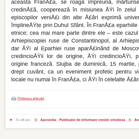
aceasta FranÅ£a, se roagă împreună, mărturis
credinÅ£ă, cooperează în misiunea ÅŸi în zelul 
episcopilor veniÅ£i din alte Å£ări exprimă unive
împlineÅŸte prin Duhul Sfânt. În FranÅ£a eparhiile
etnice; cea mai mare parte dintre ele – este cazul 
Arhiepiscopiei ruse de Constantinopol, al Arhiepi
dar ÅŸi al Eparhiei ruse aparÅ£inând de Moscov
credincioÅŸii lor de origine, ÅŸi credincioÅŸi, 
origine franceză. Slujba de duminică, 15 martie, 
drept cuvânt, ca un eveniment profetic pentru vi
locale nu numai în FranÅ£a, ci ÅŸi în celelalte Å£ăr
Printeaza articolul
Te afli aici:
Apostolia - Publicatie de informare crestin ortodoxa
An