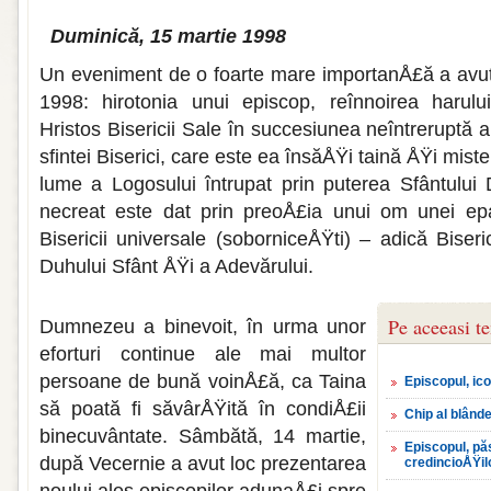
Duminică, 15 martie 1998
Un eveniment de o foarte mare importanÅ£ă a avut
1998: hirotonia unui episcop, reînnoirea harulu
Hristos Bisericii Sale în succesiunea neîntreruptă a
sfintei Biserici, care este ea însăÅŸi taină ÅŸi mist
lume a Logosului întrupat prin puterea Sfântului
necreat este dat prin preoÅ£ia unui om unei epar
Bisericii universale (soborniceÅŸti) – adică Biseri
Duhului Sfânt ÅŸi a Adevărului.
Pe aceeasi t
Dumnezeu a binevoit, în urma unor
eforturi continue ale mai multor
persoane de bună voinÅ£ă, ca Taina
Episcopul, ico
să poată fi săvârÅŸită în condiÅ£ii
Chip al blândeț
binecuvântate. Sâmbătă, 14 martie,
Episcopul, păs
după Vecernie a avut loc prezentarea
credincioÅŸil