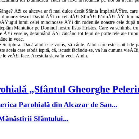
Sânge? Åži ce altceva ar fi mai dulce decât Sfânta ÎmpărtăÅŸire, ca
 dumnezeiescul David ÅŸi cu ceilalÅ£i SfinÅ£i PărinÅ£i ÅŸi luminători
eÅŸugul lumii celei mincinoase ÅŸi din rudeniile noastre cele după t
Ÿteptăm Mântuitor pe Domnul nostru Iisus Hristos, Care va schimba trup
 ÅŸi veselie, defăi­mând ÅŸi călcând tot felul de pof­te rele ale trupul
mâne în veac.
Scriptura. Dacă altul este voios, să cânte. Altul care este is­pitit d
ste acela care rab­dă ispită, că, iscusit făcându-se, va lua cununa vieÅ£i
le veÅ£i face. Acestuia slava în veci. Amin.
ohială „Sfântul Gheorghe Peleri
serica Parohială din Alcazar de San...
ănăstirii Sfântului...