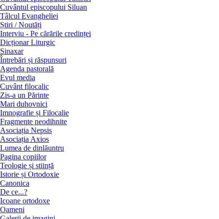
Cuvântul episcopului Siluan
Tâlcul Evangheliei
Știri / Noutăți
Interviu - Pe cărările credinței
Dicționar Liturgic
Sinaxar
Întrebări și răspunsuri
Agenda pastorală
Evul media
Cuvânt filocalic
Zis-a un Părinte
Mari duhovnici
Imnografie și Filocalie
Fragmente neodihnite
Asociația Nepsis
Asociația Axios
Lumea de dinlăuntru
Pagina copiilor
Teologie și stiință
Istorie și Ortodoxie
Canonica
De ce...?
Icoane ortodoxe
Oameni
Galerii de imagini