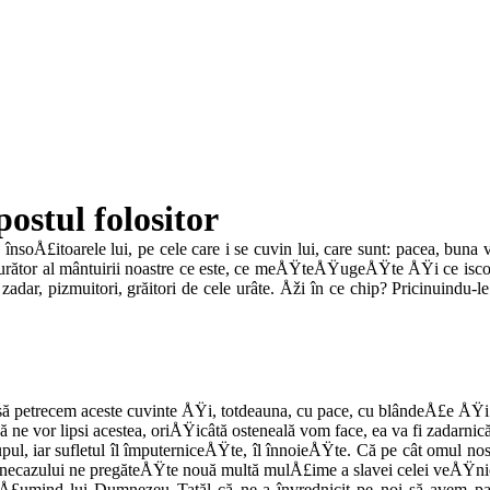
ostul folositor
oÅ£itoarele lui, pe cele care i se cuvin lui, care sunt: pacea, buna vo
urător al mân­tuirii noastre ce este, ce meÅŸteÅŸugeÅŸte ÅŸi ce iscode
adar, pizmuitori, grăitori de cele urâte. Åži în ce chip? Pricinuindu-
etrecem aceste cuvin­te ÅŸi, totdeauna, cu pace, cu blândeÅ£e ÅŸi cu
ă ne vor lipsi acestea, oriÅŸicâtă os­teneală vom face, ea va fi zadarni
ul, iar sufletul îl împuterniceÅŸte, îl înnoieÅŸte. Că pe cât omul nost
necazului ne pregăteÅŸte nouă multă mulÅ£ime a slavei celei veÅŸnice,
ulÅ£umind lui Dumnezeu Tatăl că ne-a învredni­cit pe noi să avem par