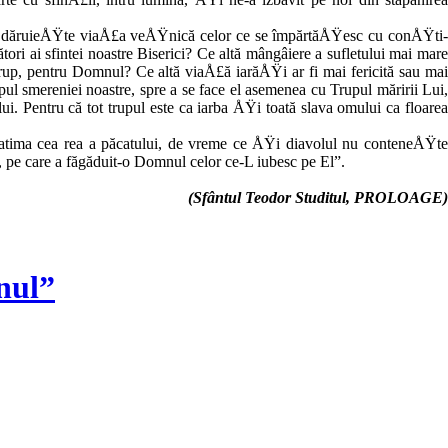
re dăruieÅŸ­te viaÅ£a veÅŸnică celor ce se împărtăÅŸesc cu conÅŸti­
 ai sfintei noastre Biserici? Ce altă mângâiere a sufletului mai mare
rup, pentru Domnul? Ce altă viaÅ£ă iarăÅŸi ar fi mai fericită sau mai
ul smereniei noastre, spre a se face el asemenea cu Trupul măririi Lui,
ui. Pentru că tot trupul este ca iarba ÅŸi toată slava omului ca floarea
e patima cea rea a păcatu­lui, de vreme ce ÅŸi diavolul nu conteneÅŸte
i, pe care a fă­găduit-o Domnul celor ce-L iu­besc pe El”.
(Sfântul Teodor Studitul, PROLOAGE)
nul”