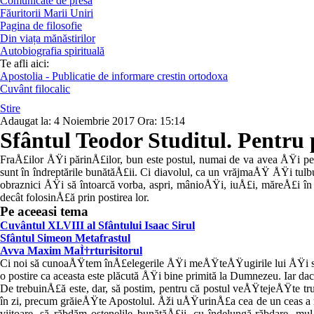
Comunicate de presă
Făuritorii Marii Uniri
Pagina de filosofie
Din viața mănăstirilor
Autobiografia spirituală
Te afli aici:
Apostolia - Publicatie de informare crestin ortodoxa
Cuvânt filocalic
Stire
Adaugat la:
4 Noiembrie 2017
Ora:
15:14
Sfântul Teodor Studitul. Pentru p
FraÅ£ilor ÅŸi părinÅ£ilor, bun este postul, numai de va avea ÅŸi pe îns
sunt în îndreptările bunătăÅ£ii. Ci dia­volul, ca un vrăjmaÅŸ ÅŸi tulb
obraznici ÅŸi să întoarcă vorba, aspri, mânioÅŸi, iuÅ£i, măreÅ£i în z
decât folosinÅ£ă prin postirea lor.
Pe aceeasi tema
Cuvântul XLVIII al Sfântului Isaac Sirul
Sfântul Simeon Metafrastul
Avva Maxim MaÌ†rturisitorul
Ci noi să cunoaÅŸtem înÅ£elegerile ÅŸi meÅŸteÅŸugirile lui ÅŸi să p
o postire ca aceas­ta este plăcută ÅŸi bine primită la Dumnezeu. Iar dac
De trebuinÅ£ă este, dar, să postim, pen­tru că postul veÅŸtejeÅŸte trup
în zi, pre­cum grăieÅŸte Apostolul. Åži uÅŸurinÅ£a cea de un ceas a 
viitoare, să răbdăm os­tenelile bunătăÅ£ii, cu îndelungă-răbdare, m