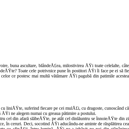
ire, buna ascultare, blândeÅ£ea, milostivirea ÅŸi toate celelalte, câte
ÅŸte? Toate cele potrivnice pune în postitori ÅŸi îi face pe ei să fie
le celor ce postesc mai multă vătămare ÅŸi pagubă din patimile acestea
 liniÅŸte, suferind fiecare pe cei mulÅ£i, cu dragoste, cunoscând că
că ÅŸi ne alegem numai cu greaua pătimire a pos­tului.
ru cel din afară slăbeÅŸte, pe atât cel dinlăuntru se înnoieÅŸte din zi
 în ce­ruri. Deci, socotind ÅŸi aducându-ne aminte de răsplătirea cea
te cu sfinÅ£ii, întru lumină, ÅŸi ne-a izbăvit pe noi din stăpânirea