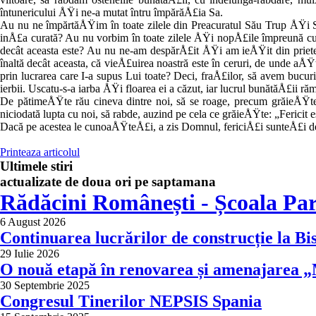
întunericului ÅŸi ne-a mutat întru împărăÅ£ia Sa.
Au nu ne împărtăÅŸim în toate zilele din Preacuratul Său Trup ÅŸi 
inÅ£a curată? Au nu vorbim în toate zilele ÅŸi nopÅ£i­le împreună cu
decât aceas­ta este? Au nu ne-am despărÅ£it ÅŸi am ieÅŸit din pri­et
înaltă decât aceasta, că vieÅ£uirea noastră este în ceruri, de unde aÅ
prin lucrarea care I-a supus Lui toate? Deci, fraÅ£ilor, să avem bucurie
ierbii. Uscatu-s-a iarba ÅŸi floarea ei a că­zut, iar lucrul bunătăÅ£ii ră
De pătimeÅŸte rău cineva din­tre noi, să se roage, precum gră­ieÅŸte 
niciodată lupta cu noi, să rabde, auzind pe cela ce gră­ieÅŸte: „Fericit e
Dacă pe acestea le cunoaÅŸteÅ£i, a zis Domnul, fericiÅ£i sunteÅ£i de 
Printeaza articolul
Ultimele stiri
actualizate de doua ori pe saptamana
Rădăcini Românești - Școala Par
6 August 2026
Continuarea lucrărilor de construcție la Bi
29 Iulie 2026
O nouă etapă în renovarea și amenajarea „M
30 Septembrie 2025
Congresul Tinerilor NEPSIS Spania