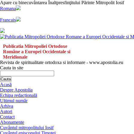
Apare cu binecuvântarea Înaltpresfinţitului Părinte Mitropolit Iosif
Romana
Francais
Publicatia Mitropoliei Ortodoxe
Române a Europei Occidentale si
Meridionale
Revista de spiritualitate ortodoxa si informare - www.apostolia.eu
Cauta in site
Cauta
Acasă
Despre Apostolia
Echipa redacțională
Ultimul număr
Arhiva
Autori
Contact
Abonamente
Cuvântul mitropolitului Iosif
Cuvântul episcopului Timotei