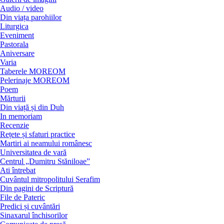
Audio / video
Din viața parohiilor
Liturgica
Eveniment
Pastorala
Aniversare
Varia
Taberele MOREOM
Pelerinaje MOREOM
Poem
Mărturii
Din viață și din Duh
In memoriam
Recenzie
Rețete și sfaturi practice
Martiri ai neamului românesc
Universitatea de vară
Centrul „Dumitru Stăniloae”
Ati întrebat
Cuvântul mitropolitului Serafim
Din pagini de Scriptură
File de Pateric
Predici și cuvântări
Sinaxarul închisorilor