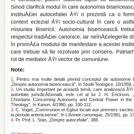
Sinod cla­rifică modul în care autonomia bisericeas­c
instituÅ£iei autoce­faliei ÅŸi o prezintă ca o for
context eclezial ÅŸi socio-cultural în care o astfe
misiu­nea Bisericii. Autonomia bisericească tre­b
respectul tradiÅ£iei canonice, iar neînÅ£elegerile di
în privinÅ£a modului de manifes­tare a acestei instit
care trebuie să fie rezolvate prin consens, Patri
rol de me­diator ÅŸi vector de comuniune.
Note:
1
. Pentru mai multe detalii privind conceptul de autonomie b
„Despre au­tonomia bisericească”, în Studii Teologice, 10/1958,
2
. Un studiu important pe această temă, care analizează ÅŸi 
autoritate jurisdicÅ£ională, este cel al lui J. H. Ericks
Christians Concerning Autonomy and Central Power in the
Theology”, în Kanon, 4/1980, pp. 100-112.
3
. C. Vogel, „Communion et Eglise locale aux premiers siecles.
la periode anteniceenne”, în L’Annee canonique, 25/1981, pp. 1
4
. Pr. Prof. L. Stan, „Despre autocefalie”, 388.
Printeaza articolul