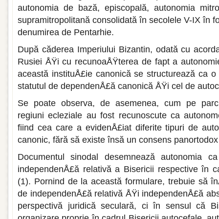
autonomia de bază, episcopală, autonomia mitro
supramitropolitană consolidată în secolele V-IX în f
denumirea de Pentarhie.
După căderea Imperiului Bizantin, odată cu acordar
Rusiei ÅŸi cu recunoaÅŸterea de fapt a autonomiei 
această instituÅ£ie canonică se structurează ca o 
statutul de dependenÅ£ă canonică ÅŸi cel de au­toce
Se poate observa, de asemenea, cum pe parcur
regiuni ecleziale au fost recunoscute ca autonom
fiind cea care a evidenÅ£iat diferite tipuri de au
canonic, fără să existe însă un consens panortodox
Documentul sinodal desemnează autonomia ca 
independenÅ£ă relativă a Bisericii respective în ca
(1). Pornind de la această for­mulare, trebuie să 
de independenÅ£ă relativă ÅŸi independenÅ£ă absolu
perspectivă juridi­că seculară, ci în sensul că 
organizare proprie în cadrul Bisericii autocefale, aut