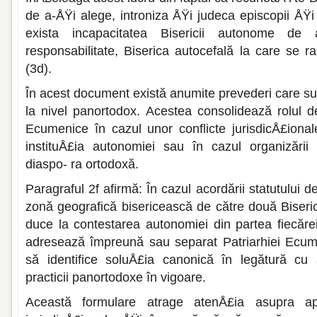
de a-ÅŸi alege, introniza ÅŸi judeca epi­scopii ÅŸi
exista inca­pacitatea Bisericii autonome d
responsabilitate, Biserica autocefa­lă la care se 
(3d).
În acest document există anumite pre­vederi care sub
la nivel panortodox. Acestea consolidează ro­lul d
Ecumenice în cazul unor conflicte jurisdicÅ£ional
instituÅ£ia autonomiei sau în cazul organizării 
diaspo- ra ortodoxă.
Paragraful 2f afirmă: În cazul acordării statutului
zonă geo­grafică bisericească de către două Biseri
duce la contestarea au­tonomiei din partea fiecărei
adresează împreună sau separat Patriarhiei Ecume
să identifice so­luÅ£ia canonică în legătură cu a
practicii panortodoxe în vigoare.
Această formulare atrage atenÅ£ia asupra apa