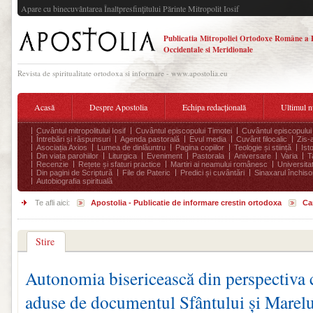
Apare cu binecuvântarea Înaltpresfinţitului Părinte Mitropolit Iosif
Publicatia Mitropoliei Ortodoxe Române a 
Occidentale si Meridionale
Revista de spiritualitate ortodoxa si informare - www.apostolia.eu
Acasă
Despre Apostolia
Echipa redacțională
Ultimul 
Cuvântul mitropolitului Iosif
Cuvântul episcopului Timotei
Cuvântul episcopului
Întrebări și răspunsuri
Agenda pastorală
Evul media
Cuvânt filocalic
Zis-
Asociația Axios
Lumea de dinlăuntru
Pagina copiilor
Teologie și stiință
Ist
Din viața parohiilor
Liturgica
Eveniment
Pastorala
Aniversare
Varia
T
Recenzie
Rețete și sfaturi practice
Martiri ai neamului românesc
Universita
Din pagini de Scriptură
File de Pateric
Predici și cuvântări
Sinaxarul închisor
Autobiografia spirituală
Te afli aici:
Apostolia - Publicatie de informare crestin ortodoxa
Ca
Stire
Autonomia bisericească din perspectiva c
aduse de documentul Sfântului și Marel