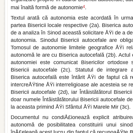
mai înaltă formă de autonomie
.
4
Textul arată că autonomia este acorda­tă în urma so
partea Bisericii locale respective (2a). Biserica au
de a analiza în Sinod această solicitare ÅŸi de a 
autonomia. Sinodul Bisericii autoce­fale are obli
Tomosul de autonomie limitele geografice ÅŸi rel
autonomă le are cu Biserica autocefală (2b). Actul
autonomiei este comunicat Bisericilor ortodoxe s
Bisericii autocefale (2c). Statutul de integrare
Biserica autocefală este întărit ÅŸi de faptul că re
intercreÅŸtine ÅŸi interreligioase ale aces­teia se r
Bisericii autocefale (2d), iar Întâistătătorul Bise
doar numele Întâistătătorului Bisericii autocefale d
la aceasta primind ÅŸi Sfântul ÅŸi Marele Mir (3c).
Documentul nu condiÅ£ionează explicit atribuirea
autonomă de posibilitatea constituirii unui sino
înÅ£eleagă acest lucru din faptul că recunoaÅŸte B