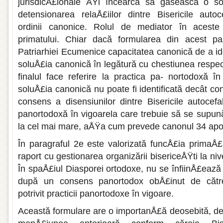
jurisdicÅ£ionale ÅŸi în­cearcă să găsească o so
detensionarea relaÅ£iilor dintre Bisericile aut
ordinii canonice. Rolul de mediator în aceste 
primatului. Chiar dacă formularea din acest pa
Patriarhiei Ecumenice capacitatea canonică de a iden
soluÅ£ia canonică în legătură cu chestiunea respec
finalul face referire la practica pa- nortodoxă î
soluÅ£ia canonică nu poate fi identificată decât con
consens a disensiu­nilor dintre Bisericile autocefa
panortodoxă în vigoarela care tre­buie să se supun
la cel mai mare, aÅŸa cum prevede canonul 34 apos
În paragraful 2e este valorizată funcÅ£ia primaÅ£
raport cu ges­tionarea organizării bisericeÅŸti la niv
În spaÅ£iul Diasporei orto­doxe, nu se înfiinÅ£eaz
după un consens panortodox obÅ£inut de către
potrivit practicii panor­todoxe în vigoare.
Această formulare are o importanÅ£ă de­osebită, d