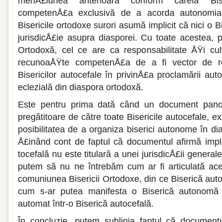
menÅ£iunea anterioară conform căreia Bise
competenÅ£a exclusivă de a acorda au­tonomia u
Bisericile or­todoxe surori asumă implicit că nici o 
jurisdicÅ£ie asupra diaspo­rei. Cu toate acestea, p
Ortodoxă, cel ce are ca responsabilitate ÅŸi cul­
recunoaÅŸte competenÅ£a de a fi vector de re
Bisericilor autocefale în privinÅ£a proclamării au
eclezială din diaspora ortodoxă.
Este pentru prima dată când un docu­ment panor
pregăti­toare de către toate Bisericile autocefale, ex
posibilitatea de a organiza biserici autonome în di
Å£inând cont de faptul că docu­mentul afirmă impli
tocefală nu este titulară a unei jurisdicÅ£ii ge­nera
putem să nu ne întrebăm cum ar fi articulată ac
comuniunea Bisericii Ortodoxe, din ce Biserică auto
cum s-ar putea manifesta o Biserică autono­mă 
automat într-o Biserică autocefală.
În concluzie, putem sublinia faptul că documentu