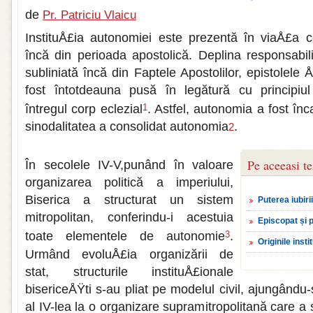
de
Pr. Patriciu Vlaicu
InstituÅ£ia autonomiei este prezentă în viaÅ£a c
încă din perioa­da apostolică. Deplina responsabilit
subliniată încă din Fap­tele Apostolilor, epistolele Å
fost întotdeauna pusă în legă­tură cu principiul
întregul corp eclezial
. Astfel, autonomia a fost înca
1
sinodalitatea a consolidat autonomia
.
2
Pe aceeasi t
În secolele IV-V,punând în valoare
organizarea politică a imperiului,
Biserica a structurat un sistem
Puterea iubirii
mitropolitan, conferindu-i acestuia
Episcopat și 
toate elementele de autonomie
.
3
Originile insti
Urmând evoluÅ£ia organizării de
stat, structurile instituÅ£ionale
bisericeÅŸti s-au pliat pe modelul civil, ajungându-
al IV-lea la o organizare supramitropolitană care a s