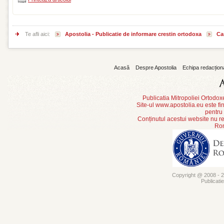
Te afli aici:
Apostolia - Publicatie de informare crestin ortodoxa
Ca
Acasă
Despre Apostolia
Echipa redacțion
Publicatia Mitropoliei Ortodo
Site-ul www.apostolia.eu este
pentru
Conținutul acestui website nu re
Rom
Copyright @ 2008 - 20
Publicati