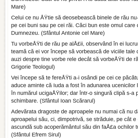
Mare)
Celui ce nu ÅŸtie să deosebească bine­le de rău nu-
pe cei buni sau pe cei răi. Căci bun este omul car
Dumnezeu. (Sfântul Antonie cel Mare)
Tu vorbeÅŸti de rău pe alÅ£ii, observând în ei lucru
teamă că ei vor începe să vorbească de viciile tale
auzi despre tine vor­be rele decât să vorbeÅŸti de ră
Grigorie Teologul)
Vei începe să te fereÅŸti a-i osândi pe cei ce păcăt
aduce aminte că Iuda a fost în adunarea ucenicilor lu
în numărul ucigaÅŸi­lor; dar într-o singură clipă s-a
schimbare. (Sfântul Ioan Scărarul)
Adevărata dragoste de aproapele nu numai că nu d
aproa­pelui său, ci, dimpotrivă, se străduie, pe cât e
ascundă sub acope­rământul său din faÅ£a ochilor tu
(Sfântul Efrem Sirul)