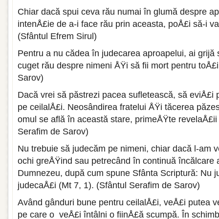
Chiar dacă spui ceva rău numai în glumă des­pre apr
intenÅ£ie de a-i face rău prin aceasta, poÅ£i să-i va
(Sfântul Efrem Sirul)
Pentru a nu cădea în judecarea aproapelui, ai grijă 
cuget rău despre nimeni ÅŸi să fii mort pentru toÅ£i
Sarov)
Dacă vrei să păstrezi pa­cea sufletească, să eviÅ£i p
pe cei­lalÅ£i. Neosândirea fratelui ÅŸi tăcerea păzes
omul se află în această stare, primeÅŸte revelaÅ£i
Serafim de Sarov)
Nu trebuie să judecăm pe nimeni, chiar dacă l-am ve
ochi greÅŸind sau petrecând în continuă încăl­care a
Dumnezeu, după cum spune Sfânta Scriptură: Nu ju
judecaÅ£i (Mt 7, 1). (Sfântul Serafim de Sarov)
Având gânduri bune pentru ceilalÅ£i, veÅ£i putea v
pe care o veÅ£i întâlni o fiinÅ£ă scumpă. În schimb