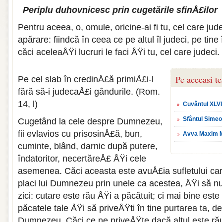
Periplu duhovnicesc prin cugetările sfinÅ£ilor
Pentru aceea, o, omule, oricine-ai fi tu, cel care jud
apăra­re: fiindcă în ceea ce pe altul îl judeci, pe ti
căci aceleaÅŸi lu­cruri le faci ÅŸi tu, cel care judeci
Pe aceeasi t
Pe cel slab în credinÅ£ă primiÅ£i-l
fără să-i judecaÅ£i gândurile. (Rom.
14, l)
Cuvântul XLVII
Sfântul Simeo
Cugetând la cele despre Dumnezeu,
fii evlavios cu prisosinÅ£ă, bun,
Avva Maxim Ma
cuminte, blând, darnic după putere,
îndatoritor, necertăreÅ£ ÅŸi cele
asemenea. Căci aceasta este avuÅ£ia sufletului care 
placi lui Dumnezeu prin unele ca acestea, ÅŸi să n
zici: cutare este rău ÅŸi a păcătuit; ci mai bine est
păcatele tale ÅŸi să priveÅŸti în tine purtarea ta, de 
Dumnezeu. Căci ce ne priveÅŸte dacă altul este rău