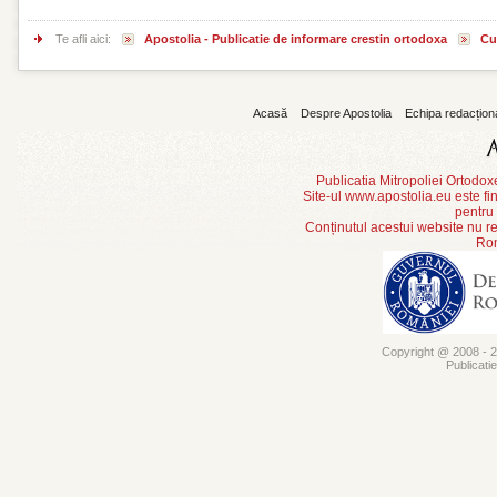
Te afli aici:
Apostolia - Publicatie de informare crestin ortodoxa
Cu
Acasă
Despre Apostolia
Echipa redacțion
Publicatia Mitropoliei Ortodo
Site-ul www.apostolia.eu este
pentru
Conținutul acestui website nu re
Rom
Copyright @ 2008 - 20
Publicati