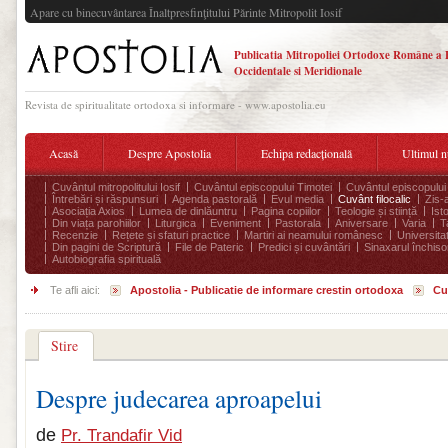
Apare cu binecuvântarea Înaltpresfinţitului Părinte Mitropolit Iosif
Publicatia Mitropoliei Ortodoxe Române a 
Occidentale si Meridionale
Revista de spiritualitate ortodoxa si informare - www.apostolia.eu
Acasă
Despre Apostolia
Echipa redacțională
Ultimul 
Cuvântul mitropolitului Iosif
Cuvântul episcopului Timotei
Cuvântul episcopului
Întrebări și răspunsuri
Agenda pastorală
Evul media
Cuvânt filocalic
Zis-
Asociația Axios
Lumea de dinlăuntru
Pagina copiilor
Teologie și stiință
Ist
Din viața parohiilor
Liturgica
Eveniment
Pastorala
Aniversare
Varia
T
Recenzie
Rețete și sfaturi practice
Martiri ai neamului românesc
Universita
Din pagini de Scriptură
File de Pateric
Predici și cuvântări
Sinaxarul închisor
Autobiografia spirituală
Te afli aici:
Apostolia - Publicatie de informare crestin ortodoxa
Cu
Stire
Despre judecarea aproapelui
de
Pr. Trandafir Vid