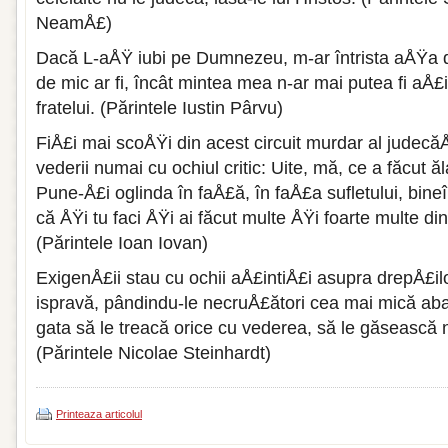
NeamÅ£)
Dacă L-aÅŸ iubi pe Dumnezeu, m-ar întrista aÅŸa d
de mic ar fi, încât mintea mea n-ar mai putea fi aÅ£i
fratelui. (Părintele Iustin Pârvu)
FiÅ£i mai scoÅŸi din acest circuit murdar al judecăÅ£i
vederii numai cu ochiul critic: Uite, mă, ce a făcut 
Pune-Å£i oglinda în faÅ£ă, în faÅ£a sufletului, bine
că ÅŸi tu faci ÅŸi ai făcut multe ÅŸi foarte multe din
(Părintele Ioan Iovan)
ExigenÅ£ii stau cu ochii aÅ£intiÅ£i asupra drepÅ£il
ispravă, pândindu-le necruÅ£ători cea mai mică abat
gata să le treacă orice cu vederea, să le găsească 
(Părintele Nicolae Steinhardt)
Printeaza articolul