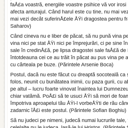
faÅ£a voastră, energiile voastre psihice vă vor irosi 
afecta anturajul. Când harul este cu tine, nu mai vez
mai vezi decât suferinÅ£ele ÅŸi dragostea pentru fr
Saharov)
Când cineva nu e liber de păcat, să nu pună vina p
vina nici pe stat ÅŸi nici pe împrejurări, ci pe sine î
sale în credinÅ£ă, pe lipsa dragostei sale faÅ£ă 
întotdeauna cei ce au trăit în păcat au pus vina pe 
cu cârteala pe buze. (Părintele Arsenie Boca)
Postul, dacă nu este făcut cu dreaptă socoteală ca s
folos, neu­nit cu bunătatea inimii, cu paza gurii, cu
pe altul – lucru foarte vinovat înaintea lui Dumneze
chiar vatămă. PoÅ£i să te usuci ÅŸi să mori de foam
împotriva aproapelui tău ÅŸi-l vorbeÅŸti de rău cân
zadarnic îÅ£i este postul. (Părintele Sofian Boghiu)
Să nu judeci pe nimeni, judecă numai lucrurile tale, 
celelalte nu le judeca, lasă-le lui Hristos. (Părintele 