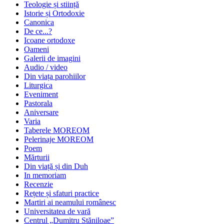
Teologie și stiință
Istorie și Ortodoxie
Canonica
De ce...?
Icoane ortodoxe
Oameni
Galerii de imagini
Audio / video
Din viața parohiilor
Liturgica
Eveniment
Pastorala
Aniversare
Varia
Taberele MOREOM
Pelerinaje MOREOM
Poem
Mărturii
Din viață și din Duh
In memoriam
Recenzie
Rețete și sfaturi practice
Martiri ai neamului românesc
Universitatea de vară
Centrul „Dumitru Stăniloae”