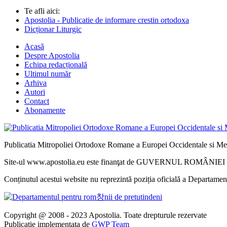
Te afli aici:
Apostolia - Publicatie de informare crestin ortodoxa
Dicționar Liturgic
Acasă
Despre Apostolia
Echipa redacțională
Ultimul număr
Arhiva
Autori
Contact
Abonamente
Publicatia Mitropoliei Ortodoxe Romane a Europei Occidentale si Me
Site-ul www.apostolia.eu este finanţat de GUVERNUL ROMÂNIEI - 
Conținutul acestui website nu reprezintă poziția oficială a Departame
Copyright @ 2008 - 2023 Apostolia. Toate drepturule rezervate
Publicatie implementata de
GWP Team