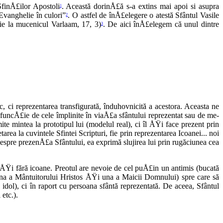
SfinÅ£ilor Apostoli
. Această dorinÅ£ă s-a extins mai apoi si asupra
1
Evanghelie în culori”
. O astfel de înÅ£elegere o atestă Sfântul Vasile
2
lie la mucenicul Varlaam, 17, 3)
. De aici înÅ£elegem că unul dintre
3
c, ci reprezentarea trans­figurată, înduhovnicită a acestora. Aceasta ne
 funcÅ£ie de cele împlinite în viaÅ£a sfântului reprezentat sau de me­
e mintea la prototipul lui (mode­lul real), ci îl ÅŸi face prezent prin
ea la cuvintele Sfintei Scripturi, fie prin reprezentarea Icoanei... noi
espre prezenÅ£a Sfântului, ea exprimă slujirea lui prin rugăciunea cea
rÅŸi fără icoane. Preotul are nevoie de cel puÅ£in un antimis (bucată
a a Mântuitorului Hristos ÅŸi una a Maicii Domnului) spre care să
dol), ci în raport cu persoana sfântă re­prezentată. De aceea, Sfântul
 etc.).