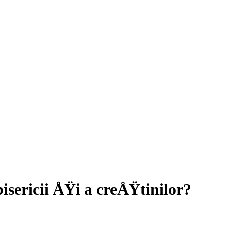
isericii ÅŸi a creÅŸtinilor?