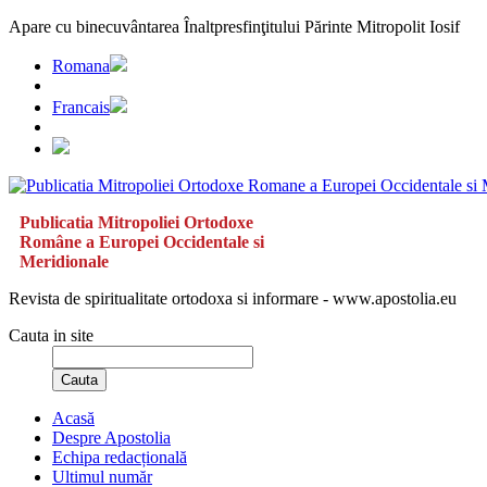
Apare cu binecuvântarea Înaltpresfinţitului Părinte Mitropolit Iosif
Romana
Francais
Publicatia Mitropoliei Ortodoxe
Române a Europei Occidentale si
Meridionale
Revista de spiritualitate ortodoxa si informare - www.apostolia.eu
Cauta in site
Cauta
Acasă
Despre Apostolia
Echipa redacțională
Ultimul număr