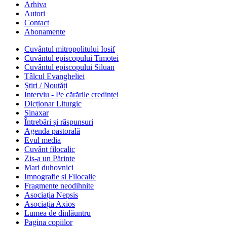
Arhiva
Autori
Contact
Abonamente
Cuvântul mitropolitului Iosif
Cuvântul episcopului Timotei
Cuvântul episcopului Siluan
Tâlcul Evangheliei
Știri / Noutăți
Interviu - Pe cărările credinței
Dicționar Liturgic
Sinaxar
Întrebări și răspunsuri
Agenda pastorală
Evul media
Cuvânt filocalic
Zis-a un Părinte
Mari duhovnici
Imnografie și Filocalie
Fragmente neodihnite
Asociația Nepsis
Asociația Axios
Lumea de dinlăuntru
Pagina copiilor