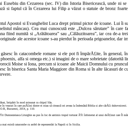
Eusebiu din Cezareea (sec. IV) din Istoria Bisericească, unde ni se 
ză si faptul că în Cezareea lui Filip a văzut o statuie de bronz foar
ul Apostol si Evanghelist Luca drept primul pictor de icoane. Lui îi sun
istul mâncau). Cea mai cunoscută este „Dulcea sărutare” în care faÅ£
ana fiind numită si „Arătătoarea” sau „Călăuzitoarea”, iar cea de-a tr
originale ale acestor icoane s-au pierdut în perioada prigoanelor, dar ima
găsesc în cata­combele romane si ele pot fi împărÅ£ite, în general, în 
phoenix, alfa si omega etc.) si imagini de o mare sobrietate (da­torită 
prorocii Moise si Iona, pre­cum si icoane ale Maicii Domnului cu pruncul 
esc în biserica Santa Maria Maggiore din Roma si în alte lăcasuri de c
tevere.
 lăsat, întipărit în mod minunat cu chipul Său.
lor în veacuri în care puÅ£ini dintre ei stiau să citească ori aveau la îndemână Biblia si alte cărÅ£i duhovnicesti.
.O.R, Bucuresti, 2014, p. 110.
it Dumnezeiasca Liturghie au pus în loc de antimis trupul torturat ÅŸi înfometat al unui deÅ£inut care Îl mărtu
a mai există catacombe cu astfel de reprezentări la Napoli si în Sicilia.