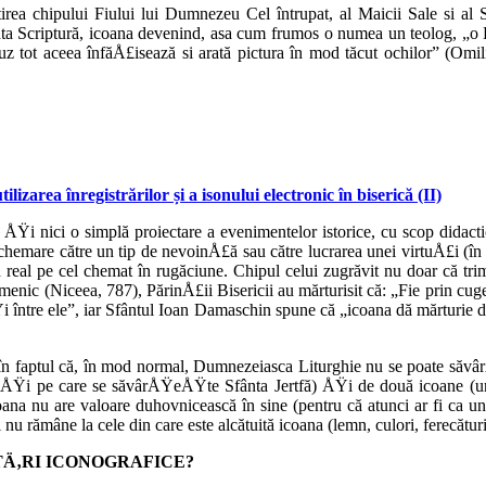
irea chipului Fiului lui Dumnezeu Cel întrupat, al Maicii Sale si al 
fânta Scriptură, icoana devenind, asa cum frumos o numea un teolog, „o 
auz tot aceea înfăÅ£isează si arată pic­tura în mod tăcut ochilor” (Omi
lizarea înregistrărilor și a isonului electronic în biserică (II)
 ÅŸi nici o simplă proiectare a evenimentelor istori­ce, cu scop didacti
hemare că­tre un tip de nevoinÅ£ă sau către lucrarea unei virtuÅ£i (în
real pe cel chemat în rugăciune. Chipul celui zugrăvit nu doar că trimit
nic (Niceea, 787), PărinÅ£ii Bisericii au mărturisit că: „Fie prin cugetar
i între ele”, iar Sfântul Ioan Damaschin spune că „icoa­na dă mărturie d
 în faptul că, în mod normal, Dumnezeiasca Liturghie nu se poate săvâ
 ÅŸi pe care se săvârÅŸeÅŸte Sfânta Jertfă) ÅŸi de două icoa­ne (un
na nu are valoare duhovni­cească în sine (pentru că atunci ar fi ca un i
 nu rămâne la cele din care este alcătuită icoana (lemn, culori, ferecături
Ä‚RI ICONOGRAFICE?