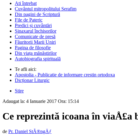
Ati întrebat
Cuvântul mitropolitului Serafim
Din pagini de Scriptură
File de Pateric
Predici și cuvântări
Sinaxarul închisorilor
Comunicate de presă
Făuritorii Marii Uniri
Pagina de filosofie
Din viața mănăstirilor
Autobiografia spirituală
Te afli aici:
Apostolia - Publicatie de informare crestin ortodoxa
Dicționar Liturgic
Stire
Adaugat la:
4 Ianuarie 2017
Ora:
15:14
Ce reprezintă icoana în viaÅ£a b
de
Pr. Daniel StÃ®ngÄƒ