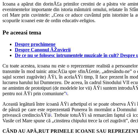
Icoana a apărut din dorinÅ£a primilor crestini de a păstra vie amint
evenimentelor importante din istoria mântuirii omului, relatate în S
cel Mare prin cu­vintele: „Ceea ce aduce cuvântul prin istorisire la 
scopurile icoanei este de or­din educativ-religios.
Pe aceeasi tema
Despre prochimene
Despre Canonul ÃŽnvierii
De ce nu se folosesc intrumentele muzicale în cult? Despre uti
Cu toate acestea, icoana nu este o re­prezentare realistă a persoanelor
transmite în mod tainic atracÅ£ia spre sfinÅ£enie, „adresându-ne” o c
sajul scenei zugrăvite) ÅŸi, în acelaÅŸi timp, îl face prezent în mod 
lucrarea harului lui Dumnezeu. De aceea, în ca­drul Sinodului VII ecume
ne amintim de prototipuri (de mode­lele lor vii) ÅŸi suntem introduÅŸ
pentru noi ÅŸi prin comuniune”
.
4
Această legătură între icoană ÅŸi arhe­tipul ei se poate observa ÅŸi
de pânză pe care este reprezentată Punerea în mormânt a Domnului
privească credincioÅŸii
. Trebuie totuÅŸi să remarcăm faptul că icoa
5
Vasile cel Mare spune că „cinstirea chipului trece la cel zugrăvit”, deci
CÂND AU APÄ‚RUT PRIMELE ICOANE SAU REPREZENT