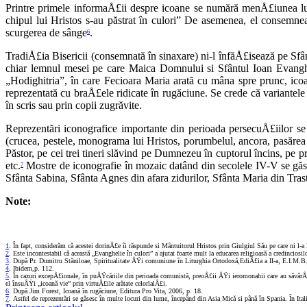
Printre primele informaÅ£ii despre icoane se numără menÅ£iunea lui 
chipul lui Hristos s-au păstrat în culori” De asemenea, el consemnea
scurgerea de sânge
.
6
TradiÅ£ia Bisericii (consemnată în sinaxare) ni-l înfăÅ£isează pe Sfânt
chiar lemnul mesei pe care Maica Domnului si Sfântul Ioan Evanghel
„Hodighitria”, în care Fecioara Maria arată cu mâna spre prunc, ico
reprezentată cu braÅ£ele ridicate în rugăciune. Se crede că varian­tele 
în scris sau prin copii zu­grăvite.
Reprezentări iconografice importante din perioada persecuÅ£iilor se 
(crucea, pestele, monograma lui Hristos, porum­belul, ancora, pasărea 
Păstor, pe cei trei tineri slăvind pe Dumnezeu în cuptorul încins, pe 
etc.
Mostre de iconografie în mozaic datând din seco­lele IV-V se găs
7
Sfânta Sabina, Sfânta Agnes din afara zidurilor, Sfânta Maria din Tras
Note:
1
. În fapt, considerăm că acestei dorinÅ£e îi răspunde si Mântuitorul Hristos prin Giulgiul Său pe care ni l-a
2
. Este incontestabil că această „Evanghelie în culori” a ajutat foarte mult la educarea religioasă a credinciosi
3
. După Pr. Dumitru Stăniloae, Spiritualitate ÅŸi comuniune în Liturghia Ortodoxă,EdiÅ£ia a II-a, E.I.M.B
4
. Ibidem,p. 112.
5
. În cazuri excepÅ£ionale, în puÅŸcăriile din peri­oada comunistă, preoÅ£ii ÅŸi ieromonahii care au săvârÅŸ
el însuÅŸi „icoa­nă vie” prin virtuÅ£ile arătate celorlalÅ£i.
6
. După Jim Forest, Icoană în rugăciune, Editura Pro Vita, 2006, p. 18.
7
. Astfel de reprezentări se găsesc în multe locuri din lume, începând din Asia Mică si până în Spania. În Itali