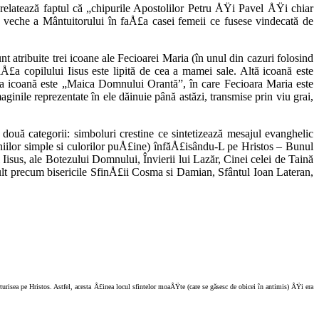
relatează faptul că „chipurile Apostolilor Petru ÅŸi Pavel ÅŸi chiar
te veche a Mântuitorului în faÅ£a casei femeii ce fusese vindecată de
t atribuite trei icoane ale Fecioarei Maria (în unul din cazuri folosind
a copilului Iisus este lipită de cea a mamei sale. Altă icoană este
eia icoană este „Maica Domnului Orantă”, în care Fecioara Maria este
ginile re­prezentate în ele dăinuie până astăzi, transmise prin viu grai,
două categorii: simboluri crestine ce sintetizează mesajul evanghelic
liniilor simple si culorilor puÅ£ine) înfăÅ£isându-L pe Hristos – Bunul
Iisus, ale Botezului Domnului, Învierii lui Lazăr, Cinei celei de Taină
ult precum bisericile SfinÅ£ii Cosma si Damian, Sfântul Ioan Lateran,
risea pe Hristos. Astfel, acesta Å£inea locul sfintelor moaÅŸte (care se gă­sesc de obicei în antimis) ÅŸi era