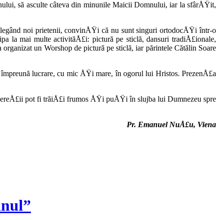
ui, să as­culte câteva din minunile Maicii Domnului, iar la sfârÅŸit,
, legând noi prietenii, convinÅŸi că nu sunt singuri ortodocÅŸi într-o
a la mai multe activităÅ£i: pictură pe sticlă, dansuri tradiÅ£ionale,
organizat un Worshop de pictură pe sticlă, iar părintele Cătălin Soare
e împreună lucrare, cu mic ÅŸi mare, în ogorul lui Hristos. PrezenÅ£a
 tinereÅ£ii pot fi trăiÅ£i frumos ÅŸi puÅŸi în slujba lui Dumnezeu spre
Pr. Emanuel NuÅ£u, Viena
inul”