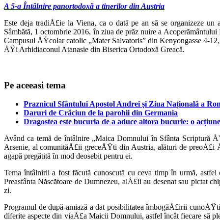
A 5-a Întâlnire panortodoxă a tinerilor din Austria
Este deja tradiÅ£ie la Viena, ca o dată pe an să se organizeze un
Sâmbătă, 1 octombrie 2016, în ziua de prăz nuire a Acoperământului M
Campusul ÅŸcolar catolic „Mater Salvatoris” din Kenyongasse 4-12, se
ÅŸi Arhidiaconul Atanasie din Biserica Ortodoxă Greacă.
Pe aceeasi tema
Praznicul Sfântului Apostol Andrei și Ziua Națională a Rom
Daruri de Crăciun de la parohii din Germania
Dragostea este bucuria de a aduce altora bucurie: o acțiune
Având ca temă de întâlnire „Maica Domnului în Sfânta Scriptură ÅŸi 
Arsenie, al comunităÅ£ii greceÅŸti din Austria, alături de preoÅ£i Å
agapă pregătită în mod deo­sebit pentru ei.
Tema întâlnirii a fost făcută cunoscută cu ceva timp în urmă, astfe
Preasfânta Născătoare de Dumnezeu, alÅ£ii au desenat sau pictat chip
zi.
Programul de după-amiază a dat posi­bilitatea îmbogăÅ£irii cunoÅŸt
difer­ite aspecte din viaÅ£a Maicii Domnului, ast­fel încât fiecare să