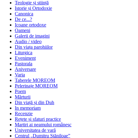
Teologie și stiință
Istorie și Ortodoxie
Canonica
De ce...?
Icoane ortodoxe
Oameni
Galerii de imagini
Audio / video
Din viața parohiilor
Liturgica
Eveniment
Pastorala
Aniversare
Varia
Taberele MOREOM
Pelerinaje MOREOM
Poem
Mărturii
Din viață și din Duh
In memoriam
Recenzie
Rețete și sfaturi practice
Martiri ai neamului românesc
Universitatea de vară
Centrul „Dumitru Stăniloae”