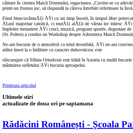
cântare în cinstea Maicii Domnului, rugaciunea „Cuvine-se cu adevăra
printr-un frumos joc, să răspundă la câreva întrebări referitoare la învă
Fiind binecuvântaÅ£i ÅŸi cu un timp însorit, în timpul liber petrecut
Å£ară majoritar catolică, ci mulÅ£i alÅ£ii de vârsta lor trăiesc ÅŸi
împletire metaniere ÅŸi cruci, muzică, program sportiv, degustare de 
(St. Polten) a con­dus un Workshop despre Adormirea Maicii Domnulu
Ne-am bucurat de o atmosferă cu totul deosebită, ÅŸi ne-am convins î
atâtor tineri la o întâlnire cu caracter duhovnicesc este
oîncurajare că Sfânta Ortodoxie este trăită în Austria cu multă bucuri
mântuirea sufle­tului ÅŸi bucuria aproapelui.
Printeaza articolul
Ultimele stiri
actualizate de doua ori pe saptamana
Rădăcini Românești - Școala Pa