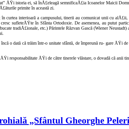
t” ÅŸi istoria ei, să înÅ£eleagă semni­ficaÅ£ia Icoanelor Maicii Domnul
Å£ăturile primite în această zi.
 în curtea interioară a campusului, tinerii au comunicat unii cu alÅ£ii
 cresc sufleteÅŸte în Sfânta Ortodoxie. De asemenea, au putut particip
bucate tradiÅ£ionale, etc.) Părintele Răzvan Gască (Wiener Neustadt) a 
i.
ncă o dată că trăim într-o unitate sfântă, de împreună ru- gare ÅŸi d
e ÅŸi responsabil­itate ÅŸi de către tinerele vlăstare, o dovadă că anii
rohială „Sfântul Gheorghe Peler