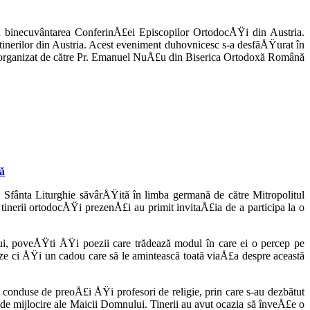
u binecuvântarea Confe­rinÅ£ei Episcopilor OrtodocÅŸi din Austria.
tinerilor din Austria. Acest eveniment duhovnicesc s-a desfăÅŸurat în
ind organizat de către Pr. Emanuel NuÅ£u din Biserica Ortodoxă Română
nă
a Sfânta Liturghie săvârÅŸită în limba germană de către Mitropolitul
tinerii ortodocÅŸi prezenÅ£i au primit invitaÅ£ia de a participa la o
ului, poveÅŸti ÅŸi poezii care trădează modul în care ei o percep pe
uze ci ÅŸi un cadou care să le amintească toată viaÅ£a despre această
nduse de preoÅ£i ÅŸi profe­sori de religie, prin care s-au dezbătut
e de mijlocire ale Maicii Domnului. Tinerii au avut ocazia să înveÅ£e o