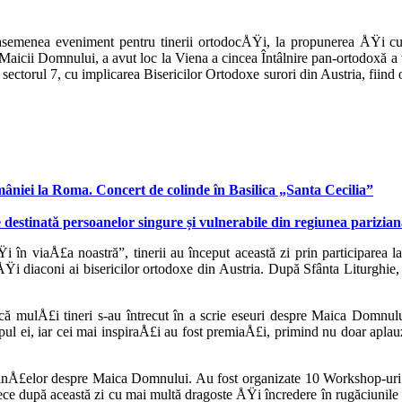
 asemenea eveniment pentru tinerii ortodocÅŸi, la propunerea ÅŸi c
aicii Domnu­lui, a avut loc la Viena a cincea Întâlnire pan-ortodoxă a 
ctorul 7, cu impli­carea Bisericilor Ortodoxe surori din Aus­tria, fi
âniei la Roma. Concert de colinde în Basilica „Santa Cecilia”
 destinată persoanelor singure și vulnerabile din regiunea parizia
în viaÅ£a noastră”, tinerii au început această zi prin participarea l
Ÿi diaconi ai bisericilor ortodoxe din Austria. După Sfânta Liturghie, 
l că mulÅ£i tineri s-au întrecut în a scrie eseuri despre Maica Domn
ul ei, iar cei mai inspiraÅ£i au fost premiaÅ£i, primind nu doar apla
inÅ£elor despre Maica Domnului. Au fost organizate 10 Workshop-uri co
 plece după această zi cu mai multă dragoste ÅŸi încredere în rugăciunil