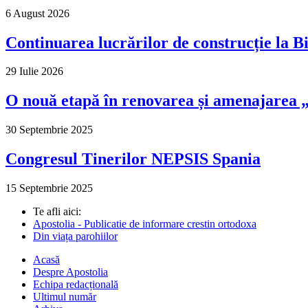
6 August 2026
Continuarea lucrărilor de construcție la Bi
29 Iulie 2026
O nouă etapă în renovarea și amenajarea „M
30 Septembrie 2025
Congresul Tinerilor NEPSIS Spania
15 Septembrie 2025
Te afli aici:
Apostolia - Publicatie de informare crestin ortodoxa
Din viața parohiilor
Acasă
Despre Apostolia
Echipa redacțională
Ultimul număr