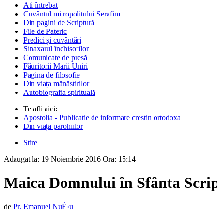
Ati întrebat
Cuvântul mitropolitului Serafim
Din pagini de Scriptură
File de Pateric
Predici și cuvântări
Sinaxarul închisorilor
Comunicate de presă
Făuritorii Marii Uniri
Pagina de filosofie
Din viața mănăstirilor
Autobiografia spirituală
Te afli aici:
Apostolia - Publicatie de informare crestin ortodoxa
Din viața parohiilor
Stire
Adaugat la:
19 Noiembrie 2016
Ora:
15:14
Maica Domnului în Sfânta Scrip
de
Pr. Emanuel NuÈ›u