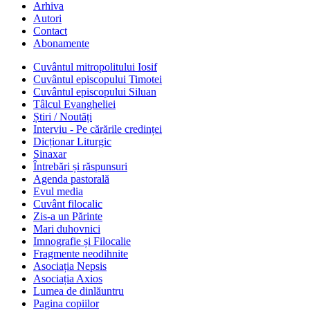
Arhiva
Autori
Contact
Abonamente
Cuvântul mitropolitului Iosif
Cuvântul episcopului Timotei
Cuvântul episcopului Siluan
Tâlcul Evangheliei
Știri / Noutăți
Interviu - Pe cărările credinței
Dicționar Liturgic
Sinaxar
Întrebări și răspunsuri
Agenda pastorală
Evul media
Cuvânt filocalic
Zis-a un Părinte
Mari duhovnici
Imnografie și Filocalie
Fragmente neodihnite
Asociația Nepsis
Asociația Axios
Lumea de dinlăuntru
Pagina copiilor