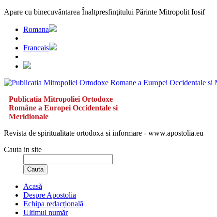
Apare cu binecuvântarea Înaltpresfinţitului Părinte Mitropolit Iosif
Romana
Francais
Publicatia Mitropoliei Ortodoxe
Române a Europei Occidentale si
Meridionale
Revista de spiritualitate ortodoxa si informare - www.apostolia.eu
Cauta in site
Cauta
Acasă
Despre Apostolia
Echipa redacțională
Ultimul număr