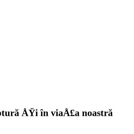
tură ÅŸi în viaÅ£a noastră