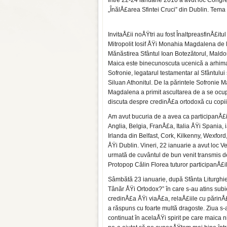
Între 22-24 ianuarie 2010 a avut loc Cong
„ÎnălÅ£area Sfintei Cruci” din Dublin. Tem
InvitaÅ£ii noÅŸtri au fost ÎnaltpreasfinÅ£itul
Mitropolit Iosif ÅŸi Monahia Magdalena de 
Mănăstirea Sfântul Ioan Botezătorul, Maldo
Maica este binecunoscuta ucenică a arhima
Sofronie, legatarul testamentar al Sfântului
Siluan Athonitul. De la părintele Sofronie M
Magdalena a primit ascultarea de a se ocu
discuta despre credinÅ£a ortodoxă cu copiii 
Am avut bucuria de a avea ca participanÅ£i 
Anglia, Belgia, FranÅ£a, Italia ÅŸi Spania, i
Irlanda din Belfast, Cork, Kilkenny, Wexford
ÅŸi Dublin. Vineri, 22 ianuarie a avut loc V
urmată de cuvântul de bun venit transmis d
Protopop Călin Florea tuturor participanÅ£il
Sâmbătă 23 ianuarie, după Sfânta Liturghie
Tânăr ÅŸi Ortodox?” în care s-au atins subi
credinÅ£a ÅŸi viaÅ£a, relaÅ£iile cu părinÅ£i
a răspuns cu foarte multă dragoste. Ziua s-a
continuat în acelaÅŸi spirit pe care maica n