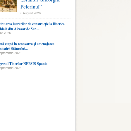
Pelerinul”
6 August 2026
inuarea lucrărilor de construcție la Biserica
hială din Alcazar de San...
lie 2026
uă etapă în renovarea și amenajarea
ăstirii Sfântului...
eptembrie 2025
resul Tinerilor NEPSIS Spania
eptembrie 2025