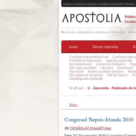
Apare cu binecuvântarea Înaltpresfinţitului Părinte 
Publica
Occiden
Revista de spiritualitate ortodoxa si informare - www
Acasă
Despre Apostolia
Ec
Cuvântul mitropolitului Iosif
Cuvântul episco
Întrebări și răspunsuri
Agenda pastorală
Asociația Axios
Lumea de dinlăuntru
Pagi
Din viața parohiilor
Liturgica
Eveniment
Recenzie
Rețete și sfaturi practice
Marti
Din pagini de Scriptură
File de Pateric
Pr
Autobiografia spirituală
Te afli aici:
Apostolia - Publicatie de 
Stire
Congresul Nepsis-Irlanda 2010
de
TÄƒbÃ®rcÄƒ DragoÅŸ-Ioan