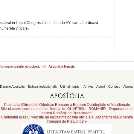
ealizat în timpul Congresului din Irlanda ÅŸi care abordează
numerele viitoare.
informare crestin ortodoxa
Asociația Nepsis
Despre Apostolia
Echipa redacțională
Ultimul număr
Arhiva
Autori
Contact
Abona
Publicatia Mitropoliei Ortodoxe Romane a Europei Occidentale si Meridionale
Site-ul www.apostolia.eu este finanţat de GUVERNUL ROMÂNIEI - Departamentul
pentru Românii de Pretutindeni
Conținutul acestui website nu reprezintă poziția oficială a Departamentului pentru
Românii de Pretutindeni