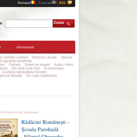
Romana
Francais
Cauta
te
t
Abonamente
Pe cărările credinței
Dicționar Liturgic
Sinaxar
Fragmente neodihnite
Asociația Nepsis
oxe
Oameni
Galerii de imagini
Audio / video
rturii
Din viață și din Duh
In memoriam
Cuvântul mitropolitului Serafim
ina de filosofie
Din viața mănăstirilor
le stiri
te de doua ori pe saptamana
Rădăcini Românești -
Școala Parohială
„Sfântul Gheorghe