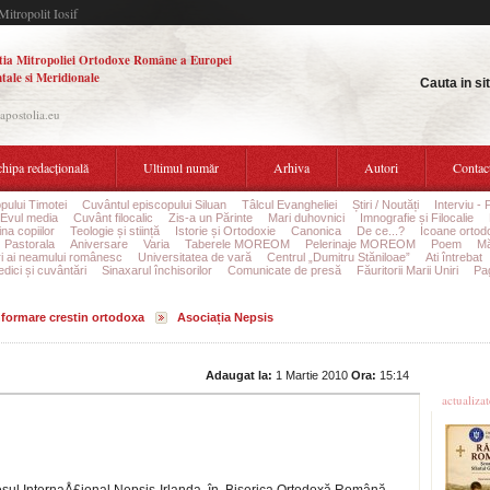
Mitropolit Iosif
tia Mitropoliei Ortodoxe Române a Europei
tale si Meridionale
Cauta in si
.apostolia.eu
hipa redacțională
Ultimul număr
Arhiva
Autori
Contac
pului Timotei
Cuvântul episcopului Siluan
Tâlcul Evangheliei
Știri / Noutăți
Interviu - 
Evul media
Cuvânt filocalic
Zis-a un Părinte
Mari duhovnici
Imnografie și Filocalie
na copiilor
Teologie și stiință
Istorie și Ortodoxie
Canonica
De ce...?
Icoane ortod
Pastorala
Aniversare
Varia
Taberele MOREOM
Pelerinaje MOREOM
Poem
Mă
ri ai neamului românesc
Universitatea de vară
Centrul „Dumitru Stăniloae”
Ati întrebat
edici și cuvântări
Sinaxarul închisorilor
Comunicate de presă
Făuritorii Marii Uniri
Pag
informare crestin ortodoxa
Asociația Nepsis
Ultime
Adaugat la:
1 Martie 2010
Ora:
15:14
actualiza