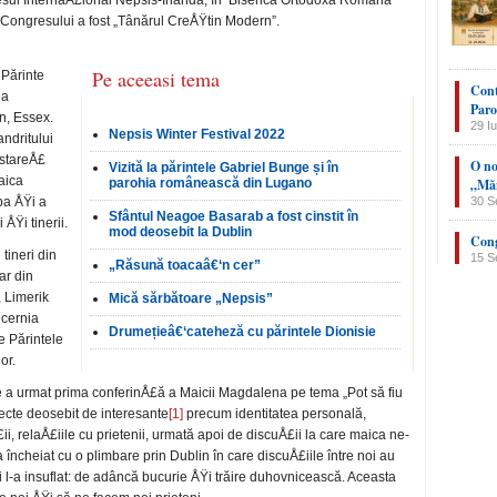
resul InternaÅ£ional Nepsis-Irlanda, în Biserica Ortodoxă Română
a Congresului a fost „Tânărul CreÅŸtin Modern”.
Pe aceeasi tema
 Părinte
Cont
la
Paro
n, Essex.
29 Iu
Nepsis Winter Festival 2022
ndritului
 stareÅ£
O no
Vizită la părintele Gabriel Bunge și în
aica
parohia românească din Lugano
„Măn
pa ÅŸi a
30 S
Sfântul Neagoe Basarab a fost cinstit în
ÅŸi tinerii.
mod deosebit la Dublin
Cong
tineri din
15 S
„Răsună toacaâ€‘n cer”
ar din
, Limerik
Mică sărbătoare „Nepsis”
ecernia
Drumețieâ€‘cateheză cu părintele Dionisie
e Părintele
or.
 a urmat prima conferinÅ£ă a Maicii Magdalena pe tema „Pot să fiu
ecte deosebit de interesante
[1]
precum identitatea personală,
i, relaÅ£iile cu prietenii, urmată apoi de discuÅ£ii la care maica ne-
 încheiat cu o plimbare prin Dublin în care discuÅ£iile între noi au
i l-a insuflat: de adâncă bucurie ÅŸi trăire duhovnicească. Aceasta