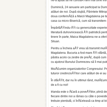
ne-a ajutat să ne cunoaÅŸtem mai bine între
Duminică, 24 ianuarie am participat la Dumn
alături de noi. După slujbă, Părintele Mitr
doua conferinÅ£ă a Maicii Magdalena pe te
casa ca micro-Biserică, cum să transmitem 
ÎmpărtăÅŸindu-ÅŸi cu generozitate experie
literatură duhovnicească ÅŸi patristică pent
tinere în parte, Maica Magdalena ne-a oferi
Siluan.
Pentru a încheia aÅŸ vrea să transmit mulÅ£u
Magdalena. Bucuria a fost mare ÅŸi sfântă, ia
păstra acolo ca zestre de preÅ£, după cum
cu ajutorul Bunului Dumnezeu să îi mai pute
MulÅ£umim organizatorilor Congresului: Pr
tuturor credincioÅŸilor care alături de ei a
În sfârÅŸit, dar nu în ultimul rând, mulÅ£u
de a fi cu noi!
Irlanda este o Å£ară a poveÅŸtilor, plină d
fiecare dintre noi a rămas cu câte o povest
trebuie pierdută, ci înÅ£eleasă ca timp al b