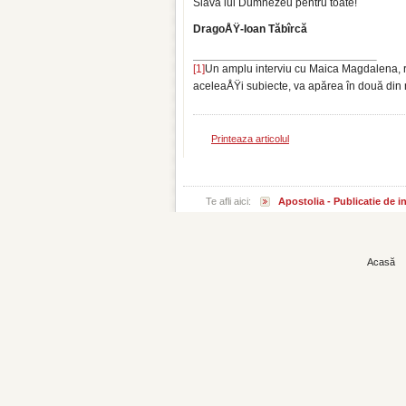
Slavă lui Dumnezeu pentru toate!
DragoÅŸ-Ioan Tăbîrcă
[1]
Un amplu interviu cu Maica Magdalena, r
aceleaÅŸi subiecte, va apărea în două din 
Printeaza articolul
Te afli aici:
Apostolia - Publicatie de 
Acasă