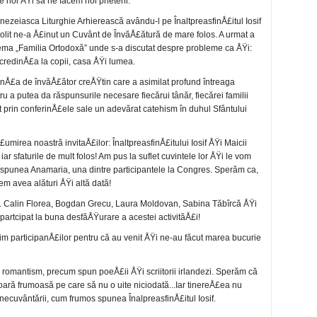
 noi ÅŸi să ne facem noi prieteni.
ezeiasca Liturghie Arhierească avându-l pe ÎnaltpreasfinÅ£itul Iosif
opolit ne-a Å£inut un Cuvânt de ÎnvăÅ£ătură de mare folos. A urmat a
ma „Familia Ortodoxă” unde s-a discutat despre probleme ca ÅŸi:
credinÅ£a la copii, casa ÅŸi lumea.
nÅ£a de învăÅ£ător creÅŸtin care a asimilat profund întreaga
ru a putea da răspunsurile necesare fiecărui tânăr, fiecărei familii
t prin conferinÅ£ele sale un adevărat catehism în duhul Sfântului
mirea noastră invitaÅ£ilor: ÎnaltpreasfinÅ£itului Iosif ÅŸi Maicii
r sfaturile de mult folos! Am pus la suflet cuvintele lor ÅŸi le vom
 spunea Anamaria, una dintre participantele la Congres. Sperăm ca,
m avea alături ÅŸi altă dată!
. Calin Florea, Bogdan Grecu, Laura Moldovan, Sabina Tăbîrcă ÅŸi
u partcipat la buna desfăÅŸurare a acestei activităÅ£i!
mim participanÅ£ilor pentru că au venit ÅŸi ne-au făcut marea bucurie
e romantism, precum spun poeÅ£ii ÅŸi scriitorii irlandezi. Sperăm că
ioară frumoasă pe care să nu o uite niciodată...Iar tinereÅ£ea nu
inecuvântării, cum frumos spunea ÎnalpreasfinÅ£itul Iosif.