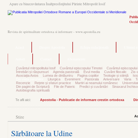
Apare cu binecuvântarea Înaltpresfinţitului Părinte Mitropolit Iosif
Publi
Occid
Revista de spiritualitate ortodoxa si informare - www.apostolia.eu
Acasă
Despre Apostolia
Echipa redacțională
Ultimul 
Autori
Contact
Abonamente
Cuvântul mitropolitului Iosif
Cuvântul episcopului Timotei
Cuvântul episcopului
Întrebări și răspunsuri
Agenda pastorală
Evul media
Cuvânt filocalic
Zis-
Asociația Axios
Lumea de dinlăuntru
Pagina copiilor
Teologie și stiință
Ist
Din viața parohiilor
Liturgica
Eveniment
Pastorala
Aniversare
Varia
T
Recenzie
Rețete și sfaturi practice
Martiri ai neamului românesc
Universita
Din pagini de Scriptură
File de Pateric
Predici și cuvântări
Sinaxarul închisor
Autobiografia spirituală
Te afli aici:
Apostolia - Publicatie de informare crestin ortodoxa
Din
Stire
Ad
Sărbătoare la Udine