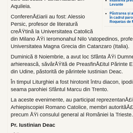
Întâlnirea pre
Levante
Aquileia.
Păstrarea și a
ConferenÅ£iarii au fost: Alessio
în cadrul par
Roquetas de 
Persic, profesor de literatură
creÅŸtină la Universitatea Catolică
din Milano ÅŸi Ieromonahul Nilo Vatopedinos, profe
Universitatea Magna Grecia din Catanzaro (Italia).
Duminică 8 Noiembrie, a avut loc Sfânta ÅŸi Dumne
arhierească, săvârÅŸită de PreasfinÅ£itul Părinte E
din Udine, păstorită de părintele Iustinian Deac.
În timpul Liturghiei a fost hirotonit întru diacon, ipo
seama parohiei Sfântul Marcu din Trento.
La aceste evenimente, au participat reprezentanÅ£i 
Arhiepiscopiei Romano Catolice, membri autorităÅ£il
precum ÅŸi consulul general al României la Trieste.
Pr. Iustinian Deac