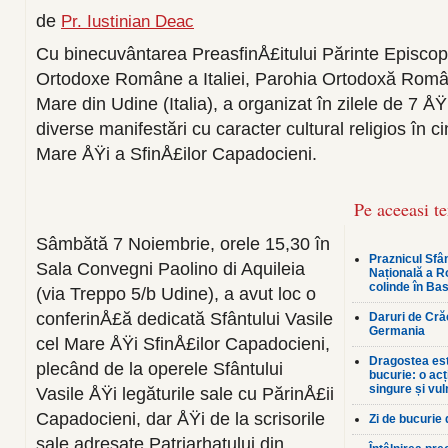
de
Pr. Iustinian Deac
Cu binecuvântarea PreasfinÅ£itului Părinte Episcop 
Ortodoxe Române a Italiei, Parohia Ortodoxă Român
Mare din Udine (Italia), a organizat în zilele de 7 Å
diverse manifestări cu caracter cultural religios în c
Mare ÅŸi a SfinÅ£ilor Capadocieni.
Pe aceeasi t
Sâmbătă 7 Noiembrie, orele 15,30 în
Praznicul Sfân
Sala Convegni Paolino di Aquileia
Națională a R
colinde în Bas
(via Treppo 5/b Udine), a avut loc o
conferinÅ£ă dedicată Sfântului Vasile
Daruri de Crăc
Germania
cel Mare ÅŸi SfinÅ£ilor Capadocieni,
Dragostea est
plecând de la operele Sfântului
bucurie: o ac
singure și vul
Vasile ÅŸi legăturile sale cu PărinÅ£ii
Capadocieni, dar ÅŸi de la scrisorile
Zi de bucurie
sale adresate Patriarhatului din