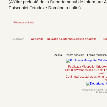
(ÅŸtire preluată de la Departamenul de Informare 
Episcopiei Ortodoxe Române a Italiei)
Printeaza articolul
Te afli aici:
Apostolia - Publicatie de informare crestin ortodoxa
Din
Acasă
Despre Apostolia
Echipa redacțion
Publicatia Mitropoliei Ortodo
Site-ul www.apostolia.eu este
pentru
Conținutul acestui website nu re
Rom
Copyright @ 2008 - 20
Publicati