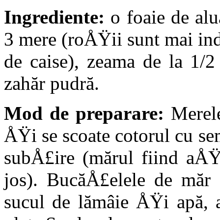
Ingrediente:
o foaie de alu
3 mere (roÅŸii sunt mai ind
de caise), zeama de la 1/2
zahăr pudră.
Mod de preparare:
Merele
ÅŸi se scoate cotorul cu se
subÅ£ire (mărul fiind aÅŸe
jos). BucăÅ£elele de măr 
sucul de lămâie ÅŸi apă, a