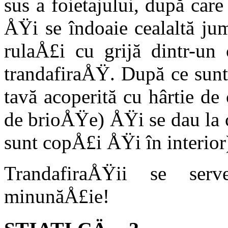
sus a foietajului, după ca
ÅŸi se îndoaie cealal­tă j
rulaÅ£i cu grijă dintr-un 
trandafiraÅŸ. După ce sunt
tavă acoperită cu hâr­tie de
de brioÅŸe) ÅŸi se dau la 
sunt copÅ£i ÅŸi în interior
TrandafiraÅŸii se se
minunăÅ£ie!