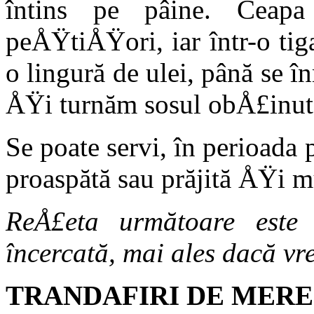
întins pe pâi­ne. Ce
peÅŸtiÅŸori, iar într-o ti
o lingură de ulei, până se
ÅŸi turnăm sosul obÅ£inut 
Se poate servi, în perioada
proaspătă sau prăjită ÅŸi m
ReÅ£eta următoare este 
încercată, mai ales dacă vre
TRANDAFIRI DE MERE 