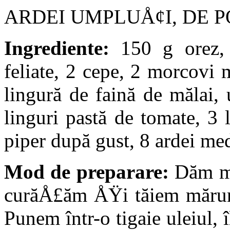
ARDEI UMPLUÅ¢I, DE P
Ingrediente:
150 g orez, 
feliate, 2 cepe, 2 morcovi 
lingură de faină de mălai,
linguri pastă de tomate, 3 
piper după gust, 8 ardei me
Mod de preparare:
Dăm mo
curăÅ£ăm ÅŸi tăiem mă­runt
Punem într-o tigaie uleiul,