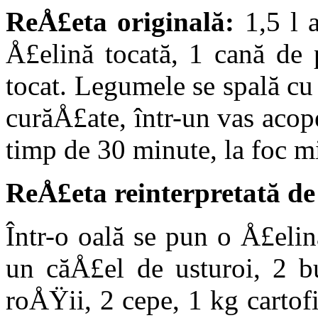
ReÅ£eta originală:
1,5 l 
Å£elină tocată, 1 cană de 
tocat. Legumele se spală cu 
curăÅ£ate, într-un vas acope
timp de 30 mi­nute, la foc m
ReÅ£eta reinterpretată de
Într-o oală se pun o Å£elin
un căÅ£el de usturoi, 2 b
roÅŸii, 2 cepe, 1 kg cartof