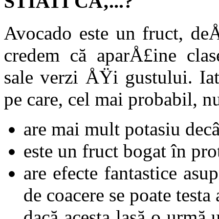
STIATI CÄ‚...?
Avocado este un fruct, de
credem că aparÅ£ine clase
sale verzi ÅŸi gustului. I
pe care, cel mai probabil, n
are mai mult potasiu decâ
este un fruct bogat în pro
are efecte fantastice asu
de coacere se poate testa
dacă acesta lasă o urmă u