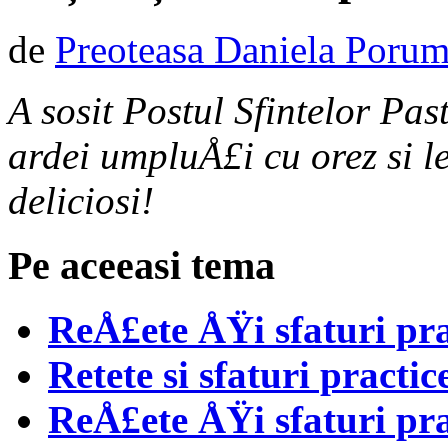
de
Preoteasa Daniela Poru
A sosit Postul Sfintelor Pa
ardei umpluÅ£i cu orez si 
deliciosi!
Pe aceeasi tema
ReÅ£ete ÅŸi sfaturi pra
Retete si sfaturi practi
ReÅ£ete ÅŸi sfaturi pra