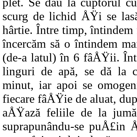
plet. Se dau la cuptorul c
scurg de lichid ÅŸi se la
hârtie. Între timp, întindem
încercăm să o întindem mai
(de-a latul) în 6 fâÅŸii. Î
linguri de apă, se dă la 
minut, iar apoi se omogen
fiecare fâÅŸie de aluat, dup
aÅŸază feliile de la jumă­
suprapunându-se puÅ£in ÅŸ