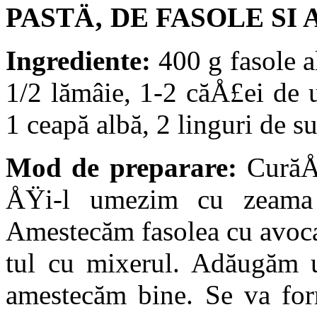
PASTÄ‚ DE FASOLE SI
Ingrediente:
400 g fasole a
1/2 lămâie, 1-2 căÅ£ei de u
1 ceapă albă, 2 linguri de su
Mod de preparare:
CurăÅ£
ÅŸi-l umezim cu zeama d
Amestecăm fa­solea cu avoc
tul cu mixerul. Adăugăm 
amestecăm bine. Se va for