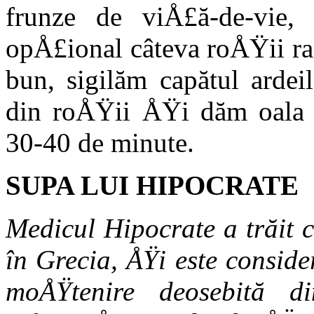
frunze de viÅ£ă-de-vie, 
opÅ£ional câteva roÅŸii ras
bun, sigilăm ca­pătul arde
din roÅŸii ÅŸi dăm oala la
30-40 de minute.
SUPA LUI HIPOCRATE
Medicul Hipocrate a trăit 
în Grecia, ÅŸi este consi­de
moÅŸtenire deosebită 