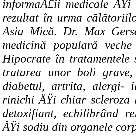
informaÅ£ii medicale ÅŸi 
rezultat în urma călă­torii
Asia Mică. Dr. Max Gerso
medicină populară veche 
Hipocrate în tratamentele s
tratarea unor boli grave, 
diabetul, artrita, alergi- 
rinichi ÅŸi chiar scleroza 
detoxifiant, echilibrând re
ÅŸi sodiu din organe­le corp