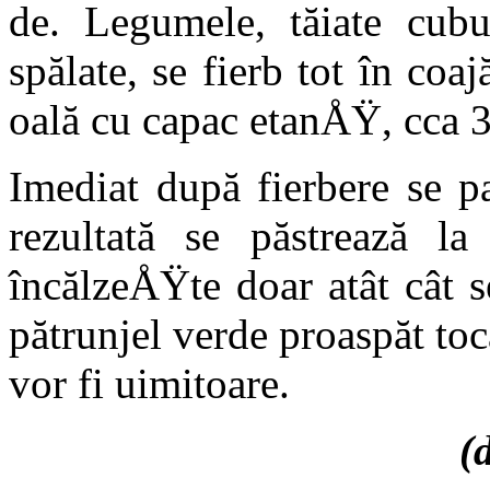
de. Legumele, tăiate cubu
spălate, se fierb tot în coa­
oală cu capac etanÅŸ, cca 
Imediat după fierbere se p
rezul­tată se păstrează l
încălzeÅŸte doar atât cât
pătrunjel verde proaspăt to
vor fi uimitoare.
(