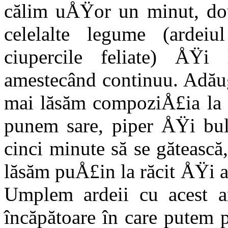
călim uÅŸor un minut, do
celelalte legu­me (ardeiu
ciupercile feliate) ÅŸi 
amestecând continuu. Adă
mai lăsăm compoziÅ£ia la f
punem sare, piper ÅŸi bu
cinci minute să se gătească
lăsăm puÅ£in la ră­cit ÅŸi
Umplem ardeii cu acest a
încăpătoare în care putem p