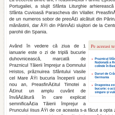
Portu­galiei, a slujit Sfânta Liturghie arhierească
Sfânta Cuvi­oasă Parascheva din Vilaller. Preasfin
de un numeros so­bor de preoÅ£i alcătuit din PărinÅ
mănăstirii, dar ÅŸi din PărinÅ£i slujitori de la Cen
parohii din Spania.
Pe aceeasi t
Având în vedere că ziua de 1
ianuarie este o zi de triplă bucurie
duhovnicească, marcată de
Praznicul Sfân
Națională a R
Praznicul Tăierii împrejur a Domnului
colinde în Bas
Hristos, prăznuirea Sfântului Vasile
Daruri de Crăc
cel Mare ÅŸi bucuria începerii unui
Germania
nou an, PreasfinÅ£itul Timotei a
Dragostea est
bucurie: o ac
Å£inut un amplu cu­vânt de
singure și vul
învăÅ£ătură în care explicat
semnificaÅ£ia Tăierii împrejur a
Pruncului Iisus ÅŸi de ce aceasta s-a făcut a opta 