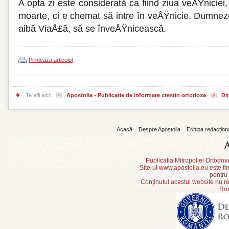
A opta zi este considerată ca fiind ziua veÅŸniciei
moarte, ci e chemat să intre în veÅŸnicie. Dumnez
aibă ViaÅ£ă, să se înveÅŸnicească.
Printeaza articolul
Te afli aici:
Apostolia - Publicatie de informare crestin ortodoxa
Din
Acasă
Despre Apostolia
Echipa redacțion
Publicatia Mitropoliei Ortodo
Site-ul www.apostolia.eu este
pentru
Conținutul acestui website nu re
Rom