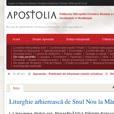
Apare cu binecuvântarea Înaltpresfinţitului Părinte Mitropolit Iosif
Publicatia Mitropoliei Ortodoxe Române a 
Occidentale si Meridionale
Revista de spiritualitate ortodoxa si informare - www.apostolia.eu
Acasă
Despre Apostolia
Echipa redacțională
Ultimul 
Cuvântul mitropolitului Iosif
Cuvântul episcopului Timotei
Cuvântul episcopului
Întrebări și răspunsuri
Agenda pastorală
Evul media
Cuvânt filocalic
Zis-
Asociația Axios
Lumea de dinlăuntru
Pagina copiilor
Teologie și stiință
Ist
Din viața parohiilor
Liturgica
Eveniment
Pastorala
Aniversare
Varia
T
Recenzie
Rețete și sfaturi practice
Martiri ai neamului românesc
Universita
Din pagini de Scriptură
File de Pateric
Predici și cuvântări
Sinaxarul închisor
Autobiografia spirituală
Te afli aici:
Apostolia - Publicatie de informare crestin ortodoxa
Din
Stire
A
Liturghie arhierească de Snul Nou la Măn
La trecerea dintre ani, PreasfinÅ£itul Părinte Episc