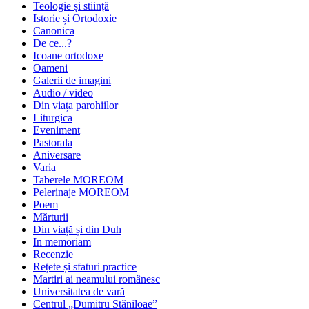
Teologie și stiință
Istorie și Ortodoxie
Canonica
De ce...?
Icoane ortodoxe
Oameni
Galerii de imagini
Audio / video
Din viața parohiilor
Liturgica
Eveniment
Pastorala
Aniversare
Varia
Taberele MOREOM
Pelerinaje MOREOM
Poem
Mărturii
Din viață și din Duh
In memoriam
Recenzie
Rețete și sfaturi practice
Martiri ai neamului românesc
Universitatea de vară
Centrul „Dumitru Stăniloae”