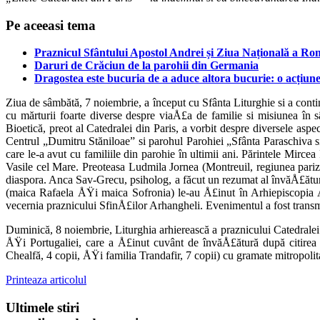
Pe aceeasi tema
Praznicul Sfântului Apostol Andrei și Ziua Națională a Rom
Daruri de Crăciun de la parohii din Germania
Dragostea este bucuria de a aduce altora bucurie: o acțiune
Ziua de sâmbătă, 7 noiembrie, a început cu Sfânta Li­turghie si a cont
cu mărturii foarte diverse despre viaÅ£a de familie si misiu­nea în s
Bioetică, preot al Catedralei din Paris, a vorbit despre diversele aspe
Centrul „Dumitru Stăniloae” si parohul Paro­hiei „Sfânta Paraschiva si S
care le-a avut cu familiile din parohie în ultimii ani. Părintele Mircea
Vasile cel Mare. Preoteasa Ludmila Jornea (Montreuil, regiunea pariz
diaspora. Anca Sav-Grecu, psiholog, a fă­cut un rezumat al învăÅ£ătur
(mai­ca Rafaela ÅŸi maica Sofronia) le-au Å£inut în Arhiepiscopia Å
vecernia praznicului SfinÅ£ilor Arhangheli. Eveni­mentul a fost transmi
Duminică, 8 noiembrie, Liturghia arhierească a praznicului Catedralei 
ÅŸi Portugaliei, care a Å£inut cuvânt de învăÅ£ătură după citirea Sfi
Chealfă, 4 copii, ÅŸi familia Trandafir, 7 copii) cu gramate mitropoli
Printeaza articolul
Ultimele stiri