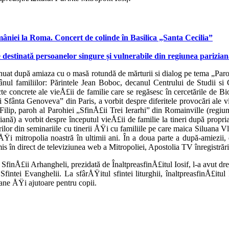
âniei la Roma. Concert de colinde în Basilica „Santa Cecilia”
 destinată persoanelor singure și vulnerabile din regiunea parizia
inuat după amiaza cu o masă rotundă de mărturii si dialog pe tema „Paro
ânul familiilor: Părintele Jean Boboc, de­canul Centrului de Stu­dii si 
cte concrete ale vieÅ£ii de familie care se regă­sesc în cercetările de B
fânta Genoveva” din Pa­ris, a vorbit despre dife­ritele provocări ale vieÅ
 Filip, pa­roh al Parohiei „SfinÅ£ii Trei Ierarhi” din Romainville (regiu
iană) a vorbit despre începutul vieÅ£ii de familie la tineri după pro
ilor din seminariile cu tinerii ÅŸi cu familiile pe care mai­ca Siluana 
Ÿi mitropolia noastră în ultimii ani. În a doua parte a după-amiezii,
s în direct de televi­ziunea web a Mitropoliei, Apostolia TV înregistrăr
SfinÅ£ii Arhangheli, prezidată de ÎnaltpreasfinÅ£itul Iosif, l-a avut dre
ntei Evanghelii. La sfârÅŸitul sfintei liturghii, înaltpreasfinÅ£itul 
tane ÅŸi ajutoare pentru copii.