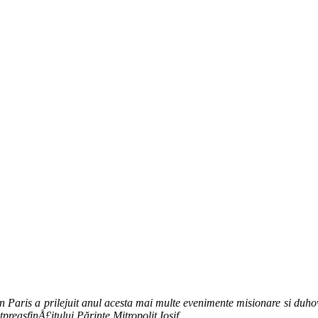
 Paris a prilejuit anul acesta mai multe evenimente misio­nare si duhov
preasfinÅ£itului Părinte Mitropolit Iosif.