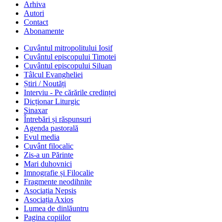
Arhiva
Autori
Contact
Abonamente
Cuvântul mitropolitului Iosif
Cuvântul episcopului Timotei
Cuvântul episcopului Siluan
Tâlcul Evangheliei
Știri / Noutăți
Interviu - Pe cărările credinței
Dicționar Liturgic
Sinaxar
Întrebări și răspunsuri
Agenda pastorală
Evul media
Cuvânt filocalic
Zis-a un Părinte
Mari duhovnici
Imnografie și Filocalie
Fragmente neodihnite
Asociația Nepsis
Asociația Axios
Lumea de dinlăuntru
Pagina copiilor