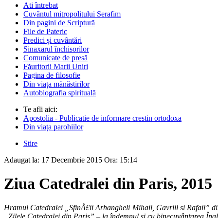
Ati întrebat
Cuvântul mitropolitului Serafim
Din pagini de Scriptură
File de Pateric
Predici și cuvântări
Sinaxarul închisorilor
Comunicate de presă
Făuritorii Marii Uniri
Pagina de filosofie
Din viața mănăstirilor
Autobiografia spirituală
Te afli aici:
Apostolia - Publicatie de informare crestin ortodoxa
Din viața parohiilor
Stire
Adaugat la:
17 Decembrie 2015
Ora:
15:14
Ziua Catedralei din Paris, 2015
Hramul Catedralei „SfinÅ£ii Arhangheli Mihail, Gavriil si Rafail” din
„Zilele Cate­dralei din Paris” – la îndemnul si cu binecuvântarea Înalt