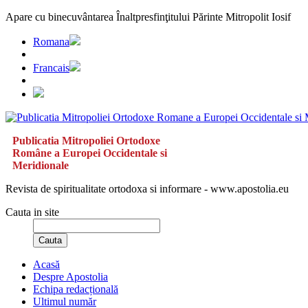
Apare cu binecuvântarea Înaltpresfinţitului Părinte Mitropolit Iosif
Romana
Francais
Publicatia Mitropoliei Ortodoxe
Române a Europei Occidentale si
Meridionale
Revista de spiritualitate ortodoxa si informare - www.apostolia.eu
Cauta in site
Cauta
Acasă
Despre Apostolia
Echipa redacțională
Ultimul număr