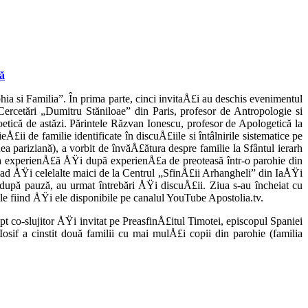
nă
hia si Familia”. În prima parte, cinci invitaÅ£i au deschis evenimentul
Cercetări „Dumi­tru Stăniloae” din Paris, profesor de Antropolo­gie si
ioetică de astăzi. Părinte­le Răzvan Ionescu, profesor de Apologetică la
£ii de familie identificate în discuÅ£iile si întâlnirile sis­tematice pe
nea pariziană), a vor­bit de învăÅ£ătura despre familie la Sfântul ierarh
pria experienÅ£ă ÅŸi după experienÅ£a de preoteasă într-o parohie din
Vlad ÅŸi celelalte maici de la Centrul „SfinÅ£ii Arhangheli” din IaÅŸi
 după pauză, au urmat întrebări ÅŸi discuÅ£ii. Ziua s-au încheiat cu
ile fiind ÅŸi ele disponibile pe ca­nalul YouTube Apostolia.tv.
pt co-slujitor ÅŸi invitat pe PreasfinÅ£itul Timotei, episcopul Spaniei
Iosif a cin­stit două familii cu mai mulÅ£i copii din parohie (familia