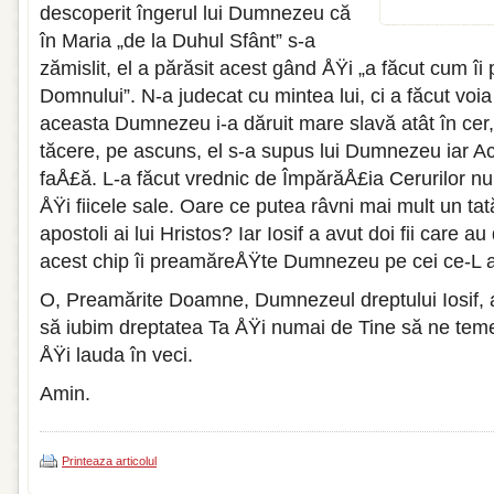
descoperit îngerul lui Dumnezeu că
în Maria „de la Duhul Sfânt” s-a
zămislit, el a părăsit acest gând ÅŸi „a făcut cum îi
Domnului”. N-a judecat cu mintea lui, ci a făcut vo
aceasta Dumnezeu i-a dăruit mare slavă atât în cer,
tăcere, pe ascuns, el s-a supus lui Dumnezeu iar Ac
faÅ£ă. L-a făcut vrednic de ÎmpărăÅ£ia Cerurilor nu d
ÅŸi fiicele sale. Oare ce putea râvni mai mult un tat
apostoli ai lui Hristos? Iar Iosif a avut doi fii care a
acest chip îi preamăreÅŸte Dumnezeu pe cei ce-L a
O, Preamărite Doamne, Dumnezeul dreptului Iosif, 
să iubim dreptatea Ta ÅŸi numai de Tine să ne tem
ÅŸi lauda în veci.
Amin.
Printeaza articolul