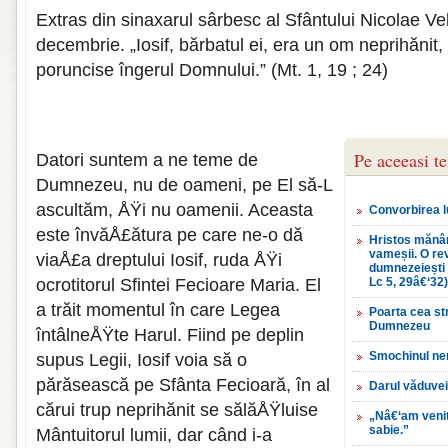
Extras din sinaxarul sârbesc al Sfântului Nicolae Vel
decembrie. „Iosif, bărbatul ei, era un om neprihănit
poruncise îngerul Domnului.” (Mt. 1, 19 ; 24)
Pe aceeasi t
Datori suntem a ne teme de
Dumnezeu, nu de oameni, pe El să-L
ascultăm, ÅŸi nu oamenii. Aceasta
Convorbirea l
este învăÅ£ătura pe care ne-o dă
Hristos mănân
vameșii. O rev
viaÅ£a dreptului Iosif, ruda ÅŸi
dumnezeiești 
ocrotitorul Sfintei Fecioare Maria. El
Lc 5, 29â€‘32)
a trăit momentul în care Legea
Poarta cea st
Dumnezeu
întâlneÅŸte Harul. Fiind pe deplin
Smochinul nero
supus Legii, Iosif voia să o
părăsească pe Sfânta Fecioară, în al
Darul văduve
cărui trup neprihănit se sălăÅŸluise
„Nâ€‘am venit
sabie.”
Mântuitorul lumii, dar când i-a