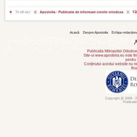
Te afli aici:
Apostolia - Publicatie de informare crestin ortodoxa
Tâ
Acasă
Despre Apostolia
Echipa redacțion
Publicatia Mitropoliei Ortodo
Site-ul www.apostolia.eu este
pentru
Conținutul acestui website nu re
Rom
Copyright @ 2008 - 20
Publicati