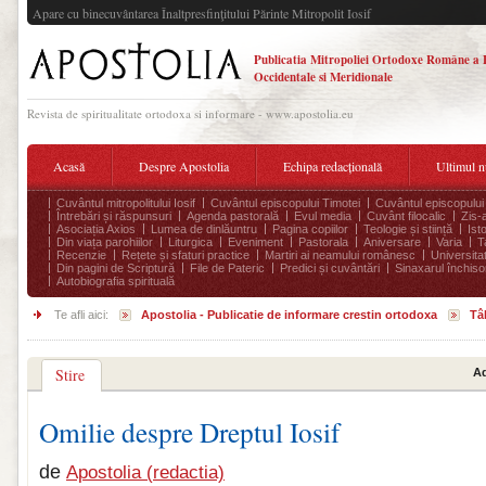
Apare cu binecuvântarea Înaltpresfinţitului Părinte Mitropolit Iosif
Publicatia Mitropoliei Ortodoxe Române a 
Occidentale si Meridionale
Revista de spiritualitate ortodoxa si informare - www.apostolia.eu
Acasă
Despre Apostolia
Echipa redacțională
Ultimul 
Cuvântul mitropolitului Iosif
Cuvântul episcopului Timotei
Cuvântul episcopului
Întrebări și răspunsuri
Agenda pastorală
Evul media
Cuvânt filocalic
Zis-
Asociația Axios
Lumea de dinlăuntru
Pagina copiilor
Teologie și stiință
Ist
Din viața parohiilor
Liturgica
Eveniment
Pastorala
Aniversare
Varia
T
Recenzie
Rețete și sfaturi practice
Martiri ai neamului românesc
Universita
Din pagini de Scriptură
File de Pateric
Predici și cuvântări
Sinaxarul închisor
Autobiografia spirituală
Te afli aici:
Apostolia - Publicatie de informare crestin ortodoxa
Tâ
Stire
Ad
Omilie despre Dreptul Iosif
de
Apostolia (redactia)